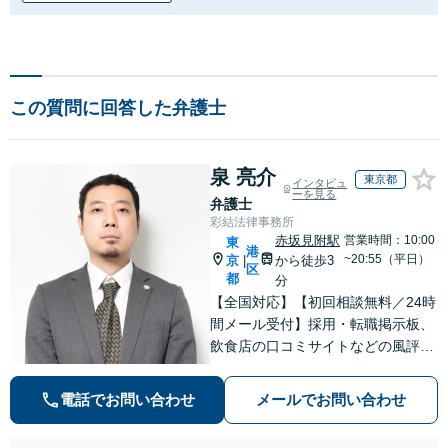
この質問に回答した弁護士
泉 亮介
東京都
インタビュ
ーを見る
弁護士
彩結法律事務所
赤坂見附駅
営業時間：10:00
東
港
~20:55（平日）
京
から徒歩3
|
区
都
分
【全国対応】【初回相談無料／24時
間メール受付】採用・転職掲示板、
飲食店の口コミサイトなどの風評被
害対策など実績あり！【刑事】犯罪
の種類を問わず相談可。可能な限り
電話でお問い合わせ
メールでお問い合わせ
早期対応で駆けつけサポート【労
働】不当解雇・残業代請求はおまか