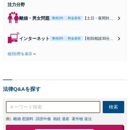
せください
注力分野
離婚・男女問題
【土日・夜間対応
事例1件
料金表有
可】【初回相談30
分無料】「相手方
から書面を提示さ
インターネット
【初回相談30分無
事例3件
料金表有
れたら、サインす
料】状況に応じて
る前にご相談を」
手段を使い分け、
経験豊富な弁護士
他3分野を表示
適切な方法で投稿
が全力で交渉にあ
の削除・発信者情
たります！相手方
報開示請求をおこ
と直接話す精神的
ないます「企業や
負担を軽減「弁護
お店の風評被害対
士の交渉で慰謝料
策／売り上げ低下
金額アップ／減額
法律Q&Aを探す
防止のために尽
交渉も対応可」
力」加害者側の対
【完全個室対応】
応可：開示請求の
検索
意見照会が来たと
きの対処法、被害
例）
離婚 慰謝料
誹謗中傷
相続 遺産
著作物 違法
者との示談交渉