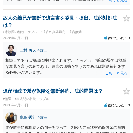
認めたわけではないので、分割協議の効力に影響はありません。 先
方の訴訟の主張及び立証次第ですが、 ・御祖母様の認知能力に関する
医師の意見書、筆跡鑑定 が提出されればその効力が否定される可能性
故人の義兄が無断で遺言書を発見・提出、法的対処法
はありますが、 ・伯母様自身が分割協議に加わっていること ・御祖母
は？
様の意に反する遺産分割協議を行う実益が誰にあったかの立証が困難
#家族間の相続トラブル
#遺言の真偽鑑定・遺言無効
であること からすると、実際に遺産分割協議の効力が否定される可能
2026年7月29日
役にたった
3
性はそれほど高くない（立証のハードルは非常に高い）ということが
言えると思います。
三村 勇人
弁護士
相続人であれば検認に呼び出されます。 もっとも、検認の場では簡単
な意見を言うのみであり、遺言の無効を争うのであれば別途裁判をす
る必要がございます。
遺産相続で弟が保険を無断解約、法的問題は？
#協議
#家族間の相続トラブル
2026年7月26日
役にたった
3
高島 秀行
弁護士
弟が勝手に被相続人の判子を使って、相続人共有状態の保険金の解約