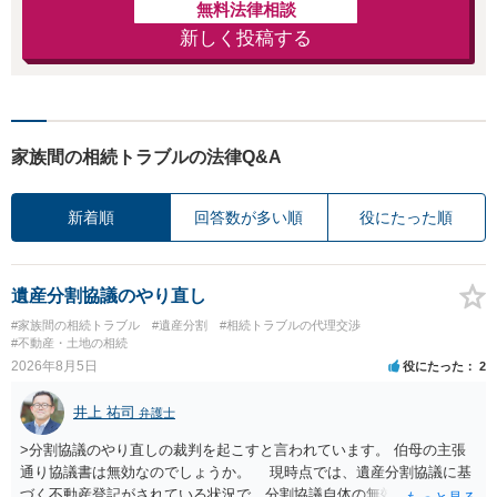
無料法律相談
新しく投稿する
家族間の相続トラブルの法律Q&A
新着順
回答数が多い順
役にたった順
遺産分割協議のやり直し
#家族間の相続トラブル
#遺産分割
#相続トラブルの代理交渉
#不動産・土地の相続
2026年8月5日
役にたった
2
井上 祐司
弁護士
>分割協議のやり直しの裁判を起こすと言われています。 伯母の主張
通り協議書は無効なのでしょうか。 現時点では、遺産分割協議に基
づく不動産登記がされている状況で、分割協議自体の無効を裁判所が