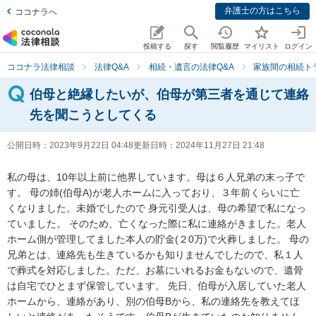
弁護士の方はこちら
ココナラへ
投稿する
探す
閲覧履歴
マイリスト
ログイン
ココナラ法律相談
法律Q&A
相続・遺言の法律Q&A
家族間の相続ト
伯母と絶縁したいが、伯母が第三者を通じて連絡
先を聞こうとしてくる
公開日時：
2023年9月22日 04:48
更新日時：
2024年11月27日 21:48
私の母は、10年以上前に他界しています。母は６人兄弟の末っ子で
す。 母の姉(伯母A)が老人ホームに入っており、３年前くらいに亡
くなりました。未婚でしたので 身元引受人は、母の希望で私になっ
ていました。 そのため、亡くなった際に私に連絡がきました。老人
ホーム側が管理してました本人の貯金(２0万)で火葬しました。 母の
兄弟とは、連絡先も生きているかも知りませんでしたので、私１人
で葬式を対応しました。ただ、お墓にいれるお金もないので、遺骨
は自宅でひとまず保管しています。 先日、伯母が入居していた老人
ホームから、連絡があり、別の伯母Bから、私の連絡先を教えてほ