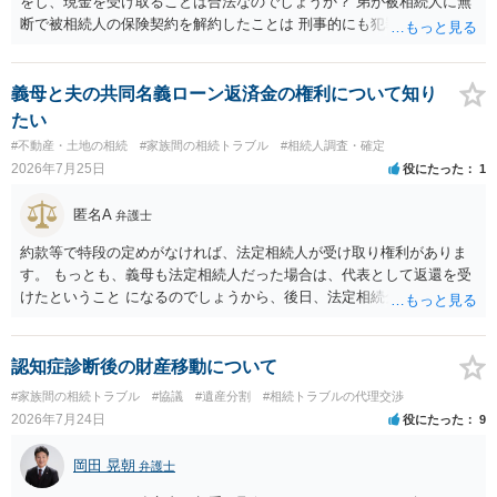
をし、現金を受け取ることは合法なのでしょうか？ 弟が被相続人に無
断で被相続人の保険契約を解約したことは 刑事的にも犯罪となる可能
性があり、民事的には無効だと思います。 保険会社で解約の際に提出
された書類のコピーを取得して、弁護士に面談で詳しい事情を話して
相談 されたら良いと思います。
義母と夫の共同名義ローン返済金の権利について知り
たい
#不動産・土地の相続
#家族間の相続トラブル
#相続人調査・確定
2026年7月25日
役にたった
1
匿名A
弁護士
約款等で特段の定めがなければ、法定相続人が受け取り権利がありま
す。 もっとも、義母も法定相続人だった場合は、代表として返還を受
けたということ になるのでしょうから、後日、法定相続分に基づいて
精算を求めることは可能と思います。
認知症診断後の財産移動について
#家族間の相続トラブル
#協議
#遺産分割
#相続トラブルの代理交渉
2026年7月24日
役にたった
9
岡田 晃朝
弁護士