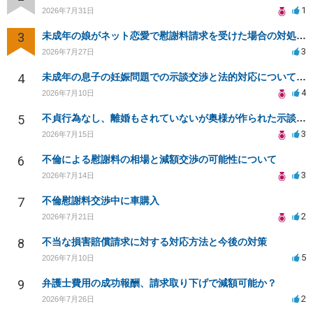
1
2026年7月31日
3
未成年の娘がネット恋愛で慰謝料請求を受けた場合の対処法は？
3
2026年7月27日
4
未成年の息子の妊娠問題での示談交渉と法的対応について相談
4
2026年7月10日
5
不貞行為なし、離婚もされていないが奥様が作られた示談書にサインをしてしまいました。効力はありますか？
3
2026年7月15日
6
不倫による慰謝料の相場と減額交渉の可能性について
3
2026年7月14日
7
不倫慰謝料交渉中に車購入
2
2026年7月21日
8
不当な損害賠償請求に対する対応方法と今後の対策
5
2026年7月10日
9
弁護士費用の成功報酬、請求取り下げで減額可能か？
2
2026年7月26日