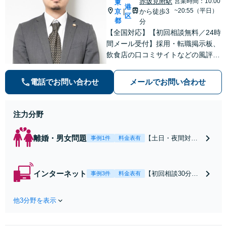
赤坂見附駅
営業時間：10:00
東
港
~20:55（平日）
京
から徒歩3
|
区
都
分
【全国対応】【初回相談無料／24時
間メール受付】採用・転職掲示板、
飲食店の口コミサイトなどの風評被
害対策など実績あり！【刑事】犯罪
の種類を問わず相談可。可能な限り
電話でお問い合わせ
メールでお問い合わせ
早期対応で駆けつけサポート【労
働】不当解雇・残業代請求はおまか
せください
注力分野
離婚・男女問題
【土日・夜間対応
事例1件
料金表有
可】【初回相談30
分無料】「相手方
から書面を提示さ
インターネット
【初回相談30分無
事例3件
料金表有
れたら、サインす
料】状況に応じて
る前にご相談を」
手段を使い分け、
経験豊富な弁護士
他3分野を表示
適切な方法で投稿
が全力で交渉にあ
の削除・発信者情
たります！相手方
報開示請求をおこ