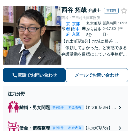
と直接話す精神的
ないます「企業や
負担を軽減「弁護
西谷 拓哉
お店の風評被害対
弁護士
京都府
士の交渉で慰謝料
策／売り上げ低下
西谷・三田村法律事務所
金額アップ／減額
防止のために尽
丸太町駅
営業時間：09:3
京
京都
交渉も対応可」
力」加害者側の対
0~17:30（平
都
市中
から徒歩
|
【完全個室対応】
応可：開示請求の
府
京区
日）
8分
意見照会が来たと
【丸太町駅8分】地域に根差し、
きの対処法、被害
「依頼してよかった」と実感できる
者との示談交渉
弁護活動を目標にしている事務所で
す【不動産・住まい】宅地建物取引
士の試験に合格、不動産分野の取扱
実績あり【相続・遺言】相談者さま
電話でお問い合わせ
メールでお問い合わせ
に寄り添い、円滑な相続を目指しま
す
注力分野
離婚・男女問題
【丸太町駅8分】調
事例1件
料金表有
停や条件交渉を有
利に進めるには、
法的な根拠に基づ
借金・債務整理
【丸太町駅8分】
事例1件
料金表有
く冷静な主張が重