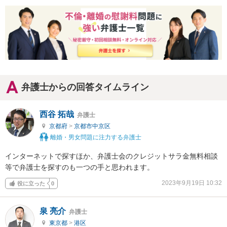
弁護士からの回答タイムライン
西谷 拓哉
弁護士
京都府
>
京都市中京区
離婚・男女問題に注力する弁護士
インターネットで探すほか、弁護士会のクレジットサラ金無料相談
等で弁護士を探すのも一つの手と思われます。
2023年9月19日 10:32
役に立った
0
泉 亮介
弁護士
東京都
>
港区