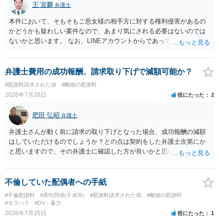
王 宣麟
できないのですが、 清算条項を記載しないで合意することはリス
弁護士
することは認められるのか。 ⇒おそらく１００万円は不当利得（受け
クがありますので、むしろ、原則としては、清算条項を記載するべき
取る正当な権利がないのに利益を取得した）として返還請求されてい
本件において、そもそもご息女様の相手方に対する権利侵害があるの
であるとお考えいただくといいです。 ご質問に対する回答は以上で
るものかと推察しますので、 貸金返還ではないかと存じます。 ④ 私
かどうかも疑わしい案件なので、あまり気にされる必要はないのでは
すが、可能であれば、ご依頼になるかは別として、お近くの弁護士に
は現在、収入も不安定で貯金もなくリボ払い借金が既に約100万あり。
ないかと思います。 なお、LINEアカウントからであっても、そこに紐
直接相談されて、 今後の対応についてアドバイス等を求めることを
今年に再婚したが主人はお金に厳しい為、一括で220万円を支払う事は
づけられた電話番号の開示→携帯電話会社から氏名・住所が開示され
お勧めいたします。 ご参考にしていただければ幸いです。
困難 仮に裁判で敗訴した場合でも、分割払いになる可能性はあります
るパターンはありえるものの、本件のような精神的損害が発生したと
か。 ⇒判決となり敗訴してしまった場合は、強制執行により不動産等
明確にいえないような案件において開示がなされる可能性も低いので
弁護士費用の成功報酬、請求取り下げで減額可能か？
の財産を差し押さえられ、そこから債権回収が図られることになりま
はないかと推察します。
#慰謝料請求された側
#離婚の慰謝料
すが、 和解であれば柔軟な解決が可能ですので、その場合は分割払
2026年7月26日
役にたった
2
いにより支払うことも十分可能です。 ⑤ このような事情であれば、私
は120万円のみ和解交渉を続けるべきでしょうか。 ⇒ご相談者様の認
肥田 弘昭
識を前提にすれば、１００万円も含めて返済する必要はないと考えら
弁護士
れるため、 120万円のみについて交渉を続けることがベターかと存じ
弁護士さんが動く前に請求の取り下げとなった場合、成功報酬の減額
ます。
はしていただけるのでしょうか？との点は契約をした弁護士次第にか
と思いますので、その弁護士に確認した方が良いかと思います。ご参
考にしてください。
不倫していた配偶者への手紙
#不倫慰謝料
#異性関係(不貞等)
#慰謝料請求された側
#離婚の慰謝料
#モラハラ
#DV・暴力
2026年7月25日
役にたった
1