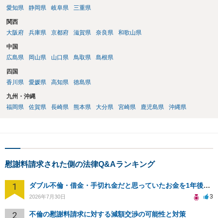
愛知県
静岡県
岐阜県
三重県
関西
大阪府
兵庫県
京都府
滋賀県
奈良県
和歌山県
中国
広島県
岡山県
山口県
鳥取県
島根県
四国
香川県
愛媛県
高知県
徳島県
九州・沖縄
福岡県
佐賀県
長崎県
熊本県
大分県
宮崎県
鹿児島県
沖縄県
慰謝料請求された側の法律Q&Aランキング
1
ダブル不倫・借金・手切れ金だと思っていたお金を1年後いまさら脅迫罪として通知書が来てまとめて請求
3
2026年7月30日
2
不倫の慰謝料請求に対する減額交渉の可能性と対策