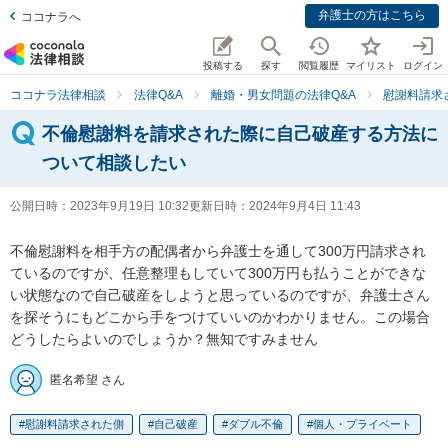
弁護士の方はこちら
ココナラへ
投稿する
探す
閲覧履歴
マイリスト
ログイン
ココナラ法律相談
法律Q&A
離婚・男女問題の法律Q&A
慰謝料請求
不倫慰謝料を請求された際に自己破産する方法に
ついて相談したい
公開日時：
2023年9月19日 10:32
更新日時：
2024年9月4日 11:43
不倫慰謝料を相手方の配偶者から弁護士を通して300万円請求され
ているのですが、任意整理もしていて300万円も払うことができな
い状態なので自己破産をしようと思っているのですが、弁護士さん
を探そうにもどこから手をつけていいのかわかりません。この場合
どうしたらよいのでしょうか？無知ですみません
匿名希望 さん
慰謝料請求された側
自己破産
ダブル不倫
個人・プライベート