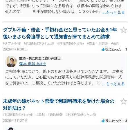
ですが、裁判になって判決になる場合は、求償権の問題は触れられま
せんので、 相手が離婚しない場合は、１００万円程度となる可能
性があると思われます。 交渉については、相手としても、裁判を
するデメリットはありますから（経済的、時間的、精神的負担等）、
反対にご自身が、裁判も辞さずという姿勢を示すことで、プラス
ダブル不倫・借金・手切れ金だと思っていたお金を1年
に働く可能性は有り得ます。 交渉で解決する多くの場合は、相手
後いまさら脅迫罪として通知書が来てまとめて請求
が弁護士に依頼しているケースで、５０万円以下で合意できる場合は
#ダブル不倫
#慰謝料請求された側
#異性関係(不貞等)
#借金・浪費癖
#裁判
稀であると思います。 通常は、６０万円から８０万円程度になる
2026年7月30日
役にたった
3
ことが多いというのが私の印象です。 ２ 質問② ご記載の内容が
減額を進めるうえでの交渉材料かと思います。 なお、ご自身が離
離婚・男女問題に強い弁護士
婚しないことは、交渉材料にはならないかと思いますので、ご注意く
森本 偲音
弁護士
ださい。 また、相手夫婦の婚姻関係が既に破綻していたことや、
ご相談事項について、以下のとおり回答させていただきます。 ご参考
相手女性が結婚しているとは知らなかったと主張することもあります
にしていただき、ご心配であれば最寄りの法律事務所に関係資料一式
が、 ケースバイケースですので、ご自身の場合にそれらの主張が
をご持参の上、ご相談していただければと存じます。 ① このLINEの
できるかはよくお考え下さい。 ３ 質問③ 違約金を５０万円とす
流れを見る限り、100万円は貸付金ではなく、手切れ金・和解金と評価
る旨の交渉をすることが妥当かどうかという基準はありません。
される可能性はあるのか ⇒LINEを含む１００万円の貸付に至るまでの
公序良俗に反するような金額では、その条項自体が無効になり得ます
やり取り等の経緯、誓約書の内容等を踏まえて、関係を清算するため
未成年の娘がネット恋愛で慰謝料請求を受けた場合の
が、 ２００万円でも、５０万円でも、公序良俗に反するほど高額
の 金銭であったと評価される可能性はあると考えます。 ② 「今後一
対処法は？
とはいえないと考えますので、 結局は、妥当かどうかというより
切関与しないなら100万円振り込む」というLINEや誓約書は、裁判上
#慰謝料請求された側
#裁判
#婚約破棄
#慰謝料請求したい側
も、ご自身が納得できるかどうかという基準でお考えいただくといい
どの程度証拠価値があるのか ⇒前後のやり取りや誓約書の具体的内容
2026年7月27日
役にたった
3
と思います。 そのうえで、合意できるかは、相手も納得できるか
を見ない限り、具体的な判断はできませんが、一定の証拠価値はある
否かにかかってはきますが。 ４ 質問④ ご記載の内容からは判断
と考えます。 ③ 借用書があっても、後から100万円を貸付扱いに変更