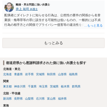
離婚・男女問題に強い弁護士
井上 祐司
弁護士
配偶者にダイレクトに知らせる行為は、公然性の要件の関係から名誉
棄損・侮辱罪等の罪に該当する可能性は低いものの、一般的には不貞
行為の相手方との関係でプライバシー侵害等の違法性を含む行為で
す。 そのため、そのことを知った相手方の夫婦関係への影響が大きい
ため、弁護士としては推奨しないことが一般的かと思います。
もっとみる
都道府県から慰謝料請求された側に強い弁護士を探す
北海道・東北
北海道
青森県
岩手県
宮城県
秋田県
山形県
福島県
関東
東京都
神奈川県
千葉県
埼玉県
茨城県
栃木県
群馬県
北陸・甲信越
新潟県
長野県
山梨県
石川県
富山県
福井県
東海