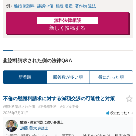
例）
離婚 慰謝料
誹謗中傷
相続 遺産
著作物 違法
無料法律相談
新しく投稿する
慰謝料請求された側の法律Q&A
新着順
回答数が多い順
役にたった順
不倫の慰謝料請求に対する減額交渉の可能性と対策
#慰謝料請求された側
#不倫慰謝料
#ダブル不倫
2026年7月31日
役にたった
1
離婚・男女問題に強い弁護士
加藤 善大
弁護士
ご質問に回答いたします。 １ 質問① 通るかどうかは、相手次第