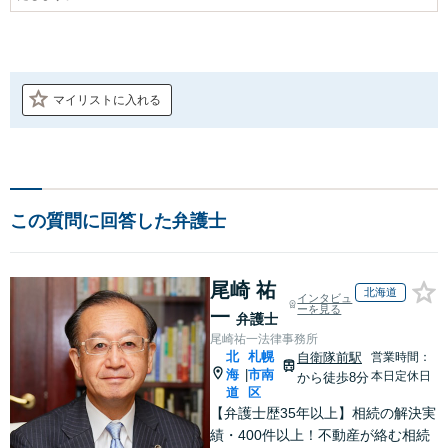
マイリストに入れる
この質問に回答した弁護士
尾崎 祐
北海道
インタビュ
ーを見る
一
弁護士
尾崎祐一法律事務所
北
札幌
自衛隊前駅
営業時間：
海
市南
|
本日定休日
から徒歩8分
道
区
【弁護士歴35年以上】相続の解決実
績・400件以上！不動産が絡む相続