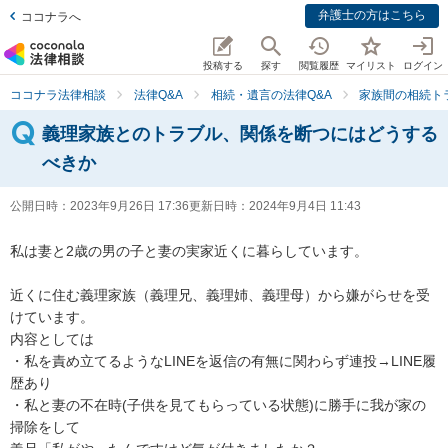
弁護士の方はこちら
ココナラへ
投稿する
探す
閲覧履歴
マイリスト
ログイン
ココナラ法律相談
法律Q&A
相続・遺言の法律Q&A
家族間の相続ト
義理家族とのトラブル、関係を断つにはどうする
べきか
公開日時：
2023年9月26日 17:36
更新日時：
2024年9月4日 11:43
私は妻と2歳の男の子と妻の実家近くに暮らしています。

近くに住む義理家族（義理兄、義理姉、義理母）から嫌がらせを受
けています。

内容としては

・私を責め立てるようなLINEを返信の有無に関わらず連投→LINE履
歴あり

・私と妻の不在時(子供を見てもらっている状態)に勝手に我が家の
掃除をして
