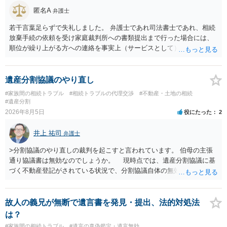
匿名A
弁護士
若干言葉足らずで失礼しました。 弁護士であれ司法書士であれ、相続
放棄手続の依頼を受け家庭裁判所への書類提出まで行った場合には、
順位が繰り上がる方への連絡を事実上（サービスとして）行うことは
あります。その「連絡」だけを弁護士が業務としてお受けすることは
できない、という意味でした。
遺産分割協議のやり直し
#家族間の相続トラブル
#相続トラブルの代理交渉
#不動産・土地の相続
#遺産分割
2026年8月5日
役にたった
2
井上 祐司
弁護士
>分割協議のやり直しの裁判を起こすと言われています。 伯母の主張
通り協議書は無効なのでしょうか。 現時点では、遺産分割協議に基
づく不動産登記がされている状況で、分割協議自体の無効を裁判所が
認めたわけではないので、分割協議の効力に影響はありません。 先
方の訴訟の主張及び立証次第ですが、 ・御祖母様の認知能力に関する
医師の意見書、筆跡鑑定 が提出されればその効力が否定される可能性
故人の義兄が無断で遺言書を発見・提出、法的対処法
はありますが、 ・伯母様自身が分割協議に加わっていること ・御祖母
は？
様の意に反する遺産分割協議を行う実益が誰にあったかの立証が困難
#家族間の相続トラブル
#遺言の真偽鑑定・遺言無効