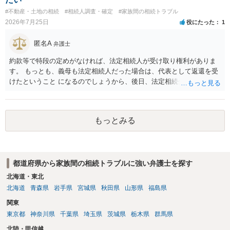
#不動産・土地の相続
#相続人調査・確定
#家族間の相続トラブル
2026年7月25日
役にたった
1
匿名A
弁護士
約款等で特段の定めがなければ、法定相続人が受け取り権利がありま
す。 もっとも、義母も法定相続人だった場合は、代表として返還を受
けたということ になるのでしょうから、後日、法定相続分に基づいて
精算を求めることは可能と思います。
もっとみる
都道府県から家族間の相続トラブルに強い弁護士を探す
北海道・東北
北海道
青森県
岩手県
宮城県
秋田県
山形県
福島県
関東
東京都
神奈川県
千葉県
埼玉県
茨城県
栃木県
群馬県
北陸・甲信越