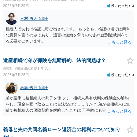
であること からすると、実際に遺産分割協議の効力が否定される可能
2026年7月29日
役にたった
3
性はそれほど高くない（立証のハードルは非常に高い）ということが
言えると思います。
三村 勇人
弁護士
相続人であれば検認に呼び出されます。 もっとも、検認の場では簡単
な意見を言うのみであり、遺言の無効を争うのであれば別途裁判をす
る必要がございます。
遺産相続で弟が保険を無断解約、法的問題は？
#協議
#家族間の相続トラブル
2026年7月26日
役にたった
3
高島 秀行
弁護士
弟が勝手に被相続人の判子を使って、相続人共有状態の保険金の解約
をし、現金を受け取ることは合法なのでしょうか？ 弟が被相続人に無
断で被相続人の保険契約を解約したことは 刑事的にも犯罪となる可能
性があり、民事的には無効だと思います。 保険会社で解約の際に提出
された書類のコピーを取得して、弁護士に面談で詳しい事情を話して
相談 されたら良いと思います。
義母と夫の共同名義ローン返済金の権利について知り
たい