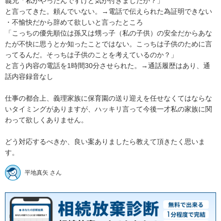
義兄「私がやったんですけど気が付きましたか？」

と言ってきた。頼んでいない。→電話で伝えられた為証明できない

・不愉快だから辞めて欲しいと言ったところ

「こっちの優先順位は孫又は甥っ子（私の子供）の安全だからあな
たが不快に思うとか知ったことではない。こっちは子供のために言
ってるんだ。そっちは子供のことを考えているのか？」

と言う内容の電話を1時間30分させられた。→通話履歴はあり、通
話内容録音なし

仕事の都合上、義理家族に保育園の送り迎えを任せなくてはならな
いタイミングがありますが、ハッキリ言って今後一才私の家族に関
わって欲しくありません。

どう対応するべきか、良い案ありましたら教えて頂きたく思いま
す。
平地真矢 さん