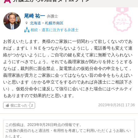
尾崎 祐一
弁護士
北海道
>
札幌市南区
相続・遺言に注力する弁護士
お答えいたします。奥様のご家族に一切関わって欲しくないのであ
れば，まずＬＩＮＥをつながらないようにし，電話番号も変えて連
絡がつかないようにし，ご自宅の鍵も変えて家に無断で入られない
ようにすべきでしょう。それでも義理家族が関わりを持とうとする
ならば，裁判所に面会禁止，架電禁止の仮処分命令の申立をして，
義理家族が貴方とご家族に会ってはならない旨の命令をもらえばい
いと思います（かかる申立てをするのであれば弁護士にご相談下さ
い）。仮処分命令に違反して強引に会いにきた場合にはペナルティ
もありますので効果的だと思います。
2023年9月26日 17:36
役に立った
2
この投稿は、2023年9月26日時点の情報です。
ご自身の責任のもと適法性・有用性を考慮してご利用いただくようお願いい
たします。