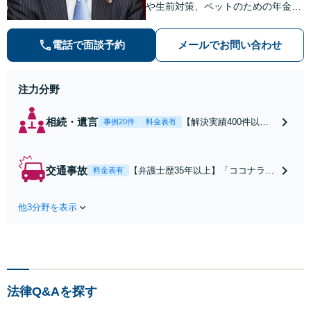
や生前対策、ペットのための年金シ
ステムなど【自衛隊前駅8分】交通
事故・借金・刑事事件・不動産トラ
電話で面談予約
メールでお問い合わせ
ブルなど幅広く対応。依頼者の背景
に潜む原因をしっかり把握すること
を心がけています。
注力分野
相続・遺言
【解決実績400件以
事例20件
料金表有
上】【初回相談無料】
【弁護士歴35年以上】
不動産や相続税が絡む
交通事故
【弁護士歴35年以上】「ココナラを
料金表有
事案にも対応可。培っ
見た」で相談無料！後遺障害、死亡
たノウハウを活かして
事故などの実績豊富【セカンドオピ
迅速かつ的確に事件処
他3分野を表示
ニオン可】保険会社の言いなりにな
理にあたります。相続
らないよう窓口対応いたします（公
の生前対策やペットの
財）交通事故紛争処理センターあっ
ための年金システムも
旋委員、札幌地方・簡易裁判所調停
お任せ【完全個室】
委員の経験あり
【自衛隊前駅8分】
法律Q&Aを探す