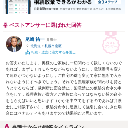
ベストアンサーに選ばれた回答
尾崎 祐一
弁護士
北海道
>
札幌市南区
相続・遺言に注力する弁護士
お答えいたします。奥様のご家族に一切関わって欲しくないので
あれば，まずＬＩＮＥをつながらないようにし，電話番号も変え
て連絡がつかないようにし，ご自宅の鍵も変えて家に無断で入ら
れないようにすべきでしょう。それでも義理家族が関わりを持と
うとするならば，裁判所に面会禁止，架電禁止の仮処分命令の申
立をして，義理家族が貴方とご家族に会ってはならない旨の命令
をもらえばいいと思います（かかる申立てをするのであれば弁護
士にご相談下さい）。仮処分命令に違反して強引に会いにきた場
合にはペナルティもありますので効果的だと思います。
弁護士からの回答タイムライン