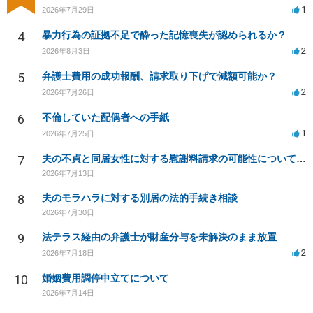
1
2026年7月29日
4
暴力行為の証拠不足で酔った記憶喪失が認められるか？
2
2026年8月3日
5
弁護士費用の成功報酬、請求取り下げで減額可能か？
2
2026年7月26日
6
不倫していた配偶者への手紙
1
2026年7月25日
7
夫の不貞と同居女性に対する慰謝料請求の可能性について相談
2026年7月13日
8
夫のモラハラに対する別居の法的手続き相談
2026年7月30日
9
法テラス経由の弁護士が財産分与を未解決のまま放置
2
2026年7月18日
10
婚姻費用調停申立てについて
2026年7月14日