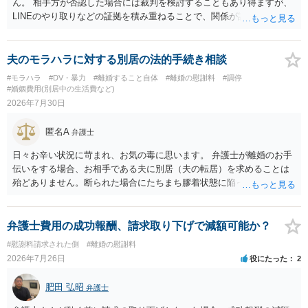
ん。 相手方が否認した場合には裁判を検討することもあり得ますが、
LINEのやり取りなどの証拠を積み重ねることで、関係が認定される余
地は十分にあります。 ただし、手元の証拠でどこまで認定できるかは
個別の事情によりますので、お早めに弁護士に相談されることをおす
すめします。
夫のモラハラに対する別居の法的手続き相談
#モラハラ
#DV・暴力
#離婚すること自体
#離婚の慰謝料
#調停
#婚姻費用(別居中の生活費など)
2026年7月30日
匿名A
弁護士
日々お辛い状況に苛まれ、お気の毒に思います。 弁護士が離婚のお手
伝いをする場合、お相手である夫に別居（夫の転居）を求めることは
殆どありません。断られた場合にたちまち膠着状態に陥ってしまうの
と、同居中の依頼者ご本人をますます窮地に陥らせてしまう可能性が
高いためです。 実務的には、ご相談者さまが転居する形で離婚協議等
を進める選択を採らざるを得ないことが圧倒的多数です。
弁護士費用の成功報酬、請求取り下げで減額可能か？
#慰謝料請求された側
#離婚の慰謝料
2026年7月26日
役にたった
2
肥田 弘昭
弁護士