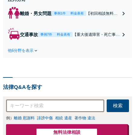
離婚・男女問題
【初回相談無料】
事例1件
料金表有
【電話・オンライ
ン相談対応】あな
たにとって有利な
交通事故
【重大後遺障害・死亡事案
事例7件
料金表有
条件で離婚ができ
などの実績多数】「被害者
るよう、経験豊富
救済を第一に」一日でも早
な弁護士が多角的
他6分野を表示
く日常を取り戻せるよう、
な視点でアドバイ
私が力になります【初回相
ス「親権・監護
談無料】【電話・オンライ
権・面会交流に実
ン相談対応】「スピード対
績あり」子の引渡
応・納得できる解決を」
し・認知・親子関
「刑事裁判のニーズにも対
係不存在確認など
法律Q&Aを探す
応」【休日・夜間相談可】
もご相談下さい
【子連れ相談可】
検索
例）
離婚 慰謝料
誹謗中傷
相続 遺産
著作物 違法
無料法律相談