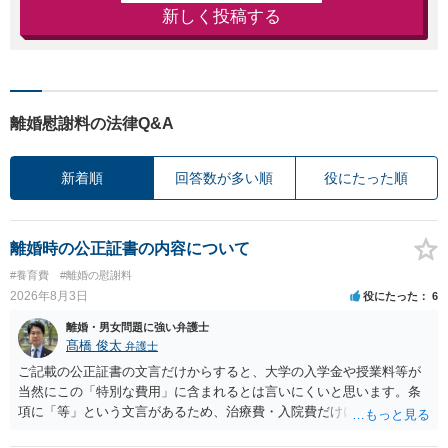
新しく投稿する
離婚慰謝料の法律Q&A
新着順
回答数が多い順
役にたった順
離婚時の公正証書の内容について
#養育費
#離婚の慰謝料
2026年8月3日
役にたった
6
離婚・男女問題に強い弁護士
髙橋 俊太
弁護士
ご記載の公正証書の文言だけからすると、大学の入学金や授業料等が
当然にこの「特別な費用」に含まれるとは言いにくいと思います。条
項に「等」という文言があるため、治療費・入院費だけに限定される
わけではありませんが、その前に「病気・事故に伴う費用」と明記さ