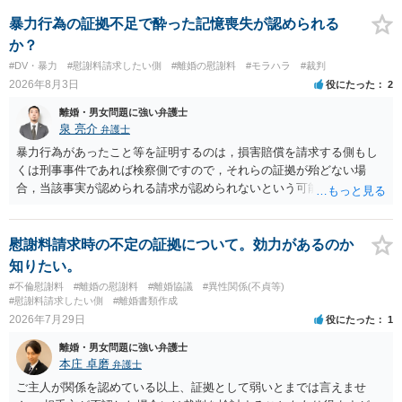
れていますので、通常は、病気や事故によって臨時に必要となった医
療費その他これに類する特別支出を念頭に置いた条項と読むのが自然
暴力行為の証拠不足で酔った記憶喪失が認められる
です。したがって、大学の入学金、授業料、受験費用などの教育費に
か？
ついてまで、「この条項があるから当然に半額を請求できる」とまで
#DV・暴力
#慰謝料請求したい側
#離婚の慰謝料
#モラハラ
#裁判
は言いにくいと思われます。なお、通常、大学進学費用をどこまで負
2026年8月3日
役にたった
2
担すべきかについては、離婚時の合意内容のほか、子どもの年齢、大
学進学についての父母の認識、父母の学歴・収入・資産状況、進学先
離婚・男女問題に強い弁護士
や費用などを踏まえて個別に検討することになります。公正証書の他
泉 亮介
弁護士
の条項において、養育費の終期についてどのように定められている
暴力行為があったこと等を証明するのは，損害賠償を請求する側もし
か、大学進学に関する定めの有無、「教育費」「進学費用」に関する
くは刑事事件であれば検察側ですので，それらの証拠が殆どない場
定めの有無等について確認する必要があると考えられます。
合，当該事実が認められる請求が認められないという可能性はあるで
しょう。
慰謝料請求時の不定の証拠について。効力があるのか
知りたい。
#不倫慰謝料
#離婚の慰謝料
#離婚協議
#異性関係(不貞等)
#慰謝料請求したい側
#離婚書類作成
2026年7月29日
役にたった
1
離婚・男女問題に強い弁護士
本庄 卓磨
弁護士
ご主人が関係を認めている以上、証拠として弱いとまでは言えませ