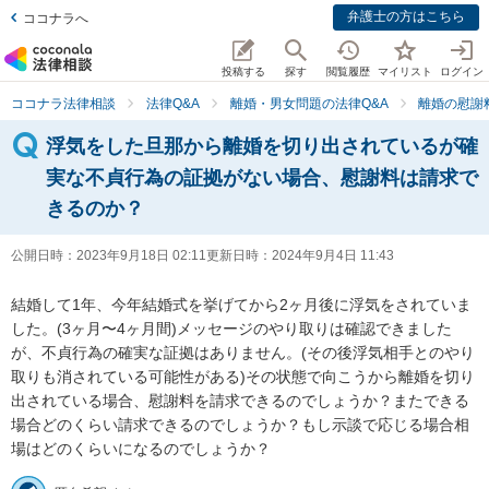
弁護士の方はこちら
ココナラへ
投稿する
探す
閲覧履歴
マイリスト
ログイン
ココナラ法律相談
法律Q&A
離婚・男女問題の法律Q&A
離婚の慰謝
浮気をした旦那から離婚を切り出されているが確
実な不貞行為の証拠がない場合、慰謝料は請求で
きるのか？
公開日時：
2023年9月18日 02:11
更新日時：
2024年9月4日 11:43
結婚して1年、今年結婚式を挙げてから2ヶ月後に浮気をされていま
した。(3ヶ月〜4ヶ月間)メッセージのやり取りは確認できました
が、不貞行為の確実な証拠はありません。(その後浮気相手とのやり
取りも消されている可能性がある)その状態で向こうから離婚を切り
出されている場合、慰謝料を請求できるのでしょうか？またできる
場合どのくらい請求できるのでしょうか？もし示談で応じる場合相
場はどのくらいになるのでしょうか？