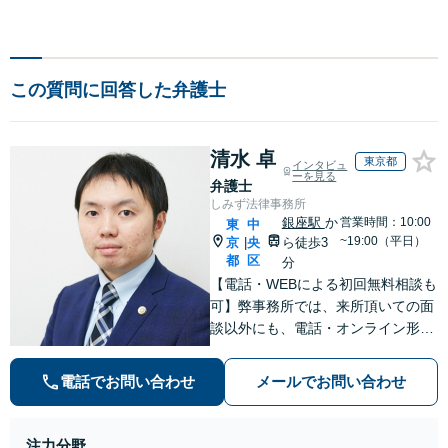
この質問に回答した弁護士
清水 卓
東京都
インタビュ
ーを見る
弁護士
しみず法律事務所
銀座駅
か
営業時間：10:00
東
中
~19:00（平日）
京
央
ら徒歩3
|
都
区
分
【電話・WEBによる初回無料相談も
可】弊事務所では、来所頂いての面
談以外にも、電話・オンライン形式
での初回無料相談も実施中。すぐに
弁護士にご相談頂くことで、今のご
電話でお問い合わせ
メールでお問い合わせ
不安が和らぐとともに、問題解決の
ために前に進むことができます。
注力分野