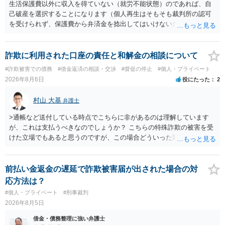
生活保護費以外に収入を得ていない（就労不能状態）のであれば、自
己破産を選択することになります（個人再生はそもそも裁判所の認可
を受けられず、保護費から弁済金を捻出してはいけないため任意整理
という選択肢もありません）。法テラスの法律扶助を利用すれば弁護
士費用は法テラスが負担し、裁判所の予納金等も法テラスが援助して
くれるため、弁護士へ自己破産を任せれば解決します。
詐欺に利用された口座の責任と和解金の相談について
#詐欺被害での債務
#借金返済の相談・交渉
#督促の停止
#個人・プライベート
2026年8月6日
役にたった
2
村山 大基
弁護士
>通帳など送付している時点でこちらに非があるのは理解しています
が、これは支払うべきなのでしょうか？ こちらの特殊詐欺の被害を受
けた立場でもあると思うのですが、この場合どういった対処が必要で
しょうか？ →依頼するかどうかは別にして、弁護士に相談に行った方
がいいとは思います。 そもそも、特殊詐欺関係なく旦那さんの行為
は法に触れる可能性もあります。 ＞100万を支払わず穏便に和解する
前払い金返金の遅延で詐欺被害届が出された場合の対
ことは可能でしょうか？ →一般的には難しいです。相談者さんも１０
応方法は？
０万円の被害を受けたとして、１円も払わないで和解したいと言われ
#個人・プライベート
#刑事裁判
たら、 できるだけ重い刑罰を与えて欲しい、と思われるのではない
2026年8月5日
でしょうか。 ＞弁護士さんに入ってもらうことで支払額が下がること
はありますか？ そこはあり得ます、ただ、弁護士費用かけるならその
借金・債務整理に強い弁護士