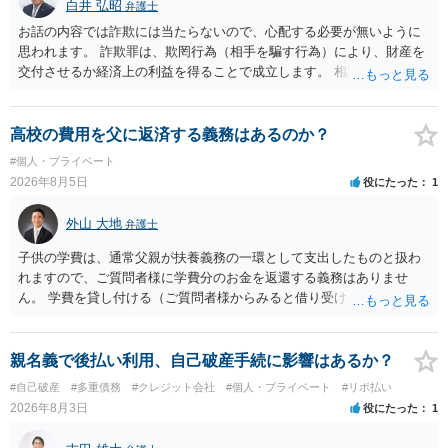
分賠償に回すことも考えられるので、 兼ね合いは考えてみましょう。
白井 弘昭
弁護士
お話の内容では詐欺には当たらないので、心配する必要が無いように
思われます。 詐欺罪は、欺罔行為（相手を騙す行為）により、財産を
交付させるか経済上の利益を得ることで成立します。 相談者さんは、
お金が返金できないというだけで、何ら相手を騙していません。 です
ので、詐欺罪の実行行為性が無く罪に問うことはできません。 おそら
く、相手が真実を話せば警察も取り合わないと思いますが、虚偽の内
高校の費用を父に返済する義務はあるのか？
容を述べた場合は、捜査はあるかもしれません。 ただし、捜査におい
#個人・プライベート
て、真実を説明すれば、「ちゃんと返しなさいよ」程度の注意で済む
2026年8月5日
役にたった
1
ことだと思われます。 また、返せるお金が無いのであれば、返せない
のは致し方ありません。真摯に分割して支払うことを相手に告げてい
外山 大地
弁護士
くのみでしょう。 以上、ご参考まで。
子供の学費は、通常父親が扶養義務の一環として支出したものと扱わ
れますので、ご質問者様に学費分のお金を返還する義務はありませ
ん。 学費を貸し付ける（ご質問者様からみると借り受ける）といった
合意がない限りは、法的に返す義務があると主張するのは難しいでし
ょう。
親名義で後払い利用、自己破産手続に影響はあるか？
#自己破産
#多重債務
#クレジット会社
#個人・プライベート
#リボ払い
2026年8月3日
役にたった
1