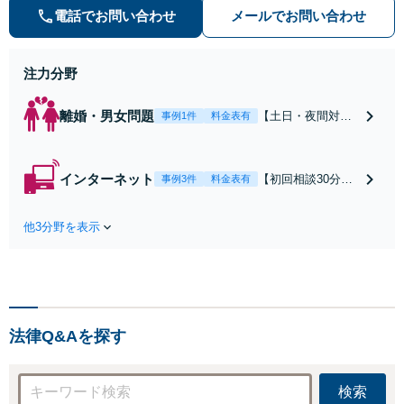
の種類を問わず相談可。可能な限り
電話でお問い合わせ
メールでお問い合わせ
早期対応で駆けつけサポート【労
働】不当解雇・残業代請求はおまか
せください
注力分野
離婚・男女問題
【土日・夜間対応
事例1件
料金表有
可】【初回相談30
分無料】「相手方
から書面を提示さ
インターネット
【初回相談30分無
事例3件
料金表有
れたら、サインす
料】状況に応じて
る前にご相談を」
手段を使い分け、
経験豊富な弁護士
他3分野を表示
適切な方法で投稿
が全力で交渉にあ
の削除・発信者情
たります！相手方
報開示請求をおこ
と直接話す精神的
ないます「企業や
負担を軽減「弁護
お店の風評被害対
士の交渉で慰謝料
策／売り上げ低下
金額アップ／減額
法律Q&Aを探す
防止のために尽
交渉も対応可」
力」加害者側の対
【完全個室対応】
応可：開示請求の
検索
意見照会が来たと