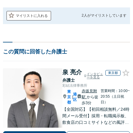
2人が
マイリストしています
マイリストに入れる
この質問に回答した弁護士
泉 亮介
東京都
インタビュ
ーを見る
弁護士
彩結法律事務所
赤坂見附
営業時間：10:00~
東
港
20:55（土日祝
京
駅
から徒
|
区
都
日）
歩3分
【全国対応】【初回相談無料／24時
間メール受付】採用・転職掲示板、
飲食店の口コミサイトなどの風評被
害対策など実績あり！【刑事】犯罪