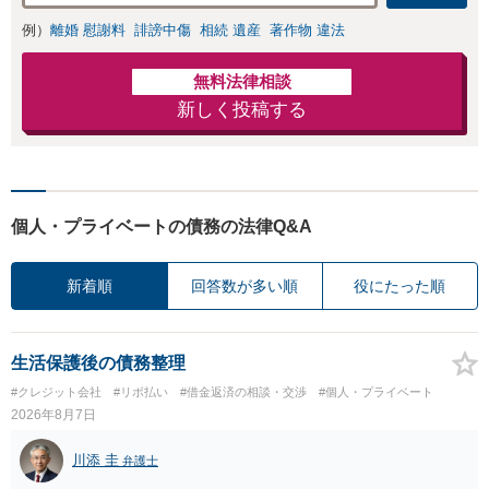
きの対処法、被害
例）
離婚 慰謝料
誹謗中傷
相続 遺産
著作物 違法
者との示談交渉
無料法律相談
新しく投稿する
個人・プライベートの債務の法律Q&A
新着順
回答数が多い順
役にたった順
生活保護後の債務整理
#クレジット会社
#リボ払い
#借金返済の相談・交渉
#個人・プライベート
2026年8月7日
川添 圭
弁護士