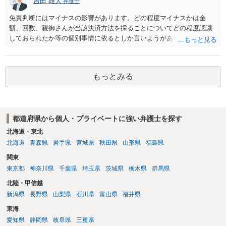
吉田 雄大
弁護士
免責判断にはマイナスの影響があります。どの程度マイナスかは金
額、回数、親御さんが当該決済方法を採ることについてどの程度認識
しておられたか等の個別事情に依るとしか言いようがありません。 と
もあれ、依頼しておられる弁護士さんに直ちに具体的状況をお伝えに
なって相談し、善後策を考えることをお勧めします。
もっとみる
都道府県から個人・プライベートに強い弁護士を探す
北海道・東北
北海道
青森県
岩手県
宮城県
秋田県
山形県
福島県
関東
東京都
神奈川県
千葉県
埼玉県
茨城県
栃木県
群馬県
北陸・甲信越
新潟県
長野県
山梨県
石川県
富山県
福井県
東海
愛知県
静岡県
岐阜県
三重県