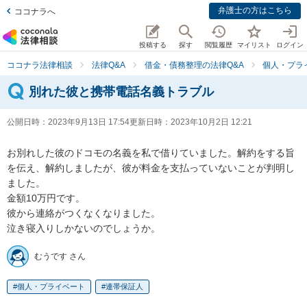
弁護士の方はこちら
ココナラへ
投稿する
探す
閲覧履歴
マイリスト
ログイン
ココナラ法律相談
法律Q&A
借金・債務整理の法律Q&A
個人・プラ
別れた彼と携帯電話名義トラブル
公開日時：
2023年9月13日 17:54
更新日時：
2023年10月2日 12:21
お別れした彼のドコモの名義を私で借りていました。解約をする旨
を伝え、解約しましたが、彼が料金を支払っていないことが判明し
ました。

金額10万円です。

彼から連絡がつくなくなりました。

泣き寝入りしかないのでしょうか。
むうです さん
個人・プライベート
連帯保証人