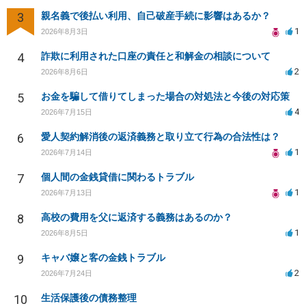
3
親名義で後払い利用、自己破産手続に影響はあるか？
1
2026年8月3日
4
詐欺に利用された口座の責任と和解金の相談について
2
2026年8月6日
5
お金を騙して借りてしまった場合の対処法と今後の対応策
4
2026年7月15日
6
愛人契約解消後の返済義務と取り立て行為の合法性は？
1
2026年7月14日
7
個人間の金銭貸借に関わるトラブル
1
2026年7月13日
8
高校の費用を父に返済する義務はあるのか？
1
2026年8月5日
9
キャバ嬢と客の金銭トラブル
2
2026年7月24日
10
生活保護後の債務整理