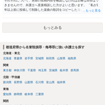
それぞれについて、実際の投稿内容を確認しなければ正確な回答はで
きませんので、弁護士へ直接相談した方がよいと思います。 「私が1
年以上前に投稿して削除した楽曲の歌詞をコピーしたコメント」とい
うのが、あなたが歌詞を盗用したという事実摘示なのであれば、名誉
毀損の可能性がありますが、それ以外の意味であれば回答は変わりま
す。 「私が学生時代にいじられていた」ことは、単にそれだけでは権
もっとみる
利侵害とは言い難いところです（いじめの事実をアウティングされ
た、といった意味であれば権利侵害性が出てくる可能性はあります
が）。
都道府県から名誉毀損罪・侮辱罪に強い弁護士を探す
北海道・東北
北海道
青森県
岩手県
宮城県
秋田県
山形県
福島県
関東
東京都
神奈川県
千葉県
埼玉県
茨城県
栃木県
群馬県
北陸・甲信越
新潟県
長野県
山梨県
石川県
富山県
福井県
東海
愛知県
静岡県
岐阜県
三重県
関西