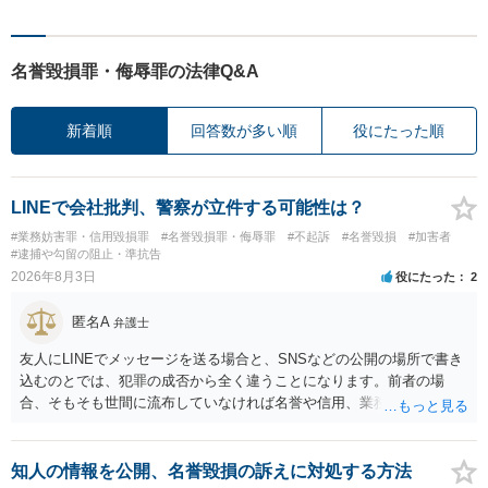
名誉毀損罪・侮辱罪の法律Q&A
新着順
回答数が多い順
役にたった順
LINEで会社批判、警察が立件する可能性は？
#業務妨害罪・信用毀損罪
#名誉毀損罪・侮辱罪
#不起訴
#名誉毀損
#加害者
#逮捕や勾留の阻止・準抗告
2026年8月3日
役にたった
2
匿名A
弁護士
友人にLINEでメッセージを送る場合と、SNSなどの公開の場所で書き
込むのとでは、犯罪の成否から全く違うことになります。前者の場
合、そもそも世間に流布していなければ名誉や信用、業務にかかる犯
罪は成立しないことになります。
知人の情報を公開、名誉毀損の訴えに対処する方法