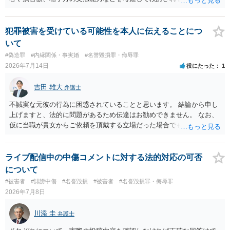
ょう ４損害賠償請求が考えられます。調査費用や弁護士費用も含め請
求する場合もありますが、認められるのはごく一部です。 ５事案の詳
細な検討が必要です。遅延損害金の発生なども確認するとよいでしょ
犯罪被害を受けている可能性を本人に伝えることにつ
う。 ６弁護士に窓口を一本化して、直接連絡を避けることも方法の一
いて
つです。
#偽造罪
#内縁関係・事実婚
#名誉毀損罪・侮辱罪
2026年7月14日
役にたった
1
吉田 雄大
弁護士
不誠実な元彼の行為に困惑されていることと思います。 結論から申し
上げますと、法的に問題があるため伝達はお勧めできません。 なお、
仮に当職が貴女からご依頼を頂戴する立場だった場合でも、女性の夫
への伝達については「お引き受けできない」旨説明することになりま
す。 文書偽造の事実を当該男性に伝達することは、事実上、妻が不倫
していたことを伝えるのと同じ効果をもちます。もちろん不倫はよく
ライブ配信中の中傷コメントに対する法的対応の可否
ないことですが、それを別の方（とりわけ、女性にとって最も知られ
について
たくない相手である夫）に事実上であれ伝えることは別の法的問題
#被害者
#誹謗中傷
#名誉毀損
#被害者
#名誉毀損罪・侮辱罪
（プライバシー権侵害の問題）が発生します。
2026年7月8日
川添 圭
弁護士