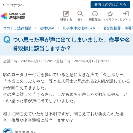
弁護士の方はこちら
ココナラへ
投稿する
探す
閲覧履歴
マイリスト
ログイン
ココナラ法律相談
法律Q&A
刑事事件の法律Q&A
名誉毀損罪・侮辱
つい思った事が声に出てしまいました。侮辱や名
誉毀損に該当しますか？
公開日時：
2023年9月12日 20:17
更新日時：
2023年9月12日 20:33
駅のロータリー付近を歩いていると急に大きな声で「久しぶりー」
「本当に久しぶりやな」等と友人同士と思われる2人組が話している
声が聞こえてきました。

その声に対して「うるさっ、しかもめちゃ声しゃがれてるやん」と
つい思った事が声に出てしまいました。

相手に聞こえていたかは不明ですが、聞こえており訴えられた場
合、侮辱や名誉毀損に該当しますか？
匿名希望 さん