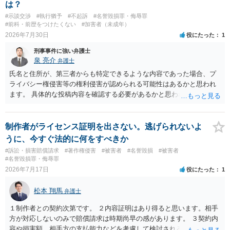
は？
#示談交渉
#執行猶予
#不起訴
#名誉毀損罪・侮辱罪
#前科・前歴をつけたくない
#加害者（未成年）
2026年7月30日
役にたった
1
刑事事件に強い弁護士
泉 亮介
弁護士
氏名と住所が、第三者からも特定できるような内容であった場合、プ
ライバシー権侵害等の権利侵害が認められる可能性はあるかと思われ
ます。 具体的な投稿内容を確認する必要があるかと思われますので、
ご不安であれば親に相談の上で、個別に弁護士にご相談されると良い
でしょう。
制作者がライセンス証明を出さない。逃げられないよ
うに、今すぐ法的に何をすべきか
#訴訟・損害賠償請求
#著作権侵害
#被害者
#名誉毀損
#被害者
#名誉毀損罪・侮辱罪
2026年7月17日
役にたった
1
松本 翔馬
弁護士
１制作者との契約次第です。 ２内容証明はあり得ると思います。相手
方が対応しないのみで賠償請求は時期尚早の感があります。 ３契約内
容や損害額、相手方の支払能力などを考慮して検討されるとよいでし