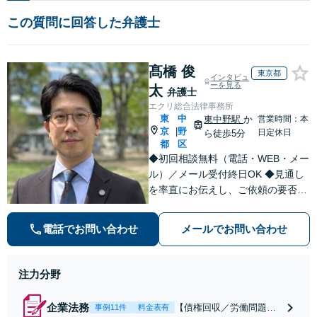
この質問に回答した弁護士
髙橋 俊
東京都
インタビュ
ーを見る
太
弁護士
エクリ総合法律事務所
東
中
東中野駅
か
営業時間：本
京
野
|
日定休日
ら徒歩5分
都
区
◆初回相談無料（電話・WEB・メー
ル）／メール受付終日OK ◆見通し
を率直にお伝えし、ご依頼の要否も
含めてご案内いたします。受任から
解決まで弁護士本人が一貫してスピ
電話でお問い合わせ
メールでお問い合わせ
ーディーに対応いたします。 ◆累計
相談2000件以上・解決実績500件以
上
注力分野
企業法務
【債権回収／労働問題／
事例11件
料金表有