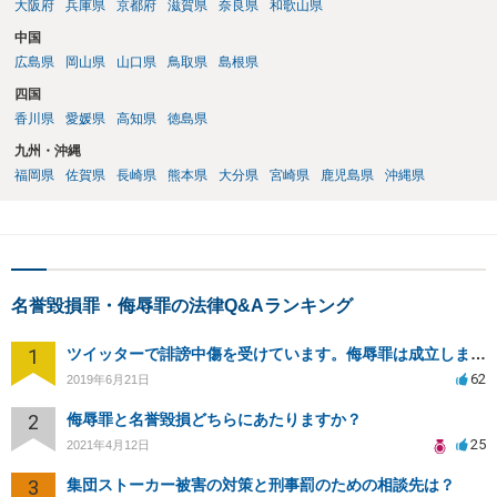
大阪府
兵庫県
京都府
滋賀県
奈良県
和歌山県
中国
広島県
岡山県
山口県
鳥取県
島根県
四国
香川県
愛媛県
高知県
徳島県
九州・沖縄
福岡県
佐賀県
長崎県
熊本県
大分県
宮崎県
鹿児島県
沖縄県
名誉毀損罪・侮辱罪の法律Q&Aランキング
1
ツイッターで誹謗中傷を受けています。侮辱罪は成立しますか？
62
2019年6月21日
2
侮辱罪と名誉毀損どちらにあたりますか？
25
2021年4月12日
3
集団ストーカー被害の対策と刑事罰のための相談先は？