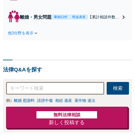
契約関係・契約書チェッ
ク／裁判対応】取引先と
のトラブル・会社内のト
離婚・男女問題
【累計相談件数20
事例12件
料金表有
ラブルなど、事後の解決
00件、解決事例50
だけでなく予防法務まで
0件以上】【初回
ワンストップで対応！顧
他3分野を表示
相談（電話・WE
問弁護士をお探しの方も
B）無料】「オー
ご相談ください！【顧問
ダーメイドの解決
経験豊富】【個別案件も
策を提示」依頼者
対応OK】
様の話を丁寧にう
かがい、どんな不
法律Q&Aを探す
安があるのか、何
を解決したいのか
を正確に読み取り
検索
ます。【東京都在
住以外の方も対
例）
離婚 慰謝料
誹謗中傷
相続 遺産
著作物 違法
応】
無料法律相談
新しく投稿する