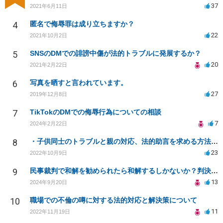
37
2021年6月11日
4
匿名で侮辱罪は成り立ちますか？
22
2021年10月2日
5
SNSのDMでの誹謗中傷が法的トラブルに発展するか？
20
2021年2月22日
6
写真を晒すと言われています。
27
2019年12月8日
7
TikTokのDMでの侮辱行為についての相談
7
2024年2月22日
8
・子供同士のトラブルと親の対応、法的助言を求める方法は？
23
2022年10月9日
9
民事裁判で和解を勧められたら和解するしかないか？判決で大きく結果が変わることはありますか？
13
2024年9月20日
10
職場での不倫の噂に対する法的対応と解決策について
11
2022年11月19日