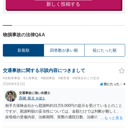
新しく投稿する
物損事故の法律Q&A
新着順
回答数が多い順
役にたった順
交通事故に関する示談内容につきまして
#自動車事故
#人身事故
#物損事故
#被害者
#保険会社との交渉
2026年8月3日
役にたった
4
交通事故に強い弁護士
髙橋 俊太
弁護士
相手方保険会社から慰謝料約31万9,000円の提示を受けているとのこと
ですが、慰謝料額の妥当性については、金額だけでは判断が難しく、
叔母様の受傷内容、治療期間、実際の通院日数、治療終了の経緯、後
遺症の有無、相手方保険会社から提示されている示談内容の内訳等を