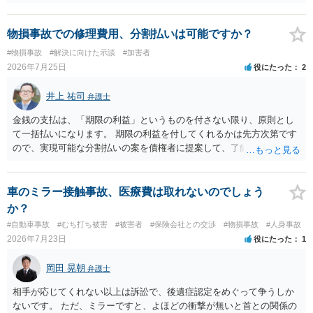
のであれば、過失相殺後の相互の金額について相殺して、その残額を
分割払いにしたいとの示談案を提案するのが良いかと思います。威圧
されるのであれば、斡旋、仲裁、民事調停を利用しては如何でしょう
物損事故での修理費用、分割払いは可能ですか？
か。ご参考にしてください。
#物損事故
#解決に向けた示談
#加害者
2026年7月25日
役にたった
2
井上 祐司
弁護士
金銭の支払は、「期限の利益」というものを付さない限り、原則とし
て一括払いになります。 期限の利益を付してくれるかは先方次第です
ので、実現可能な分割払いの案を債権者に提案して、了解してもらえ
れば分割払いは可能です。
車のミラー接触事故、医療費は取れないのでしょう
か？
#自動車事故
#むち打ち被害
#被害者
#保険会社との交渉
#物損事故
#人身事故
2026年7月23日
役にたった
1
岡田 晃朝
弁護士
相手が応じてくれない以上は訴訟で、後遺症認定をめぐって争うしか
ないです。 ただ、ミラーですと、よほどの衝撃が無いと首との関係の