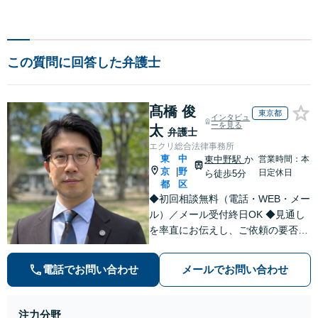
この質問に回答した弁護士
髙橋 俊
東京都
インタビュ
ーを見る
太
弁護士
エクリ総合法律事務所
東
中
東中野駅
か
営業時間：本
京
野
|
日定休日
ら徒歩5分
都
区
◆初回相談無料（電話・WEB・メー
ル）／メール受付終日OK ◆見通し
を率直にお伝えし、ご依頼の要否も
含めてご案内いたします。受任から
解決まで弁護士本人が一貫してスピ
電話でお問い合わせ
メールでお問い合わせ
ーディーに対応いたします。 ◆累計
相談2000件以上・解決実績500件以
上
注力分野