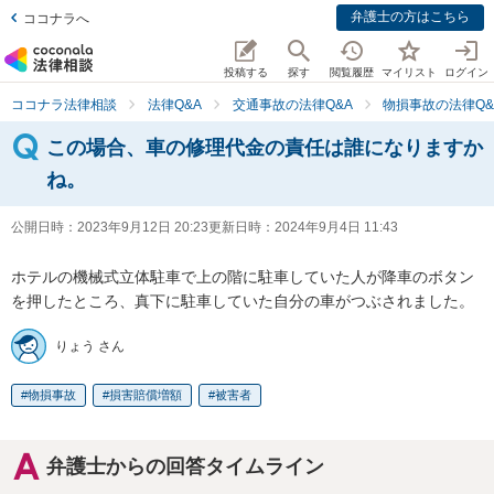
弁護士の方はこちら
ココナラへ
投稿する
探す
閲覧履歴
マイリスト
ログイン
ココナラ法律相談
法律Q&A
交通事故の法律Q&A
物損事故の法律Q&
この場合、車の修理代金の責任は誰になりますか
ね。
公開日時：
2023年9月12日 20:23
更新日時：
2024年9月4日 11:43
ホテルの機械式立体駐車で上の階に駐車していた人が降車のボタン
を押したところ、真下に駐車していた自分の車がつぶされました。
りょう さん
物損事故
損害賠償増額
被害者
弁護士からの回答タイムライン