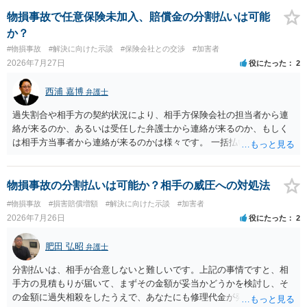
確認する必要があります。保険会社から提示される慰謝料額について
は、弁護士が介入することにより増額を検討できる場合がありますの
物損事故で任意保険未加入、賠償金の分割払いは可能
で、以下の資料・情報を準備した上で、弁護士に個別に相談すること
か？
をお勧めいたします。 ・相手方保険会社から届いている示談金額の提
#物損事故
#解決に向けた示談
#保険会社との交渉
#加害者
示書類 ・叔母様の診断名、けがの内容 ・治療開始日及び治療終了日
2026年7月27日
役にたった
2
・入院の有無、通院回数 ・現在も症状が残っているか ・叔母様ご本人
やご家族等が加入している保険に、今回の事故で利用できる弁護士費
西浦 嘉博
弁護士
用特約が付帯しているか なお、被害者は叔母様ご本人となりますの
で、弁護士が受任する場合には、叔母様ご本人の依頼意思等を確認す
過失割合や相手方の契約状況により、相手方保険会社の担当者から連
る必要があります。日本語での十分な意思疎通が難しいとのことです
絡が来るのか、あるいは受任した弁護士から連絡が来るのか、もしく
ので、そのあたりのご事情も踏まえて、依頼意思の確認方法等を検討
は相手方当事者から連絡が来るのかは様々です。 一括払いや分割払い
する必要があると思われます。
は、和解交渉の際の条件となります。 相手方が相談者さんの損害賠償
金の支払いにつき、分割払いに合意すれば、和解は可能です。 他方で
合意しなければ和解できないことになります。 今後の見通しを知る為
物損事故の分割払いは可能か？相手の威圧への対処法
に、交渉の方向性につき、最寄りの法律事務所で相談だけでもされる
#物損事故
#損害賠償増額
#解決に向けた示談
#加害者
ことも検討ください。
2026年7月26日
役にたった
2
肥田 弘昭
弁護士
分割払いは、相手が合意しないと難しいです。上記の事情ですと、相
手方の見積もりが届いて、まずその金額が妥当かどうかを検討し、そ
の金額に過失相殺をしたうえで、あなたにも修理代金が発生している