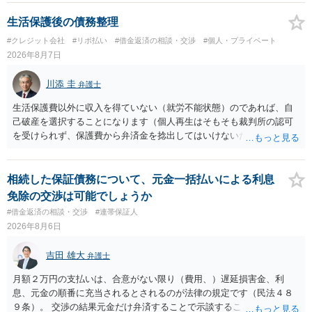
生活保護後の債務整理
#クレジット会社
#リボ払い
#借金返済の相談・交渉
#個人・プライベート
2026年8月7日
川添 圭
弁護士
生活保護費以外に収入を得ていない（就労不能状態）のであれば、自
己破産を選択することになります（個人再生はそもそも裁判所の認可
を受けられず、保護費から弁済金を捻出してはいけないため任意整理
という選択肢もありません）。法テラスの法律扶助を利用すれば弁護
士費用は法テラスが負担し、裁判所の予納金等も法テラスが援助して
くれるため、弁護士へ自己破産を任せれば解決します。
相続した保証債務について、元金一括払いによる利息
免除の交渉は可能でしょうか
#借金返済の相談・交渉
#連帯保証人
2026年8月6日
吉田 雄大
弁護士
月額２万円の支払いは、合意がない限り（費用、）遅延損害金、利
息、元金の順番に充当されるとされるのが法律の規定です（民法４８
９条）。 交渉の結果元金だけ弁済することで示談することは、弁護士