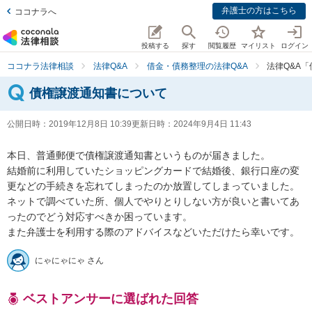
弁護士の方はこちら
ココナラへ
投稿する
探す
閲覧履歴
マイリスト
ログイン
ココナラ法律相談
法律Q&A
借金・債務整理の法律Q&A
法律Q&A
債権譲渡通知書について
公開日時：
2019年12月8日 10:39
更新日時：
2024年9月4日 11:43
本日、普通郵便で債権譲渡通知書というものが届きました。

結婚前に利用していたショッピングカードで結婚後、銀行口座の変
更などの手続きを忘れてしまったのか放置してしまっていました。

ネットで調べていた所、個人でやりとりしない方が良いと書いてあ
ったのでどう対応すべきか困っています。

また弁護士を利用する際のアドバイスなどいただけたら幸いです。
にゃにゃにゃ さん
ベストアンサーに選ばれた回答