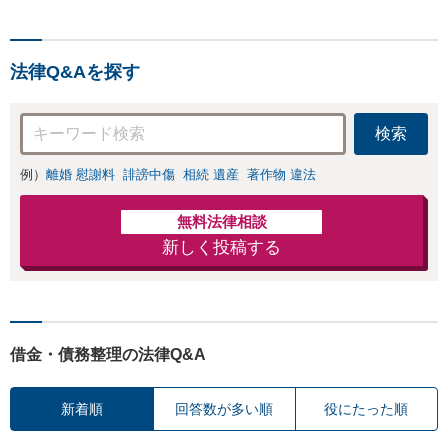
法律Q&Aを探す
検索
例）
離婚 慰謝料
誹謗中傷
相続 遺産
著作物 違法
無料法律相談
新しく投稿する
借金・債務整理の法律Q&A
新着順
回答数が多い順
役にたった順