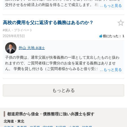
交付させるか経済上の利益を得ることで成立します。 相談者さんは、
お金が返金できないというだけで、何ら相手を騙していません。 です
ので、詐欺罪の実行行為性が無く罪に問うことはできません。 おそら
く、相手が真実を話せば警察も取り合わないと思いますが、虚偽の内
高校の費用を父に返済する義務はあるのか？
容を述べた場合は、捜査はあるかもしれません。 ただし、捜査におい
#個人・プライベート
て、真実を説明すれば、「ちゃんと返しなさいよ」程度の注意で済む
2026年8月5日
役にたった
1
ことだと思われます。 また、返せるお金が無いのであれば、返せない
のは致し方ありません。真摯に分割して支払うことを相手に告げてい
外山 大地
弁護士
くのみでしょう。 以上、ご参考まで。
子供の学費は、通常父親が扶養義務の一環として支出したものと扱わ
れますので、ご質問者様に学費分のお金を返還する義務はありませ
ん。 学費を貸し付ける（ご質問者様からみると借り受ける）といった
合意がない限りは、法的に返す義務があると主張するのは難しいでし
ょう。
もっとみる
都道府県から借金・債務整理に強い弁護士を探す
北海道・東北