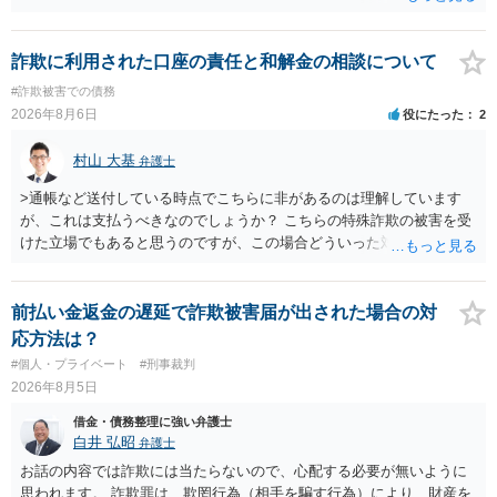
が関わる債務整理ではしばしばあることです。公的機関は減額に応じ
ることには消極的なことが多いものの、お近くの弁護士にご依頼しチ
ャレンジなさる意義は十分にあると思います。
詐欺に利用された口座の責任と和解金の相談について
#詐欺被害での債務
2026年8月6日
役にたった
2
村山 大基
弁護士
>通帳など送付している時点でこちらに非があるのは理解しています
が、これは支払うべきなのでしょうか？ こちらの特殊詐欺の被害を受
けた立場でもあると思うのですが、この場合どういった対処が必要で
しょうか？ →依頼するかどうかは別にして、弁護士に相談に行った方
がいいとは思います。 そもそも、特殊詐欺関係なく旦那さんの行為
は法に触れる可能性もあります。 ＞100万を支払わず穏便に和解する
前払い金返金の遅延で詐欺被害届が出された場合の対
ことは可能でしょうか？ →一般的には難しいです。相談者さんも１０
応方法は？
０万円の被害を受けたとして、１円も払わないで和解したいと言われ
#個人・プライベート
#刑事裁判
たら、 できるだけ重い刑罰を与えて欲しい、と思われるのではない
2026年8月5日
でしょうか。 ＞弁護士さんに入ってもらうことで支払額が下がること
はありますか？ そこはあり得ます、ただ、弁護士費用かけるならその
借金・債務整理に強い弁護士
分賠償に回すことも考えられるので、 兼ね合いは考えてみましょう。
白井 弘昭
弁護士
お話の内容では詐欺には当たらないので、心配する必要が無いように
思われます。 詐欺罪は、欺罔行為（相手を騙す行為）により、財産を