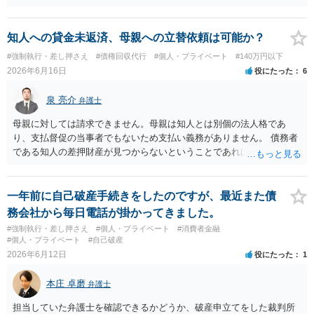
の程度証明できる資料があるかによってくぁってくるかと思われま
す。 ３について，相手と連絡が取れるのであれば内容証明や電話での
連絡等から交渉をすることtなるかと思われます。弁護士を立てること
知人への貸金未返済、母親への立替依頼は可能か？
を想定されている場合，裁判をする場合だと，弁護士費用との関係か
#強制執行・差し押さえ
#債権回収代行
#個人・プライベート
#140万円以下
ら全額回収できたとしてもご自身の経済的な利益は少ないかと思われ
2026年6月16日
役にたった
6
ます。 ４について，実際の内容次第ですが，可能な場合も多いです。
５について，可能かと思われます。 ６について，内容証明については
泉 亮介
弁護士
住んで居る場所が判明しないと送付は出来ないでしょう。裁判手続き
については，住民票上の住所へ住んでいないことを調査したうえで，
母親に対しては請求できません。母親は知人とは別個の法人格であ
公示送達という方法により訴訟提起することとなります。 ７につい
り、支払督促の当事者でもないため支払い義務がありません。 債務者
て，プライバシー権侵害や名誉権侵害として相手から逆に請求を受け
である知人の差押財産が見つからないということであれば、現実的に
るきっかけとなりかねないため，避けたほうが良いかと思われます。
それ以上の回収は難しいかと思われます。
一年前に自己破産手続きをしたのですが、最近また債
務会社から毎日電話が掛かってきました。
#強制執行・差し押さえ
#個人・プライベート
#消費者金融
#個人・プライベート
#自己破産
2026年6月12日
役にたった
1
本庄 卓磨
弁護士
担当していた弁護士を確認できるかどうか、破産申立てをした裁判所