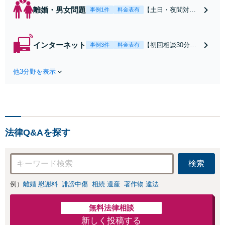
離婚・男女問題
【土日・夜間対応
事例1件
料金表有
可】【初回相談30
分無料】「相手方
から書面を提示さ
インターネット
【初回相談30分無
事例3件
料金表有
れたら、サインす
料】状況に応じて
る前にご相談を」
手段を使い分け、
経験豊富な弁護士
他3分野を表示
適切な方法で投稿
が全力で交渉にあ
の削除・発信者情
たります！相手方
報開示請求をおこ
と直接話す精神的
ないます「企業や
負担を軽減「弁護
お店の風評被害対
士の交渉で慰謝料
策／売り上げ低下
金額アップ／減額
法律Q&Aを探す
防止のために尽
交渉も対応可」
力」加害者側の対
【完全個室対応】
応可：開示請求の
検索
意見照会が来たと
きの対処法、被害
例）
離婚 慰謝料
誹謗中傷
相続 遺産
著作物 違法
者との示談交渉
無料法律相談
新しく投稿する