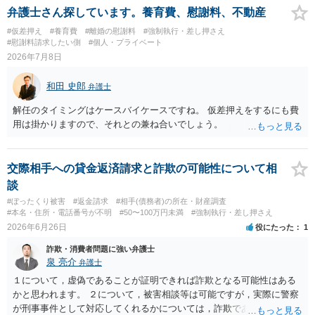
求める権利があります。 具体的には、以下の手順で進めるのが効果的
弁護士さん探しています。養育費、慰謝料、不動産
です。 分割拒否と一括請求の通知：PayPayのメッセージ等で「分割
#仮差押え
#養育費
#離婚の慰謝料
#強制執行・差し押さえ
払いには同意していないため、残額の一括払いを求める」旨を明確に
#慰謝料請求したい側
#個人・プライベート
伝えます。 相手の本名・住所の確認：応じない場合に法的手段（少額
2026年7月8日
訴訟など）をとるには、相手の身元が必要です。分からない場合は、
まず本名や住所の特定を進めてください。 相手が購入した高額商品
和田 史郎
弁護士
（Switch2等）の事実も踏まえ、応じない場合は法的措置を辞さない姿
勢で交渉に臨むのが現実的かと思います。
解任のタイミングはケースバイケースですね。 仮差押えをするにも費
用は掛かりますので、それとの兼ね合いでしょう。
交際相手への貸金返済請求と詐欺の可能性について相
談
#ぼったくり被害
#返金請求
#相手(債務者)の所在・財産調査
#本名・住所・電話番号が不明
#50〜100万円未満
#強制執行・差し押さえ
2026年6月26日
役にたった
1
詐欺・消費者問題に強い弁護士
泉 亮介
弁護士
１について，虚偽であることが証明できれば詐欺となる可能性はある
かと思われます。 ２について，被害相談等は可能ですが，実際に警察
が刑事事件として対応してくれるかについては，詐欺であることをど