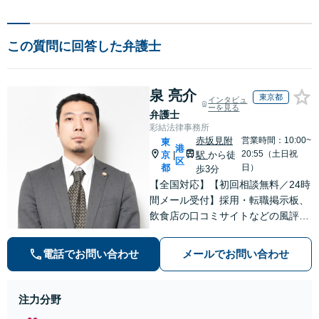
この質問に回答した弁護士
泉 亮介
東京都
インタビュ
ーを見る
弁護士
彩結法律事務所
赤坂見附
営業時間：10:00~
東
港
20:55（土日祝
京
駅
から徒
|
区
都
日）
歩3分
【全国対応】【初回相談無料／24時
間メール受付】採用・転職掲示板、
飲食店の口コミサイトなどの風評被
害対策など実績あり！【刑事】犯罪
の種類を問わず相談可。可能な限り
電話でお問い合わせ
メールでお問い合わせ
早期対応で駆けつけサポート【労
働】不当解雇・残業代請求はおまか
せください
注力分野