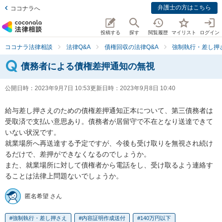
弁護士の方はこちら
ココナラへ
投稿する
探す
閲覧履歴
マイリスト
ログイン
ココナラ法律相談
法律Q&A
債権回収の法律Q&A
強制執行・差し押
債務者による債権差押通知の無視
公開日時：
2023年9月7日 10:53
更新日時：
2023年9月8日 10:40
給与差し押さえのための債権差押通知正本について、第三債務者は
受取済で支払い意思あり。債務者が居留守で不在となり送達できて
いない状況です。

就業場所へ再送達する予定ですが、今後も受け取りを無視され続け
るだけで、差押ができなくなるのでしょうか。

また、就業場所に対して債権者から電話をし、受け取るよう連絡す
ることは法律上問題ないでしょうか。
匿名希望 さん
強制執行・差し押さえ
内容証明作成送付
140万円以下