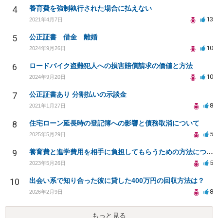
4
養育費を強制執行された場合に払えない
13
2021年4月7日
5
公正証書 借金 離婚
10
2024年9月26日
6
ロードバイク盗難犯人への損害賠償請求の価値と方法
10
2024年9月20日
7
公正証書あり 分割払いの示談金
8
2021年1月27日
8
住宅ローン延長時の登記簿への影響と債務取消について
5
2025年5月29日
9
養育費と進学費用を相手に負担してもらうための方法について
5
2023年5月26日
10
出会い系で知り合った彼に貸した400万円の回収方法は？
8
2026年2月9日
もっと見る