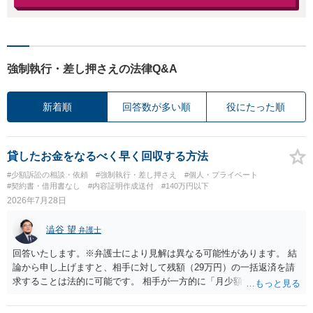
強制執行・差し押さえの法律Q&A
新着順
回答数が多い順
役にたった順
貸したお金をなるべく早く回収する方法
#少額訴訟の相談・依頼
#強制執行・差し押さえ
#個人・プライベート
#契約書・借用書なし
#内容証明作成送付
#140万円以下
2026年7月28日
澁谷 望
弁護士
回答いたします。※弁護士により見解は異なる可能性があります。 結
論から申し上げますと、相手に対して残額（29万円）の一括返済を請
求することは法的に可能です。 相手が一方的に「月少額ずつ返す」と
言ってきたとしても、あなたが同意していない以上、分割払いの合意
は成立していません。当初の返済期日も過ぎているため、一括返済を