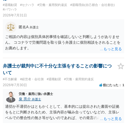
基法16条で無効となる余地があり、そうでなくても、金額が事務所の
#退職勧奨
#セクハラ
#労働・雇用契約違反
#退職理由(自己都合・会社都合)
損害と比べて過大なら無効や減額が争点になります。 ・契約前の修正
#パワハラ
交渉は一般的です。 交渉の方向としては、上限額を設ける、実損害ベ
2026年7月31日
ースにする、算定根拠を明確化する、違約金ではなく「合理的な実
費・未回収費用のみ」に限定する、などが典型です。 ・弁護士に契約
匿名A
弁護士
前に契約書の内容をレビューしてもらう価値は十分にあると思われま
す。 争点は、契約類型が雇用か業務委託か、実態として労働者性があ
ご相談の内容は個別具体的事情を確認しないと判断しようがありませ
るか、解除事由が双方にどう定められているか、違約金の算定根拠が
ん。 ココナラで労働問題を取り扱う弁護士に個別相談をされることを
合理的か、という複数論点に分かれます。契約前なら、交渉のパワー
お薦めします。
バランスの問題もありますが、修正余地があるうえ、後から争うより
コストを抑えやすいので、資料等を持参の上弁護士に確認されること
をお勧めします。 ・事務所側の解除でも、解除理由によってはタレン
弁護士が裁判中に不十分な主張をすることの影響につ
ト側に損害賠償が発生する建付けになっていることはあります。ただ
いて
し、事務所側が一方的に解除したのにタレントへ違約金を課す設計
#不当解雇
#経営者・会社側
#退職勧奨
#労働・雇用契約違反
は、合理性や対価性を欠くとして争いやすいです。逆に、タレント側
2026年7月30日
役にたった
1
の重大な契約違反がある場合は、実損害の範囲で請求される可能性は
あります。
労働・雇用に強い弁護士
泉 亮介
弁護士
適切か不適切かはともかくとして、基本的には提出された書面や証拠
をもとに判断されるため、主張内容が噛み合ってないなどの、主張レ
ベルでの整合性の無さ等がないのであれば、その発言のみで大きく不
利になるということはないように思われます。