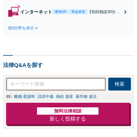
分無料】「相手方
から書面を提示さ
インターネット
【初回相談30分無
事例3件
料金表有
れたら、サインす
料】状況に応じて
る前にご相談を」
手段を使い分け、
経験豊富な弁護士
他3分野を表示
適切な方法で投稿
が全力で交渉にあ
の削除・発信者情
たります！相手方
報開示請求をおこ
と直接話す精神的
ないます「企業や
負担を軽減「弁護
お店の風評被害対
士の交渉で慰謝料
策／売り上げ低下
金額アップ／減額
法律Q&Aを探す
防止のために尽
交渉も対応可」
力」加害者側の対
【完全個室対応】
応可：開示請求の
検索
意見照会が来たと
きの対処法、被害
例）
離婚 慰謝料
誹謗中傷
相続 遺産
著作物 違法
者との示談交渉
無料法律相談
新しく投稿する