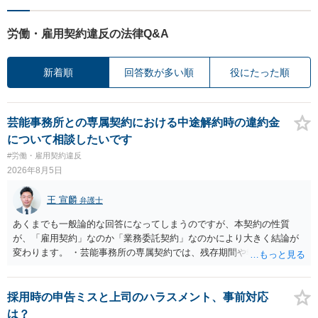
労働・雇用契約違反の法律Q&A
新着順
回答数が多い順
役にたった順
芸能事務所との専属契約における中途解約時の違約金
について相談したいです
#労働・雇用契約違反
2026年8月5日
王 宣麟
弁護士
あくまでも一般論的な回答になってしまうのですが、本契約の性質
が、「雇用契約」なのか「業務委託契約」なのかにより大きく結論が
変わります。 ・芸能事務所の専属契約では、残存期間や報酬額、投下
コストを基準に違約金や損害金を設定する例はあります。ただし、実
務上よくあるからといって当然に適法という意味ではなく、実際の損
害との対応関係や合理性が重要です。 ・違約金に上限がなくても、常
採用時の申告ミスと上司のハラスメント、事前対応
に有効になるわけではありません。契約が労働契約に近い実態なら労
は？