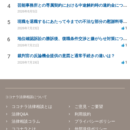
4
芸能事務所との専属契約における中途解約時の違約金について相談したいです
2026年8月5日
5
現職を退職するにあたって今までの不法な部分の慰謝料等は請求できるのか。
1
2026年7月23日
6
地位確認訴訟の勝訴後、復職条件交渉と嫌がらせ対策について
1
2026年7月21日
7
裁判官の反論機会提供の意図と通常手続きの違いは？
1
2026年7月19日
ココナラ法律相談について
ココナラ法律相談とは
ご意見・ご要望
法律Q&A
利用規約
法律相談コラム
プライバシーポリシー
ココナラとは
外部送信ポリシー