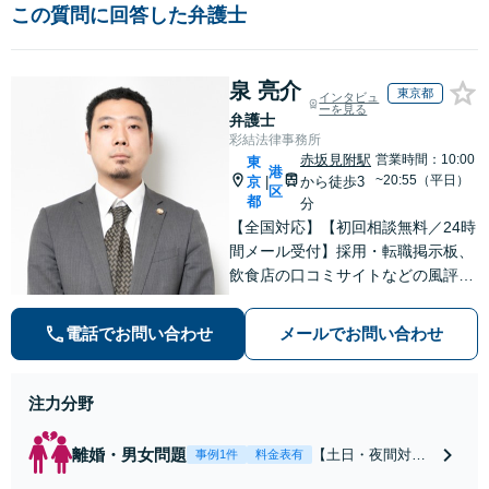
この質問に回答した弁護士
泉 亮介
東京都
インタビュ
ーを見る
弁護士
彩結法律事務所
赤坂見附駅
営業時間：10:00
東
港
~20:55（平日）
京
から徒歩3
|
区
都
分
【全国対応】【初回相談無料／24時
間メール受付】採用・転職掲示板、
飲食店の口コミサイトなどの風評被
害対策など実績あり！【刑事】犯罪
の種類を問わず相談可。可能な限り
電話でお問い合わせ
メールでお問い合わせ
早期対応で駆けつけサポート【労
働】不当解雇・残業代請求はおまか
せください
注力分野
離婚・男女問題
【土日・夜間対応
事例1件
料金表有
可】【初回相談30