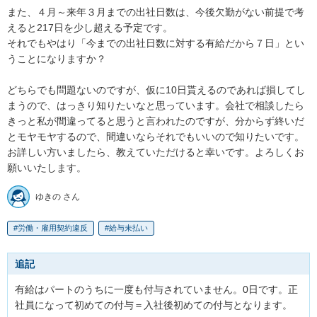
また、４月～来年３月までの出社日数は、今後欠勤がない前提で考
えると217日を少し超える予定です。

それでもやはり「今までの出社日数に対する有給だから７日」とい
うことになりますか？

どちらでも問題ないのですが、仮に10日貰えるのであれば損してし
まうので、はっきり知りたいなと思っています。会社で相談したら
きっと私が間違ってると思うと言われたのですが、分からず終いだ
とモヤモヤするので、間違いならそれでもいいので知りたいです。

お詳しい方いましたら、教えていただけると幸いです。よろしくお
願いいたします。
ゆきの さん
労働・雇用契約違反
給与未払い
追記
有給はパートのうちに一度も付与されていません。0日です。正
社員になって初めての付与＝入社後初めての付与となります。
