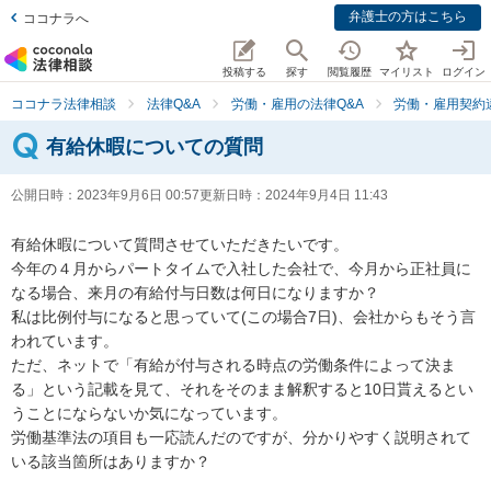
弁護士の方はこちら
ココナラへ
投稿する
探す
閲覧履歴
マイリスト
ログイン
ココナラ法律相談
法律Q&A
労働・雇用の法律Q&A
労働・雇用契約
有給休暇についての質問
公開日時：
2023年9月6日 00:57
更新日時：
2024年9月4日 11:43
有給休暇について質問させていただきたいです。

今年の４月からパートタイムで入社した会社で、今月から正社員に
なる場合、来月の有給付与日数は何日になりますか？

私は比例付与になると思っていて(この場合7日)、会社からもそう言
われています。

ただ、ネットで「有給が付与される時点の労働条件によって決ま
る」という記載を見て、それをそのまま解釈すると10日貰えるとい
うことにならないか気になっています。

労働基準法の項目も一応読んだのですが、分かりやすく説明されて
いる該当箇所はありますか？
