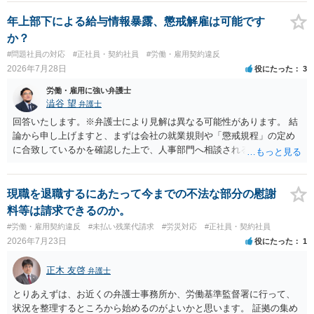
年上部下による給与情報暴露、懲戒解雇は可能です
か？
#問題社員の対応
#正社員・契約社員
#労働・雇用契約違反
2026年7月28日
役にたった
3
労働・雇用に強い弁護士
澁谷 望
弁護士
回答いたします。※弁護士により見解は異なる可能性があります。 結
論から申し上げますと、まずは会社の就業規則や「懲戒規程」の定め
に合致しているかを確認した上で、人事部門へ相談されることが最優
先となります。 その上で、いきなりの懲戒解雇は法的ハードルが高い
ものの、重い懲戒処分の対象には十分なり得ます。 名誉や評価の回復
については、会社側に「部下の不正行為による情報漏洩」と正式に認
現職を退職するにあたって今までの不法な部分の慰謝
定させ、誤認した他部署への適切なフォローや周知を求めるのが有効
料等は請求できるのか。
です。 あるいは、懲戒があったことを社内で周知される手続があるの
#労働・雇用契約違反
#未払い残業代請求
#労災対応
#正社員・契約社員
ならば、それにより軽微ながら回復はできるかもしれません。 さらに
2026年7月23日
役にたった
1
個人としても、相手に対してプライバシー侵害等に基づく損害賠償
（慰謝料）を請求する選択肢がありえます（ただし、金額は多額にな
正木 友啓
弁護士
らない可能性があります。）。
とりあえずは、お近くの弁護士事務所か、労働基準監督署に行って、
状況を整理するところから始めるのがよいかと思います。 証拠の集め