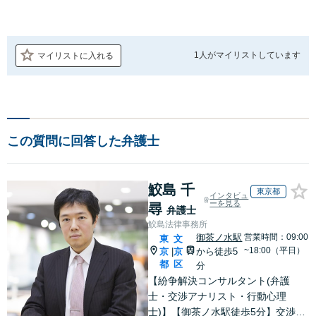
1人が
マイリストしています
マイリストに入れる
この質問に回答した弁護士
鮫島 千
東京都
インタビュ
ーを見る
尋
弁護士
鮫島法律事務所
御茶ノ水駅
営業時間：09:00
東
文
~18:00（平日）
京
京
から徒歩5
|
都
区
分
【紛争解決コンサルタント(弁護
士・交渉アナリスト・行動心理
士)】【御茶ノ水駅徒歩5分】交渉理