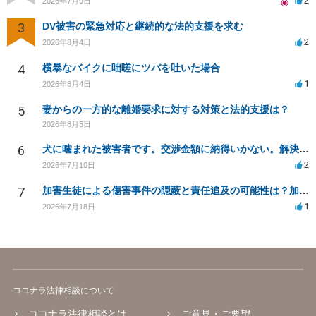
2
2026年7月9日
3
DV被害の緊急対応と継続的な法的支援を求む
2
2026年8月4日
4
横暴なバイクに咄嗟にツバを吐いた場合
1
2026年8月4日
5
妻からの一方的な離婚要求に対する対策と法的支援は？
2026年8月5日
6
犬に噛まれた被害者です。交渉金額に納得いかない。解決策はありますか？
2
2026年7月10日
7
加害生徒による傷害事件の隠蔽と責任追及の可能性は？加害生徒の処分は？
1
2026年7月18日
ココナラ法律相談について
ココナラ法律相談とは
ご意見・ご要望