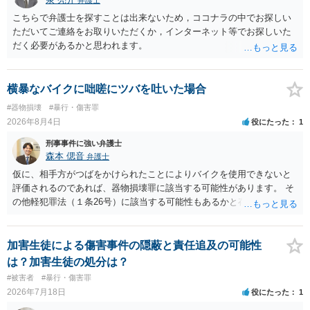
弁護士
こちらで弁護士を探すことは出来ないため，ココナラの中でお探しい
ただいてご連絡をお取りいただくか，インターネット等でお探しいた
だく必要があるかと思われます。
横暴なバイクに咄嗟にツバを吐いた場合
#器物損壊
#暴行・傷害罪
2026年8月4日
役にたった
1
刑事事件に強い弁護士
森本 偲音
弁護士
仮に、相手方がつばをかけられたことによりバイクを使用できないと
評価されるのであれば、器物損壊罪に該当する可能性があります。 そ
の他軽犯罪法（１条26号）に該当する可能性もあるかと存じます。 確
かにバイクの運転手に落ち度がある側面は大きいかとは存じますが、
ご相談者様の対応によってはご相談者の方にも責任が生じてしまう 可
能性がございますので、冷静にご対応いただくようご留意いただけれ
加害生徒による傷害事件の隠蔽と責任追及の可能性
ばと存じます。 以上、ご参考までに。
は？加害生徒の処分は？
#被害者
#暴行・傷害罪
2026年7月18日
役にたった
1