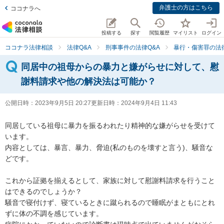
弁護士の方はこちら
ココナラへ
投稿する
探す
閲覧履歴
マイリスト
ログイン
ココナラ法律相談
法律Q&A
刑事事件の法律Q&A
暴行・傷害罪の法律
同居中の祖母からの暴力と嫌がらせに対して、慰
謝料請求や他の解決法は可能か？
公開日時：
2023年9月5日 20:27
更新日時：
2024年9月4日 11:43
同居している祖母に暴力を振るわれたり精神的な嫌がらせを受けて
います。

内容としては、暴言、暴力、脅迫(私のものを壊すと言う)、騒音な
どです。

これから証拠を揃えるとして、家族に対して慰謝料請求を行うこと
はできるのでしょうか？

騒音で寝付けず、寝ているときに蹴られるので睡眠がまともにとれ
ずに体の不調を感じています。
