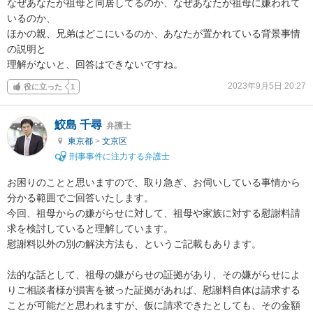
なぜあなたが祖母と同居してるのか、なぜあなたが祖母に嫌われて
いるのか、

ほかの親、兄弟はどこにいるのか、あなたが置かれている背景事情
の説明と

理解がないと、回答はできないですね。
2023年9月5日 20:27
役に立った
1
鮫島 千尋
弁護士
東京都
>
文京区
刑事事件に注力する弁護士
お困りのことと思いますので、取り急ぎ、お伺いしている事情から
分かる範囲でご回答いたします。

今回、祖母からの嫌がらせに対して、祖母や家族に対する慰謝料請
求を検討していると理解しています。

慰謝料以外の別の解決方法も、というご記載もあります。

法的な話として、祖母の嫌がらせの証拠があり、その嫌がらせによ
りご相談者様が損害を被った証拠があれば、慰謝料自体は請求する
ことが可能だと思われますが、仮に請求できたとしても、その金額