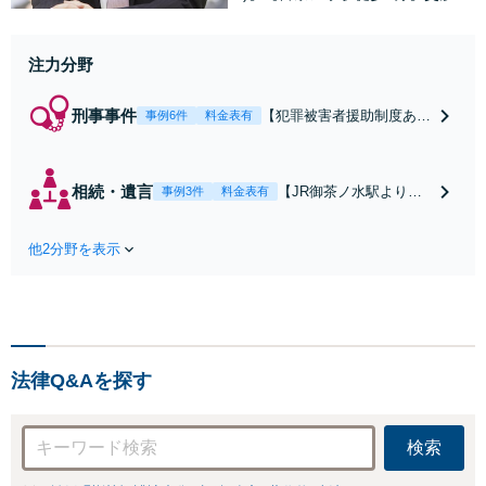
論をもとに、トラブルを早期に円満
解決へ導きます【刑事事件の経験多
注力分野
数】加害者側で無罪判決の実績あ
り！犯罪被害者への支援にも注力
刑事事件
【犯罪被害者援助制度あり
事例6件
料金表有
｜犯罪被害者支援委員会】
【紛争解決コンサルタント
(弁護士・交渉アナリス
相続・遺言
【JR御茶ノ水駅より徒
事例3件
料金表有
ト・行動心理士)】【御茶
歩5分】【交渉学の資格
ノ水駅5分】性犯罪、暴行
あり】遺産相続につい
罪など被害者側弁護に注
他2分野を表示
て現在トラブルを抱え
力。事件後は初動スピード
ている方はご相談くだ
が重要です！早目にご相談
さい。遺留分減殺請求
ください【夜間・土日対応
／遺産分割／不動産の
可】
遺産相続にも対応して
います。可能な限り円
法律Q&Aを探す
満解決へ。
検索