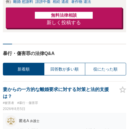
例）
離婚 慰謝料
誹謗中傷
相続 遺産
著作物 違法
無料法律相談
新しく投稿する
暴行・傷害罪の法律Q&A
新着順
回答数が多い順
役にたった順
妻からの一方的な離婚要求に対する対策と法的支援
は？
#被害者
#暴行・傷害罪
2026年8月5日
匿名A
弁護士