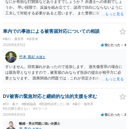
なにか有効な打開策などありますでしょうか？ 弁護士への依頼でしょ
うか。 早い段階で、反論を組み立てて、認否で自白にならないように
工夫して対処する必要があると思います。 また警察に被害届を出すと
して、なんとか受理してもらうための方策などありますでしょうか？
告訴状を作って証拠をそろえて出すことでしょう。
車内での事故による被害届対応についての相談
#暴行・傷害罪
#加害者
2026年8月5日
役にたった
4
竹本 真紀
弁護士
すいません。回答漏れがあったので追加します。 過失傷害罪の場合に
は親告罪となりますので，被害届のみならず告訴の提出が相手方に必
要となります。 因果関係の問題では，これが否定されれば ①刑事的に
は傷害が否定されるので，故意が認められれば暴行罪，過失のみと判
断されれば処罰規定がない状態になると思います。 ②民事的には傷害
部分が否定されますので，暴行行為自体による損害（慰謝料的なもの
DV被害の緊急対応と継続的な法的支援を求む
になるでしょうか…）だけが対象となってきます。
#DV・暴力
#離婚協議
#慰謝料請求したい側
#暴行・傷害罪
#生活費を渡さない
#モラハラ
2026年8月4日
役にたった
2
離婚・男女問題に強い弁護士
泉 亮介