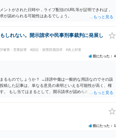
メントがされた日時や，ライブ配信のURL等が証明できれば，
求が認められる可能性はあるでしょう。
もしれない。開示請求や民事刑事裁判に発展し
風評被害・営業妨害
#訴訟・損害賠償請求
#炎上対策
役にたった
4
まるものでしょうか？ →誹謗中傷は一般的な用語なのでその該
投稿した記事は、単なる意見の表明といえる可能性が高く、権
す。 もし当てはまるとして、開示請求が認められたり、民事裁
？ →権利侵害や、名誉毀損・侮辱に該当する可能性が低いた
あまり考えられないように思われます。
役にたった
1