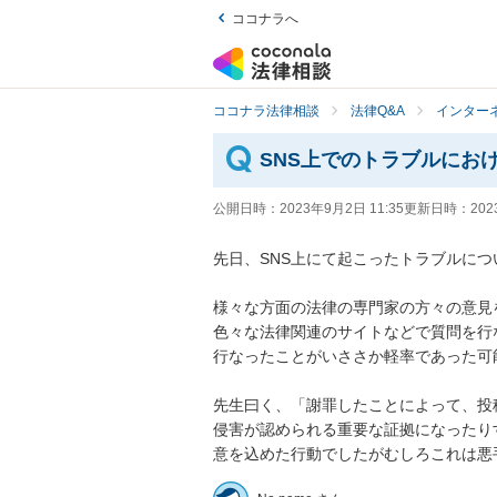
ココナラへ
ココナラ法律相談
法律Q&A
インター
SNS上でのトラブルにお
公開日時：
2023年9月2日 11:35
更新日時：
202
先日、SNS上にて起こったトラブルにつ
様々な方面の法律の専門家の方々の意見
色々な法律関連のサイトなどで質問を行
行なったことがいささか軽率であった可
先生曰く、「謝罪したことによって、投
侵害が認められる重要な証拠になったり
意を込めた行動でしたがむしろこれは悪