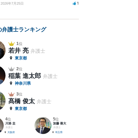
1
2026年7月25日
の弁護士ランキング
1
位
若井 亮
弁護士
東京都
2
位
稲葉 進太郎
弁護士
神奈川県
3
位
髙橋 俊太
弁護士
東京都
4
5
位
位
川添 圭
加藤 善大
弁護士
弁護士
大阪府
埼玉県