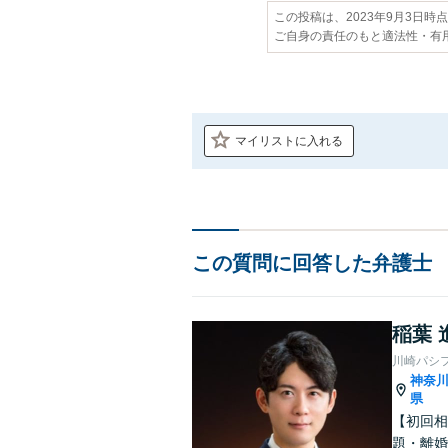
この投稿は、2023年9月3日時
ご自身の責任のもと適法性・有
マイリストに入れる
この質問に回答した弁護士
稲葉 
川崎パシ
神奈
県
【初回相
題・離婚