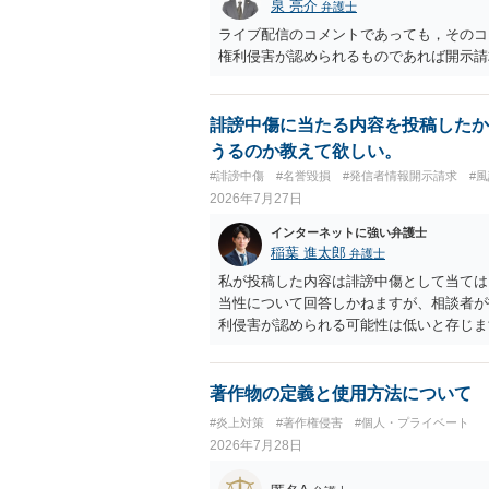
泉 亮介
弁護士
ライブ配信のコメントであっても，そのコ
権利侵害が認められるものであれば開示請
誹謗中傷に当たる内容を投稿したか
うるのか教えて欲しい。
#誹謗中傷
#名誉毀損
#発信者情報開示請求
#
2026年7月27日
インターネットに強い弁護士
稲葉 進太郎
弁護士
私が投稿した内容は誹謗中傷として当ては
当性について回答しかねますが、相談者が
利侵害が認められる可能性は低いと存じま
判や刑事裁判に発展しうるものでしょうか
め、民事裁判や刑事裁判に発展することは
著作物の定義と使用方法について
#炎上対策
#著作権侵害
#個人・プライベート
2026年7月28日