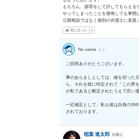
もちろん、謝罪をして許してもらえるケ
やってしまったことを後悔しても事態
公開相談ではなく個別の弁護士に直接
役に立った
2
No name
さん
ご回答ありがとうございます。

事のあらましとしては、縁を切った元
ら、それを彼に特定されて「この男
が私であると断定されたうえで言い逃
一応補足として、私も彼は自身のSNS
されております。
稲葉 進太郎
弁護士