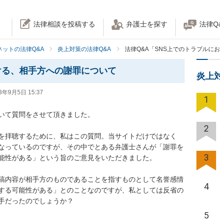
法律相談を投稿する
弁護士を探す
法律Q
ネットの法律Q&A
炎上対策の法律Q&A
法律Q&A「SNS上でのトラブルに
ける、相手方への謝罪について
炎上
3年9月5日 15:37
1
いて質問をさせて頂きました。

2
を拝聴するために、私はこの質問。当サイトだけではなく
なっているのですが、その中でとある弁護士さんが「謝罪を
3
能性がある」という旨のご意見をいただきました。

稿内容が相手方のものであることを指すものとして名誉感情
4
する可能性がある」とのことなのですが、私としては反省の
手だったのでしょうか？
5