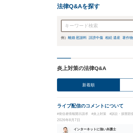
法律Q&Aを探す
例）
離婚 慰謝料
誹謗中傷
相続 遺産
著作物
炎上対策の法律Q&A
新着順
ライブ配信のコメントについて
#発信者情報開示請求
#炎上対策
#訴訟・損害賠
2026年8月7日
インターネットに強い弁護士