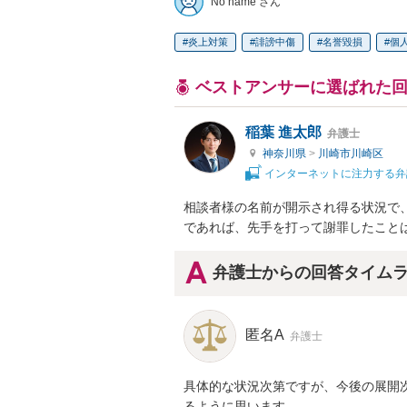
No name さん
炎上対策
誹謗中傷
名誉毀損
個
ベストアンサーに選ばれた
稲葉 進太郎
弁護士
神奈川県
>
川崎市川崎区
インターネットに注力する弁
相談者様の名前が開示され得る状況で
であれば、先手を打って謝罪したこと
弁護士からの回答タイム
匿名A
弁護士
具体的な状況次第ですが、今後の展開
るように思います。
