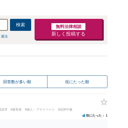
検索
無料法律相談
新しく投稿する
 違法
回答数が多い順
役にたった順
償請求
#被害者
#個人・プライベート
#誹謗中傷
役にたった
1