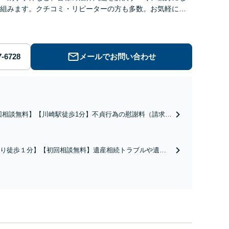
組みます。クチコミ・リピーターの方も多数。お気軽にお
せ下さい。
メールでお問い合わせ
回相談無料】【川崎駅徒歩1分】不貞行為の慰謝料（請求さ
／請求したい）・熟年離婚・年金分割・婚姻費用・養育
財産分与・離婚の慰謝料など実績多数。川崎地域に根ざし
護士として、あなたの人生の再スタートを全力で後押しし
り徒歩１分】【初回相談無料】遺産相続トラブルや遺言
。
相続問題に豊富な実績があります。安心・信頼・丁寧を
の高いリーガルサービスを目指しております。