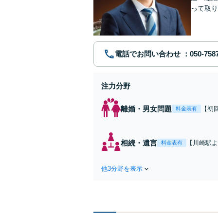
って取り
問い合わ
電話でお問い合わせ
注力分野
離婚・男女問題
【初
料金表有
れた
費・
た弁
相続・遺言
【川崎駅よ
料金表有
ます
作成などの
心がけ，質
他3分野を表示