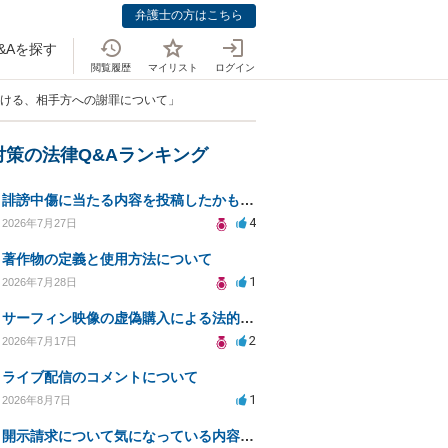
弁護士の方はこちら
&Aを探す
閲覧履歴
マイリスト
ログイン
おける、相手方への謝罪について」
対策の法律Q&Aランキング
誹謗中傷に当たる内容を投稿したかもしれない。開示請求や民事刑事裁判に発展しうるのか教えて欲しい。
4
2026年7月27日
著作物の定義と使用方法について
1
2026年7月28日
サーフィン映像の虚偽購入による法的責任と対策案
2
2026年7月17日
ライブ配信のコメントについて
1
2026年8月7日
開示請求について気になっている内容の質問