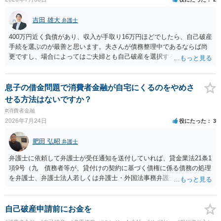
吉田 雄大
弁護士
400万円近く負債があり、収入が手取り16万円ほどでしたら、自己破産
手続を選ぶのが最善と思います。夫さんが債務整理中であるならば尚
更ですし、場合によってはご夫婦とも自己破産を選択する方法もある
と思います。
息子の借金問題で消費者金融が自宅にくるのをやめさ
せる方法はないですか？
#消費者金融
2026年7月24日
役にたった
3
肥田 弘昭
弁護士
弁護士に依頼して弁護士が受任通知を送付していれば、貸金業法21条1
項9号（九 債務者等が、貸付けの契約に基づく債権に係る債務の処理
を弁護士、弁護士法人若しくは弁護士・外国法事務弁護士共同法人若
しくは司法書士若しくは司法書士法人（以下この号において「弁護士
等」という。）に委託し、又はその処理のため必要な裁判所における
民事事件に関する手続をとり、弁護士等又は裁判所から書面によりそ
自己破産申請前にお金を
の旨の通知があつた場合において、正当な理由がないのに、債務者等