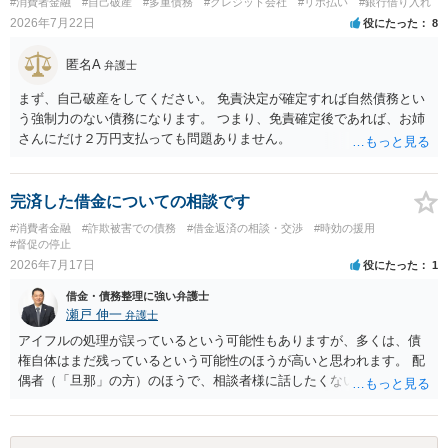
#消費者金融
#自己破産
#多重債務
#クレジット会社
#リボ払い
#銀行借り入れ
に対し、電話をかけ、電報を送達し、若しくはファクシミリ装置を用
2026年7月22日
役にたった
8
いて送信し、又は訪問する方法により、当該債務を弁済することを要
求し、これに対し債務者等から直接要求しないよう求められたにもか
匿名A
弁護士
かわらず、更にこれらの方法で当該債務を弁済することを要求するこ
と。）に違反しています。監督官庁に行政処分を求める、裁判所に仮
まず、自己破産をしてください。 免責決定が確定すれば自然債務とい
処分申請、不退去罪が成立すれば警察に通報などの対応が考えられま
う強制力のない債務になります。 つまり、免責確定後であれば、お姉
す。ご参考にしてください。
さんにだけ２万円支払っても問題ありません。
完済した借金についての相談です
#消費者金融
#詐欺被害での債務
#借金返済の相談・交渉
#時効の援用
#督促の停止
2026年7月17日
役にたった
1
借金・債務整理に強い弁護士
瀬戸 伸一
弁護士
アイフルの処理が誤っているという可能性もありますが、多くは、債
権自体はまだ残っているという可能性のほうが高いと思われます。 配
偶者（「旦那」の方）のほうで、相談者様に話したくない事情等もあ
るのではないかと推察いたします。 長期間経過していれば、消滅時効
援用という方法も取れる可能性があるため、御主人に法律事務所に相
談にいくように説得されてはどうでしょうか。相談者様が一緒だと話