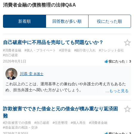
消費者金融の債務整理の法律Q&A
新着順
回答数が多い順
役にたった順
自己破産中に不用品を売却しても問題ないか？
#消費者金融
#個人・プライベート
#奨学金
#銀行借り入れ
#クレジット会社
#自己破産
2026年8月1日
役にたった
3
川添 圭
弁護士
これ以上のことは、運用基準との兼ね合いや弁護士の考え方もあるた
め、担当弁護士へ聞いた方がよいでしょう。
詐欺被害でできた借金と元の借金が積み重なり返済困
難
#詐欺被害での債務
#自己破産
#任意整理
#個人再生
#消費者金融
#借金返済の相談・交渉
2026年7月30日
役にたった
2