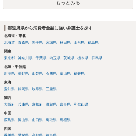
もっとみる
せない事情もあるかもしれないのでおひとりで行ってもらうほうがい
いかもしれません。 配偶者の債務がある状態で配偶者が亡くなると債
務を相談者様が相続するという状態になる（相続放棄などの亡くなっ
てからの方法もありますが）ため、相談者様にも関係することだとし
都道府県から消費者金融に強い弁護士を探す
て相談にいくようにお話してみてはどうでしょうか。
北海道・東北
北海道
青森県
岩手県
宮城県
秋田県
山形県
福島県
関東
東京都
神奈川県
千葉県
埼玉県
茨城県
栃木県
群馬県
北陸・甲信越
新潟県
長野県
山梨県
石川県
富山県
福井県
東海
愛知県
静岡県
岐阜県
三重県
関西
大阪府
兵庫県
京都府
滋賀県
奈良県
和歌山県
中国
広島県
岡山県
山口県
鳥取県
島根県
四国
香川県
愛媛県
高知県
徳島県