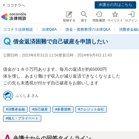
弁護士の方はこちら
ココナラへ
投稿する
探す
閲覧履歴
マイリスト
ログイン
ココナラ法律相談
法律Q&A
借金・債務整理の法律Q&A
消費者金融
借金返済困難で自己破産を申請したい
公開日時：
2023年8月31日 11:56
更新日時：
2024年9月4日 11:43
借金が１８０万円あります。毎月の返済が約65000円

体を壊し、あまり働けず収入が減り返済できなくなりました

この先も未透視が付かず自己破産をお願いします
ふくしま さん
消費者金融
自己破産
多重債務
クレジット会社
個人・プライベート
弁護士からの回答タイムライン