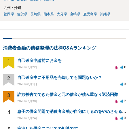
九州・沖縄
福岡県
佐賀県
長崎県
熊本県
大分県
宮崎県
鹿児島県
沖縄県
消費者金融の債務整理の法律Q&Aランキング
1
自己破産申請前にお金を
8
2026年7月22日
2
自己破産中に不用品を売却しても問題ないか？
3
2026年8月1日
3
詐欺被害でできた借金と元の借金が積み重なり返済困難
2
2026年7月30日
4
息子の借金問題で消費者金融が自宅にくるのをやめさせる方法はないですか？
3
2026年7月24日
完済した借金についての相談です