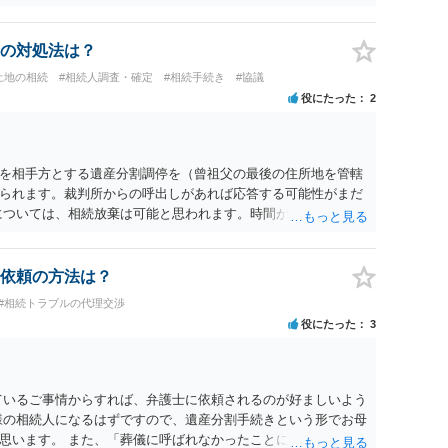
の対処法は？
土地の相続
#相続人調査・確定
#相続手続き
#協議
役にたった
2
を相手方とする遺産分割調停を（曾祖父の最後の住所地を管轄
られます。裁判所からの呼出しがあれば応答する可能性がまだ
については、相続放棄は可能と思われます。時間が思った以上に
があります。その点是非御注意ください。
依頼の方法は？
#相続トラブルの代理交渉
役にたった
3
ているご事情からすれば、弁護士に依頼されるのが好ましいよう
様の相続人になるはずですので、遺産分割手続きという形でお母
思います。 また、「葬儀に呼ばれなかったことについて慰謝料