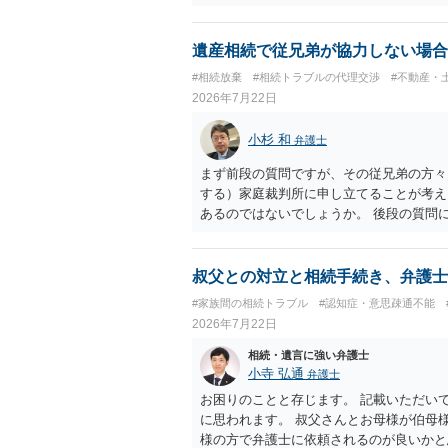
遺産相続で従兄弟が協力しない場合
#相続放棄
#相続トラブルの代理交渉
#不動産・
2026年7月22日
小杉 和
弁護士
まず前段の質問ですが、その従兄弟の方々
する）家庭裁判所に申し立てることが考え
あるのではないでしょうか。 後段の質問
ないので必要書類をてきぱきと揃える必要
叔父との対立と相続手続き、弁護士
#家族間の相続トラブル
#認知症・意思疎通不能
2026年7月22日
相続・遺言に強い弁護士
小寺 弘通
弁護士
お困りのことと存じます。 記載いただい
に思われます。 叔父さんとお母様が伯母
様の方で弁護士に依頼されるのが良いかと