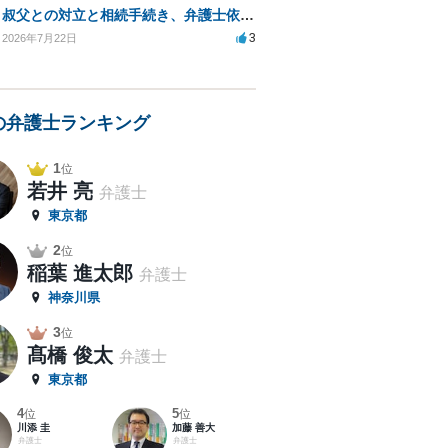
叔父との対立と相続手続き、弁護士依頼の方法は？
3
2026年7月22日
の弁護士ランキング
1
位
若井 亮
弁護士
東京都
2
位
稲葉 進太郎
弁護士
神奈川県
3
位
髙橋 俊太
弁護士
東京都
4
5
位
位
川添 圭
加藤 善大
弁護士
弁護士