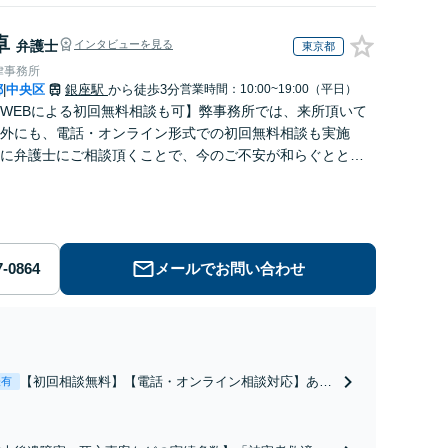
卓
弁護士
インタビューを見る
東京都
律事務所
都
中央区
銀座駅
から徒歩3分
営業時間：10:00~19:00（平日）
|
WEBによる初回無料相談も可】弊事務所では、来所頂いて
外にも、電話・オンライン形式での初回無料相談も実施
に弁護士にご相談頂くことで、今のご不安が和らぐととも
解決のために前に進むことができます。
メールでお問い合わせ
【初回相談無料】【電話・オンライン相談対応】あな
表有
たにとって有利な条件で離婚ができるよう、経験豊富
な弁護士が多角的な視点でアドバイス「親権・監護
権・面会交流に実績あり」子の引渡し・認知・親子関