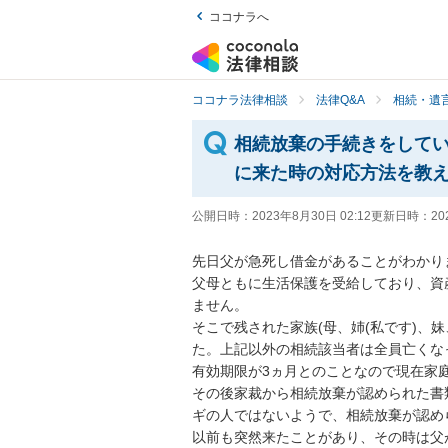
ココナラへ
ココナラ法律相談
法律Q&A
相続・遺言
相続放棄の手続きをして
に来た時の対応方法を教
公開日時：
2023年8月30日 02:12
更新日時：
20
先日父が急死し借金があることがわかりま
父母ともに生活保護を受給しており、資
ません。

そこで残された家族(母、姉(私です)、
た。上記以外の相続該当者は全員亡くなっ
有効期限が3ヵ月とのことなので現在家
その後家裁から相続放棄が認められた書
ギの人ではないようで、相続放棄が認め
以前も突然来たことがあり、その時は父