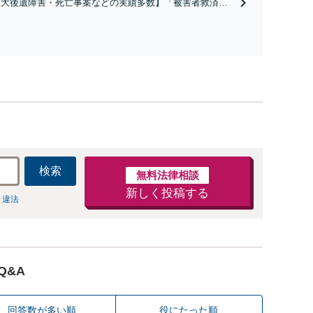
重大後遺障害・死亡事案などの実績多数】「被害者救済を
係不存在確認などもご相談下さい【子連れ相談可】
一に」一日でも早く日常を取り戻せるよう、私が力になり
す【初回相談無料】【電話・オンライン相談対応】「スピ
ド対応・納得できる解決を」「刑事裁判のニーズにも対
」【休日・夜間相談可】
検索
無料法律相談
新しく投稿する
 違法
Q&A
回答数が多い順
役にたった順