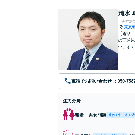
清水 
しみず法
東京
【電話・
の面談以
中。すぐ
に、問題
電話でお問い合わせ
注力分野
離婚・男女問題
事例1件
料金