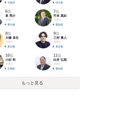
大阪府
埼玉県
6
7
位
位
泉 亮介
竹本 真紀
弁護士
弁護士
東京都
愛知県
8
9
位
位
大橋 卓生
三村 勇人
弁護士
弁護士
東京都
東京都
10
11
位
位
小杉 和
白井 弘昭
弁護士
弁護士
京都府
愛知県
もっと見る