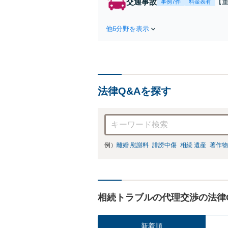
交通事故
【
事例7件
料金表有
第
ま
他6分野を表示
ー
応
法律Q&Aを探す
例）
離婚 慰謝料
誹謗中傷
相続 遺産
著作物
相続トラブルの代理交渉の法律
新着順