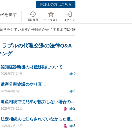
弁護士の方はこちら
&Aを探す
閲覧履歴
マイリスト
ログイン
手続きをしていますが手続きが完了するまでに債権者が自宅に来た時の対応方法を教
トラブルの代理交渉の法律Q&A
キング
認知症診断後の財産移動について
9
2026年7月24日
遺産分割協議のやり直し
2
2026年8月5日
遺産相続で従兄弟が協力しない場合の対処法は？
2
2026年7月22日
法定相続人に知らされていなかった遺言と遺産分割
3
2026年7月18日