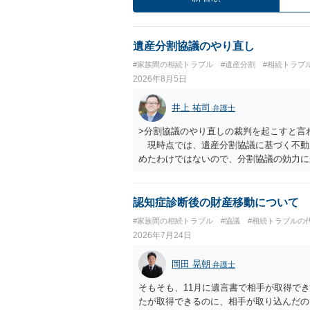
遺産分割協議のやり直し
#家族間の相続トラブル
#遺産分割
#相続トラブ
2026年8月5日
井上 祐司
弁護士
>分割協議のやり直しの裁判を起こすと言
現時点では、遺産分割協議に基づく不動
めたわけではないので、分割協議の効力
・御祖母様の認知能力に関する医師の意見
りますが、 ・伯母様自身が分割協議に加
益が誰にあったかの立証が困難であること
認知症診断後の財産移動について
それほど高くない（立証のハードルは非常
#家族間の相続トラブル
#協議
#相続トラブルの
2026年7月24日
岡田 晃朝
弁護士
そもそも、11月に遺言書で相手が取得で
たが取得できるのに、相手が取り込んだの