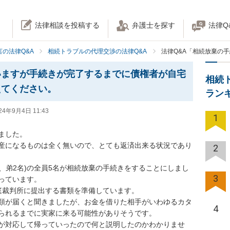
法律相談を投稿する
弁護士を探す
法律Q
の法律Q&A
相続トラブルの代理交渉の法律Q&A
法律Q&A「相続放棄の
いますが手続きが完了するまでに債権者が自宅
相続
えてください。
ラン
24年9月4日 11:43
1
した。

産になるものは全く無いので、とても返済出来る状況であり
2
妹、弟2名)の全員5名が相続放棄の手続きをすることにしまし
3
ています。

庭裁判所に提出する書類を準備しています。

類が届くと聞きましたが、お金を借りた相手がいわゆるカタ
4
られるまでに実家に来る可能性がありそうです。

が対応して帰っていったので何と説明したのかわかりませ