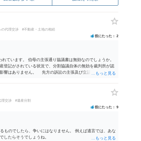
ルの代理交渉
#不動産・土地の相続
役にたった
2
われています。 伯母の主張通り協議書は無効なのでしょうか。
産登記がされている状況で、分割協議自体の無効を裁判所が認
に影響はありません。 先方の訴訟の主張及び立証次第ですが、
書、筆跡鑑定 が提出されればその効力が否定される可能性はあ
わっていること ・御祖母様の意に反する遺産分割協議を行う実
 からすると、実際に遺産分割協議の効力が否定される可能性は
に高い）ということが言えると思います。
代理交渉
#遺産分割
役にたった
9
きるものでしたら、争いにはなりません。 例えば遺言では、あな
でしたらそうでしょうね。