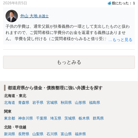
2026年8月5日
役にたった
1
ことだと思われます。 また、返せるお金が無いのであれば、返せない
のは致し方ありません。真摯に分割して支払うことを相手に告げてい
外山 大地
弁護士
くのみでしょう。 以上、ご参考まで。
子供の学費は、通常父親が扶養義務の一環として支出したものと扱わ
れますので、ご質問者様に学費分のお金を返還する義務はありませ
ん。 学費を貸し付ける（ご質問者様からみると借り受ける）といった
合意がない限りは、法的に返す義務があると主張するのは難しいでし
ょう。
もっとみる
都道府県から借金・債務整理に強い弁護士を探す
北海道・東北
北海道
青森県
岩手県
宮城県
秋田県
山形県
福島県
関東
東京都
神奈川県
千葉県
埼玉県
茨城県
栃木県
群馬県
北陸・甲信越
新潟県
長野県
山梨県
石川県
富山県
福井県