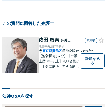
この質問に回答した弁護士
依田 敏泰
弁護士
東京都
池袋中央法律事務所
東京都
豊島区
池袋駅
から徒歩2分
|
【池袋駅徒歩7分】【弁護
詳細を見
士歴30年以上】依頼者様が
る
「十分に納得」できる解決
を目指します【不動産・住
まい】登記関連の案件、建
物明渡案件などに対応【離
婚・男女問題】離婚に伴い
派生して生ずる各種の問題
法律Q&Aを探す
（慰謝料、養育費、面会交
流等）に対応