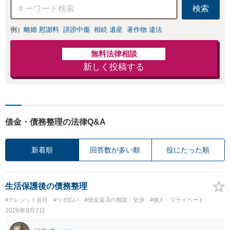
検索
例）
離婚 慰謝料
誹謗中傷
相続 遺産
著作物 違法
無料法律相談
新しく投稿する
借金・債務整理の法律Q&A
新着順
回答数が多い順
役にたった順
生活保護後の債務整理
#クレジット会社
#リボ払い
#借金返済の相談・交渉
#個人・プライベート
2026年8月7日