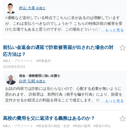
村山 大基
弁護士
>通帳など送付している時点でこちらに非があるのは理解しています
が、これは支払うべきなのでしょうか？ こちらの特殊詐欺の被害を受
けた立場でもあると思うのですが、この場合どういった対処が必要で
しょうか？ →依頼するかどうかは別にして、弁護士に相談に行った方
がいいとは思います。 そもそも、特殊詐欺関係なく旦那さんの行為
は法に触れる可能性もあります。 ＞100万を支払わず穏便に和解する
前払い金返金の遅延で詐欺被害届が出された場合の対
ことは可能でしょうか？ →一般的には難しいです。相談者さんも１０
応方法は？
０万円の被害を受けたとして、１円も払わないで和解したいと言われ
#個人・プライベート
#刑事裁判
たら、 できるだけ重い刑罰を与えて欲しい、と思われるのではない
2026年8月5日
でしょうか。 ＞弁護士さんに入ってもらうことで支払額が下がること
はありますか？ そこはあり得ます、ただ、弁護士費用かけるならその
借金・債務整理に強い弁護士
分賠償に回すことも考えられるので、 兼ね合いは考えてみましょう。
白井 弘昭
弁護士
お話の内容では詐欺には当たらないので、心配する必要が無いように
思われます。 詐欺罪は、欺罔行為（相手を騙す行為）により、財産を
交付させるか経済上の利益を得ることで成立します。 相談者さんは、
お金が返金できないというだけで、何ら相手を騙していません。 です
ので、詐欺罪の実行行為性が無く罪に問うことはできません。 おそら
く、相手が真実を話せば警察も取り合わないと思いますが、虚偽の内
高校の費用を父に返済する義務はあるのか？
容を述べた場合は、捜査はあるかもしれません。 ただし、捜査におい
#個人・プライベート
#借金返済の相談・交渉
#時効の援用
#督促の停止
て、真実を説明すれば、「ちゃんと返しなさいよ」程度の注意で済む