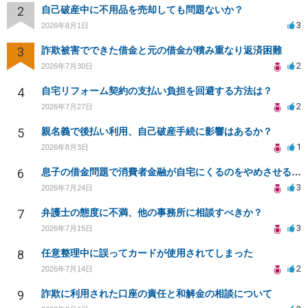
2
自己破産中に不用品を売却しても問題ないか？
3
2026年8月1日
3
詐欺被害でできた借金と元の借金が積み重なり返済困難
2
2026年7月30日
4
自宅リフォーム契約の支払い負担を回避する方法は？
2
2026年7月27日
5
親名義で後払い利用、自己破産手続に影響はあるか？
1
2026年8月3日
6
息子の借金問題で消費者金融が自宅にくるのをやめさせる方法はないですか？
3
2026年7月24日
7
弁護士の態度に不満、他の事務所に相談すべきか？
3
2026年7月15日
8
任意整理中に誤ってカードが使用されてしまった
2
2026年7月14日
9
詐欺に利用された口座の責任と和解金の相談について