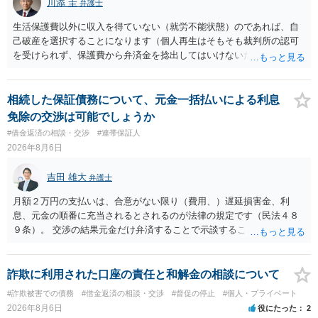
川添 圭
弁護士
生活保護費以外に収入を得ていない（就労不能状態）のであれば、自
己破産を選択することになります（個人再生はそもそも裁判所の認可
を受けられず、保護費から弁済金を捻出してはいけないため任意整理
という選択肢もありません）。法テラスの法律扶助を利用すれば弁護
士費用は法テラスが負担し、裁判所の予納金等も法テラスが援助して
くれるため、弁護士へ自己破産を任せれば解決します。
相続した保証債務について、元金一括払いによる利息
免除の交渉は可能でしょうか
#借金返済の相談・交渉
#連帯保証人
2026年8月6日
吉田 雄大
弁護士
月額２万円の支払いは、合意がない限り（費用、）遅延損害金、利
息、元金の順番に充当されるとされるのが法律の規定です（民法４８
９条）。 交渉の結果元金だけ弁済することで示談することは、弁護士
が関わる債務整理ではしばしばあることです。公的機関は減額に応じ
ることには消極的なことが多いものの、お近くの弁護士にご依頼しチ
ャレンジなさる意義は十分にあると思います。
詐欺に利用された口座の責任と和解金の相談について
#詐欺被害での債務
#借金返済の相談・交渉
#督促の停止
#個人・プライベート
2026年8月6日
役にたった
2