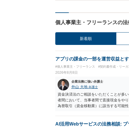
個人事業主・フリーランスの法
新着順
アプリの課金の一部を運営収益とす
#個人事業主・フリーランス
#契約書作成・リーガ
2026年8月8日
企業法務に強い弁護士
外山 大地
弁護士
資金決済法のご相談をいただくことが多い
者間において、当事者間で直接現金をやり
為替取引（資金移動業）に該当する可能性
も、いわゆる収納代行として、資金移動業
に「利用者から資金を受け取り、寄付団体
アプリの仕組みが利用者と寄付団体をつな
AI活用Webサービスの法務相談:
用者からの支払がどのような性質のものな