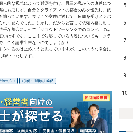
個人的な私観によって難癖を付け、再三の私からの改善につ
5
案にも応じず、自分とクライアントの都合のみを優先し、依
も憤っています。実はこの案件に対して、依頼を受けメンバ
6
られませんでした。しかし、だからと言って依頼内容に対し
勝手な都合によって「クラウドソーシングでのコンペ」のよ
無いはずです。ここまで対応している内容についても「クラ
7
で、全く請求出来ないのでしょうか？

引をするのは止めようと思っていますが、このような場合に
お願いいたします。
8
9
給与未払い
労働・雇用契約違反
10