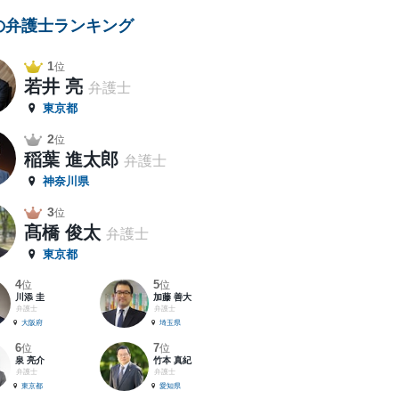
の弁護士ランキング
1
位
若井 亮
弁護士
東京都
2
位
稲葉 進太郎
弁護士
神奈川県
3
位
髙橋 俊太
弁護士
東京都
4
5
位
位
川添 圭
加藤 善大
弁護士
弁護士
大阪府
埼玉県
6
7
位
位
泉 亮介
竹本 真紀
弁護士
弁護士
東京都
愛知県