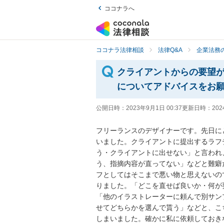
ココナラへ
ココナラ法律相談
法律Q&A
企業法務の
クライアントからの要望
についてアドバイスをお
公開日時：
2023年9月1日 00:37
更新日時：
202
フリーランスのデザイナーです。先日に
いました。クライアントに提出するラフ
う・クライアントに出せない」と言われ
う、指摘内容が直ってない」などと難癖
フとしてはそこまで悪い物と思えないの
りました。「どこを直せば良いか・何が
「他のイラストレーターに頼んで別サン
せてどちらかを選んで貰う」などと、こ
しまいました。確かに私に依頼しておき