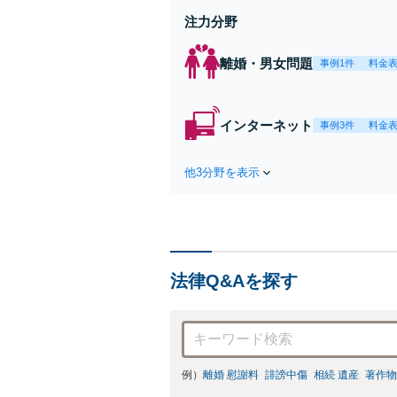
注力分野
離婚・男女問題
事例1件
料金
インターネット
事例3件
料金
他3分野を表示
法律Q&Aを探す
例）
離婚 慰謝料
誹謗中傷
相続 遺産
著作物