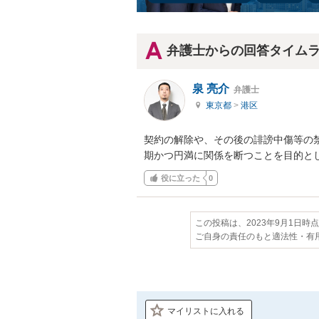
弁護士からの回答タイム
泉 亮介
弁護士
東京都
>
港区
契約の解除や、その後の誹謗中傷等の
期かつ円満に関係を断つことを目的と
役に立った
0
この投稿は、2023年9月1日時
ご自身の責任のもと適法性・有
マイリストに入れる