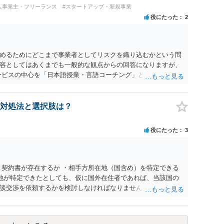
す。商標権については、有料か無料かよりも、商標として使用
人事業主・フリーランス
#スタートアップ・新規事業
標権は原則として日本国内にのみ効力を持ちます。外国で販売す
役にたった
2
る必要があります。 他の作家の例は、許諾を得ている、権利が
に権利行使されていないなど、様々な可能性があります。他人
断できません。
めるためにどこまで事業者としてリスクを織り込むかという問
容としてはあくまでも一般的な観点からの回答になりますが、
ービスの中心を「日本語授業・言語コーチング」と明確に位置付
アクティビティは、旅行商品ではなく授業に付随した無償の交
泊・交通・レンタカー等の契約主体および支払は常にクライアン
師は予約手続や支払の代理・媒介・取次・窓口を担わないこ
対処法と選択肢は？
は旅行業者ではなく運送・宿泊等のサービス提供者とは独立した
ィビティ参加は自己の判断と責任によること、③講師の故意・
役にたった
3
責任を限定することを明示すること。 この辺りは意識して書類
。 公開の場で個別具体的な内容に従って回答するのにも限界が
士の相談されることをお勧めします。
・契約書が存在するか ・相手方所在地（国含め）を特定できる
在地が特定できたとしても、仮に国外在住者であれば、当該国の
談交渉を依頼するかを検討しなければなりませんが、海外弁護
チャージが高く、費用倒れになる可能性も高いです。 公開の場
ので、詳細は別途お問合せいただいた方がよいかと存じます。