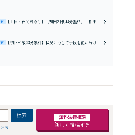
【土日・夜間対応可】【初回相談30分無料】「相手方
表有
から書面を提示されたら、サインする前にご相談を」
経験豊富な弁護士が全力で交渉にあたります！相手方
と直接話す精神的負担を軽減「弁護士の交渉で慰謝料
【初回相談30分無料】状況に応じて手段を使い分け、
表有
金額アップ／減額交渉も対応可」【完全個室対応】
適切な方法で投稿の削除・発信者情報開示請求をおこ
ないます「企業やお店の風評被害対策／売り上げ低下
防止のために尽力」加害者側の対応可：開示請求の意
見照会が来たときの対処法、被害者との示談交渉
検索
無料法律相談
新しく投稿する
 違法