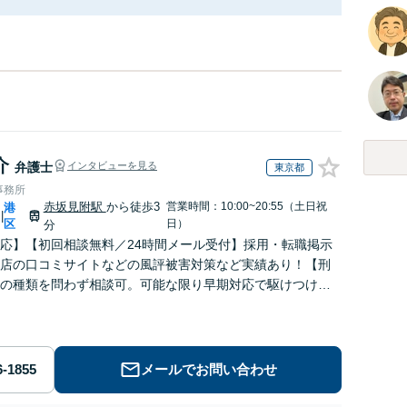
介
弁護士
インタビューを見る
東京都
事務所
赤坂見附駅
から徒歩3
営業時間：10:00~20:55（土日祝
港
|
区
日）
分
応】【初回相談無料／24時間メール受付】採用・転職掲示
店の口コミサイトなどの風評被害対策など実績あり！【刑
の種類を問わず相談可。可能な限り早期対応で駆けつけサ
労働】不当解雇・残業代請求はおまかせください
メールでお問い合わせ