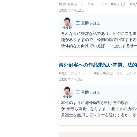
プレゼントでも、著作権侵害は成立し得ま
#契約書作成・リーガルチェック
#学校法人
#個
しているかが重要です。 また、日本の商
2026年7月12日
る場合は、販売国の商標・意匠等を確認す
消滅している、侵害に当たらない、又は単
王 宣麟
弁護士
が販売していることだけでは、適法とは判
それなりに複雑な話であり、ビジネスを進
題がありますので、公開の場で回答する内
全体的な方向性でいえば、 ・提供するサ
け、サーフィンや農業体験、工場見学等の
流・学習機会として整理すること。 ・宿
ト本人と事業者の間で完結させ、日本語講
海外顧客への作品未払い問題、法的
と。 ・利用規約・免責条項では、①講師
#個人・プライベート
#個人事業主・フリーランス
立場であること、②参加者の移動・アクテ
2026年7月7日
重大な過失を除く範囲で事故等についての
等を作成された方がよろしいかと思います
王 宣麟
弁護士
ありますので、資料などを持参の上、弁護
本件のように海外顧客が相手方の場合、 
か が最も重要になります。 相手方の所
弁護士を起用してレターを送付するか、示
士は一般的に、日本の弁護士よりもタイム
で詳細なご相談を聞くには限界があります