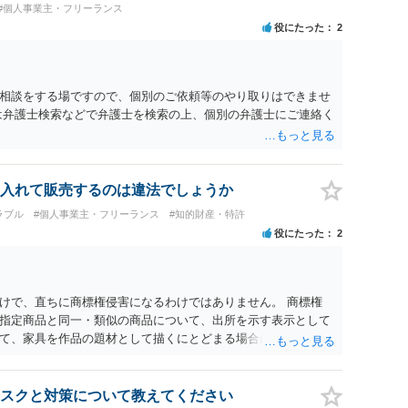
#個人事業主・フリーランス
組を踏まえて検討する必要があります。 そのため、現在検討さ
役にたった
2
当する可能性があるか、また、該当する場合にどのようなサー
形（収納代行など）で運用できるかについては、具体的なサー
士へご相談いただくことをお勧めいたします。
相談をする場ですので、個別のご依頼等のやり取りはできませ
は弁護士検索などで弁護士を検索の上、個別の弁護士にご連絡く
入れて販売するのは違法でしょうか
ラブル
#個人事業主・フリーランス
#知的財産・特許
役にたった
2
けで、直ちに商標権侵害になるわけではありません。 商標権
指定商品と同一・類似の商品について、出所を示す表示として
て、家具を作品の題材として描くにとどまる場合は、通常、商
 ただし、家具名や特徴的な形状を商品名・広告に大きく表示
る販売方法であれば、商標権や不正競争防止法上の問題が生じ
れる場合は、著作権も別途問題となります。 無料のSNS投稿や
スクと対策について教えてください