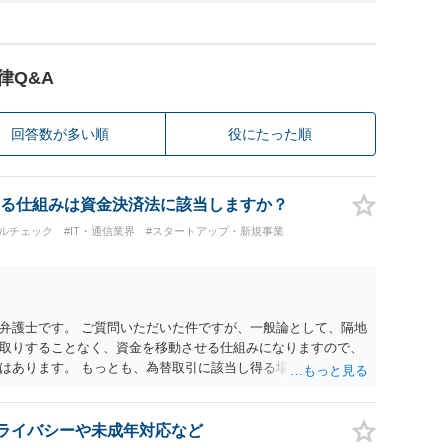
律Q&A
回答数が多い順
役にたった順
る仕組みは資金決済法に該当しますか？
ルチェック
#IT・通信業界
#スタートアップ・新規事業
弁護士です。 ご質問いただいた件ですが、一般論として、隔地
取りすることなく、資金を移動させる仕組みになりますので、
はあります。 もっとも、為替取引に該当し得る場合であって
の規制の対象外となる余地があります。 この点については、単
に送金する」という資金の流れだけで判断することはできず、
ぐプラットフォームとしてどのように位置付けられるのか、利
 プライバシーや未成年対応など
のか、寄付の意思決定や寄付のタイミングがどのように設定さ