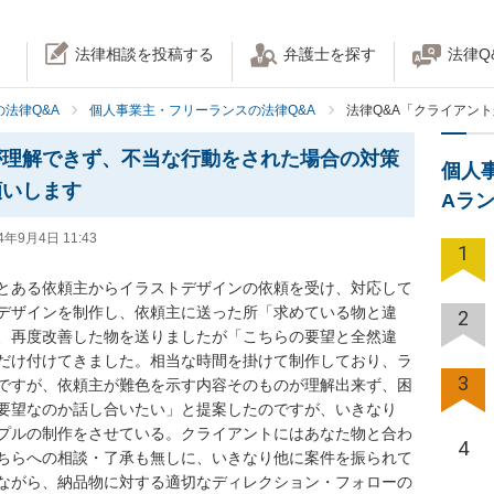
法律相談を投稿する
弁護士を探す
法律Q
法律Q&A
個人事業主・フリーランスの法律Q&A
法律Q&A「クライアン
が理解できず、不当な行動をされた場合の対策
個人
願いします
Aラ
4年9月4日 11:43
1
とある依頼主からイラストデザインの依頼を受け、対応して
デザインを制作し、依頼主に送った所「求めている物と違
2
、再度改善した物を送りましたが「こちらの要望と全然違
だけ付けてきました。相当な時間を掛けて制作しており、ラ
3
ですが、依頼主が難色を示す内容そのものが理解出来ず、困
要望なのか話し合いたい」と提案したのですが、いきなり
プルの制作をさせている。クライアントにはあなた物と合わ
4
ちらへの相談・了承も無しに、いきなり他に案件を振られて
ながら、納品物に対する適切なディレクション・フォローの