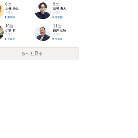
8
9
位
位
大橋 卓生
三村 勇人
弁護士
弁護士
東京都
東京都
10
11
位
位
小杉 和
白井 弘昭
弁護士
弁護士
京都府
愛知県
もっと見る