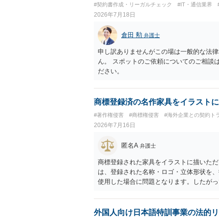
#契約書作成・リーガルチェック
#IT・通信業界
れているのかなど、具体的なサービスの座
2026年7月18日
れているアプリについて、資金移動業に該
ビス設計にすれば資金移動業に該当しない
倉田 勲
弁護士
ビスの仕組みを確認した上で、個別に弁護
申し訳ありませんがこの場は一般的な法律
ん。 スポットのご依頼についてのご相談
ださい。
商標登録済の名作家具をイラストに
#著作権侵害
#商標権侵害
#海外企業との契約ト
2026年7月16日
匿名A
弁護士
商標登録された家具をイラストに描いただ
は、登録された名称・ロゴ・立体形状を、
使用した場合に問題となります。したがっ
標権侵害にはなりにくいと考えられます。
し、公式商品やライセンス商品と誤認させ
得ます。家具のデザインに著作権が認めら
外国人向け日本語特訓事業の法的リ