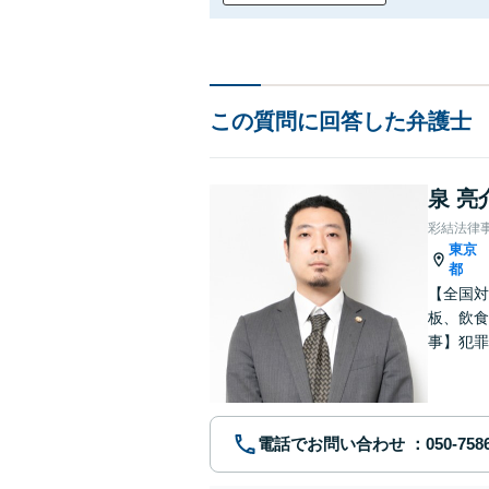
この質問に回答した弁護士
泉 亮
彩結法律
東京
都
【全国対
板、飲食
事】犯罪
ポート【
電話でお問い合わせ