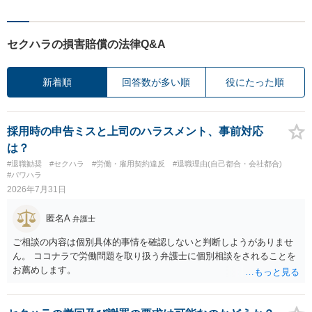
セクハラの損害賠償の法律Q&A
新着順
回答数が多い順
役にたった順
採用時の申告ミスと上司のハラスメント、事前対応
は？
#退職勧奨
#セクハラ
#労働・雇用契約違反
#退職理由(自己都合・会社都合)
#パワハラ
2026年7月31日
匿名A
弁護士
ご相談の内容は個別具体的事情を確認しないと判断しようがありませ
ん。 ココナラで労働問題を取り扱う弁護士に個別相談をされることを
お薦めします。