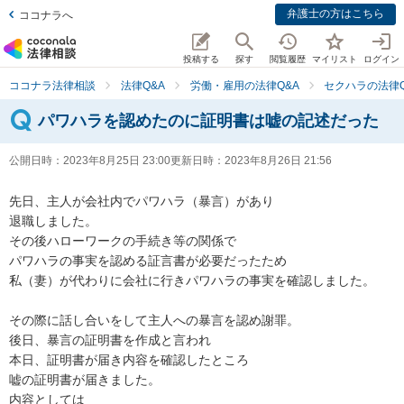
弁護士の方はこちら
ココナラへ
投稿する
探す
閲覧履歴
マイリスト
ログイン
ココナラ法律相談
法律Q&A
労働・雇用の法律Q&A
セクハラの法律Q
パワハラを認めたのに証明書は嘘の記述だった
公開日時：
2023年8月25日 23:00
更新日時：
2023年8月26日 21:56
先日、主人が会社内でパワハラ（暴言）があり

退職しました。

その後ハローワークの手続き等の関係で

パワハラの事実を認める証言書が必要だったため

私（妻）が代わりに会社に行きパワハラの事実を確認しました。

その際に話し合いをして主人への暴言を認め謝罪。

後日、暴言の証明書を作成と言われ

本日、証明書が届き内容を確認したところ

嘘の証明書が届きました。

内容としては
