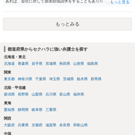
あれば、会社に対して損害賠償請求をすることもあり得ます。
雇無効を争うなどの対応が考えられます。 回答としては以上になりま
すが、まずは、資料一式をご持参いただき最寄りの法律事務所にご相
談するか、労働基準監督署に相談する等の対応をしていただくことが
望ましいと考えます。
もっとみる
都道府県からセクハラに強い弁護士を探す
北海道・東北
北海道
青森県
岩手県
宮城県
秋田県
山形県
福島県
関東
東京都
神奈川県
千葉県
埼玉県
茨城県
栃木県
群馬県
北陸・甲信越
新潟県
長野県
山梨県
石川県
富山県
福井県
東海
愛知県
静岡県
岐阜県
三重県
関西
大阪府
兵庫県
京都府
滋賀県
奈良県
和歌山県
中国