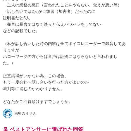
・主人の業務の悪口（言われたことをやらない、覚えが悪い等）

・話し合いでは2人が目撃者（加害者）だったのに

証明書だと5人

・発言は暴言ではなく淡々と伝えパワハラをしてない

などの記載でした。

（私が話し合いした時の内容は全てボイスレコーダーで録音してあ
りますが

ハローワークの方からは音声は証拠にはならないと言われまし
た。）

正直納得がいかない為、この場合、

もう一度会社へ話し合いを行った方がよいのか

裁判等に進むのかわかりません。

どなたかご回答頂けますでしょうか。
煮卵のり さん
ベストアンサーに選ばれた回答