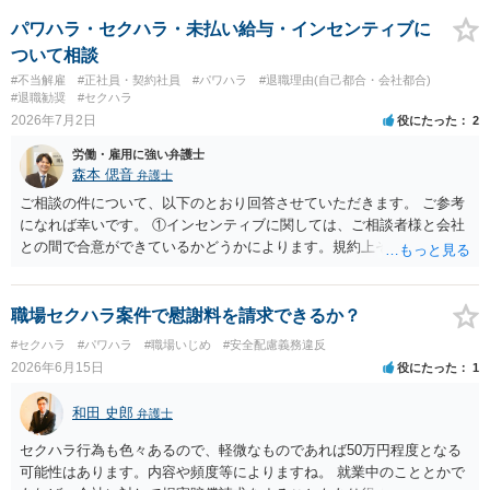
請求は可能ですが、相手が任意に払うかどうかは分かりません。 ２
民事訴訟に証拠の制限はありませんが、秘密録音はプライバシー保護
パワハラ・セクハラ・未払い給与・インセンティブに
の観点から、裁判の証拠にする場合には注意が必要です(証拠排除され
ついて相談
る場合があります。)。 ３ 会社がどういう証拠に基づいて、誰が判断
#不当解雇
#正社員・契約社員
#パワハラ
#退職理由(自己都合・会社都合)
したかわかりませんが、会社がセクハラ認定しなかったからといっ
#退職勧奨
#セクハラ
て、裁判所も認定しないとは限りません。具体的な証拠とそれで認定
2026年7月2日
役にたった
2
できる事実次第です。 ４ SNS等で誹謗中傷したり、噂話を流したり
労働・雇用に強い弁護士
しないようにして下さい。そういう報復的なことをしなければ名誉毀
森本 偲音
弁護士
損にはなりません。反訴は貴女が加害行為をしなければ、通常は起こ
されません。 ５ 裁判をして、和解すれば和解金が入ります。 勝訴
ご相談の件について、以下のとおり回答させていただきます。 ご参考
判決を得て確定すれば、判決認容額を払ってもらいます。任意に支払
になれば幸いです。 ①インセンティブに関しては、ご相談者様と会社
わない場合には、給与や預貯金、不動産などの財産を差押えます。
との間で合意ができているかどうかによります。規約上そのような合
敗訴した場合、何も得られません。 ６ 弁護士費用は請求額や事件の
意が確認できれば請求できる可能性はあると考えます。 なお、合意
難易度によって変わります。また、現在は弁護士報酬は自由化されて
は口頭でも成立しますが、裁判等で争点となった場合には録音等の証
いますので、依頼する弁護士によっても費用は変わってきます。
拠がない限り立証が困難となり、請求が認められない可能性がござい
職場セクハラ案件で慰謝料を請求できるか？
ます。 ②未払給与に関しては労務を提供しているのにもかかわらず支
#セクハラ
#パワハラ
#職場いじめ
#安全配慮義務違反
払われていない場合は、契約違反となりますので請求可能かと存じま
2026年6月15日
役にたった
1
す。 ③休日・時間外労働については、休日・時間外労働があったこと
を示す証拠があるかまずは確認する必要があるかと存じます。 ④パワ
和田 史郎
弁護士
ハラ・セクハラに関しては、具体的な言動の内容によって判断が分か
れますので、録音データやLINEでのやり取り等を確認する必要がある
セクハラ行為も色々あるので、軽微なものであれば50万円程度となる
かと存じます。 ⑤退職勧奨については退職する意思がないのであれば
可能性はあります。内容や頻度等によりますね。 就業中のこととかで
きっぱりと断ればよく、解雇については不当な解雇である場合には解