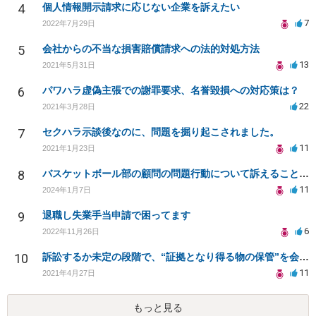
4
個人情報開示請求に応じない企業を訴えたい
7
2022年7月29日
5
会社からの不当な損害賠償請求への法的対処方法
13
2021年5月31日
6
パワハラ虚偽主張での謝罪要求、名誉毀損への対応策は？
22
2021年3月28日
7
セクハラ示談後なのに、問題を掘り起こされました。
11
2021年1月23日
8
バスケットボール部の顧問の問題行動について訴えることは可能でしょうか？
11
2024年1月7日
9
退職し失業手当申請で困ってます
6
2022年11月26日
10
訴訟するか未定の段階で、“証拠となり得る物の保管”を会社に応じてもらえる方法は在りますか?
11
2021年4月27日
もっと見る