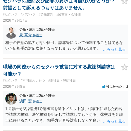
セクハラの撤回及び謝罪の要求は可能なのかどうか？
前提として訴えるつもりはありません。
#セクハラ
#パワハラ
#労働審判
#経営者・会社側
2026年7月17日
労働・雇用に強い弁護士
泉 亮介
弁護士
相手の任意の協力がない限り、謝罪等について強制することはできな
いため相手の対応次第となってしまうかと思われます。
職場の同僚からのセクハラ被害に対する慰謝料請求は
可能か？
#セクハラ
#不同意わいせつ
#正社員・契約社員
2026年7月8日
役にたった
2
労働・雇用に強い弁護士
浜田 宏
弁護士
1 弁護士が内容証明で請求書を送るメリットは、①事案に即した内容
で請求の根拠、法的根拠を明示して請求してもらえる、②交渉を弁護
士に任せることができ、相手方と直接対応しなくて良い、というとこ
ろでしょうか。 デメリットは、費用がかかる点でしょう。 また、