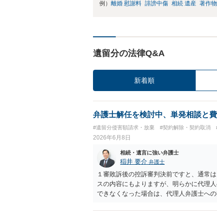
例）
離婚 慰謝料
誹謗中傷
相続 遺産
著作物
遺留分の法律Q&A
新着順
弁護士解任を検討中、単発相談と費
#遺留分侵害額請求・放棄
#契約解除・契約取消
2026年6月8日
相続・遺言に強い弁護士
稲井 要介
弁護士
１審敗訴後の控訴審判決前ですと、通常は
スの内容にもよりますが、明らかに代理人
できなくなった場合は、代理人弁護士への
にもよりますが、このタイミングで中途解
るところです。弁護士に個別に相談した方