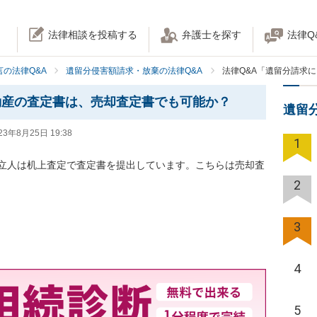
法律相談を投稿する
弁護士を探す
法律Q
の法律Q&A
遺留分侵害額請求・放棄の法律Q&A
法律Q&A「遺留分請求
動産の査定書は、売却査定書でも可能か？
遺留
23年8月25日 19:38
1
立人は机上査定で査定書を提出しています。こちらは売却査
2
3
4
5