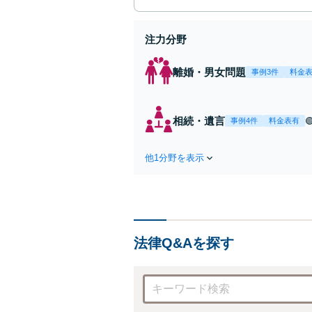
注力分野
離婚・男女問題
事例3件
料金
相続・遺言
事例4件
料金表有
他1分野を表示
法律Q&Aを探す