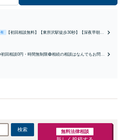
【初回相談無料】【東所沢駅徒歩30秒】【深夜早朝対
表有
応】【土日祝対応】中高年離婚／財産分与／不貞慰謝
料請求／養育費増額・減額請求などはお任せくださ
い。双方納得した後腐れがない解決に向けて、全力を
🟢初回相談0円・時間無制限🟢相続の相談はなんでもお問合
尽くします。
せください！遺産分割／遺言書作成／遺留分侵害額請求／
相続人調査など。相続手続きから親や兄弟、親戚とのトラ
ブルなど幅広く対応。他士業とも連携可能です【出張相談
可】【東所沢駅30秒】
検索
無料法律相談
新しく投稿する