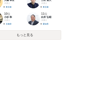
大橋 卓生
三村 勇人
弁護士
弁護士
東京都
東京都
10
11
位
位
小杉 和
白井 弘昭
弁護士
弁護士
京都府
愛知県
もっと見る