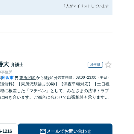
1人が
マイリストしています
善大
弁護士
埼玉県
律事務所
県
所沢市
東所沢駅
から徒歩1分
営業時間：08:00~23:00（平日）
|
談無料】【東所沢駅徒歩30秒】【深夜早朝対応】【土日祝
域に根差した「マチベン」として、みなさまの法律トラブ
に向き合います。ご都合に合わせて出張相談も承ります。
ブルな料金体系をご提供しています。
メールでお問い合わせ