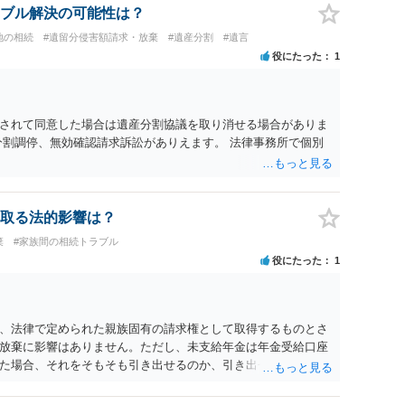
ブル解決の可能性は？
地の相続
#遺留分侵害額請求・放棄
#遺産分割
#遺言
役にたった
1
されて同意した場合は遺産分割協議を取り消せる場合がありま
分割調停、無効確認請求訴訟がありえます。 法律事務所で個別
取る法的影響は？
棄
#家族間の相続トラブル
役にたった
1
、法律で定められた親族固有の請求権として取得するものとさ
放棄に影響はありません。ただし、未支給年金は年金受給口座
た場合、それをそもそも引き出せるのか、引き出せたとして法
棄を争われるリスクをどう受け止めるか、といった問題だあり