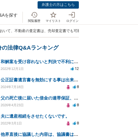
弁護士の方はこちら
&Aを探す
閲覧履歴
マイリスト
ログイン
において、不動産の査定書は、売却査定書でも可能か？」
分の法律Q&Aランキング
和解案を受け容れないと判決で不利になると聞いていますが実際は如何なものでしょうか？
12
2022年12月1日
公正証書遺言書を無効にする事は出来ないか、ご相談したいです。
8
2024年7月18日
父の死亡後に届いた借金の連帯保証、どう対処すべきか
8
2026年4月23日
夫に遺産相続をさせたくないです。
8
2022年3月1日
他界直後に協議した内容は、協議書はないが反映されるのでしょうか？