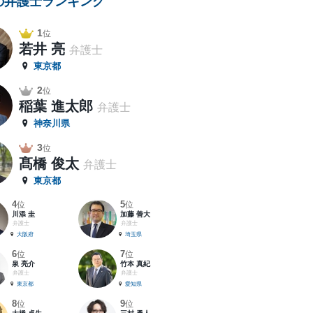
の弁護士ランキング
1
位
若井 亮
弁護士
東京都
2
位
稲葉 進太郎
弁護士
神奈川県
3
位
髙橋 俊太
弁護士
東京都
4
5
位
位
川添 圭
加藤 善大
弁護士
弁護士
大阪府
埼玉県
6
7
位
位
泉 亮介
竹本 真紀
弁護士
弁護士
東京都
愛知県
8
9
位
位