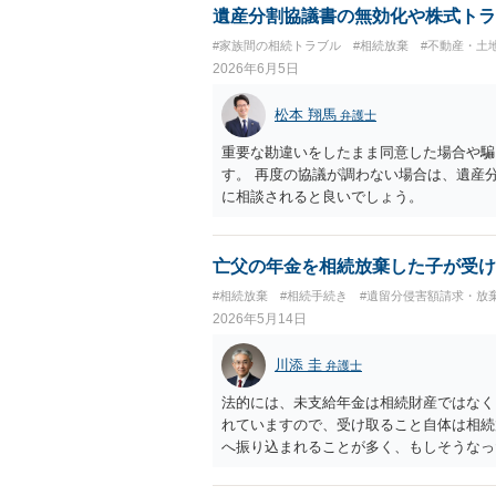
遺産分割協議書の無効化や株式トラ
#家族間の相続トラブル
#相続放棄
#不動産・土
2026年6月5日
松本 翔馬
弁護士
重要な勘違いをしたまま同意した場合や騙
す。 再度の協議が調わない場合は、遺産
に相談されると良いでしょう。
亡父の年金を相続放棄した子が受け
#相続放棄
#相続手続き
#遺留分侵害額請求・放
2026年5月14日
川添 圭
弁護士
法的には、未支給年金は相続財産ではなく
れていますので、受け取ること自体は相続
へ振り込まれることが多く、もしそうなっ
定単純承認と誤解されて債権者から相続放
ます。