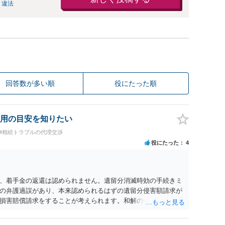
 違法
回答数が多い順
役にたった順
用の目安を知りたい
#相続トラブルの代理交渉
役にたった
4
、着手金の返還は認められません。遺留分消滅時効の手続きミ
の弁護過誤があり、本来認められるはずの遺留分侵害額請求が
損害賠償請求をすることが考えられます。和解の余地があるか
約しても、新たに受任してくれる弁護士がいるかどうか気にな
が良いと思われます。