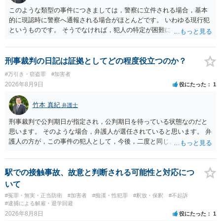
このような類型の事件につきましては，警察に立件される場合，基本
的に現認時に警察へ通報される場合がほとんどです。 いわゆる現行犯
というものです。 そうでなければ，犯人の特定が困難になってしまい
ます。 触ったかもしれないという方について，行為の判断がされる
（事件性）とともに，誰の行為かの判断がされる（犯人性）が必要な
のですが，現認時に警察が臨場できる場合以外は，基本的に犯人性を
刑事裁判の日記は証拠としてどの程度役立つのか？
特定することができません。もちろん，常習性が顕著で，既に前科を
#万引き・窃盗罪
#加害者
有していて警察に把握されていれば別ですが，そのような方は，この
2026年8月9日
役にたった
1
ような場所に質問を掲げてくることはありません。心配・不安になる
ことはよくわかるのですが，心配・不安を感じている方は，警察に把
竹本 真紀
弁護士
握されていることがありませんので，犯人性が特定されることはあり
ません。したがって，自分が犯人であるとされることはないのです。
刑事裁判で公判期日が指定され，公判期日を待っている状態なのだと
ですから，相談者の場合は，大丈夫です。安心してください。それで
思います。 そのような場合，弁護人が選任されていると思います。 弁
は，①～③に答えます。 ①について 腕の動き，女性への向かい方をみ
護人の方が，この事件の犯人として，今後，二度と同じような犯罪を
れば，酔っていて偶然の出来事か，意図的に偶然を装うように触った
することがないようにするために，どのようなことを日記に書くとよ
のかは，わかります。触る瞬間ではなくて，触るまでの状況の方が重
いかアドバイスしてくれると思います。そして，書いた内容は，被告
要です。酔っていてふらついていたのであれば，そのときだけふらつ
人質問などで活用されることになると思います。 裁判のためだけに記
駅での接触事故、故意と判断される可能性と対応につ
いているわけではありません。腕の振り方も，そのときだけ偶然大き
録するわけではないかもしれませんが，「裁判において証拠として利
いて
くなるわけではありません。ですから，本件では，意図的だと疑われ
用できる可能性があれば」と考えているのであれば，本件について証
#冤罪・無実・正当防衛
#加害者
#痴漢・性犯罪
#釈放・保釈
#不起訴
ることはないと思います。その雰囲気は，当たってしまった女性にも
拠も見て内容を把握している，弁護人の方と相談して書く内容を打ち
#逮捕による解雇・退学回避
伝わっていたのでしょう。ですから大丈夫です。なお，故意は，主観
合わせて進めるのが，裁判の観点では一番効果的だと思います。 適応
2026年8月8日
役にたった
1
面の話なので，防犯カメラの映像で決められることはありません。本
障害で窃盗罪ということであれば，責任能力に影響する話ではなく情