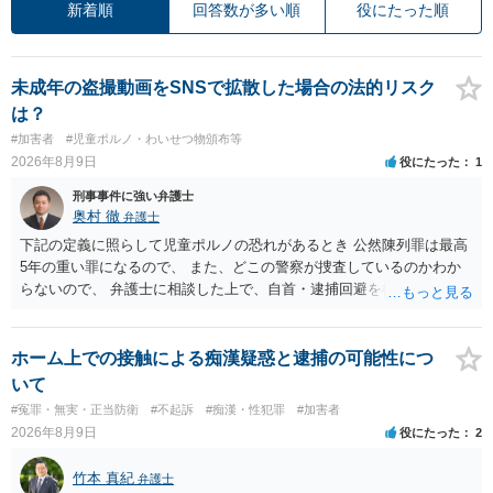
新着順
回答数が多い順
役にたった順
未成年の盗撮動画をSNSで拡散した場合の法的リスク
は？
#加害者
#児童ポルノ・わいせつ物頒布等
2026年8月9日
役にたった
1
刑事事件に強い弁護士
奥村 徹
弁護士
下記の定義に照らして児童ポルノの恐れがあるとき 公然陳列罪は最高
5年の重い罪になるので、 また、どこの警察が捜査しているのかわか
らないので、 弁護士に相談した上で、自首・逮捕回避を検討して下さ
い 三 衣服の全部又は一部を着けない児童の姿態であって、殊更に児
童の性的な部位（性器等若しくはその周辺部、臀でん部又は胸部をい
う。）が露出され又は強調されているものであり、かつ、性欲を興奮
ホーム上での接触による痴漢疑惑と逮捕の可能性につ
させ又は刺激するもの
いて
#冤罪・無実・正当防衛
#不起訴
#痴漢・性犯罪
#加害者
2026年8月9日
役にたった
2
竹本 真紀
弁護士