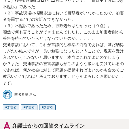
（１）検察の判断はH27年12月に下りていて、「嫌疑不十分につき
不起訴」であった。

（２）事故現場の横断歩道において目撃者がいなかったので、加害
者を罰するだけの立証ができなかった。

（３）不起訴であったため、行政処分はなかった（０点）。

唖然で何も言うことができませんでしたし、このまま加害者側から
報告を待っていたらどうなっていたのか。。。。。

交通事故において、これが常識的な検察の判断であれば、甚だ納得
しがたい結末ですが、良い勉強になったということで、現実を受け
入れていくしかないと思いますが、本当にこれでよいのでしょう
か？また、交通事故の被害者誰もがこのような扱いを受けているの
であれば、何か社会に対して問題を提起すればよいのかも含めてご
教示いただければと考えております。どうぞよろしくお願いいたし
ます。
匿名希望 さん
加害者
被害者
加害者
弁護士からの回答タイムライン