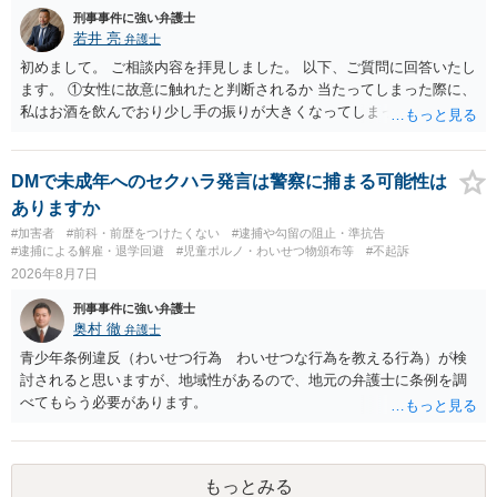
人の話（故意を否認する話）が実際の状況と矛盾しないかだけの話で
刑事事件に強い弁護士
状に関しての話になると思いますので，弁護人の方と相談してみまし
す。 ②について 犯人性が特定できませんから，逮捕や呼出の可能性は
若井 亮
弁護士
ょう。
ないと思います。 ③について ②がないので，③はそもそもないことが
初めまして。 ご相談内容を拝見しました。 以下、ご質問に回答いたし
前提なので，期間も考えなくて大丈夫です。 というわけで，本件は大
ます。 ①女性に故意に触れたと判断されるか 当たってしまった際に、
丈夫ですから，今後，同じような不安に襲われることがないように気
私はお酒を飲んでおり少し手の振りが大きくなってしまっていたこと
をつけてくださいね。それが一番大事です。
も事実です。それが仮に、私が気がついていない防犯カメラに写って
いた場合、故意だと判定されやすいのでしょうか？ お伺いする限り、
故意があると判断されることは無いかと思います。 ②逮捕、呼び出し
DMで未成年へのセクハラ発言は警察に捕まる可能性は
の可能性 この行為により、痴漢やその他の犯罪を犯したとして、逮
ありますか
捕、呼び出しされる可能性はどれほどでしょうか？ 誤って当たってし
#加害者
#前科・前歴をつけたくない
#逮捕や勾留の阻止・準抗告
まっただけであり、さらにその場で女性等のアクションが無かったこ
#逮捕による解雇・退学回避
#児童ポルノ・わいせつ物頒布等
#不起訴
とからすると、この後に呼び出される可能性は極めて低いと思いま
2026年8月7日
す。 ③逮捕呼び出しまでの期間 大体どれほどの期間逮捕呼び出しの可
刑事事件に強い弁護士
能性があると考えれば良いのでしょうか？ 逮捕や呼び出しの可能性は
奥村 徹
弁護士
極めて低いと思います。 連絡が来ることはないでしょう。
青少年条例違反（わいせつ行為 わいせつな行為を教える行為）が検
討されると思いますが、地域性があるので、地元の弁護士に条例を調
べてもらう必要があります。
もっとみる