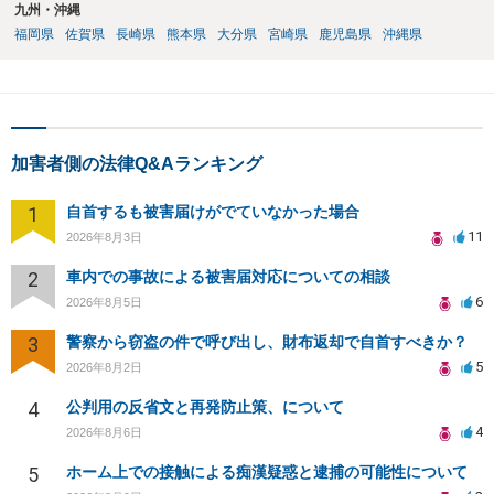
九州・沖縄
福岡県
佐賀県
長崎県
熊本県
大分県
宮崎県
鹿児島県
沖縄県
加害者側の法律Q&Aランキング
1
自首するも被害届けがでていなかった場合
11
2026年8月3日
2
車内での事故による被害届対応についての相談
6
2026年8月5日
3
警察から窃盗の件で呼び出し、財布返却で自首すべきか？
5
2026年8月2日
4
公判用の反省文と再発防止策、について
4
2026年8月6日
5
ホーム上での接触による痴漢疑惑と逮捕の可能性について