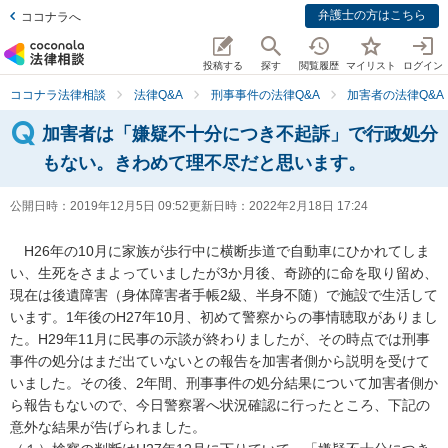
弁護士の方はこちら
ココナラへ
投稿する
探す
閲覧履歴
マイリスト
ログイン
ココナラ法律相談
法律Q&A
刑事事件の法律Q&A
加害者の法律Q&A
加害者は「嫌疑不十分につき不起訴」で行政処分
もない。きわめて理不尽だと思います。
公開日時：
2019年12月5日 09:52
更新日時：
2022年2月18日 17:24
　H26年の10月に家族が歩行中に横断歩道で自動車にひかれてしま
い、生死をさまよっていましたが3か月後、奇跡的に命を取り留め、
現在は後遺障害（身体障害者手帳2級、半身不随）で施設で生活して
います。1年後のH27年10月、初めて警察からの事情聴取がありまし
た。H29年11月に民事の示談が終わりましたが、その時点では刑事
事件の処分はまだ出ていないとの報告を加害者側から説明を受けて
いました。その後、2年間、刑事事件の処分結果について加害者側か
ら報告もないので、今日警察署へ状況確認に行ったところ、下記の
意外な結果が告げられました。
