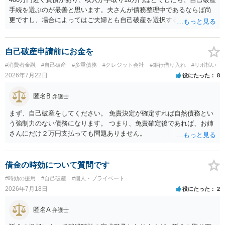
手続を選ぶのが最善と思います。夫さんが債務整理中であるならば尚
更ですし、場合によってはご夫婦とも自己破産を選択する方法もある
と思います。
自己破産申請前にお金を
#消費者金融
#自己破産
#多重債務
#クレジット会社
#銀行借り入れ
#リボ払い
2026年7月22日
役にたった
8
匿名B
弁護士
まず、自己破産をしてください。 免責決定が確定すれば自然債務とい
う強制力のない債務になります。 つまり、免責確定後であれば、お姉
さんにだけ２万円支払っても問題ありません。
借金の時効について質問です
#時効の援用
#自己破産
#個人・プライベート
2026年7月18日
役にたった
2
匿名A
弁護士