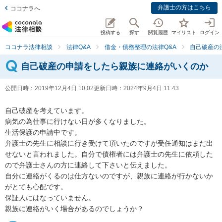
弁護士の方はこちら
ココナラへ
投稿する
探す
閲覧履歴
マイリスト
ログイン
ココナラ法律相談
法律Q&A
借金・債務整理の法律Q&A
自己破産の
自己破産の申請をしたら親族に連絡がいくのか
公開日時：
2019年12月4日 10:02
更新日時：
2024年9月4日 11:43
自己破産を考えています。

病気の為仕事に行けない日が多くなりました。

生活保護の申請中です。

弁護士の先生に相談に行き受けて頂いたのですが受任通知はまだ出
せないと言われました。自分で債権者には弁護士の先生に依頼した
ので弁護士さんの方に連絡して下さいと伝えました。

自分に連絡がくるのは仕方ないのですが、親族に連絡が行かないか
がとても心配です。

保証人にはなっていません。

親族に連絡がいく場合があるのでしょうか？