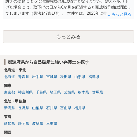
訴えの提起によって消滅時効の完成猶予となりますが、訴えを取り下
げた場合には、取下げの日から6か月を経過すると完成猶予効は消滅し
てしまいます（民法147条1項）。 本件ては、2023年に提訴された債権
者については時効の更新はなされておらず、2026年5月に提訴された債
権者については取下げ日から6か月以内に再提訴しなければやはり時効
は更新しないことになります。ただし、消滅時効の起算点は、不払い
もっとみる
日ではなく期限の利益喪失日（通常は所定の分割の支払期日から1～2
か月程度経過しても支払いがなければ一括返済可能という契約になっ
ている）ですので、時効期間の経過が2027年1月であるとは限りません
（3月や4月といった可能性がある）。
都道府県から自己破産に強い弁護士を探す
北海道・東北
北海道
青森県
岩手県
宮城県
秋田県
山形県
福島県
関東
東京都
神奈川県
千葉県
埼玉県
茨城県
栃木県
群馬県
北陸・甲信越
新潟県
長野県
山梨県
石川県
富山県
福井県
東海
愛知県
静岡県
岐阜県
三重県
関西