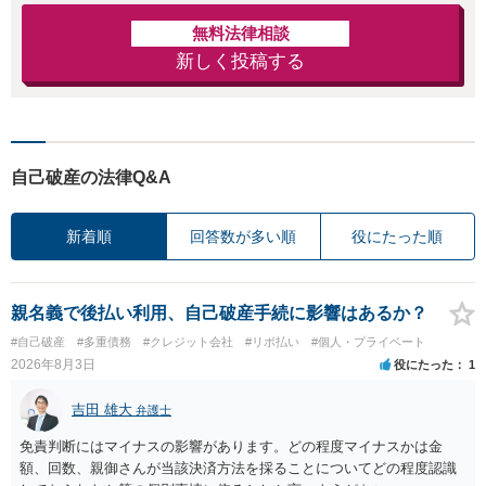
無料法律相談
新しく投稿する
自己破産の法律Q&A
新着順
回答数が多い順
役にたった順
親名義で後払い利用、自己破産手続に影響はあるか？
#自己破産
#多重債務
#クレジット会社
#リボ払い
#個人・プライベート
2026年8月3日
役にたった
1
吉田 雄大
弁護士
免責判断にはマイナスの影響があります。どの程度マイナスかは金
額、回数、親御さんが当該決済方法を採ることについてどの程度認識