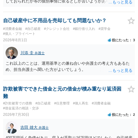
しておられたか等の個別事情に依るとしか言いようがありません。 と
もあれ、依頼しておられる弁護士さんに直ちに具体的状況をお伝えに
なって相談し、善後策を考えることをお勧めします。
自己破産中に不用品を売却しても問題ないか？
#消費者金融
#自己破産
#クレジット会社
#銀行借り入れ
#奨学金
#個人・プライベート
2026年8月1日
役にたった
3
川添 圭
弁護士
これ以上のことは、運用基準との兼ね合いや弁護士の考え方もあるた
め、担当弁護士へ聞いた方がよいでしょう。
詐欺被害でできた借金と元の借金が積み重なり返済困
難
#詐欺被害での債務
#自己破産
#任意整理
#個人再生
#消費者金融
#借金返済の相談・交渉
2026年7月30日
役にたった
2
吉田 雄大
弁護士
400万円近く負債があり、収入が手取り16万円ほどでしたら、自己破産