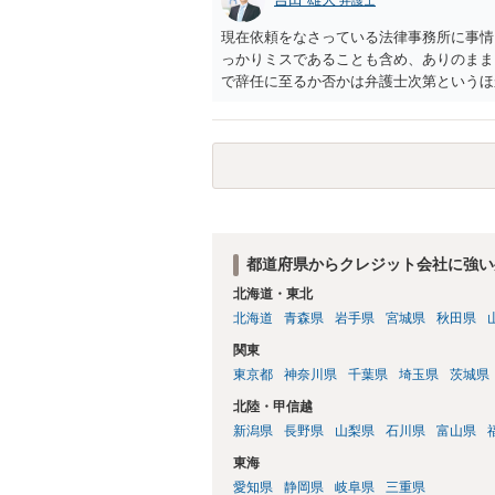
現在依頼をなさっている法律事務所に事情
っかりミスであることも含め、ありのまま
で辞任に至るか否かは弁護士次第というほ
ません。 ご健闘をお祈りいたします。
都道府県からクレジット会社に強い
北海道・東北
北海道
青森県
岩手県
宮城県
秋田県
関東
東京都
神奈川県
千葉県
埼玉県
茨城県
北陸・甲信越
新潟県
長野県
山梨県
石川県
富山県
東海
愛知県
静岡県
岐阜県
三重県