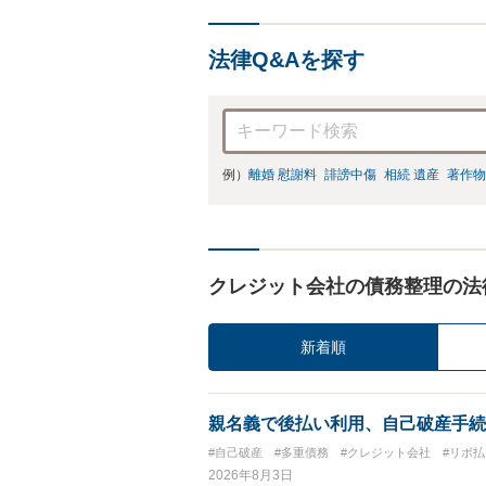
法律Q&Aを探す
例）
離婚 慰謝料
誹謗中傷
相続 遺産
著作物
クレジット会社の債務整理の法
新着順
親名義で後払い利用、自己破産手続
#自己破産
#多重債務
#クレジット会社
#リボ払
2026年8月3日