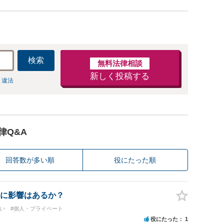
検索
無料法律相談
新しく投稿する
 違法
律Q&A
回答数が多い順
役にたった順
に影響はあるか？
い
#個人・プライベート
役にたった
1