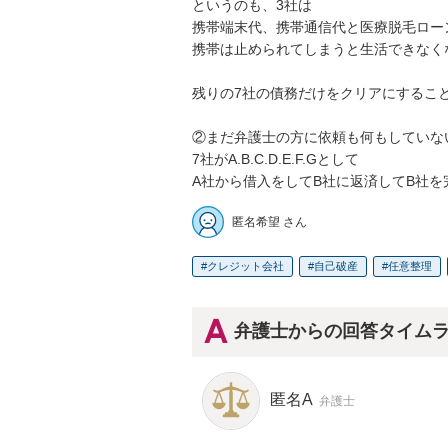
というのも、3社は

携帯端末代、携帯通信代と医療脱毛ロー
携帯は止められてしまうと生活できなく
残りの7社の債務だけをクリアにすること
②まだ弁護士の方に依頼も何もしていない
7社がA.B.C.D.E.F.Gとして

A社から借入をしてB社に返済してB社
匿名希望 さん
クレジット会社
自己破産
任意整理
弁護士からの回答タイム
匿名A
弁護士