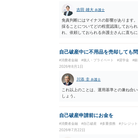
吉田 雄大
弁護士
免責判断にはマイナスの影響があります。
採ることについてどの程度認識しておられ
れ、依頼しておられる弁護士さんに直ちに
勧めします。
自己破産中に不用品を売却しても問
#消費者金融
#個人・プライベート
#奨学金
#
2026年8月1日
川添 圭
弁護士
これ以上のことは、運用基準との兼ね合い
しょう。
自己破産申請前にお金を
#消費者金融
#自己破産
#多重債務
#クレジッ
2026年7月22日