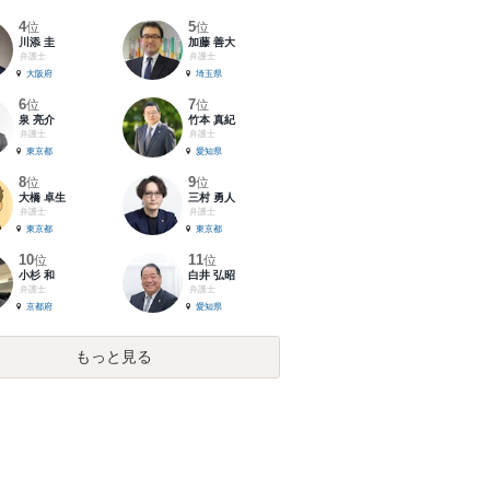
4
5
位
位
川添 圭
加藤 善大
弁護士
弁護士
大阪府
埼玉県
6
7
位
位
泉 亮介
竹本 真紀
弁護士
弁護士
東京都
愛知県
8
9
位
位
大橋 卓生
三村 勇人
弁護士
弁護士
東京都
東京都
10
11
位
位
小杉 和
白井 弘昭
弁護士
弁護士
京都府
愛知県
もっと見る