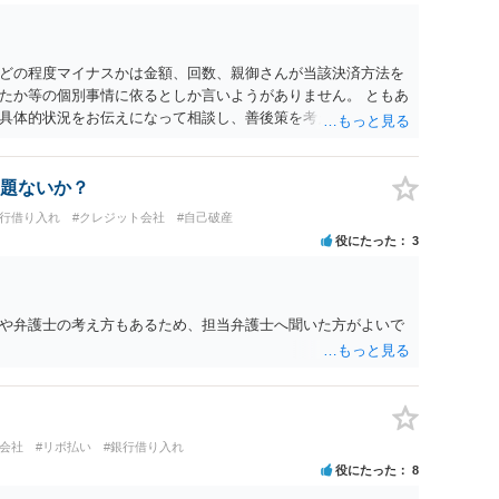
どの程度マイナスかは金額、回数、親御さんが当該決済方法を
たか等の個別事情に依るとしか言いようがありません。 ともあ
具体的状況をお伝えになって相談し、善後策を考えることをお
題ないか？
銀行借り入れ
#クレジット会社
#自己破産
役にたった
3
や弁護士の考え方もあるため、担当弁護士へ聞いた方がよいで
ト会社
#リボ払い
#銀行借り入れ
役にたった
8