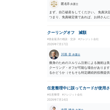
匿名B
弁護士
まず、自己破産をしてください。 免責決
つまり、免責確定後であれば、お姉さんに
クーリングオフ 減額
#借金返済の相談・交渉
#クレジット会社
2026年7月17日
川添 圭
弁護士
痩身のためのスルリム注射による施術は美
クーリング・オフが可能な場合があります
るかどうか（そもそも特定継続的役務提供
供契約に該当する場合には、クーリング・
て、最寄りの消費生活センターで詳しい資
任意整理中に誤ってカードが使用さ
#任意整理
#クレジット会社
2026年7月14日
吉田 雄大
弁護士