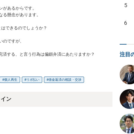
5
ンがあるからです。

なる懸念があります。

6
はできるのでしょうか？

のですが、

注目
を完済する、と言う行為は偏頗弁済にあたりますか？
個人再生
リボ払い
借金返済の相談・交渉
ライン