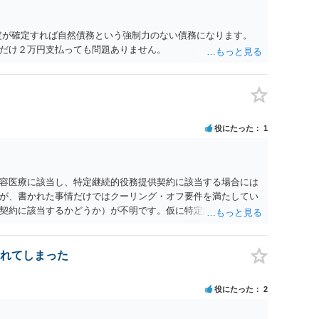
定が確定すれば自然債務という強制力のない債務になります。
だけ２万円支払っても問題ありません。
役にたった
1
容医療に該当し、特定継続的役務提供契約に該当する場合には
が、書かれた事情だけではクーリング・オフ要件を満たしてい
契約に該当するかどうか）が不明です。仮に特定継続的役務提
オフができない場合でも中途解約は可能ですが、この点も含め
料をもとに相談していただいた方がよいでしょう。
れてしまった
役にたった
2