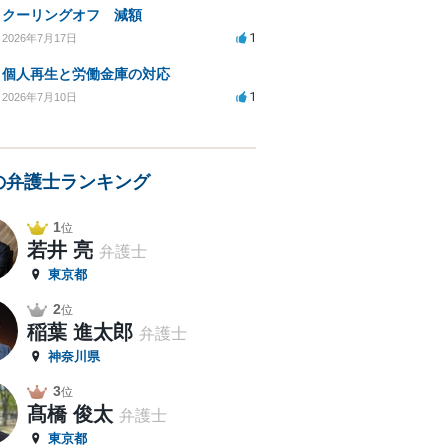
クーリングオフ 減額
1
2026年7月17日
個人再生と労働金庫の対応
1
2026年7月10日
の弁護士ランキング
1
位
若井 亮
弁護士
東京都
2
位
稲葉 進太郎
弁護士
神奈川県
3
位
髙橋 俊太
弁護士
東京都