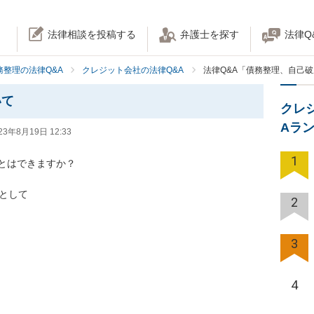
法律相談を投稿する
弁護士を探す
法律Q
務整理の法律Q&A
クレジット会社の法律Q&A
法律Q&A「債務整理、自己
いて
クレ
Aラ
23年8月19日 12:33
1
とはできますか？

として

2
3
4