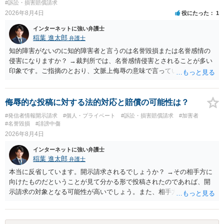
#訴訟・損害賠償請求
2026年8月4日
役にたった
1
インターネットに強い弁護士
稲葉 進太郎
弁護士
知的障害がないのに知的障害者と言うのは名誉毀損または名誉感情の
侵害になりますか？ →裁判所では、名誉感情侵害とされることが多い
印象です。ご指摘のとおり、文脈上侮辱の意味で言っている点も加味
されていると思います。
侮辱的な投稿に対する法的対応と賠償の可能性は？
#発信者情報開示請求
#個人・プライベート
#訴訟・損害賠償請求
#加害者
#名誉毀損
#誹謗中傷
2026年8月4日
インターネットに強い弁護士
稲葉 進太郎
弁護士
本当に反省しています。開示請求されるでしょうか？ →その相手方に
向けたものだということが見て分かる形で投稿されたのであれば、開
示請求の対象となる可能性が高いでしょう。また、相手方の投稿した
文章からすると、実際に発信者情報開示請求がなされる可能性がある
と存じます。発信者情報開示請求が進むと、投稿に使った回線の契約
者のところに、意見照会がなされます。アカウント情報開示の場合