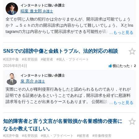
インターネットに強い弁護士
稲葉 進太郎
弁護士
全てが同じ人物の犯行かは分かりませんが、開示請求は可能でしょう
か？ →５ｃｈの方の開示請求は内容からして難しいでしょう。 XとIns
tagramの方は内容からして開示請求ができる可能性が高いでしょう。
ただ、アカウントが削除されていると開示請求は失敗する可能性が高
いでしょう。７月中にアカウントが削除されている場合、今から進め
ても失敗する可能性が高いように思われます。 相手を特定できた場
SNSでの誹謗中傷と金銭トラブル、法的対応の相談
合、相手に全ての弁護士費用を負担させることは可能でしょうか？ →
#誹謗中傷
#名誉毀損
#被害者
#個人・プライベート
訴訟外の交渉で相手方が認めれば負担させることができるでしょう。
2026年8月4日
役にたった
2
訴訟で判決となった場合は、実際の弁護士費用が認められる場合と認
められない場合があり何ともいえないところでしょう。
インターネットに強い弁護士
泉 亮介
弁護士
実際にその人が権利侵害行為をしたと認められるものであり，それが
証明できる証拠があるということであれば，開示請求を経ずに慰謝料
請求等を行うことが出来るケースもあります。 公開相談の場では回答
は難しいかと思われますので，お手持ちの証拠資料を持参の上弁護士
に個別に相談されると良いでしょう。
知的障害者と言う文言が名誉毀損か名誉感情の侵害に
なるか教えてほしい。
#誹謗中傷
#名誉毀損
#個人・プライベート
#被害者
#肖像権侵害