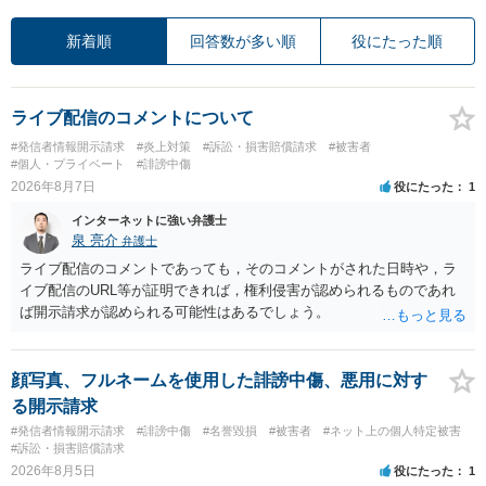
新着順
回答数が多い順
役にたった順
ライブ配信のコメントについて
#発信者情報開示請求
#炎上対策
#訴訟・損害賠償請求
#被害者
#個人・プライベート
#誹謗中傷
2026年8月7日
役にたった
1
インターネットに強い弁護士
泉 亮介
弁護士
ライブ配信のコメントであっても，そのコメントがされた日時や，ラ
イブ配信のURL等が証明できれば，権利侵害が認められるものであれ
ば開示請求が認められる可能性はあるでしょう。
顔写真、フルネームを使用した誹謗中傷、悪用に対す
る開示請求
#発信者情報開示請求
#誹謗中傷
#名誉毀損
#被害者
#ネット上の個人特定被害
#訴訟・損害賠償請求
2026年8月5日
役にたった
1