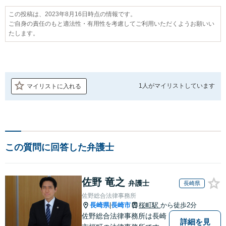
この投稿は、2023年8月16日時点の情報です。
ご自身の責任のもと適法性・有用性を考慮してご利用いただくようお願いい
たします。
1人が
マイリストしています
マイリストに入れる
この質問に回答した弁護士
佐野 竜之
弁護士
長崎県
佐野総合法律事務所
長崎県
長崎市
桜町駅
から徒歩2分
|
佐野総合法律事務所は長崎
詳細を見