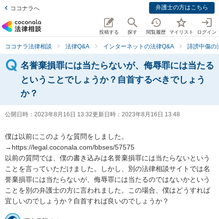
弁護士の方はこちら
ココナラへ
投稿する
探す
閲覧履歴
マイリスト
ログイン
ココナラ法律相談
法律Q&A
インターネットの法律Q&A
誹謗中傷の
名誉棄損罪には当たらないが、侮辱罪には当たる
ということでしょうか？自首するべきでしょう
か？
公開日時：
2023年8月16日 13:32
更新日時：
2023年8月16日 13:48
僕は以前にこのような質問をしました。

→https://legal.coconala.com/bbses/57575

以前の質問では、僕の書き込みは名誉棄損罪には当たらないという
ことを言っていただけました。しかし、別の法律相談サイトでは名
誉棄損罪には当たらないが、侮辱罪には当たるのではないかという
ことを別の弁護士の方に言われました。この場合、僕はどうすれば
宜しいのでしょうか？自首すれば良いのでしょうか？