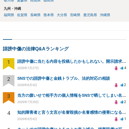
香川県
愛媛県
高知県
徳島県
九州・沖縄
福岡県
佐賀県
長崎県
熊本県
大分県
宮崎県
鹿児島県
沖縄県
誹謗中傷の法律Q&Aランキング
1
誹謗中傷に当たる内容を投稿したかもしれない。開示請求や民事刑事裁判に発展しうるのか教えて欲しい。
4
2026年7月27日
2
SNSでの誹謗中傷と金銭トラブル、法的対応の相談
2
2026年8月4日
3
当方の腹いせで相手方の個人情報をSNSで晒してしまい名誉毀損させてしまったかもしれない
2
2026年7月29日
4
知的障害者と言う文言が名誉毀損か名誉感情の侵害になるか教えてほしい。
1
2026年8月4日