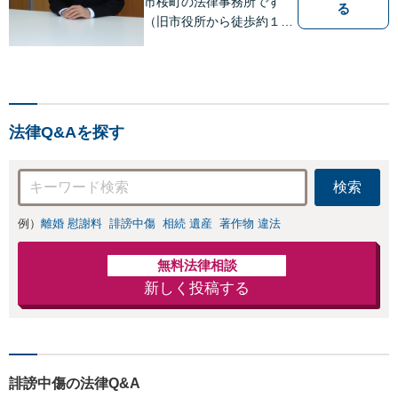
市桜町の法律事務所です
る
（旧市役所から徒歩約１
分）。 弁護士登録１８年目
の経験豊富な弁護士で、幅
広い事件に対応していま
す。 当事務所では、法テラ
スを利用しての無料相談が
法律Q&Aを探す
ご利用いただけます。 費用
の点も含めて、ご相談くだ
さい。
検索
例）
離婚 慰謝料
誹謗中傷
相続 遺産
著作物 違法
無料法律相談
新しく投稿する
誹謗中傷の法律Q&A