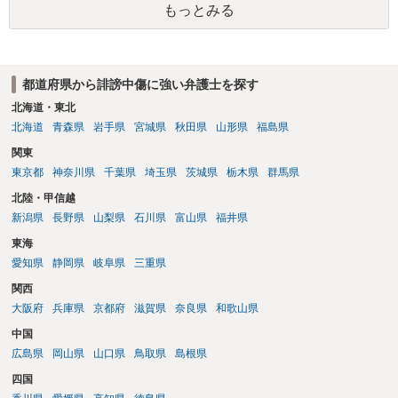
もっとみる
は、アカウントの登録メールに意見照会がなされます。 また、された
場合賠償金はいくらでしょうか。 →ケースバイケースであり、数万円
から１００万単位まで様々でしょう。裁判外であれば交渉して相手方
の請求額から減額することを試みることとなるでしょう。
都道府県から誹謗中傷に強い弁護士を探す
北海道・東北
北海道
青森県
岩手県
宮城県
秋田県
山形県
福島県
関東
東京都
神奈川県
千葉県
埼玉県
茨城県
栃木県
群馬県
北陸・甲信越
新潟県
長野県
山梨県
石川県
富山県
福井県
東海
愛知県
静岡県
岐阜県
三重県
関西
大阪府
兵庫県
京都府
滋賀県
奈良県
和歌山県
中国
広島県
岡山県
山口県
鳥取県
島根県
四国