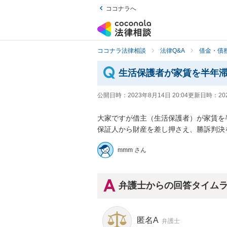
ココナラへ
ココナラ法律相談
法律Q&A
借金・債
生活保護者が家賃を半年
公開日時：
2023年8月14日 20:04
更新日時：
20
大家ですが借主（生活保護者）が家賃を半
保証人から財産を差し押さえ、勝訴判決
mmm さん
弁護士からの回答タイム
匿名A
弁護士