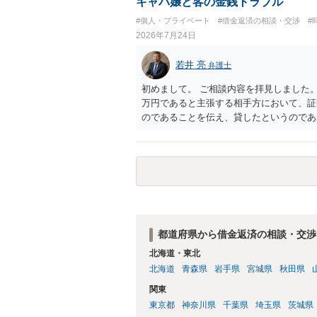
キャバ嬢と客の金銭トラブル
#個人・プライベート
#借金返済の相談・交渉
#
2026年7月24日
若井 亮
弁護士
初めまして。 ご相談内容を拝見しました。
万円であると主張する相手方において、証
のであることを伝え、貸したというのであ
るまでは、こちらからアクションを起こす
都道府県から借金返済の相談・交渉
北海道・東北
北海道
青森県
岩手県
宮城県
秋田県
関東
東京都
神奈川県
千葉県
埼玉県
茨城県