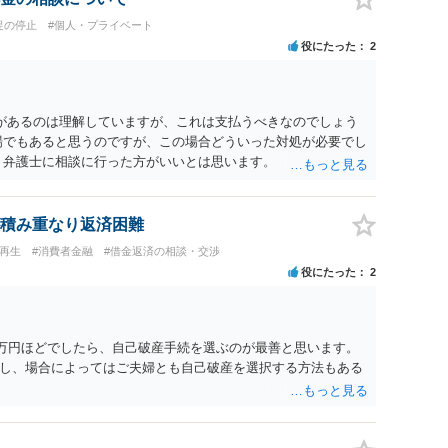
促の停止
#個人・プライベート
役にたった
2
があるのは理解していますが、これは支払うべきなのでしょう
場でもあると思うのですが、この場合どういった対処が必要でし
、弁護士に相談に行った方がいいとは思います。 そもそも、
れる可能性もあります。 ＞100万を支払わず穏便に和解するこ
いです。相談者さんも１００万円の被害を受けたとして、１円も
できるだけ重い刑罰を与えて欲しい、と思われるのではないでし
積み重なり返済困難
とで支払額が下がることはありますか？ そこはあり得ます、た
人再生
#消費者金融
#借金返済の相談・交渉
すことも考えられるので、 兼ね合いは考えてみましょう。
役にたった
2
6万円ほどでしたら、自己破産手続を選ぶのが最善と思います。
し、場合によってはご夫婦とも自己破産を選択する方法もある