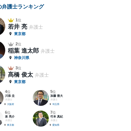
の弁護士ランキング
1
位
若井 亮
弁護士
東京都
2
位
稲葉 進太郎
弁護士
神奈川県
3
位
髙橋 俊太
弁護士
東京都
4
5
位
位
川添 圭
加藤 善大
弁護士
弁護士
大阪府
埼玉県
6
7
位
位
泉 亮介
竹本 真紀
弁護士
弁護士
東京都
愛知県