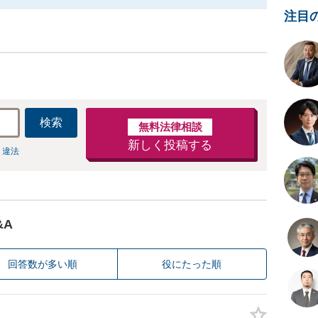
注目
検索
無料法律相談
新しく投稿する
 違法
&A
回答数が多い順
役にたった順