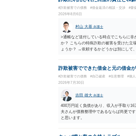
#詐欺被害での債務
#借金返済の相談・交渉
#督
2026年8月6日
村山 大基
弁護士
>通帳など送付している時点でこちらに非
か？ こちらの特殊詐欺の被害を受けた立
ょうか？ →依頼するかどうかは別にして
特殊詐欺関係なく旦那さんの行為は法に触
とは可能でしょうか？ →一般的には難し
払わないで和解したいと言われたら、 
詐欺被害でできた借金と元の借金が
ょうか。 ＞弁護士さんに入ってもらうこ
#詐欺被害での債務
#自己破産
#任意整理
#個
だ、弁護士費用かけるならその分賠償に回
2026年7月30日
吉田 雄大
弁護士
400万円近く負債があり、収入が手取り1
夫さんが債務整理中であるならば尚更です
と思います。