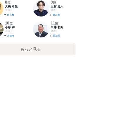
8
9
位
位
大橋 卓生
三村 勇人
弁護士
弁護士
東京都
東京都
10
11
位
位
小杉 和
白井 弘昭
弁護士
弁護士
京都府
愛知県
もっと見る