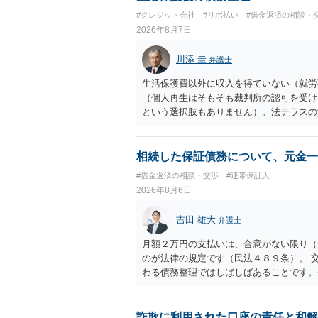
#クレジット会社
#リボ払い
#借金返済の相談・
2026年8月7日
川添 圭
弁護士
生活保護費以外に収入を得ていない（就労
（個人再生はそもそも裁判所の認可を受け
という選択肢もありません）。法テラスの
の予納金等も法テラスが援助してくれるた
相続した保証債務について、元金一
#借金返済の相談・交渉
#連帯保証人
2026年8月6日
吉田 雄大
弁護士
月額２万円の支払いは、合意がない限り（
のが法律の規定です（民法４８９条）。 
わる債務整理ではしばしばあることです。
お近くの弁護士にご依頼しチャレンジなさ
詐欺に利用された口座の責任と和解