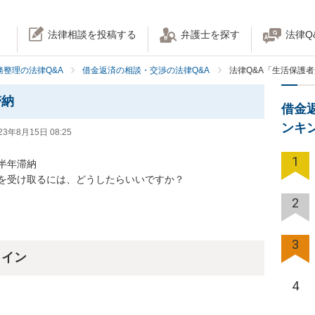
法律相談を投稿する
弁護士を探す
法律Q
務整理の法律Q&A
借金返済の相談・交渉の法律Q&A
法律Q&A「生活保護
滞納
借金
ンキ
23年8月15日 08:25
1
年滞納

を受け取るには、どうしたらいいですか？
2
3
ライン
4