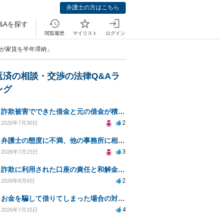
弁護士の方はこちら
&Aを探す
閲覧履歴
マイリスト
ログイン
者が家賃を半年滞納」
返済の相談・交渉の法律Q&Aラ
ング
詐欺被害でできた借金と元の借金が積み重なり返済困難
2
2026年7月30日
弁護士の態度に不満、他の事務所に相談すべきか？
3
2026年7月15日
詐欺に利用された口座の責任と和解金の相談について
2
2026年8月6日
お金を騙して借りてしまった場合の対処法と今後の対応策
4
2026年7月15日