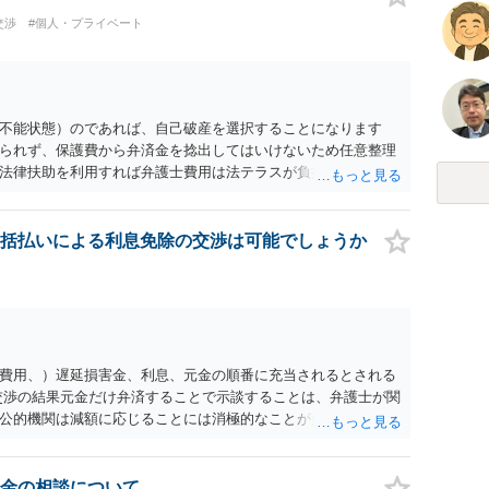
交渉
#個人・プライベート
不能状態）のであれば、自己破産を選択することになります
られず、保護費から弁済金を捻出してはいけないため任意整理
法律扶助を利用すれば弁護士費用は法テラスが負担し、裁判所
め、弁護士へ自己破産を任せれば解決します。
括払いによる利息免除の交渉は可能でしょうか
費用、）遅延損害金、利息、元金の順番に充当されるとされる
交渉の結果元金だけ弁済することで示談することは、弁護士が関
公的機関は減額に応じることには消極的なことが多いものの、
る意義は十分にあると思います。
金の相談について