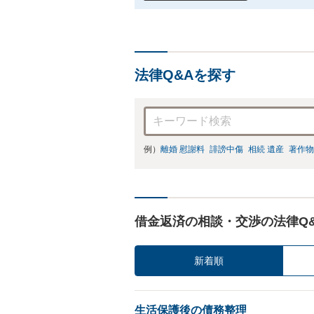
法律Q&Aを探す
例）
離婚 慰謝料
誹謗中傷
相続 遺産
著作物
借金返済の相談・交渉の法律Q
新着順
生活保護後の債務整理