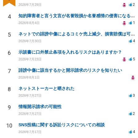
2
2026年7月29日
4
知的障害者と言う文言が名誉毀損か名誉感情の侵害になるか教えてほしい。
1
2026年8月4日
5
ネットでの誹謗中傷によるコミケ売上減少、損害賠償は可能か？
4
2026年7月30日
6
示談書に口外禁止条項を入れるリスクはありますか？
5
2026年7月23日
7
誹謗中傷に該当するかと開示請求のリスクを知りたい
2026年8月1日
8
ネットストーカーと晒された
3
2026年7月27日
9
情報開示請求の可能性
2
2026年7月27日
10
SNS投稿に関する訴訟リスクについての相談
4
2026年7月17日