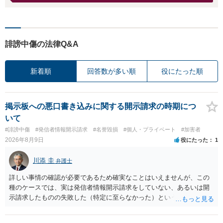
誹謗中傷の法律Q&A
新着順
回答数が多い順
役にたった順
掲示板への悪口書き込みに関する開示請求の時期につ
いて
#誹謗中傷
#発信者情報開示請求
#名誉毀損
#個人・プライベート
#加害者
2026年8月9日
役にたった
1
川添 圭
弁護士
詳しい事情の確認が必要であるため確実なことはいえませんが、この
種のケースでは、実は発信者情報開示請求をしていない、あるいは開
示請求したものの失敗した（特定に至らなかった）という事案が比較
的多いです（特に、発信者情報開示請求を行ったことを誇示するよう
な投稿をする場合にはなおさら）。