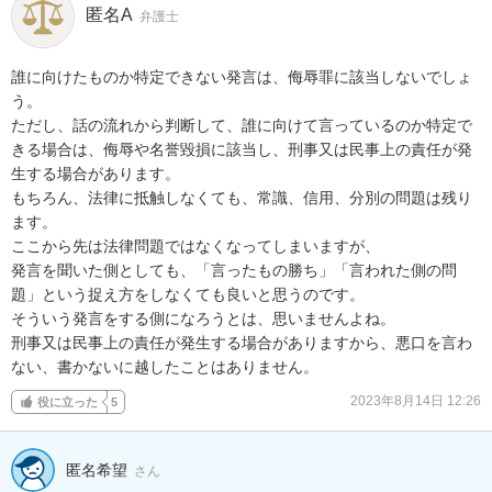
匿名A
弁護士
誰に向けたものか特定できない発言は、侮辱罪に該当しないでしょ
う。

ただし、話の流れから判断して、誰に向けて言っているのか特定で
きる場合は、侮辱や名誉毀損に該当し、刑事又は民事上の責任が発
生する場合があります。

もちろん、法律に抵触しなくても、常識、信用、分別の問題は残り
ます。

ここから先は法律問題ではなくなってしまいますが、

発言を聞いた側としても、「言ったもの勝ち」「言われた側の問
題」という捉え方をしなくても良いと思うのです。

そういう発言をする側になろうとは、思いませんよね。

刑事又は民事上の責任が発生する場合がありますから、悪口を言わ
ない、書かないに越したことはありません。
2023年8月14日 12:26
役に立った
5
匿名希望
さん