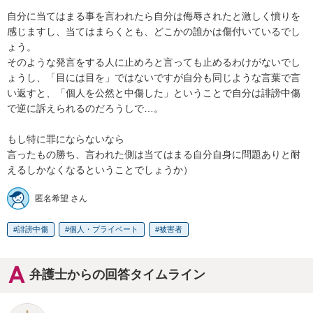
自分に当てはまる事を言われたら自分は侮辱されたと激しく憤りを
感じますし、当てはまらくとも、どこかの誰かは傷付いているでし
ょう。

そのような発言をする人に止めろと言っても止めるわけがないでし
ょうし、「目には目を」ではないですが自分も同じような言葉で言
い返すと、「個人を公然と中傷した」ということで自分は誹謗中傷
で逆に訴えられるのだろうしで…。

もし特に罪にならないなら

言ったもの勝ち、言われた側は当てはまる自分自身に問題ありと耐
えるしかなくなるということでしょうか）
匿名希望 さん
誹謗中傷
個人・プライベート
被害者
弁護士からの回答タイムライン