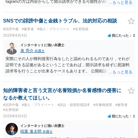
tagramの方は内容からして開示請求ができる可能性が高いでしょう。
ただ、アカウントが削除されていると開示請求は失敗する可能性が高
いでしょう。７月中にアカウントが削除されている場合、今から進め
ても失敗する可能性が高いように思われます。 相手を特定できた場
SNSでの誹謗中傷と金銭トラブル、法的対応の相談
合、相手に全ての弁護士費用を負担させることは可能でしょうか？ →
#誹謗中傷
#被害者
#個人・プライベート
#名誉毀損
訴訟外の交渉で相手方が認めれば負担させることができるでしょう。
2026年8月4日
役にたった
2
訴訟で判決となった場合は、実際の弁護士費用が認められる場合と認
められない場合があり何ともいえないところでしょう。
インターネットに強い弁護士
泉 亮介
弁護士
実際にその人が権利侵害行為をしたと認められるものであり，それが
証明できる証拠があるということであれば，開示請求を経ずに慰謝料
請求等を行うことが出来るケースもあります。 公開相談の場では回答
は難しいかと思われますので，お手持ちの証拠資料を持参の上弁護士
に個別に相談されると良いでしょう。
知的障害者と言う文言が名誉毀損か名誉感情の侵害に
なるか教えてほしい。
#誹謗中傷
#個人・プライベート
#訴訟・損害賠償請求
#肖像権侵害
#被害者
#名誉毀損
2026年8月4日
役にたった
1
インターネットに強い弁護士
稲葉 進太郎
弁護士