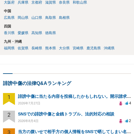
大阪府
兵庫県
京都府
滋賀県
奈良県
和歌山県
中国
広島県
岡山県
山口県
鳥取県
島根県
四国
香川県
愛媛県
高知県
徳島県
九州・沖縄
福岡県
佐賀県
長崎県
熊本県
大分県
宮崎県
鹿児島県
沖縄県
誹謗中傷の法律Q&Aランキング
1
誹謗中傷に当たる内容を投稿したかもしれない。開示請求や民事刑事裁判に発展しうるのか教えて欲しい。
4
2026年7月27日
2
SNSでの誹謗中傷と金銭トラブル、法的対応の相談
2
2026年8月4日
3
当方の腹いせで相手方の個人情報をSNSで晒してしまい名誉毀損させてしまったかもしれない