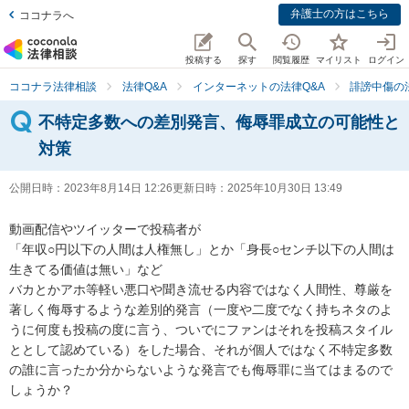
弁護士の方はこちら
ココナラへ
投稿する
探す
閲覧履歴
マイリスト
ログイン
ココナラ法律相談
法律Q&A
インターネットの法律Q&A
誹謗中傷の
不特定多数への差別発言、侮辱罪成立の可能性と
対策
公開日時：
2023年8月14日 12:26
更新日時：
2025年10月30日 13:49
動画配信やツイッターで投稿者が

「年収○円以下の人間は人権無し」とか「身長○センチ以下の人間は
生きてる価値は無い」など

バカとかアホ等軽い悪口や聞き流せる内容ではなく人間性、尊厳を
著しく侮辱するような差別的発言（一度や二度でなく持ちネタのよ
うに何度も投稿の度に言う、ついでにファンはそれを投稿スタイル
ととして認めている）をした場合、それが個人ではなく不特定多数
の誰に言ったか分からないような発言でも侮辱罪に当てはまるので
しょうか？
