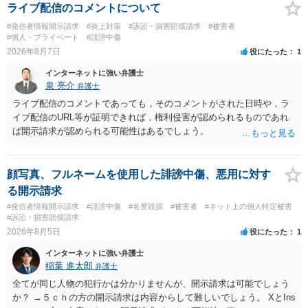
ライブ配信のコメントについて
#発信者情報開示請求
#炎上対策
#訴訟・損害賠償請求
#被害者
#個人・プライベート
#誹謗中傷
2026年8月7日
役にたった
1
インターネットに強い弁護士
泉 亮介
弁護士
ライブ配信のコメントであっても，そのコメントがされた日時や，ラ
イブ配信のURL等が証明できれば，権利侵害が認められるものであれ
ば開示請求が認められる可能性はあるでしょう。
顔写真、フルネームを使用した誹謗中傷、悪用に対す
る開示請求
#発信者情報開示請求
#誹謗中傷
#名誉毀損
#被害者
#ネット上の個人特定被害
#訴訟・損害賠償請求
2026年8月5日
役にたった
1
インターネットに強い弁護士
稲葉 進太郎
弁護士
全てが同じ人物の犯行かは分かりませんが、開示請求は可能でしょう
か？ →５ｃｈの方の開示請求は内容からして難しいでしょう。 XとIns