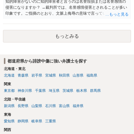
知的障害がないのに知的障害者と言うのは名誉毀損または名誉感情の
侵害になりますか？ →裁判所では、名誉感情侵害とされることが多い
印象です。ご指摘のとおり、文脈上侮辱の意味で言っている点も加味
されていると思います。
もっとみる
都道府県から誹謗中傷に強い弁護士を探す
北海道・東北
北海道
青森県
岩手県
宮城県
秋田県
山形県
福島県
関東
東京都
神奈川県
千葉県
埼玉県
茨城県
栃木県
群馬県
北陸・甲信越
新潟県
長野県
山梨県
石川県
富山県
福井県
東海
愛知県
静岡県
岐阜県
三重県
関西