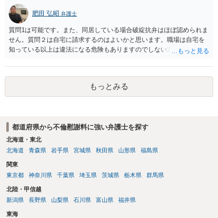
肥田 弘昭
弁護士
質問1は可能です。また、同居している場合破綻抗弁はほぼ認められま
せん。質問２は自宅に請求するのはよいかと思います。職場は自宅を
知っている以上は違法になる危険もありますのでしない方が良いで
す。質問３は可能かと思います。質問４は悪意の遺棄などに該当する
かと思います。有責配偶者ですので相手方からの離婚は拒否しても仮
に訴訟されても法的に成立しません。質問５は認知すると養育費支払
もっとみる
い、相続権が発生します。合意があれば法的に可能ですが法律で強制
することはできません。質問６は可能です。質問７は不貞行為の写真
データ（ハメ撮り）、第三者撮影の腕組み写真、夫の自白録音まであ
るのであれば十分かと思います。ご参考にしてください。
都道府県から不倫慰謝料に強い弁護士を探す
北海道・東北
北海道
青森県
岩手県
宮城県
秋田県
山形県
福島県
関東
東京都
神奈川県
千葉県
埼玉県
茨城県
栃木県
群馬県
北陸・甲信越
新潟県
長野県
山梨県
石川県
富山県
福井県
東海