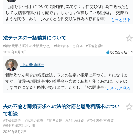
め、未就学のお子様について貴方が主として養育しているのであれ
【質問①～④】について ①性的行為でなく，性交類似行為であったと
ば、保育園等への送迎、食事・入浴・寝かしつけ等の日常的な育児、
しても慰謝料請求は可能です。しかも，保有している証拠は，交際の
通院や予防接種への対応、保育園との連絡、夫婦それぞれの勤務状
ような関係にあり，少なくとも性交類似行為の存在を確実に証明でき
況、別居後にどのような養育環境を用意できるかといった、これまで
るものです（裏を返せば，証拠で認められる範囲でしか認めていない
の監護実績や今後の生活状況について整理しておくとよいでしょう。
ことを窺わせるものです。）。ですから，慰謝料請求を進めることで
養育費については、離婚後も父母双方がそれぞれの収入に応じて負担
よいと思います。 ただ．慰謝料額については，婚姻破綻に至っていな
法テラスの一括精算について
するのが原則となります。
いとして，この点を考慮されることになるかもしれません。 ②夫との
#婚姻費用(別居中の生活費など)
#離婚すること自体
#不倫慰謝料
今後のことを考えて書いてもらうか否かを検討するのがよいと思いま
2026年8月3日
役にたった
1
す。今ある証拠以上のことを証明（証明力を強めることも含む）でき
るのであれば，前向きに検討を進めるという考え方でもよいでしょ
川添 圭
弁護士
う。慰謝料請求としては証拠として使えることが前提であり，その価
値と夫との関係との均衡のように思います。 ③行政書士に委任をして
報酬及び立替金の精算は法テラスの決定と指示に基づくことになりま
いるのであれば，どのような内容の委任なのか不明ですが，その行政
すが、償還中の関連事件の着手金を含めて精算可能であれば、そのよ
書士との協議になると思います。請求するか，訴訟にするか，その点
うな内容になる可能性があります。ただし、他の関連事件でも相手方
の見極めや，相手方は性交類似行為は認めているのか，それさえも否
から金銭を取得できる場合には個別に考える場合もあります。個別事
定しているのかによって，考え方・進め方は変わってくると思いま
情によって対応が違いますので、法テラスへお尋ねいただいた方が確
す。 ④性交類似行為を認めているにもかかわらず支払を拒否するので
実です。
夫の不倫と離婚要求への法的対応と慰謝料請求につい
あれば，本人（行政書士でも同じだと思います。）への対応ではあま
て相談
り変わらないように思います。減額で折り合えるなら本人様の交渉で
#不倫慰謝料
#悪意の遺棄
#育児放棄
#婚外の妊娠
#異性関係(不貞等)
もよいように思いますが，ゼロかどうかの観点であれば，訴訟に進む
#慰謝料請求したい側
しかなくなるようにも思います。そうしますと，お近くの弁護士に相
2026年8月2日
談して進めることを検討した方がよいようにも思います。