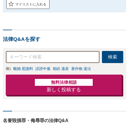
マイリストに入れる
法律Q&Aを探す
検索
例）
離婚 慰謝料
誹謗中傷
相続 遺産
著作物 違法
無料法律相談
新しく投稿する
名誉毀損罪・侮辱罪の法律Q&A