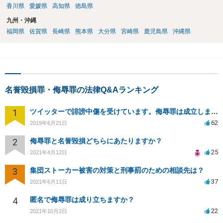
香川県
愛媛県
高知県
徳島県
九州・沖縄
福岡県
佐賀県
長崎県
熊本県
大分県
宮崎県
鹿児島県
沖縄県
名誉毀損罪・侮辱罪の法律Q&Aランキング
1
ツイッターで誹謗中傷を受けています。侮辱罪は成立しますか？
62
2019年6月21日
2
侮辱罪と名誉毀損どちらにあたりますか？
25
2021年4月12日
3
集団ストーカー被害の対策と刑事罰のための相談先は？
37
2021年6月11日
4
匿名で侮辱罪は成り立ちますか？
22
2021年10月2日