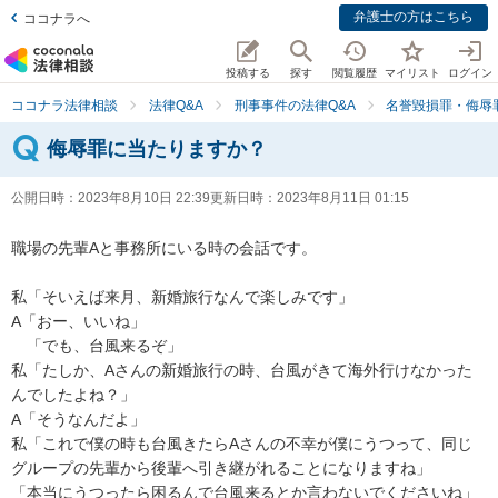
弁護士の方はこちら
ココナラへ
投稿する
探す
閲覧履歴
マイリスト
ログイン
ココナラ法律相談
法律Q&A
刑事事件の法律Q&A
名誉毀損罪・侮辱
侮辱罪に当たりますか？
公開日時：
2023年8月10日 22:39
更新日時：
2023年8月11日 01:15
職場の先輩Aと事務所にいる時の会話です。

私「そいえば来月、新婚旅行なんで楽しみです」

A「おー、いいね」

　「でも、台風来るぞ」

私「たしか、Aさんの新婚旅行の時、台風がきて海外行けなかった
んでしたよね？」

A「そうなんだよ」

私「これで僕の時も台風きたらAさんの不幸が僕にうつって、同じ
グループの先輩から後輩へ引き継がれることになりますね」

「本当にうつったら困るんで台風来るとか言わないでくださいね」
