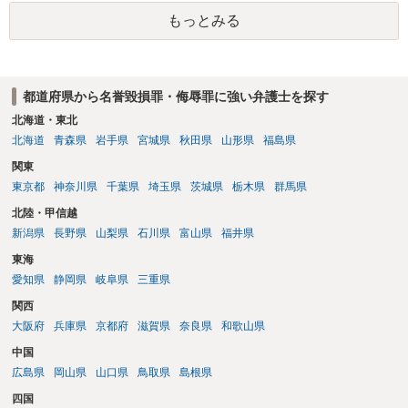
す。 「私が学生時代にいじられていた」ことは、単にそれだけでは権
もっとみる
利侵害とは言い難いところです（いじめの事実をアウティングされ
た、といった意味であれば権利侵害性が出てくる可能性はあります
が）。
都道府県から名誉毀損罪・侮辱罪に強い弁護士を探す
北海道・東北
北海道
青森県
岩手県
宮城県
秋田県
山形県
福島県
関東
東京都
神奈川県
千葉県
埼玉県
茨城県
栃木県
群馬県
北陸・甲信越
新潟県
長野県
山梨県
石川県
富山県
福井県
東海
愛知県
静岡県
岐阜県
三重県
関西
大阪府
兵庫県
京都府
滋賀県
奈良県
和歌山県
中国
広島県
岡山県
山口県
鳥取県
島根県
四国