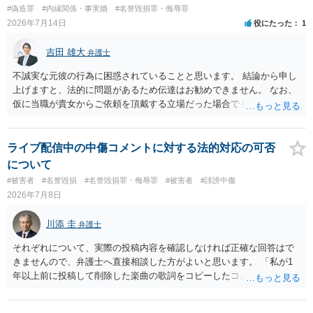
つです。
#偽造罪
#内縁関係・事実婚
#名誉毀損罪・侮辱罪
2026年7月14日
役にたった
1
吉田 雄大
弁護士
不誠実な元彼の行為に困惑されていることと思います。 結論から申し
上げますと、法的に問題があるため伝達はお勧めできません。 なお、
仮に当職が貴女からご依頼を頂戴する立場だった場合でも、女性の夫
への伝達については「お引き受けできない」旨説明することになりま
す。 文書偽造の事実を当該男性に伝達することは、事実上、妻が不倫
していたことを伝えるのと同じ効果をもちます。もちろん不倫はよく
ライブ配信中の中傷コメントに対する法的対応の可否
ないことですが、それを別の方（とりわけ、女性にとって最も知られ
について
たくない相手である夫）に事実上であれ伝えることは別の法的問題
#被害者
#名誉毀損
#名誉毀損罪・侮辱罪
#被害者
#誹謗中傷
（プライバシー権侵害の問題）が発生します。
2026年7月8日
川添 圭
弁護士
それぞれについて、実際の投稿内容を確認しなければ正確な回答はで
きませんので、弁護士へ直接相談した方がよいと思います。 「私が1
年以上前に投稿して削除した楽曲の歌詞をコピーしたコメント」とい
うのが、あなたが歌詞を盗用したという事実摘示なのであれば、名誉
毀損の可能性がありますが、それ以外の意味であれば回答は変わりま