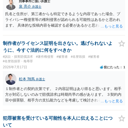
刑事事件に強い弁護士
泉 亮介
弁護士
氏名と住所が、第三者からも特定できるような内容であった場合、プ
ライバシー権侵害等の権利侵害が認められる可能性はあるかと思われ
ます。 具体的な投稿内容を確認する必要があるかと思われますので、
ご不安であれば親に相談の上で、個別に弁護士にご相談されると良い
でしょう。
制作者がライセンス証明を出さない。逃げられないよ
うに、今すぐ法的に何をすべきか
#訴訟・損害賠償請求
#著作権侵害
#被害者
#名誉毀損
#被害者
#名誉毀損罪・侮辱罪
2026年7月17日
役にたった
1
松本 翔馬
弁護士
１制作者との契約次第です。 ２内容証明はあり得ると思います。相手
方が対応しないのみで賠償請求は時期尚早の感があります。 ３契約内
容や損害額、相手方の支払能力などを考慮して検討されるとよいでし
ょう ４損害賠償請求が考えられます。調査費用や弁護士費用も含め請
求する場合もありますが、認められるのはごく一部です。 ５事案の詳
細な検討が必要です。遅延損害金の発生なども確認するとよいでしょ
犯罪被害を受けている可能性を本人に伝えることにつ
う。 ６弁護士に窓口を一本化して、直接連絡を避けることも方法の一
いて