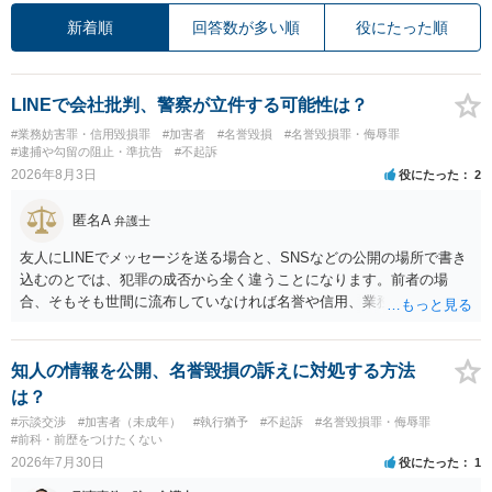
新着順
回答数が多い順
役にたった順
LINEで会社批判、警察が立件する可能性は？
#業務妨害罪・信用毀損罪
#加害者
#名誉毀損
#名誉毀損罪・侮辱罪
#逮捕や勾留の阻止・準抗告
#不起訴
2026年8月3日
役にたった
2
匿名A
弁護士
友人にLINEでメッセージを送る場合と、SNSなどの公開の場所で書き
込むのとでは、犯罪の成否から全く違うことになります。前者の場
合、そもそも世間に流布していなければ名誉や信用、業務にかかる犯
罪は成立しないことになります。
知人の情報を公開、名誉毀損の訴えに対処する方法
は？
#示談交渉
#加害者（未成年）
#執行猶予
#不起訴
#名誉毀損罪・侮辱罪
#前科・前歴をつけたくない
2026年7月30日
役にたった
1