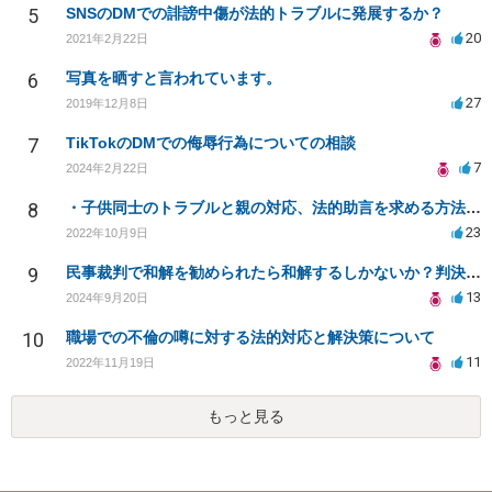
5
SNSのDMでの誹謗中傷が法的トラブルに発展するか？
20
2021年2月22日
6
写真を晒すと言われています。
27
2019年12月8日
7
TikTokのDMでの侮辱行為についての相談
7
2024年2月22日
8
・子供同士のトラブルと親の対応、法的助言を求める方法は？
23
2022年10月9日
9
民事裁判で和解を勧められたら和解するしかないか？判決で大きく結果が変わることはありますか？
13
2024年9月20日
10
職場での不倫の噂に対する法的対応と解決策について
11
2022年11月19日
もっと見る