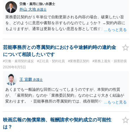
労働・雇用に強い弁護士
外山 大地
弁護士
業務委託契約が１年単位で自動更新される内容の場合、破棄したい旨
を、どのように意思や書類を示すものなのでしょうか？ →契約内容に
もよりますが、通常は更新をしない意思を形として残す意味で、書面
やメールで伝えることが多いという印象です。 そのような形だけの数
の確保の他に何か企業側にメリットがあるのでしょうか？ →企業側の
メリットは分かりかねますが、ご質問者様が業務を受託する側のお立
芸能事務所との専属契約における中途解約時の違約金
場であれば、自動更新で契約が延長されると、企業側は報酬を支払う
について相談したいです
義務を負うことになるので（ご質問者様も業務を提供する義務を負
#労働・雇用契約違反
#正社員・契約社員
#業務委託契約
#業務上過失・損害賠償
う）、放置をすることは望ましい状態ではないと思料いたします。
2026年8月5日
王 宣麟
弁護士
あくまでも一般論的な回答になってしまうのですが、本契約の性質
が、「雇用契約」なのか「業務委託契約」なのかにより大きく結論が
変わります。 ・芸能事務所の専属契約では、残存期間や報酬額、投下
コストを基準に違約金や損害金を設定する例はあります。ただし、実
務上よくあるからといって当然に適法という意味ではなく、実際の損
害との対応関係や合理性が重要です。 ・違約金に上限がなくても、常
映画広報の無償業務、報酬請求や契約成立の可能性
に有効になるわけではありません。契約が労働契約に近い実態なら労
は？
基法16条で無効となる余地があり、そうでなくても、金額が事務所の