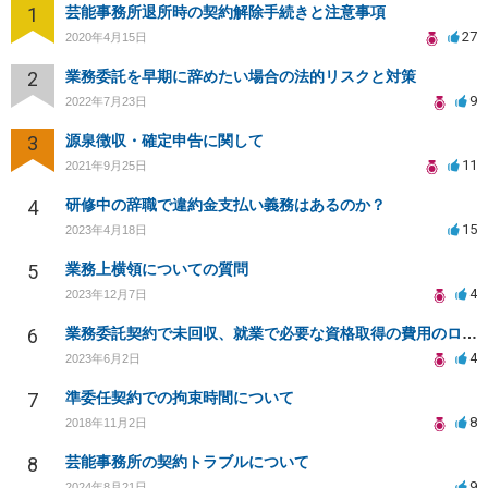
1
芸能事務所退所時の契約解除手続きと注意事項
27
2020年4月15日
2
業務委託を早期に辞めたい場合の法的リスクと対策
9
2022年7月23日
3
源泉徴収・確定申告に関して
11
2021年9月25日
4
研修中の辞職で違約金支払い義務はあるのか？
15
2023年4月18日
5
業務上横領についての質問
4
2023年12月7日
6
業務委託契約で未回収、就業で必要な資格取得の費用のローンを組まされた
4
2023年6月2日
7
準委任契約での拘束時間について
8
2018年11月2日
8
芸能事務所の契約トラブルについて
9
2024年8月21日