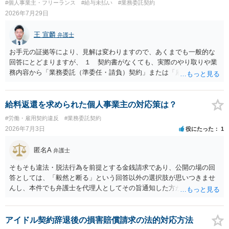
#個人事業主・フリーランス
#給与未払い
#業務委託契約
損害と比べて過大なら無効や減額が争点になります。 ・契約前の修正
2026年7月29日
交渉は一般的です。 交渉の方向としては、上限額を設ける、実損害ベ
ースにする、算定根拠を明確化する、違約金ではなく「合理的な実
王 宣麟
弁護士
費・未回収費用のみ」に限定する、などが典型です。 ・弁護士に契約
前に契約書の内容をレビューしてもらう価値は十分にあると思われま
お手元の証拠等により、見解は変わりますので、あくまでも一般的な
す。 争点は、契約類型が雇用か業務委託か、実態として労働者性があ
回答にとどまりますが、 １ 契約書がなくても、実際のやり取りや業
るか、解除事由が双方にどう定められているか、違約金の算定根拠が
務内容から「業務委託（準委任・請負）契約」または「雇用契約」が
合理的か、という複数論点に分かれます。契約前なら、交渉のパワー
黙示に成立していると評価される余地があります。 もっとも、当初ボ
バランスの問題もありますが、修正余地があるうえ、後から争うより
ランティア・無償協力という色彩が強かった場合には、契約内容（有
コストを抑えやすいので、資料等を持参の上弁護士に確認されること
償か無償か）について当事者間の認識が大きな争点となり得ます。
給料返還を求められた個人事業主の対応策は？
をお勧めします。 ・事務所側の解除でも、解除理由によってはタレン
２ 上記を前提に、これまでの業務についても、有償の業務委託契約
#労働・雇用契約違反
#業務委託契約
ト側に損害賠償が発生する建付けになっていることはあります。ただ
や雇用契約が成立していた前提で給与を請求するルートなどが理論上
2026年7月3日
役にたった
1
し、事務所側が一方的に解除したのにタレントへ違約金を課す設計
考えられます。 もっとも、裁判等で必ず認められるわけではなく、当
は、合理性や対価性を欠くとして争いやすいです。逆に、タレント側
事者の認識やメール・チャットの内容等の証拠関係によって結論が変
匿名A
の重大な契約違反がある場合は、実損害の範囲で請求される可能性は
弁護士
わります。 ３ 報酬額については、事前の取決めがなくても、同種業
あります。
務の相場や通常の報酬水準を基準に「相当額」を算定して請求するこ
そもそも違法・脱法行為を前提とする金銭請求であり、公開の場の回
と自体は法律上否定されません。 ただし、相手方が「無償のつもりだ
答としては、「毅然と断る」という回答以外の選択肢が思いつきませ
った」と反論する可能性も高く、請求額の全額がそのまま認められる
んし、本件でも弁護士を代理人としてその旨通知した方がよい事案で
とは限らないため、交渉の場面では「理論上の満額」と「現実的な落
はないかと思います。
としどころ」を分けて考える必要があります。 ４ 制作側から名刺が
支給され、その肩書きで外部と打合せ・広報活動を行っていた事実
アイドル契約辞退後の損害賠償請求の法的対応方法
は、「プロジェクトの一員として継続的に業務を担当していた」こと