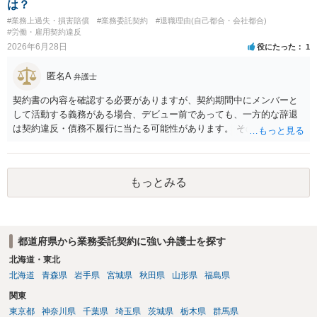
は？
を裏付ける有力な事情になります。もっとも、名刺の存在だけで有償
#業務上過失・損害賠償
#業務委託契約
#退職理由(自己都合・会社都合)
契約や具体的な報酬額が自動的に認められるわけではなく、あくまで
#労働・雇用契約違反
他の証拠と併せて評価される位置付けです。 ５ 今後も関わる場合
2026年6月28日
役にたった
1
は、業務範囲、報酬、期間・解約条件、著作権・クレジット表記、費
用負担等を明確に定めた業務委託契約書を締結しておくことを強くお
匿名A
弁護士
すすめします。円満な話し合いのためには、 ・これまでの業務内容・
負担を時系列で整理し事実関係を共有すること ・「過去の貢献への最
契約書の内容を確認する必要がありますが、契約期間中にメンバーと
低限の謝意・一部清算」と「今後の関係・契約条件」の双方につい
して活動する義務がある場合、デビュー前であっても、一方的な辞退
て、複数の選択肢を用意して提案すること を意識されるとよいかと思
は契約違反・債務不履行に当たる可能性があります。 そのため、運営
います。 いずれにしても、契約書がないまま継続してきた経緯や、お
側に損害賠償請求の余地が全くないとはいえません。新メンバー募集
互いの認識・証拠関係によって結論が左右されるため、この回答はあ
費用、ライブ準備費用、レッスン関係費用なども、辞退によって実際
くまで一般論にとどまるものです。 具体的な見通しや請求可能額の目
に追加で発生した合理的費用であれば、損害として主張される可能性
安については、実際のメール・チャット・業務内容の資料をお持ちの
もっとみる
があります。 もっとも、運営側の請求額がそのまま認められるわけで
うえ、弁護士に個別相談されることをおすすめします。
はありません。各費目について、具体的な損害、金額、辞退との因果
関係を示す必要があります。特に「レッスン費用無料」と表示されて
いた場合、辞退後に講師代やスタジオ代を当然に全額請求できるかは
都道府県から業務委託契約に強い弁護士を探す
慎重な検討が必要です。 また「家庭の事情」が正当な辞退理由になる
かは、その具体的内容によります。介護、転居、健康問題など、活動
北海道・東北
継続が客観的に困難といえる事情があるかが重要です。 未成年であれ
北海道
青森県
岩手県
宮城県
秋田県
山形県
福島県
ば、契約時に親権者の同意があったか、契約期間・活動義務・中途辞
関東
退時の扱いについて親権者に説明されていたかも確認すべきです。 現
東京都
神奈川県
千葉県
埼玉県
茨城県
栃木県
群馬県
時点では、安易に支払義務を認めず、契約書、募集記事、LINE等を保