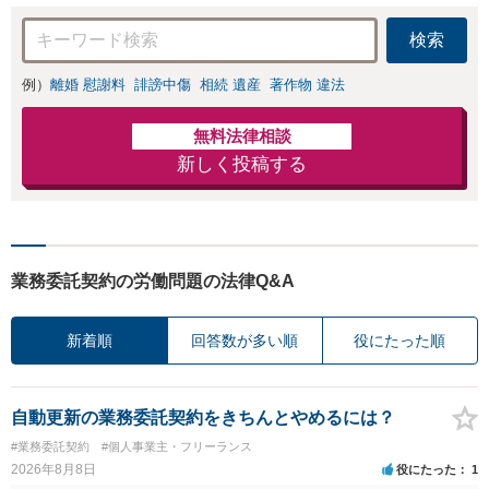
検索
例）
離婚 慰謝料
誹謗中傷
相続 遺産
著作物 違法
無料法律相談
新しく投稿する
業務委託契約の労働問題の法律Q&A
新着順
回答数が多い順
役にたった順
自動更新の業務委託契約をきちんとやめるには？
#業務委託契約
#個人事業主・フリーランス
2026年8月8日
役にたった
1