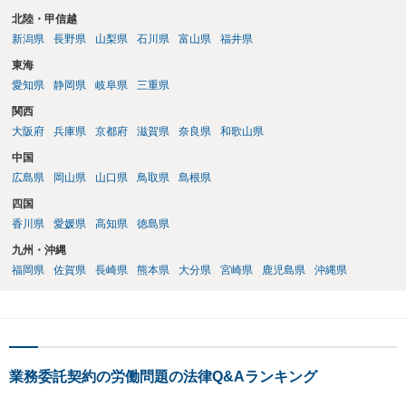
存したうえで、請求費目、金額、根拠資料の明示を求めるのがよいと
北陸・甲信越
思います。回答前に弁護士へ相談することをおすすめします。
新潟県
長野県
山梨県
石川県
富山県
福井県
東海
愛知県
静岡県
岐阜県
三重県
関西
大阪府
兵庫県
京都府
滋賀県
奈良県
和歌山県
中国
広島県
岡山県
山口県
鳥取県
島根県
四国
香川県
愛媛県
高知県
徳島県
九州・沖縄
福岡県
佐賀県
長崎県
熊本県
大分県
宮崎県
鹿児島県
沖縄県
業務委託契約の労働問題の法律Q&Aランキング