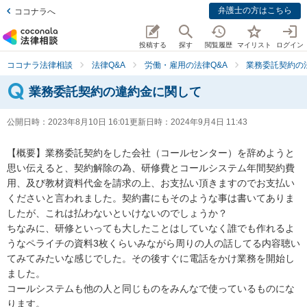
弁護士の方はこちら
ココナラへ
投稿する
探す
閲覧履歴
マイリスト
ログイン
ココナラ法律相談
法律Q&A
労働・雇用の法律Q&A
業務委託契約の
業務委託契約の違約金に関して
公開日時：
2023年8月10日 16:01
更新日時：
2024年9月4日 11:43
【概要】業務委託契約をした会社（コールセンター）を辞めようと
思い伝えると、契約解除の為、研修費とコールシステム年間契約費
用、及び教材資料代金を請求の上、お支払い頂きますのでお支払い
くださいと言われました。契約書にもそのような事は書いてありま
したが、これは払わないといけないのでしょうか？

ちなみに、研修といっても大したことはしていなく誰でも作れるよ
うなペライチの資料3枚くらいみながら周りの人の話してる内容聴い
てみてみたいな感じでした。その後すぐに電話をかけ業務を開始し
ました。

コールシステムも他の人と同じものをみんなで使っているものにな
ります。
