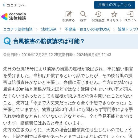
弁護士の方はこちら
ココナラへ
投稿する
探す
閲覧履歴
マイリスト
ログイン
ココナラ法律相談
法律Q&A
不動産・住まいの法律Q&A
近隣トラブ
台風被害の賠償請求は可能？
公開日時：
2019年12月2日 12:25
更新日時：
2024年9月4日 11:43
先日の台風15号により隣家の物置の屋根が飛ばされ、車に酷い損害
を受けました。当初は弁償するという話でしたが、その後台風の損
害は賠償責任がないと主張し、弁償に応じません。当方の地域では
風速も20m強と屋根が飛ぶほどではなく近隣でもせいぜい瓦が飛ん
だくらいはあったとしても屋根が飛ぶほどの例を聞いたことがない
こと、先方は「今まで大丈夫だったから全く予想できなかった」と
主張していますが、物置は築30年以上にも関わらず専門家による手
入れや検査などもしていないことなどから、全く予見不能とまでは
いえず、賠償責任はあると考えています。

先方の主張のように、天災の場合は賠償責任は生じないのでしょう
か。上記の例では過失があったとまではいえないのでしょうか。過