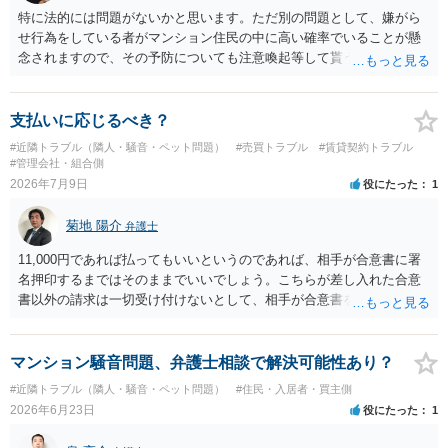
植え等で供養する「プランター葬」や、ペット霊園等への納骨を検討
特に法的には問題がないかと思います。ただ別の問題として、嫌がら
されるのが確実かと思います。
せ行為をしている者がマンション住民の中に高い確率でいることが懸
念されますので、その予防についても注意喚起等して貰うと良いかと
思います。ご参考にしてください。
支払いに応じるべき？
#近隣トラブル（隣人・騒音・ペット問題）
#売買トラブル
#賃貸契約トラブル
#管理会社・組合側
2026年7月9日
役にたった
1
菊地 陽介
弁護士
11,000円であれば払ってもいいというのであれば、相手が合意書に署
名押印するまではそのままでいいでしょう。こちらが差し入れた合意
書以外の請求は一切受け付けないとして、相手が合意書を作成するま
では支払いをしない方がいいと思います。 他方で、既に合意書を差し
入れてしまっているということなので、もし11,000円の支払い合意も
撤回したいというのであれば、できれば内容証明で先方の支払いの請
マンション騒音問題、弁護士相談で解決可能性あり？
求について一切応じるつもりがない旨を書面で伝えたうえで、先に差
#近隣トラブル（隣人・騒音・ペット問題）
#住民・入居者・買主側
し入れた合意書は撤回すると明確に示す必要があります。
2026年6月23日
役にたった
1