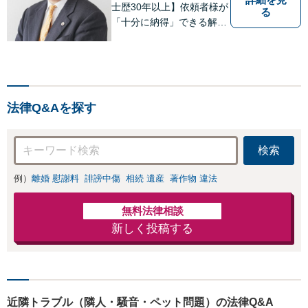
士歴30年以上】依頼者様が
る
「十分に納得」できる解決
を目指します【不動産・住
まい】登記関連の案件、建
物明渡案件などに対応【離
婚・男女問題】離婚に伴い
派生して生ずる各種の問題
法律Q&Aを探す
（慰謝料、養育費、面会交
流等）に対応
検索
例）
離婚 慰謝料
誹謗中傷
相続 遺産
著作物 違法
無料法律相談
新しく投稿する
近隣トラブル（隣人・騒音・ペット問題）の法律Q&A