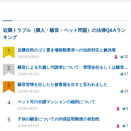
近隣トラブル（隣人・騒音・ペット問題）の法律Q&Aラン
キング
1
近隣住民のゴミ置き場移動要求への法的対応と解決策
22
2020年10月9日
2
騒音による引越し代請求について、管理会社もしくは騒音主から請求できるか？
27
2020年4月24日
3
騒音苦情を出したら被害届を出すと言われました
25
2023年1月19日
4
ペット可の分譲マンションの細則について
6
2023年1月5日
5
子供の騒音についての内容証明郵便の有効性
7
2025年6月24日