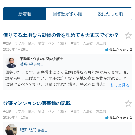
新着順
回答数が多い順
役にたった順
借りてる土地なら動物の骨を埋めても大丈夫ですか？
#近隣トラブル（隣人・騒音・ペット問題）
#住民・入居者・買主側
2026年7月28日
役にたった
2
不動産・住まいに強い弁護士
澁谷 望
弁護士
回答いたします。※弁護士により見解は異なる可能性があります。 結
論から申し上げますと、地主の許可なく借地の庭にお骨を埋めること
は避けるべきであり、無断で埋めた場合、将来的に撤去請求や退去時
の損害賠償（原状回復費用）を求められるリスクがあります。 法律
上、自分のペットの遺骨を埋める行為自体は墓地埋葬法違反や不法投
棄には該当しないため、犯罪になるわけではありません。しかし、建
分譲マンションの議事録の記載
物の所有者は質問者様であっても、土地の所有権はあくまで地主にあ
#近隣トラブル（隣人・騒音・ペット問題）
#住民・入居者・買主側
ります。そのため、地主に無断でお骨を埋める行為は、他人の所有権
2026年7月13日
役にたった
1
を侵害する行為や、借地人としての善管注意義務違反とみなされる可
能性が高いのが私見です。 どうしてもお近くで供養されたい場合は、
肥田 弘昭
弁護士
事前に地主へ相談して許可を得るか、土地に直接埋めずに大きめの鉢