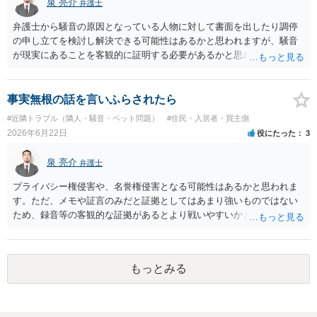
泉 亮介
弁護士
弁護士から騒音の原因となっている人物に対して書面を出したり調停
の申し立てを検討し解決できる可能性はあるかと思われますが、騒音
が現実にあることを客観的に証明する必要があるかと思われます。
事実無根の話を言いふらされたら
#近隣トラブル（隣人・騒音・ペット問題）
#住民・入居者・買主側
2026年6月22日
役にたった
3
泉 亮介
弁護士
プライバシー権侵害や、名誉権侵害となる可能性はあるかと思われま
す。ただ、メモや証言のみだと証拠としてはあまり強いものではない
ため、録音等の客観的な証拠があるとより戦いやすいかと思われま
す。
もっとみる