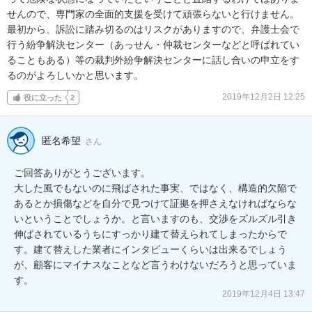
せんので、専門家の全面的支援を受けて頑張らないと行けません。

最初から、訴訟に踏み切るのはリスクがありますので、弁護士会で
行う紛争解決センター（あっせん・仲裁センターなどと呼ばれてい
ることもある）等の裁判外紛争解決センターに話し合いの申立をす
るのがよろしいかと思います。
2019年12月2日 12:25
役に立った
2
匿名希望
さん
ご回答ありがとうございます。

大した風でもないのに飛ばされた事実、ではなく、構造的欠陥で
あるとか損傷などを自分で見つけて証拠を押さえなければならな
いということでしょうか。と言いますのも、交渉をズルズル引き
伸ばされているうちにすっかり建て替えられてしまったからで
す。建て替えした業者にインタビューくらいは出来るでしょう
が、顧客にマイナスなことなど言うわけないだろうと思っていま
す。
2019年12月4日 13:47