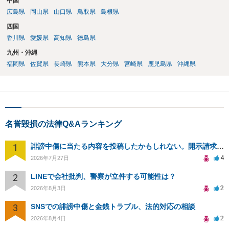
中国
広島県
岡山県
山口県
鳥取県
島根県
四国
香川県
愛媛県
高知県
徳島県
九州・沖縄
福岡県
佐賀県
長崎県
熊本県
大分県
宮崎県
鹿児島県
沖縄県
名誉毀損の法律Q&Aランキング
1
誹謗中傷に当たる内容を投稿したかもしれない。開示請求や民事刑事裁判に発展しうるのか教えて欲しい。
4
2026年7月27日
2
LINEで会社批判、警察が立件する可能性は？
2
2026年8月3日
3
SNSでの誹謗中傷と金銭トラブル、法的対応の相談
2
2026年8月4日