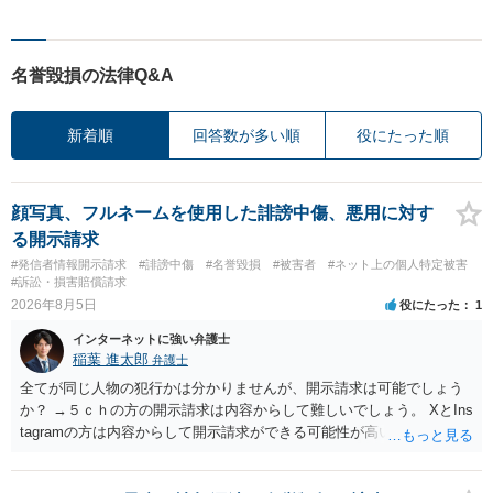
名誉毀損の法律Q&A
新着順
回答数が多い順
役にたった順
顔写真、フルネームを使用した誹謗中傷、悪用に対す
る開示請求
#発信者情報開示請求
#誹謗中傷
#名誉毀損
#被害者
#ネット上の個人特定被害
#訴訟・損害賠償請求
2026年8月5日
役にたった
1
インターネットに強い弁護士
稲葉 進太郎
弁護士
全てが同じ人物の犯行かは分かりませんが、開示請求は可能でしょう
か？ →５ｃｈの方の開示請求は内容からして難しいでしょう。 XとIns
tagramの方は内容からして開示請求ができる可能性が高いでしょう。
ただ、アカウントが削除されていると開示請求は失敗する可能性が高
いでしょう。７月中にアカウントが削除されている場合、今から進め