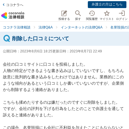
弁護士の方はこちら
ココナラへ
投稿する
探す
閲覧履歴
マイリスト
ログイン
ココナラ法律相談
法律Q&A
インターネットの法律Q&A
名誉毀損の
削除した口コミについて
公開日時：
2023年8月6日 18:25
更新日時：
2023年8月7日 22:49
会社の口コミサイトに口コミを投稿しました。

人物の特定ができるような書き込みはしていないですし、もちろん
故意に批判的な書き込みをしたわけではありません。業務的にこの
ような傾向があるという口コミしか書いていないのですが、企業側
から削除するよう連絡がありました。

こちらも揉めたりするのは嫌だったのですぐに削除をしました。

ですが、会社の評判を下げる行為をしたとのことで弁護士を通して
訴えると連絡がありました。

この場合、名誉毀損にも会社に不利益を与えたことにもならないと