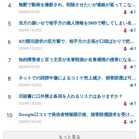
4
無断で動画を撮影され、削除させたいが連絡が返ってこない。
2
2026年8月4日
5
当方の腹いせで相手方の個人情報をSNSで晒してしまい名誉毀損させてしまったかもしれない
2
2026年7月29日
6
Xの開示請求の双方審で、相手方の主張が口頭ばかりで把握しきれません
3
2026年7月22日
7
知的障害者と言う文言が名誉毀損か名誉感情の侵害になるか教えてほしい。
1
2026年8月4日
8
ネットでの誹謗中傷によるコミケ売上減少、損害賠償は可能か？
4
2026年7月30日
9
示談書に口外禁止条項を入れるリスクはありますか？
5
2026年7月23日
10
Google口コミで発信者情報開示後、損害賠償請求を受けています。示談について相談です。
7
2026年7月14日
もっと見る