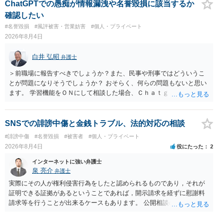
ても失敗する可能性が高いように思われます。 相手を特定できた場
ChatGPTでの愚痴が情報漏洩や名誉毀損に該当するか
合、相手に全ての弁護士費用を負担させることは可能でしょうか？ →
確認したい
訴訟外の交渉で相手方が認めれば負担させることができるでしょう。
#名誉毀損
#風評被害・営業妨害
#個人・プライベート
訴訟で判決となった場合は、実際の弁護士費用が認められる場合と認
2026年8月4日
められない場合があり何ともいえないところでしょう。
白井 弘昭
弁護士
＞前職場に報告すべきでしょうか？また、民事や刑事ではどういうこ
とが問題になりそうでしょうか？ おそらく、何らの問題もないと思い
ます。 学習機能をＯＮにして相談した場合、Ｃｈａｔｇｐｔがｏｐｅ
ｎＡＩに相談内容を蓄積し、他の質問者への何らかの回答の際に参照
する可能性がありますが、個人名や会社名を特定していない限り、一
般論として抽象化されて回答に織り込まれる可能性が生じるにすぎま
SNSでの誹謗中傷と金銭トラブル、法的対応の相談
せんので、その情報自体が、秘密情報に当たるとは思えませんし、名
#誹謗中傷
#名誉毀損
#被害者
#個人・プライベート
誉棄損として、個人や会社に対する誹謗中傷の不特定多数への公開に
2026年8月4日
役にたった
2
当たるとも思われません。 もちろん、誰がその内容をｃｈａｔｇｐｔ
に入力したかも第三者にしられることはないので、個人や会社の特定
インターネットに強い弁護士
をせずに書き込んだことで（おそらく特定して書き込んだとして
泉 亮介
弁護士
も）、相談者さんが刑事民事の責任に問われることはないでしょう。
実際にその人が権利侵害行為をしたと認められるものであり，それが
私見ながらご参考まで。
証明できる証拠があるということであれば，開示請求を経ずに慰謝料
請求等を行うことが出来るケースもあります。 公開相談の場では回答
は難しいかと思われますので，お手持ちの証拠資料を持参の上弁護士