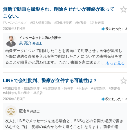
に個別に相談されると良いでしょう。
無断で動画を撮影され、削除させたいが連絡が返って
こない。
#リベンジポルノ
#個人情報削除
#肖像権侵害
#被害者
#名誉毀損
2026年8月4日
役にたった
2
インターネットに強い弁護士
泉 亮介
弁護士
画像データについて削除したことを書面にて約束させ，画像が流出し
た際に違約金条項を入れる等で削除したことについての表明保証をす
ることが限界かと思われます。 ただ，書面を家に送ると家族に不貞行
為が発覚しご自身が慰謝料請求を受けるリスクがあるため，書面で削
除等を求めることは避けたほうが良いかと思われます。
LINEで会社批判、警察が立件する可能性は？
#業務妨害罪・信用毀損罪
#名誉毀損罪・侮辱罪
#不起訴
#名誉毀損
#加害者
#逮捕や勾留の阻止・準抗告
2026年8月3日
役にたった
2
匿名A
弁護士
友人にLINEでメッセージを送る場合と、SNSなどの公開の場所で書き
込むのとでは、犯罪の成否から全く違うことになります。前者の場