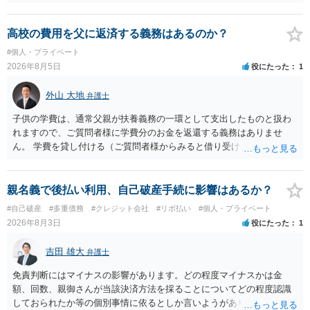
お金が返金できないというだけで、何ら相手を騙していません。 です
ので、詐欺罪の実行行為性が無く罪に問うことはできません。 おそら
く、相手が真実を話せば警察も取り合わないと思いますが、虚偽の内
高校の費用を父に返済する義務はあるのか？
容を述べた場合は、捜査はあるかもしれません。 ただし、捜査におい
#個人・プライベート
て、真実を説明すれば、「ちゃんと返しなさいよ」程度の注意で済む
2026年8月5日
役にたった
1
ことだと思われます。 また、返せるお金が無いのであれば、返せない
のは致し方ありません。真摯に分割して支払うことを相手に告げてい
外山 大地
弁護士
くのみでしょう。 以上、ご参考まで。
子供の学費は、通常父親が扶養義務の一環として支出したものと扱わ
れますので、ご質問者様に学費分のお金を返還する義務はありませ
ん。 学費を貸し付ける（ご質問者様からみると借り受ける）といった
合意がない限りは、法的に返す義務があると主張するのは難しいでし
ょう。
親名義で後払い利用、自己破産手続に影響はあるか？
#自己破産
#多重債務
#クレジット会社
#リボ払い
#個人・プライベート
2026年8月3日
役にたった
1
吉田 雄大
弁護士
免責判断にはマイナスの影響があります。どの程度マイナスかは金
額、回数、親御さんが当該決済方法を採ることについてどの程度認識
しておられたか等の個別事情に依るとしか言いようがありません。 と