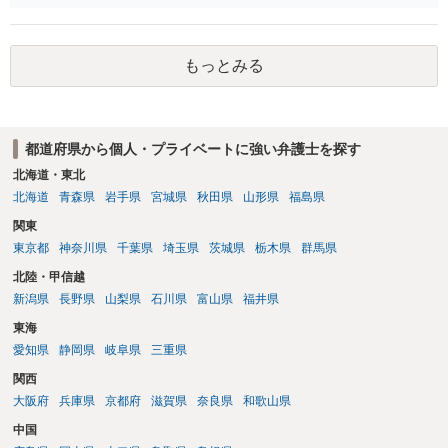
もらうよう約束した男性に支払いをお願いするしかないように思われ
ます。 入籍した場合でも、原則契約者が単独で全ての債務を負うこと
には変わりがありません。 なかなか対応に難しい案件であり、公開の
もっとみる
場でアドバイスを行うのも限界があるように思われますので、資料等
を持参のうえ個別に弁護士に相談されることをお勧めします。
都道府県から個人・プライベートに強い弁護士を探す
北海道・東北
北海道
青森県
岩手県
宮城県
秋田県
山形県
福島県
関東
東京都
神奈川県
千葉県
埼玉県
茨城県
栃木県
群馬県
北陸・甲信越
新潟県
長野県
山梨県
石川県
富山県
福井県
東海
愛知県
静岡県
岐阜県
三重県
関西
大阪府
兵庫県
京都府
滋賀県
奈良県
和歌山県
中国