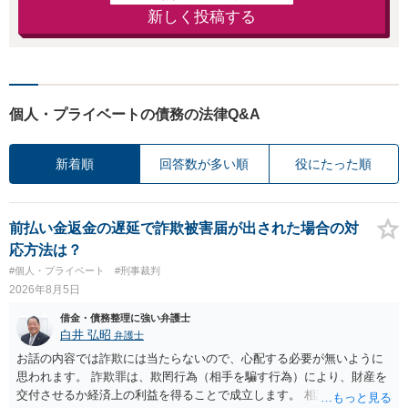
新しく投稿する
個人・プライベートの債務の法律Q&A
新着順
回答数が多い順
役にたった順
前払い金返金の遅延で詐欺被害届が出された場合の対
応方法は？
#個人・プライベート
#刑事裁判
2026年8月5日
借金・債務整理に強い弁護士
白井 弘昭
弁護士
お話の内容では詐欺には当たらないので、心配する必要が無いように
思われます。 詐欺罪は、欺罔行為（相手を騙す行為）により、財産を
交付させるか経済上の利益を得ることで成立します。 相談者さんは、