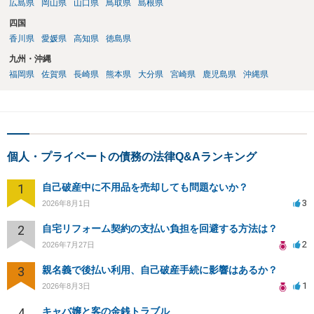
広島県
岡山県
山口県
鳥取県
島根県
四国
香川県
愛媛県
高知県
徳島県
九州・沖縄
福岡県
佐賀県
長崎県
熊本県
大分県
宮崎県
鹿児島県
沖縄県
個人・プライベートの債務の法律Q&Aランキング
1
自己破産中に不用品を売却しても問題ないか？
3
2026年8月1日
2
自宅リフォーム契約の支払い負担を回避する方法は？
2
2026年7月27日
3
親名義で後払い利用、自己破産手続に影響はあるか？
1
2026年8月3日
4
キャバ嬢と客の金銭トラブル