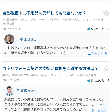
もあれ、依頼しておられる弁護士さんに直ちに具体的状況をお伝えに
なって相談し、善後策を考えることをお勧めします。
自己破産中に不用品を売却しても問題ないか？
#消費者金融
#個人・プライベート
#奨学金
#銀行借り入れ
#クレジット会社
#自己破産
2026年8月1日
役にたった
3
川添 圭
弁護士
これ以上のことは、運用基準との兼ね合いや弁護士の考え方もあるた
め、担当弁護士へ聞いた方がよいでしょう。
自宅リフォーム契約の支払い負担を回避する方法は？
#自筆証書遺言の作成
#遺言
#個人・プライベート
#公正証書遺言の作成
2026年7月27日
役にたった
2
王 宣麟
弁護士
懇意にしている男性に自宅のリフォーム費用を立て替えてもらった、
改修工事の契約名義はご自身という状況になりますでしょうか。 もし
そうであれば原則債務を負うのは契約であるため、残代金を捻出して