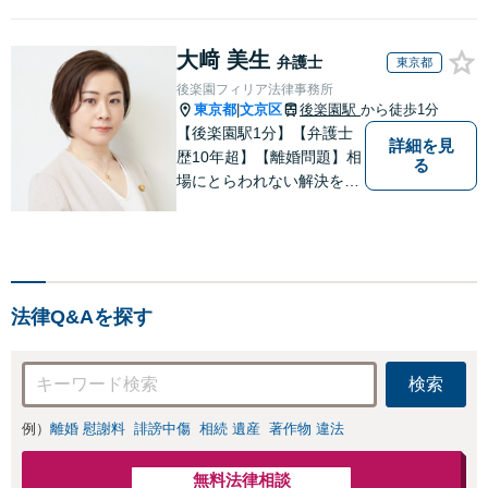
大﨑 美生
弁護士
東京都
後楽園フィリア法律事務所
東京都
文京区
後楽園駅
から徒歩1分
|
【後楽園駅1分】【弁護士
詳細を見
歴10年超】【離婚問題】相
る
場にとらわれない解決を目
指します。シングルマザー
の家庭育ち【相続問題】協
力弁護士、税理士、司法書
士と連携します。著書あ
り。事務員任せにせず弁護
法律Q&Aを探す
士が全ての手続きを代理し
ます。
検索
例）
離婚 慰謝料
誹謗中傷
相続 遺産
著作物 違法
無料法律相談