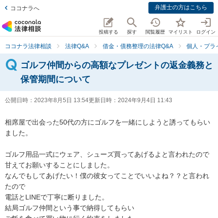
弁護士の方はこちら
ココナラへ
投稿する
探す
閲覧履歴
マイリスト
ログイン
ココナラ法律相談
法律Q&A
借金・債務整理の法律Q&A
個人・プラ
ゴルフ仲間からの高額なプレゼントの返金義務と
保管期間について
公開日時：
2023年8月5日 13:54
更新日時：
2024年9月4日 11:43
相席屋で出会った50代の方にゴルフを一緒にしようと誘ってもらい
ました。

ゴルフ用品一式にウェア、シューズ買ってあげるよと言われたので
甘えてお願いすることにしました。

なんでもしてあげたい！僕の彼女ってことでいいよね？？と言われ
たので

電話とLINEで丁寧に断りました。

結局ゴルフ仲間という事で納得してもらい
