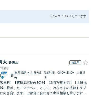
1人が
マイリストしています
善大
弁護士
埼玉県
律事務所
東所沢駅
から徒歩1
営業時間：08:00~23:00（土日祝
所沢
|
市
日）
分
談無料】【東所沢駅徒歩30秒】【深夜早朝対応】【土日祝
域に根差した「マチベン」として、みなさまの法律トラブ
に向き合います。ご都合に合わせて出張相談も承ります。
ブルな料金体系をご提供しています。