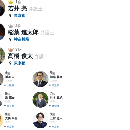
1
位
若井 亮
弁護士
東京都
2
位
稲葉 進太郎
弁護士
神奈川県
3
位
髙橋 俊太
弁護士
東京都
4
5
位
位
川添 圭
加藤 善大
弁護士
弁護士
大阪府
埼玉県
6
7
位
位
泉 亮介
竹本 真紀
弁護士
弁護士
東京都
愛知県
8
9
位
位
大橋 卓生
三村 勇人
弁護士
弁護士
東京都
東京都