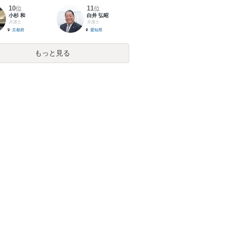
10
11
位
位
小杉 和
白井 弘昭
弁護士
弁護士
京都府
愛知県
もっと見る