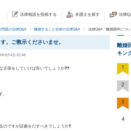
法律相談を投稿する
弁護士を探す
法律Q
女問題の法律Q&A
離婚すること自体の法律Q&A
法律Q&A「離婚調停につ
ます。ご教示くださいませ。
離婚
キン
3年8月4日 02:48
1
な主張をしていけば良いでしょうか❓❓

2
。

3
4
るのですが証拠をだすべきでしょうか❓
