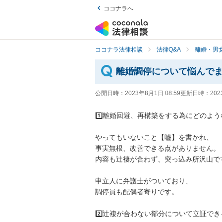
ココナラへ
ココナラ法律相談
法律Q&A
離婚・男
離婚調停について悩んで
公開日時：
2023年8月1日 08:59
更新日時：
202
1️⃣離婚回避、再構築をする為にどのよう
やってもいないこと【嘘】を書かれ、

事実無根、改善できる点がありません。

内容も辻褄が合わず、突っ込み所沢山です
申立人に弁護士がついており、

調停員も配偶者寄りです。

2️⃣辻褄が合わない部分について立証でき