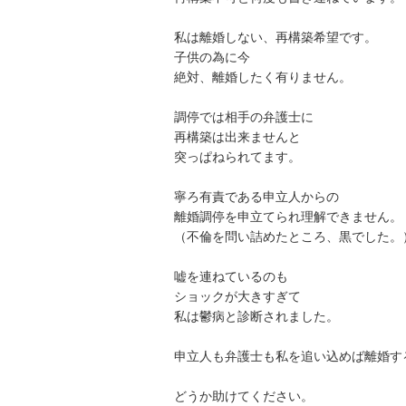
私は離婚しない、再構築希望です。

子供の為に今

絶対、離婚したく有りません。

調停では相手の弁護士に

再構築は出来ませんと

突っぱねられてます。

寧ろ有責である申立人からの

離婚調停を申立てられ理解できません。

（不倫を問い詰めたところ、黒でした。）
嘘を連ねているのも

ショックが大きすぎて

私は鬱病と診断されました。

申立人も弁護士も私を追い込めば離婚す
どうか助けてください。