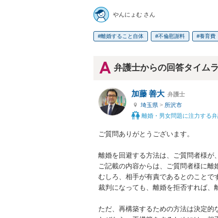
やんにょむ さん
離婚すること自体
不倫慰謝料
養育費
弁護士からの回答タイム
加藤 善大
弁護士
埼玉県
>
所沢市
離婚・男女問題に注力する弁
ご質問ありがとうございます。

離婚を回避する方法は、ご質問者様が、
ご記載の内容からは、ご質問者様に離婚
むしろ、相手が有責であるとのことです
裁判になっても、離婚を拒否すれば、離
ただ、再構築するための方法は決定的な