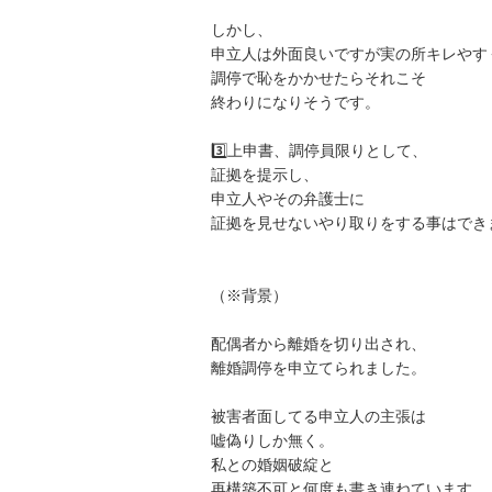
しかし、

申立人は外面良いですが実の所キレやすく
調停で恥をかかせたらそれこそ

終わりになりそうです。

3️⃣上申書、調停員限りとして、

証拠を提示し、

申立人やその弁護士に

証拠を見せないやり取りをする事はできま
（※背景）

配偶者から離婚を切り出され、

離婚調停を申立てられました。

被害者面してる申立人の主張は

嘘偽りしか無く。

私との婚姻破綻と

再構築不可と何度も書き連ねています。
