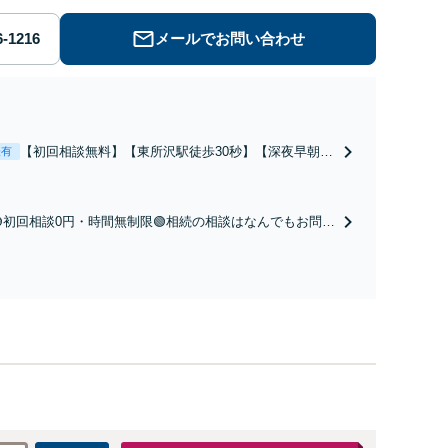
メールでお問い合わせ
【初回相談無料】【東所沢駅徒歩30秒】【深夜早朝対
表有
応】【土日祝対応】中高年離婚／財産分与／不貞慰謝
料請求／養育費増額・減額請求などはお任せくださ
い。双方納得した後腐れがない解決に向けて、全力を
🟢初回相談0円・時間無制限🟢相続の相談はなんでもお問合
尽くします。
せください！遺産分割／遺言書作成／遺留分侵害額請求／
相続人調査など。相続手続きから親や兄弟、親戚とのトラ
ブルなど幅広く対応。他士業とも連携可能です【出張相談
可】【東所沢駅30秒】