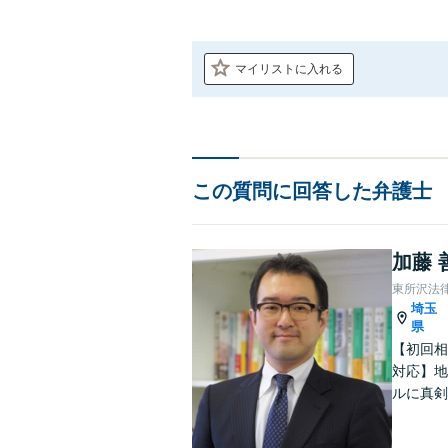
マイリストに入れる
この質問に回答した弁護士
加藤 
東所沢法
埼玉
県
【初回相
対応】地
ルに真剣
リーズナ