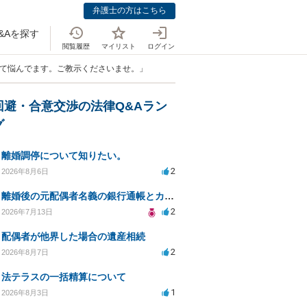
弁護士の方はこちら
&Aを探す
閲覧履歴
マイリスト
ログイン
いて悩んでます。ご教示くださいませ。」
回避・合意交渉の法律Q&Aラン
グ
離婚調停について知りたい。
2
2026年8月6日
離婚後の元配偶者名義の銀行通帳とカードの処分方法について
2
2026年7月13日
配偶者が他界した場合の遺産相続
2
2026年8月7日
法テラスの一括精算について
1
2026年8月3日