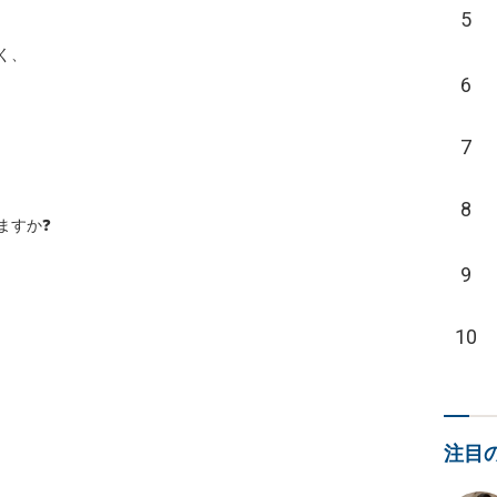
5
、

6
7
8
すか❓

9
10
注目