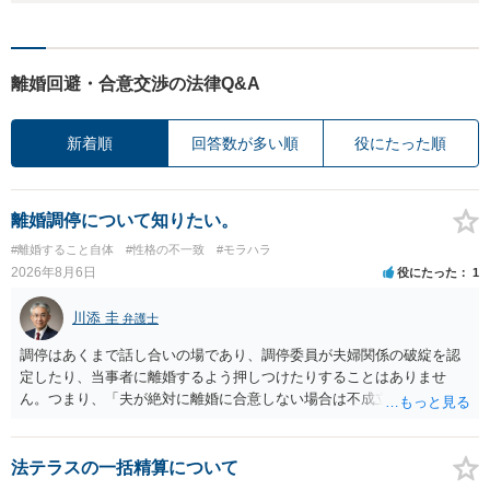
離婚回避・合意交渉の法律Q&A
新着順
回答数が多い順
役にたった順
離婚調停について知りたい。
#離婚すること自体
#性格の不一致
#モラハラ
2026年8月6日
役にたった
1
川添 圭
弁護士
調停はあくまで話し合いの場であり、調停委員が夫婦関係の破綻を認
定したり、当事者に離婚するよう押しつけたりすることはありませ
ん。つまり、「夫が絶対に離婚に合意しない場合は不成立になり」、
離婚訴訟を提起して離婚を命じる判決を得て確定しなければ離婚はで
きません。 調停段階での離婚成立を希望するなら、夫が離婚に前向き
になるような条件提示をする等、模索するほかありません（極端な話
法テラスの一括精算について
をいえば、夫から「この条件なら離婚してもよい」として提示された