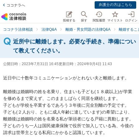
弁護士の方はこちら
ココナラへ
投稿する
探す
閲覧履歴
マイリスト
ログイン
ココナラ法律相談
法律Q&A
離婚・男女問題の法律Q&A
離婚するこ
近所中に離婚します。必要な手続き、準備につい
て教えてください。
公開日時：
2023年7月31日 16:45
更新日時：
2024年9月4日 11:43
近日中に十数年コミュニケーションがとれない夫と離婚します。

離婚後は婚姻時の姓を名乗り、住まいも子ども(１８歳以上)が学業
を修めるまで変えず、このまましばらく同居を継続します。

子どもが学校を卒業するであろう３年後に完全別離の予定です。

子ども(２人おり、ともに成人年齢に達しています)の希望により、
離婚後は婚姻時の姓を名乗る私が筆頭者になる戸籍に異動します。

子どものうち一人は国民健康保険で役所で加入している為、今後の
請求は世帯主となる私宛にかかると認識しています。
