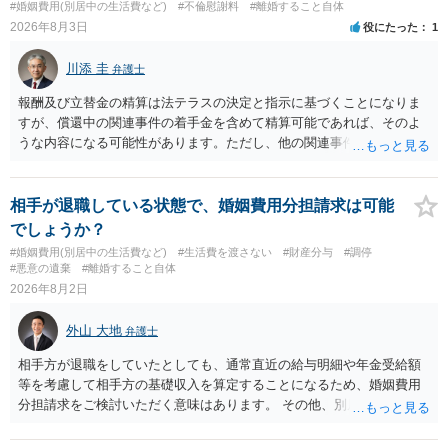
#婚姻費用(別居中の生活費など)
#不倫慰謝料
#離婚すること自体
条件を全部丸呑みする、という方法しかないかもしれません）。た
2026年8月3日
役にたった
1
だ、離婚訴訟をしたくないという考えを見透かされてしまうと、逆に
足下を見られてしまいますので、注意する必要があります。 夫が離婚
川添 圭
弁護士
に抵抗する可能性が高いのであれば、むしろ淡々と調停不成立にして
離婚訴訟で離婚原因を主張し、判決へ持っていく方が近道であること
報酬及び立替金の精算は法テラスの決定と指示に基づくことになりま
も少なくありません。見通し等を含め、弁護士へ相談・依頼した方が
すが、償還中の関連事件の着手金を含めて精算可能であれば、そのよ
よいと思います。
うな内容になる可能性があります。ただし、他の関連事件でも相手方
から金銭を取得できる場合には個別に考える場合もあります。個別事
情によって対応が違いますので、法テラスへお尋ねいただいた方が確
実です。
相手が退職している状態で、婚姻費用分担請求は可能
でしょうか？
#婚姻費用(別居中の生活費など)
#生活費を渡さない
#財産分与
#調停
#悪意の遺棄
#離婚すること自体
2026年8月2日
外山 大地
弁護士
相手方が退職をしていたとしても、通常直近の給与明細や年金受給額
等を考慮して相手方の基礎収入を算定することになるため、婚姻費用
分担請求をご検討いただく意味はあります。 その他、別居の経緯、質
問者様の年収、監護されているお子様がいるかといった事情をふまえ
て、ご検討いただくのが良いかと思います。