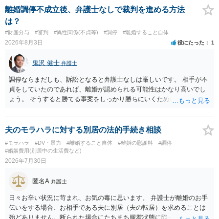
離婚調停不成立後、弁護士なしで裁判を進める方法
は？
#財産分与
#審判
#異性関係(不貞等)
#調停
#離婚すること自体
2026年8月3日
役にたった
1
鬼沢 健士
弁護士
調停ならまだしも、訴訟となると弁護士なしは厳しいです。 相手が不
貞をしていたのであれば、離婚が認められる可能性はかなり高いでし
ょう。 そうすると勝てる事案をしっかり勝ちにいくためにも弁護士委
任を強くおすすめします。
夫のモラハラに対する別居の法的手続き相談
#モラハラ
#DV・暴力
#離婚すること自体
#離婚の慰謝料
#調停
#婚姻費用(別居中の生活費など)
2026年7月30日
匿名A
弁護士
日々お辛い状況に苛まれ、お気の毒に思います。 弁護士が離婚のお手
伝いをする場合、お相手である夫に別居（夫の転居）を求めることは
殆どありません。断られた場合にたちまち膠着状態に陥ってしまうの