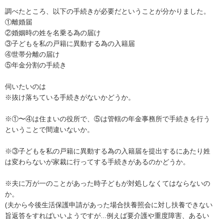
調べたところ、以下の手続きが必要だということが分かりました。

①離婚届

②婚姻時の姓を名乗る為の届け

③子どもを私の戸籍に異動する為の入籍届

④世帯分離の届け

⑤年金分割の手続き

伺いたいのは

※抜け落ちている手続きがないかどうか。

※①〜④は住まいの役所で、⑤は管轄の年金事務所で手続きを行う
ということで間違いないか。

※③子どもを私の戸籍に異動する為の入籍届を提出するにあたり姓
は変わらないが家裁に行ってする手続きがあるのかどうか。

※夫に万が一のことがあった時子どもが対処しなくてはならないの
か。

(夫から今後生活保護申請があった場合扶養照会に対し扶養できない
旨返答をすればいいようですが...例えば要介護や重度障害、あるい