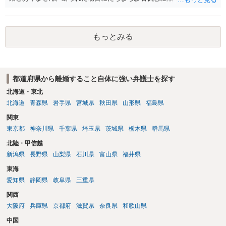
と、同居中の依頼者ご本人をますます窮地に陥らせてしまう可能性が
高いためです。 実務的には、ご相談者さまが転居する形で離婚協議等
を進める選択を採らざるを得ないことが圧倒的多数です。
もっとみる
都道府県から離婚すること自体に強い弁護士を探す
北海道・東北
北海道
青森県
岩手県
宮城県
秋田県
山形県
福島県
関東
東京都
神奈川県
千葉県
埼玉県
茨城県
栃木県
群馬県
北陸・甲信越
新潟県
長野県
山梨県
石川県
富山県
福井県
東海
愛知県
静岡県
岐阜県
三重県
関西
大阪府
兵庫県
京都府
滋賀県
奈良県
和歌山県
中国