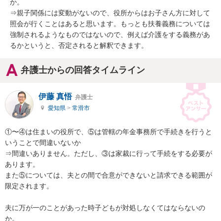
か。

⇒親子関係には変動がないので、役所からはお子さん方に対して
照会が行くことはあると思います。もっとも扶養義務については
強制されるようなものではないので、例えば介護をする義務があ
るかというと、否定されると解釈できます。
弁護士からの回答タイムライン
伊藤 真悟
弁護士
愛知県
>
常滑市
①〜④は住まいの役所で、⑤は管轄の年金事務所で手続きを行うと
いうことで間違いないか

⇒間違いありません。ただし、③は家裁に行って手続をする必要が
あります。

また⑤については、夫との間で合意ができないと請求できる範囲が
限定されます。

夫に万が一のことがあった時子どもが対処しなくてはならないの
か。
