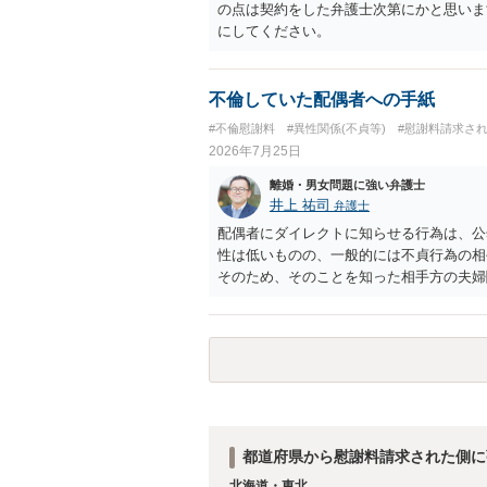
の点は契約をした弁護士次第にかと思いま
にしてください。
不倫していた配偶者への手紙
#不倫慰謝料
#異性関係(不貞等)
#慰謝料請求さ
2026年7月25日
離婚・男女問題に強い弁護士
井上 祐司
弁護士
配偶者にダイレクトに知らせる行為は、公
性は低いものの、一般的には不貞行為の相
そのため、そのことを知った相手方の夫婦
一般的かと思います。
都道府県から慰謝料請求された側に
北海道・東北