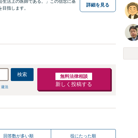
会生活上の医師である。」この信念に基
詳細を見る
を目指します。
検索
無料法律相談
新しく投稿する
 違法
回答数が多い順
役にたった順