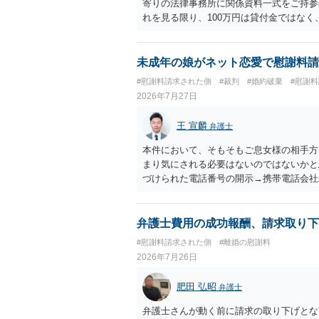
寄りの法律事務所に関係資料一式をご持参の
ます。 そのうえで、合意できるかは、
れを見る限り、100万円は貸付金ではなく
ご記載の内容からは判断できないので
む１００万円の貸付に至るまでのやり取り
りますので、むしろ、原則としては、清
金銭であったと評価される可能性はあると考
質問に対する回答は以上ですが、可能であ
いうLINEや誓約書は、裁判上どの程度証
未成年の娘がネット恋愛で慰謝料請
されて、 今後の対応についてアドバイ
ない限り、具体的な判断はできませんが、
#慰謝料請求された側
#裁判
#婚約破棄
#慰謝
ければ幸いです。
から100万円を貸付扱いに変更すること
2026年7月27日
正当な権利がないのに利益を取得した）と
はないかと存じます。 ④ 私は現在、収入
王 宣麟
弁護士
再婚したが主人はお金に厳しい為、一括で
払いになる可能性はありますか。 ⇒判決
本件において、そもそもご息女様の相手方
を差し押さえられ、そこから債権回収が
まり気にされる必要はないのではないかと思
すので、その場合は分割払いにより支払うこ
づけられた電話番号の開示→携帯電話会社
円のみ和解交渉を続けるべきでしょうか。
のような精神的損害が発生したと明確にい
する必要はないと考えられるため、 12
ないかと推察します。
弁護士費用の成功報酬、請求取り下
#慰謝料請求された側
#離婚の慰謝料
2026年7月26日
肥田 弘昭
弁護士
弁護士さんが動く前に請求の取り下げとな