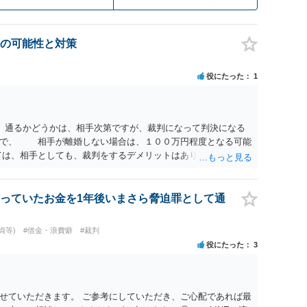
の可能性と対策
役にたった
1
 通るかどうかは、相手次第ですが、裁判になって判決になる
ので、 相手が離婚しない場合は、１００万円程度となる可能
は、相手としても、裁判をするデメリットはありますから（経
にご自身が、裁判も辞さずという姿勢を示すことで、プラスに
する多くの場合は、相手が弁護士に依頼しているケースで、５
と思います。 通常は、６０万円から８０万円程度になること
っていたお金を1年後いまさら脅迫罪として通
質問② ご記載の内容が減額を進めるうえでの交渉材料かと思
とは、交渉材料にはならないかと思いますので、ご注意くださ
貞等)
#借金・浪費癖
#裁判
破綻していたことや、相手女性が結婚しているとは知らなかっ
役にたった
3
スバイケースですので、ご自身の場合にそれらの主張ができる
違約金を５０万円とする旨の交渉をすることが妥当かどうかと
するような金額では、その条項自体が無効になり得ますが、
良俗に反するほど高額とはいえないと考えますので、 結局
せていただきます。 ご参考にしていただき、ご心配であれば最
納得できるかどうかという基準でお考えいただくといいと思い