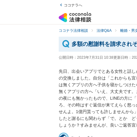
ココナラへ
ココナラ法律相談
法律Q&A
離婚・男
多額の慰謝料を請求され
公開日時：
2023年7月31日 10:38
更新日時：
20
先日、出会いアプリでとある女性と話しが進
の交換しました。自分は「これからも宜し
は無くアプリの方へ子供を寝かしつけたら
無くアプリの方へ「いえ、大丈夫です。
の夜にも無かったもので、LINEの方に
ろ、その時はすぐ返信が来てえらく怒っ
せんよ。1億円貰っても許しませんから
したと謝るにも関わらず「で。とか　ど
しょうか？すみませんが、良いご返答宜