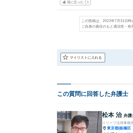
役に立った
1
この投稿は、2023年7月31日
ご自身の責任のもと適法性・有
マイリストに入れる
この質問に回答した弁護士
松本 治
弁護
リリーフ法律事務
東京都
板橋区
|