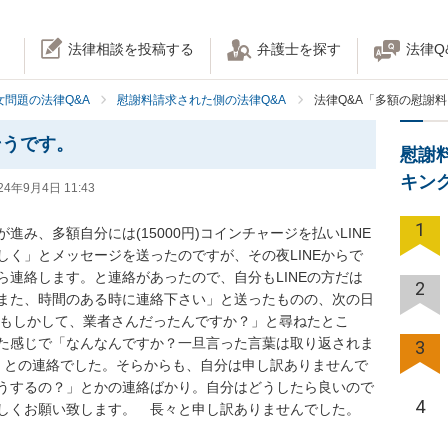
法律相談を投稿する
弁護士を探す
法律Q
女問題の法律Q&A
慰謝料請求された側の法律Q&A
法律Q&A「多額の慰謝
そうです。
慰謝
キン
24年9月4日 11:43
1
み、多額自分には(15000円)コインチャージを払いLINE
く」とメッセージを送ったのですが、その夜LINEからで
連絡します。と連絡があったので、自分もLINEの方だは
2
また、時間のある時に連絡下さい」と送ったものの、次の日
「もしかして、業者さんだったんですか？」と尋ねたとこ
た感じで「なんなんですか？一旦言った言葉は取り返されま
3
」との連絡でした。そらからも、自分は申し訳ありませんで
うするの？」とかの連絡ばかり。自分はどうしたら良いので
4
しくお願い致します。　長々と申し訳ありませんでした。