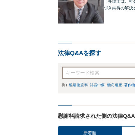
「弁護士は、社
づき納得の解決
法律Q&Aを探す
例）
離婚 慰謝料
誹謗中傷
相続 遺産
著作物
慰謝料請求された側の法律Q&A
新着順