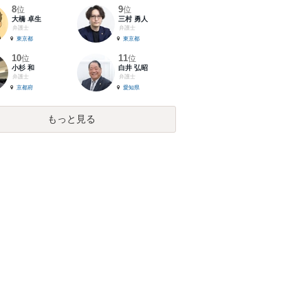
8
9
位
位
大橋 卓生
三村 勇人
弁護士
弁護士
東京都
東京都
10
11
位
位
小杉 和
白井 弘昭
弁護士
弁護士
京都府
愛知県
もっと見る