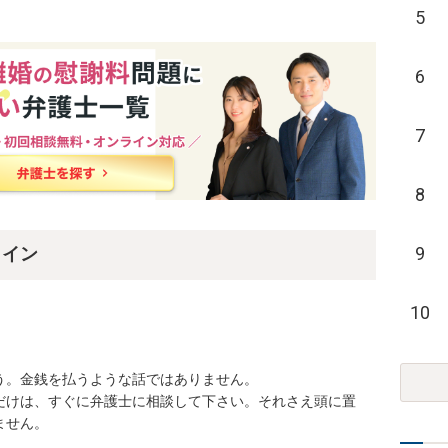
5
6
7
8
9
ライン
10
。金銭を払うような話ではありません。

だけは、すぐに弁護士に相談して下さい。それさえ頭に置
ません。