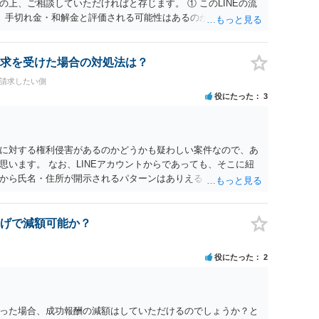
上、ご相談していただければと存じます。 ① このLINEの流
相手も納得できるか否かにかかってはきますが。 ４ 質問④
、手切れ金・和解金と評価される可能性はあるのか ⇒LINEを含
すが、 清算条項を記載しないで合意することはリスクがあ
等の経緯、誓約書の内容等を踏まえて、関係を清算するための
算条項を記載するべきであるとお考えいただくといいです。 ご
えます。 ② 「今後一切関与しないなら100万円振り込む」と
れば、ご依頼になるかは別として、お近くの弁護士に直接相談
拠価値があるのか ⇒前後のやり取りや誓約書の具体的内容を見
求を受けた場合の対処法は？
ス等を求めることをお勧めいたします。 ご参考にしていただ
一定の証拠価値はあると考えます。 ③ 借用書があっても、後
料請求したい側
は認められるのか。 ⇒おそらく１００万円は不当利得（受け取る
役にたった
3
して返還請求されているものかと推察しますので、 貸金返還で
も不安定で貯金もなくリボ払い借金が既に約100万あり。今年に
220万円を支払う事は困難 仮に裁判で敗訴した場合でも、分割
となり敗訴してしまった場合は、強制執行により不動産等の財産
に対する権利侵害があるのかどうかも疑わしい案件なので、あ
図られることになりますが、 和解であれば柔軟な解決が可能で
います。 なお、LINEアカウントからであっても、そこに紐
とも十分可能です。 ⑤ このような事情であれば、私は120万
から氏名・住所が開示されるパターンはありえるものの、本件
 ⇒ご相談者様の認識を前提にすれば、１００万円も含めて返済
えないような案件において開示がなされる可能性も低いのでは
0万円のみについて交渉を続けることがベターかと存じます。
げで減額可能か？
役にたった
2
った場合、成功報酬の減額はしていただけるのでしょうか？と