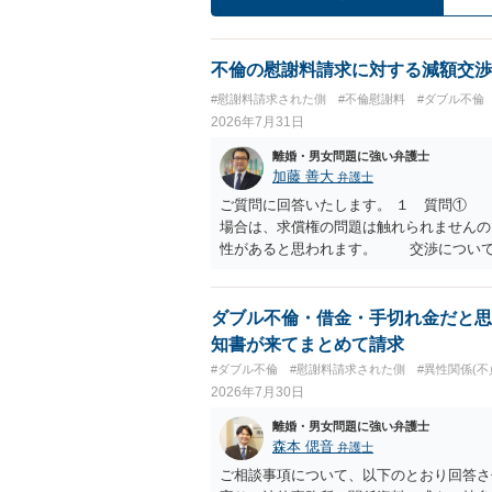
不倫の慰謝料請求に対する減額交渉
#慰謝料請求された側
#不倫慰謝料
#ダブル不倫
2026年7月31日
離婚・男女問題に強い弁護士
加藤 善大
弁護士
ご質問に回答いたします。 １ 質問①
場合は、求償権の問題は触れられません
性があると思われます。 交渉について
済的、時間的、精神的負担等）、 反対
働く可能性は有り得ます。 交渉で解決
０万円以下で合意できる場合は稀である
ダブル不倫・借金・手切れ金だと思
が多いというのが私の印象です。 ２ 
知書が来てまとめて請求
います。 なお、ご自身が離婚しないこ
#ダブル不倫
#慰謝料請求された側
#異性関係(不
い。 また、相手夫婦の婚姻関係が既に
2026年7月30日
たと主張することもありますが、 ケー
かはよくお考え下さい。 ３ 質問③ 
離婚・男女問題に強い弁護士
いう基準はありません。 公序良俗に反
森本 偲音
弁護士
２００万円でも、５０万円でも、公序
ご相談事項について、以下のとおり回答さ
は、妥当かどうかというよりも、ご自身が