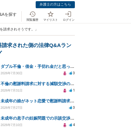
弁護士の方はこちら
&Aを探す
閲覧履歴
マイリスト
ログイン
料を請求されそうです。」
料請求された側の法律Q&Aラン
グ
ダブル不倫・借金・手切れ金だと思っていたお金を1年後いまさら脅迫罪として通知書が来てまとめて請求
3
2026年7月30日
不倫の慰謝料請求に対する減額交渉の可能性と対策
1
2026年7月31日
未成年の娘がネット恋愛で慰謝料請求を受けた場合の対処法は？
3
2026年7月27日
未成年の息子の妊娠問題での示談交渉と法的対応について相談
4
2026年7月10日