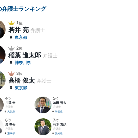
の弁護士ランキング
1
位
若井 亮
弁護士
東京都
2
位
稲葉 進太郎
弁護士
神奈川県
3
位
髙橋 俊太
弁護士
東京都
4
5
位
位
川添 圭
加藤 善大
弁護士
弁護士
大阪府
埼玉県
6
7
位
位
泉 亮介
竹本 真紀
弁護士
弁護士
東京都
愛知県