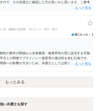
すので、その弁護士に確認した方が良いかと思います。ご参考
れた側
#離婚の慰謝料
#モラハラ
#DV・暴力
役にたった
1
然性の要件の関係から名誉棄損・侮辱罪等の罪に該当する可能
手方との関係でプライバシー侵害等の違法性を含む行為です。
関係への影響が大きいため、弁護士としては推奨しないことが
もっとみる
強い弁護士を探す