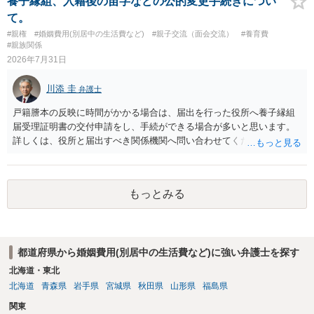
養子縁組、入籍後の苗字などの公的変更手続きについ
て。
#親権
#婚姻費用(別居中の生活費など)
#親子交流（面会交流）
#養育費
#親族関係
2026年7月31日
川添 圭
弁護士
戸籍謄本の反映に時間がかかる場合は、届出を行った役所へ養子縁組
届受理証明書の交付申請をし、手続ができる場合が多いと思います。
詳しくは、役所と届出すべき関係機関へ問い合わせてください。
もっとみる
都道府県から婚姻費用(別居中の生活費など)に強い弁護士を探す
北海道・東北
北海道
青森県
岩手県
宮城県
秋田県
山形県
福島県
関東