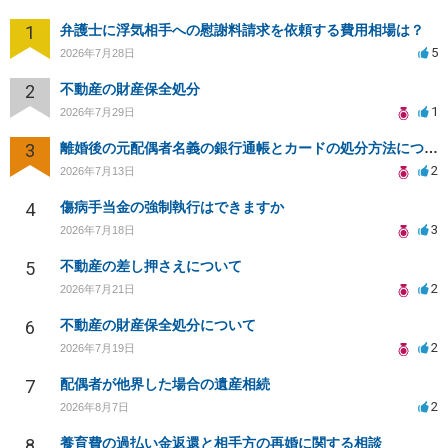
1
弁護士に浮気相手への慰謝料請求を依頼する費用相場は？
5
2026年7月28日
2
不動産の財産保全処分
1
2026年7月29日
3
離婚後の元配偶者名義の銀行通帳とカードの処分方法について
2
2026年7月13日
4
傷病手当金の強制執行はできますか
3
2026年7月18日
5
不動産の差し押さえについて
2
2026年7月21日
6
不動産の財産保全処分について
2
2026年7月19日
7
配偶者が他界した場合の遺産相続
2
2026年8月7日
8
養育費の過払い金返還と相手方の再婚に関する相談