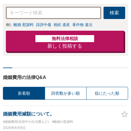
検索
例）
離婚 慰謝料
誹謗中傷
相続 遺産
著作物 違法
無料法律相談
新しく投稿する
婚姻費用の法律Q&A
新着順
回答数が多い順
役にたった順
婚姻費用減額について。
#婚姻費用(別居中の生活費など)
#離婚の慰謝料
2026年8月8日