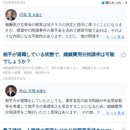
2026年8月3日
役にたった
1
川添 圭
弁護士
報酬及び立替金の精算は法テラスの決定と指示に基づくことになりま
すが、償還中の関連事件の着手金を含めて精算可能であれば、そのよ
うな内容になる可能性があります。ただし、他の関連事件でも相手方
から金銭を取得できる場合には個別に考える場合もあります。個別事
情によって対応が違いますので、法テラスへお尋ねいただいた方が確
実です。
相手が退職している状態で、婚姻費用分担請求は可能
でしょうか？
#婚姻費用(別居中の生活費など)
#生活費を渡さない
#離婚すること自体
#悪意の遺棄
#調停
#財産分与
2026年8月2日
外山 大地
弁護士
相手方が退職をしていたとしても、通常直近の給与明細や年金受給額
等を考慮して相手方の基礎収入を算定することになるため、婚姻費用
分担請求をご検討いただく意味はあります。 その他、別居の経緯、質
問者様の年収、監護されているお子様がいるかといった事情をふまえ
て、ご検討いただくのが良いかと思います。