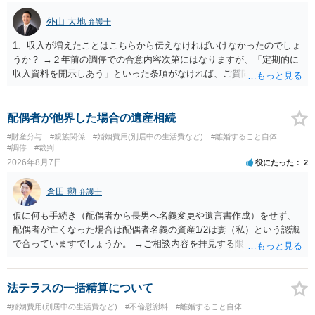
外山 大地
弁護士
1、収入が増えたことはこちらから伝えなければいけなかったのでしょ
うか？ →２年前の調停での合意内容次第にはなりますが、「定期的に
収入資料を開示しあう」といった条項がなければ、ご質問者様から相
手方に収入が増えたことを伝える義務はございません。 2、希望額で
合意した場合も収入証明で算定表通りに決まりますでしょうか？ →算
定表は一つの目安に過ぎませんので、合意した希望額が算定表で算出
配偶者が他界した場合の遺産相続
された金額と異なっていたとしても、合意した希望額が婚姻費用の金
#財産分与
#親族関係
#婚姻費用(別居中の生活費など)
#離婚すること自体
額となります。
#調停
#裁判
2026年8月7日
役にたった
2
倉田 勲
弁護士
仮に何も手続き（配偶者から長男へ名義変更や遺言書作成）をせず、
配偶者が亡くなった場合は配偶者名義の資産1/2は妻（私）という認識
で合っていますでしょうか。 →ご相談内容を拝見する限りでは、その
認識で合ってはいます。 なお、逆に１/２しか権利がないため、自宅を
完全に所有する場合は、他の相続人に対して自宅の評価額の１/２の代
償金の支払いが必要になります。
法テラスの一括精算について
#婚姻費用(別居中の生活費など)
#不倫慰謝料
#離婚すること自体