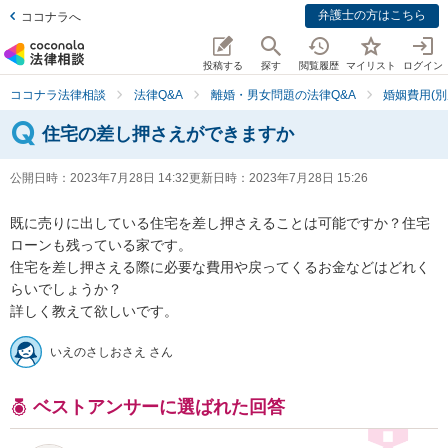
弁護士の方はこちら
ココナラへ
投稿する
探す
閲覧履歴
マイリスト
ログイン
ココナラ法律相談
法律Q&A
離婚・男女問題の法律Q&A
婚姻費用(別
住宅の差し押さえができますか
公開日時：
2023年7月28日 14:32
更新日時：
2023年7月28日 15:26
既に売りに出している住宅を差し押さえることは可能ですか？住宅
ローンも残っている家です。

住宅を差し押さえる際に必要な費用や戻ってくるお金などはどれく
らいでしょうか？

詳しく教えて欲しいです。
いえのさしおさえ さん
ベストアンサーに選ばれた回答