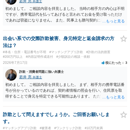
若井 亮
弁護士
初めまして。 ご相談内容を拝見しました。 当時の相手方の内心は不明
ですが、携帯電話代を払ってあげると言われてお金を受け取っただけ
であれば窃盗になりません。 また、民事上も贈与契約に該当すると思
われるところ、返済の義務はありません。 これ以上のやり取りをせ
ず、可能であればブロックをするようにしてください。 ご不安であれ
ば、最寄りの警察署に相談をしても良いかもしれません。 以上、ご参
出会い系での交際詐欺被害、身元特定と返金請求の方
考になれば幸いです。
法は？
#本名・住所・電話番号が不明
#マッチングアプリ詐欺
#詐欺の法的措置
#200万円以上
#内容証明作成送付
#少額訴訟の相談・依頼
2026年7月17日
役にたった
3
詐欺・消費者問題に強い弁護士
若井 亮
弁護士
初めまして。 ご相談内容を拝見しました。 まず、相手方の携帯電話番
号が分かっているのであれば、契約者情報の照会を行い、住民票を取
得することで身元を特定できる可能性はあります。 ただ、他人名義の
携帯電話であるなどした場合には特定に結びつけることは難しいとこ
ろです。 LINEについても、詐欺の事案であれば照会できる可能性はあ
りますが、携帯電話の番号を経由する方法より難しくなります。 身元
詐欺として問えますでしょうか。ご回答お願いしま
を特定した後は、返金の理屈があるかどうかを確認していきます。 基
す。
本的に贈与に該当する場合には返金請求ができません。 詐欺を含め、
#マッチングアプリ詐欺
#被害者
#ワンクリック詐欺
#10万円未満