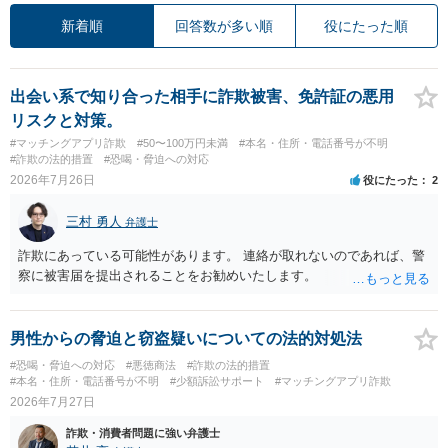
新着順
回答数が多い順
役にたった順
出会い系で知り合った相手に詐欺被害、免許証の悪用
リスクと対策。
#マッチングアプリ詐欺
#50〜100万円未満
#本名・住所・電話番号が不明
#詐欺の法的措置
#恐喝・脅迫への対応
2026年7月26日
役にたった
2
三村 勇人
弁護士
詐欺にあっている可能性があります。 連絡が取れないのであれば、警
察に被害届を提出されることをお勧めいたします。
男性からの脅迫と窃盗疑いについての法的対処法
#恐喝・脅迫への対応
#悪徳商法
#詐欺の法的措置
#本名・住所・電話番号が不明
#少額訴訟サポート
#マッチングアプリ詐欺
2026年7月27日
詐欺・消費者問題に強い弁護士