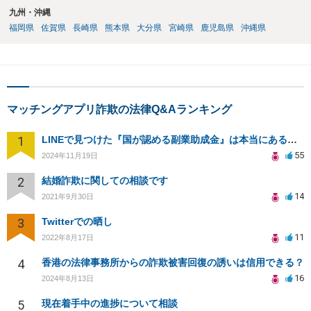
九州・沖縄
福岡県
佐賀県
長崎県
熊本県
大分県
宮崎県
鹿児島県
沖縄県
マッチングアプリ詐欺の法律Q&Aランキング
1
LINEで見つけた『国が認める副業助成金』は本当にあるのですか？今それで訴えられそうでどうすれば？
55
2024年11月19日
2
結婚詐欺に関しての相談です
14
2021年9月30日
3
Twitterでの晒し
11
2022年8月17日
4
香港の法律事務所からの詐欺被害回復の誘いは信用できる？
16
2024年8月13日
5
現在着手中の進捗について相談