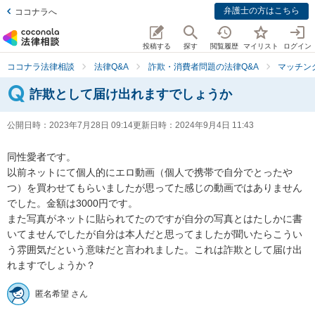
弁護士の方はこちら
ココナラへ
投稿する
探す
閲覧履歴
マイリスト
ログイン
ココナラ法律相談
法律Q&A
詐欺・消費者問題の法律Q&A
マッチン
詐欺として届け出れますでしょうか
公開日時：
2023年7月28日 09:14
更新日時：
2024年9月4日 11:43
同性愛者です。

以前ネットにて個人的にエロ動画（個人で携帯で自分でとったや
つ）を買わせてもらいましたが思ってた感じの動画ではありません
でした。金額は3000円です。

また写真がネットに貼られてたのですが自分の写真とはたしかに書
いてませんでしたが自分は本人だと思ってましたが聞いたらこうい
う雰囲気だという意味だと言われました。これは詐欺として届け出
れますでしょうか？
匿名希望 さん