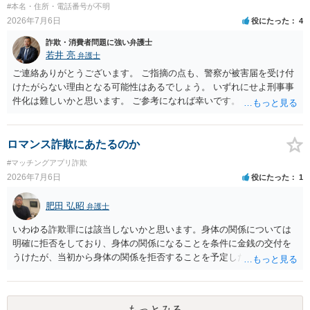
当方に返金の理屈があるかどうかを確認していきます。 さらに、渡し
#本名・住所・電話番号が不明
た金額について、裏付けがあるかどうかも精査します。 上記を経て、
2026年7月6日
役にたった
4
身元の特定、返金の理屈があると判断できるのであれば、まずは交渉
詐欺・消費者問題に強い弁護士
からスタートすることになるでしょう。 ご理解のとおり、詐欺である
若井 亮
弁護士
ことの立証は簡単ではありません。 刑事事件化が出来るのであれば、
返金交渉で有利になる可能性がありますが、民事上の詐欺の立証以上
ご連絡ありがとうございます。 ご指摘の点も、警察が被害届を受け付
に難しいところがあります。 こちらについては、一度、最寄りの警察
けたがらない理由となる可能性はあるでしょう。 いずれにせよ刑事事
署に被害相談をするようにしてください。 具体的な見通しに関して
件化は難しいかと思います。 ご参考になれば幸いです。
は、証拠を拝見する必要があるため、直接弁護士にご相談された方が
良いかと思います。
ロマンス詐欺にあたるのか
#マッチングアプリ詐欺
2026年7月6日
役にたった
1
肥田 弘昭
弁護士
いわゆる詐欺罪には該当しないかと思います。身体の関係については
明確に拒否をしており、身体の関係になることを条件に金銭の交付を
うけたが、当初から身体の関係を拒否することを予定した等相手を錯
誤に陥れてないからです。いわゆるロマンス詐欺についても、お金が
欲しいこと身体の関係は拒否と嘘偽りなく相手に伝えた上で相手もそ
れを前提に金銭交付していますので、ロマンス詐欺には該当しないか
もっとみる