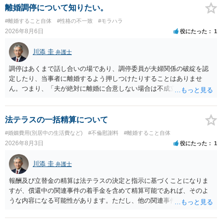
離婚調停について知りたい。
#離婚すること自体
#性格の不一致
#モラハラ
2026年8月6日
役にたった
1
川添 圭
弁護士
調停はあくまで話し合いの場であり、調停委員が夫婦関係の破綻を認
定したり、当事者に離婚するよう押しつけたりすることはありませ
ん。つまり、「夫が絶対に離婚に合意しない場合は不成立になり」、
離婚訴訟を提起して離婚を命じる判決を得て確定しなければ離婚はで
きません。 調停段階での離婚成立を希望するなら、夫が離婚に前向き
になるような条件提示をする等、模索するほかありません（極端な話
法テラスの一括精算について
をいえば、夫から「この条件なら離婚してもよい」として提示された
#婚姻費用(別居中の生活費など)
#不倫慰謝料
#離婚すること自体
条件を全部丸呑みする、という方法しかないかもしれません）。た
2026年8月3日
役にたった
1
だ、離婚訴訟をしたくないという考えを見透かされてしまうと、逆に
足下を見られてしまいますので、注意する必要があります。 夫が離婚
川添 圭
弁護士
に抵抗する可能性が高いのであれば、むしろ淡々と調停不成立にして
離婚訴訟で離婚原因を主張し、判決へ持っていく方が近道であること
報酬及び立替金の精算は法テラスの決定と指示に基づくことになりま
も少なくありません。見通し等を含め、弁護士へ相談・依頼した方が
すが、償還中の関連事件の着手金を含めて精算可能であれば、そのよ
よいと思います。
うな内容になる可能性があります。ただし、他の関連事件でも相手方
から金銭を取得できる場合には個別に考える場合もあります。個別事
情によって対応が違いますので、法テラスへお尋ねいただいた方が確