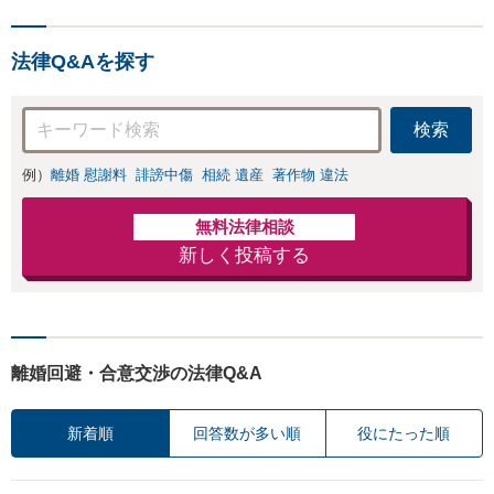
ン相談対応】「スピード対
績あり」子の引渡
応・納得できる解決を」
し・認知・親子関
「刑事裁判のニーズにも対
係不存在確認など
法律Q&Aを探す
応」【休日・夜間相談可】
もご相談下さい
【子連れ相談可】
検索
例）
離婚 慰謝料
誹謗中傷
相続 遺産
著作物 違法
無料法律相談
新しく投稿する
離婚回避・合意交渉の法律Q&A
新着順
回答数が多い順
役にたった順