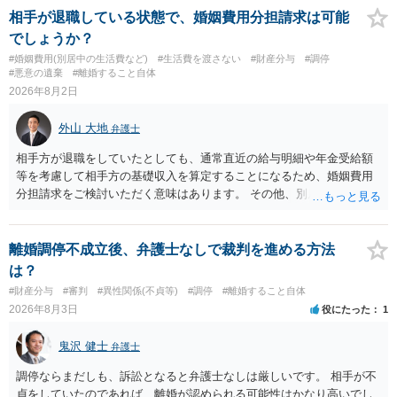
実です。
相手が退職している状態で、婚姻費用分担請求は可能
でしょうか？
#婚姻費用(別居中の生活費など)
#生活費を渡さない
#財産分与
#調停
#悪意の遺棄
#離婚すること自体
2026年8月2日
外山 大地
弁護士
相手方が退職をしていたとしても、通常直近の給与明細や年金受給額
等を考慮して相手方の基礎収入を算定することになるため、婚姻費用
分担請求をご検討いただく意味はあります。 その他、別居の経緯、質
問者様の年収、監護されているお子様がいるかといった事情をふまえ
て、ご検討いただくのが良いかと思います。
離婚調停不成立後、弁護士なしで裁判を進める方法
は？
#財産分与
#審判
#異性関係(不貞等)
#調停
#離婚すること自体
2026年8月3日
役にたった
1
鬼沢 健士
弁護士
調停ならまだしも、訴訟となると弁護士なしは厳しいです。 相手が不
貞をしていたのであれば、離婚が認められる可能性はかなり高いでし