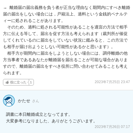
→  離婚届の届出義務を負う者が正当な理由なく期間内にすべき離婚
届の届出をしない場合には，戸籍法上、過料という金銭的ペナルテ
ィーに処されることがあります。

　そのため、過料に処される可能性があることを適宜の方法で相手
方に伝える等して、届出を促す方法も考えられます（裁判所が催促
してくれているのに届出をしていない状況に鑑みると、この方法で
も相手が届け出ようとしない可能性があるかと思います）。

　相手方が期間内に届出をしようとしない場合には、調停離婚の他
方当事者であるあなたが離婚届を届出ることが可能な場合がありま
すので、離婚届の届出をすべき役所に問い合わせてみることも考え
られます。
2023年7月25日 23:47
役に立った
1
かたせ
さん
調書に本日離婚成立となってます。

大変参考になりました、ありがとうございます。
2023年7月26日 07:17