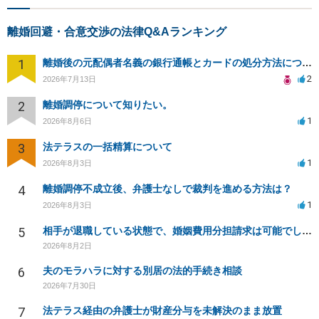
離婚回避・合意交渉の法律Q&Aランキング
1
離婚後の元配偶者名義の銀行通帳とカードの処分方法について
2
2026年7月13日
2
離婚調停について知りたい。
1
2026年8月6日
3
法テラスの一括精算について
1
2026年8月3日
4
離婚調停不成立後、弁護士なしで裁判を進める方法は？
1
2026年8月3日
5
相手が退職している状態で、婚姻費用分担請求は可能でしょうか？
2026年8月2日
6
夫のモラハラに対する別居の法的手続き相談
2026年7月30日
7
法テラス経由の弁護士が財産分与を未解決のまま放置