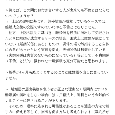
＞例えば、この間にお付き合いする人が出来ても不倫とはならな
いのでしょうか？

→   上記の説明に基づき、調停離婚が成立しているケースでは、
離婚成立後の交際ですのでいわゆる不倫とはなりません。

　他方、上記の説明に基づき、離婚届を役所に届出して受理され
たときに離婚が成立するケースの場合、形式上は離婚が成立して
いない（婚姻関係にある）ものの、調停の場で離婚すること自体
に合意があったという実質を捉え、夫婦関係は形骸化している
（夫婦関係は実質のないものになっている）等として、不貞関係
（不倫）と法的に扱われな一度解釈も充分可能だと思われます。

＞相手が1ヶ月も経とうとするのにまだ離婚届を出しに言ってい
ません。

→  離婚届の届出義務を負う者が正当な理由なく期間内にすべき
離婚届の届出をしない場合には，戸籍法上、過料という金銭的ペ
ナルティーに処されることがあります。

　そのため、過料に処される可能性があることを適宜の方法で相
手方に伝える等して、届出を促す方法も考えられます（裁判所が