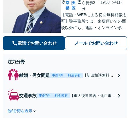
~19:00（平日）
京
央
ら徒歩3
|
都
区
分
【電話・WEBによる初回無料相談も
可】弊事務所では、来所頂いての面
談以外にも、電話・オンライン形式
での初回無料相談も実施中。すぐに
弁護士にご相談頂くことで、今のご
電話でお問い合わせ
メールでお問い合わせ
不安が和らぐとともに、問題解決の
ために前に進むことができます。
注力分野
離婚・男女問題
【初回相談無料】
事例1件
料金表有
【電話・オンライ
ン相談対応】あな
たにとって有利な
交通事故
【重大後遺障害・死亡事案
事例7件
料金表有
条件で離婚ができ
などの実績多数】「被害者
るよう、経験豊富
救済を第一に」一日でも早
な弁護士が多角的
他6分野を表示
く日常を取り戻せるよう、
な視点でアドバイ
私が力になります【初回相
ス「親権・監護
談無料】【電話・オンライ
権・面会交流に実