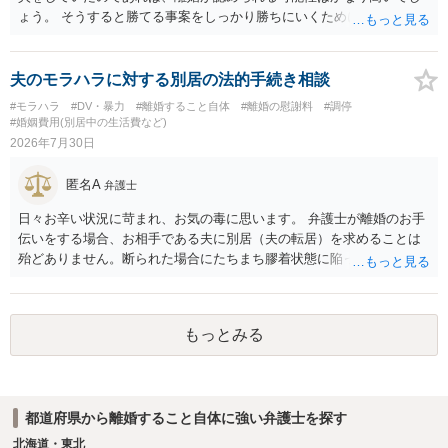
ょう。 そうすると勝てる事案をしっかり勝ちにいくためにも弁護士委
任を強くおすすめします。
夫のモラハラに対する別居の法的手続き相談
#モラハラ
#DV・暴力
#離婚すること自体
#離婚の慰謝料
#調停
#婚姻費用(別居中の生活費など)
2026年7月30日
匿名A
弁護士
日々お辛い状況に苛まれ、お気の毒に思います。 弁護士が離婚のお手
伝いをする場合、お相手である夫に別居（夫の転居）を求めることは
殆どありません。断られた場合にたちまち膠着状態に陥ってしまうの
と、同居中の依頼者ご本人をますます窮地に陥らせてしまう可能性が
高いためです。 実務的には、ご相談者さまが転居する形で離婚協議等
を進める選択を採らざるを得ないことが圧倒的多数です。
もっとみる
都道府県から離婚すること自体に強い弁護士を探す
北海道・東北