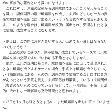
めの事後的な報告という扱いになります。

　これに対し、戸籍の記載から調停離婚であったことがわかること
を嫌い、調停期日の場で離婚届を作成し、夫婦のどちらか一方の責
任で離婚届を役所に届け出るというような合意をする場合もありま
す。このような場合は、離婚届が役所に届出され、受理されたとき
に離婚が成立することになります。

＞例えば、この間にお付き合いする人が出来ても不倫とはならない
のでしょうか？

→   上記の説明に基づき、調停離婚が成立しているケースでは、離
婚成立後の交際ですのでいわゆる不倫とはなりません。

　他方、上記の説明に基づき、離婚届を役所に届出して受理された
ときに離婚が成立するケースの場合、形式上は離婚が成立していな
い（婚姻関係にある）ものの、調停の場で離婚すること自体に合意
があったという実質を捉え、夫婦関係は形骸化している（夫婦関係
は実質のないものになっている）等として、不貞関係（不倫）と法
的に扱われな一度解釈も充分可能だと思われます。

＞相手が1ヶ月も経とうとするのにまだ離婚届を出しに言っていませ
ん。
