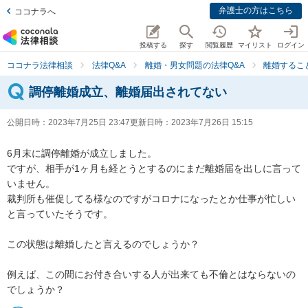
弁護士の方はこちら
ココナラへ
投稿する
探す
閲覧履歴
マイリスト
ログイン
ココナラ法律相談
法律Q&A
離婚・男女問題の法律Q&A
離婚するこ
調停離婚成立、離婚届出されてない
公開日時：
2023年7月25日 23:47
更新日時：
2023年7月26日 15:15
6月末に調停離婚が成立しました。

ですが、相手が1ヶ月も経とうとするのにまだ離婚届を出しに言って
いません。

裁判所も催促してる様なのですがコロナになったとか仕事が忙しい
と言っていたそうです。

この状態は離婚したと言えるのでしょうか？

例えば、この間にお付き合いする人が出来ても不倫とはならないの
でしょうか？