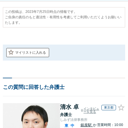
この投稿は、2023年7月25日時点の情報です。
ご自身の責任のもと適法性・有用性を考慮してご利用いただくようお願いい
たします。
マイリストに入れる
この質問に回答した弁護士
清水 卓
東京都
インタビュ
ーを見る
弁護士
しみず法律事務所
銀座駅
か
営業時間：10:00
東
中