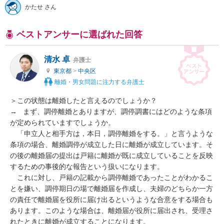
かたせ さん
ベストアンサーに選ばれた回答
清水 卓
弁護士
東京都
>
中央区
離婚・男女問題に注力する弁護士
＞この状態は離婚したと言えるのでしょうか？

→   まず、調停離婚とありますが、調停調書にはどのような条項
が定められていますでしょうか。

　「申立人と相手方は，本日，調停離婚をする。」と言うような
条項の場合、離婚調停が成立した日に離婚が成立しています。そ
の後の離婚届の提出は戸籍に離婚が既に成立していることを反映
するための事後的な報告という扱いになります。

　これに対し、戸籍の記載から調停離婚であったことがわかるこ
とを嫌い、調停期日の場で離婚届を作成し、夫婦のどちらか一方
の責任で離婚届を役所に届け出るというような合意をする場合も
あります。このような場合は、離婚届が役所に届出され、受理さ
れたときに離婚が成立することになります。
