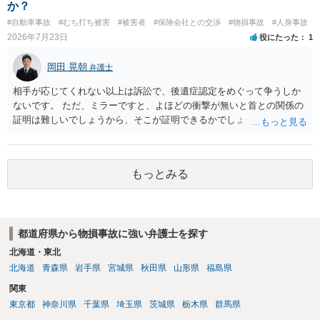
か？
#自動車事故
#むち打ち被害
#被害者
#保険会社との交渉
#物損事故
#人身事故
2026年7月23日
役にたった
1
岡田 晃朝
弁護士
相手が応じてくれない以上は訴訟で、後遺症認定をめぐって争うしか
ないです。 ただ、ミラーですと、よほどの衝撃が無いと首との関係の
証明は難しいでしょうから、そこが証明できるかでしょうね。
もっとみる
都道府県から物損事故に強い弁護士を探す
北海道・東北
北海道
青森県
岩手県
宮城県
秋田県
山形県
福島県
関東
東京都
神奈川県
千葉県
埼玉県
茨城県
栃木県
群馬県