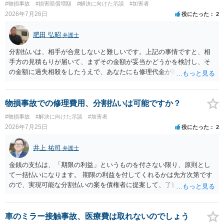
#物損事故
#損害賠償増額
#解決に向けた示談
#加害者
ことも検討ください。
2026年7月26日
役にたった
2
肥田 弘昭
弁護士
分割払いは、相手が合意しないと難しいです。上記の事情ですと、相
手方の見積もりが届いて、まずその金額が妥当かどうかを検討し、そ
の金額に過失相殺をしたうえで、あなたにも修理代金が発生している
のであれば、過失相殺後の相互の金額について相殺して、その残額を
分割払いにしたいとの示談案を提案するのが良いかと思います。威圧
されるのであれば、斡旋、仲裁、民事調停を利用しては如何でしょう
物損事故での修理費用、分割払いは可能ですか？
か。ご参考にしてください。
#物損事故
#解決に向けた示談
#加害者
2026年7月25日
役にたった
2
井上 祐司
弁護士
金銭の支払は、「期限の利益」というものを付さない限り、原則とし
て一括払いになります。 期限の利益を付してくれるかは先方次第です
ので、実現可能な分割払いの案を債権者に提案して、了解してもらえ
れば分割払いは可能です。
車のミラー接触事故、医療費は取れないのでしょう