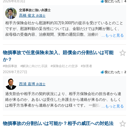
2026年8月3日
役にたった
4
交通事故に強い弁護士
髙橋 俊太
弁護士
相手方保険会社から慰謝料約31万9,000円の提示を受けているとのこと
ですが、慰謝料額の妥当性については、金額だけでは判断が難しく、
叔母様の受傷内容、治療期間、実際の通院日数、治療終了の経緯、後
遺症の有無、相手方保険会社から提示されている示談内容の内訳等を
確認する必要があります。保険会社から提示される慰謝料額について
は、弁護士が介入することにより増額を検討できる場合がありますの
物損事故で任意保険未加入、賠償金の分割払いは可能
で、以下の資料・情報を準備した上で、弁護士に個別に相談すること
か？
をお勧めいたします。 ・相手方保険会社から届いている示談金額の提
#物損事故
#解決に向けた示談
#保険会社との交渉
#加害者
示書類 ・叔母様の診断名、けがの内容 ・治療開始日及び治療終了日
2026年7月27日
役にたった
2
・入院の有無、通院回数 ・現在も症状が残っているか ・叔母様ご本人
やご家族等が加入している保険に、今回の事故で利用できる弁護士費
西浦 嘉博
弁護士
用特約が付帯しているか なお、被害者は叔母様ご本人となりますの
で、弁護士が受任する場合には、叔母様ご本人の依頼意思等を確認す
過失割合や相手方の契約状況により、相手方保険会社の担当者から連
る必要があります。日本語での十分な意思疎通が難しいとのことです
絡が来るのか、あるいは受任した弁護士から連絡が来るのか、もしく
ので、そのあたりのご事情も踏まえて、依頼意思の確認方法等を検討
は相手方当事者から連絡が来るのかは様々です。 一括払いや分割払い
する必要があると思われます。
は、和解交渉の際の条件となります。 相手方が相談者さんの損害賠償
金の支払いにつき、分割払いに合意すれば、和解は可能です。 他方で
合意しなければ和解できないことになります。 今後の見通しを知る為
物損事故の分割払いは可能か？相手の威圧への対処法
に、交渉の方向性につき、最寄りの法律事務所で相談だけでもされる