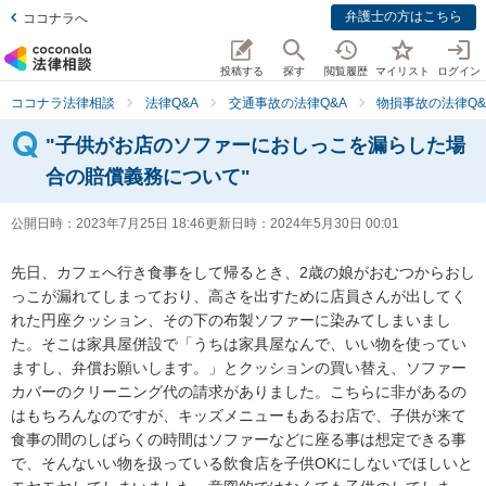
弁護士の方はこちら
ココナラへ
投稿する
探す
閲覧履歴
マイリスト
ログイン
ココナラ法律相談
法律Q&A
交通事故の法律Q&A
物損事故の法律Q&
"子供がお店のソファーにおしっこを漏らした場
合の賠償義務について"
公開日時：
2023年7月25日 18:46
更新日時：
2024年5月30日 00:01
先日、カフェへ行き食事をして帰るとき、2歳の娘がおむつからおし
っこが漏れてしまっており、高さを出すために店員さんが出してく
れた円座クッション、その下の布製ソファーに染みてしまいまし
た。そこは家具屋併設で「うちは家具屋なんで、いい物を使ってい
ますし、弁償お願いします。」とクッションの買い替え、ソファー
カバーのクリーニング代の請求がありました。こちらに非があるの
はもちろんなのですが、キッズメニューもあるお店で、子供が来て
食事の間のしばらくの時間はソファーなどに座る事は想定できる事
で、そんないい物を扱っている飲食店を子供OKにしないでほしいと