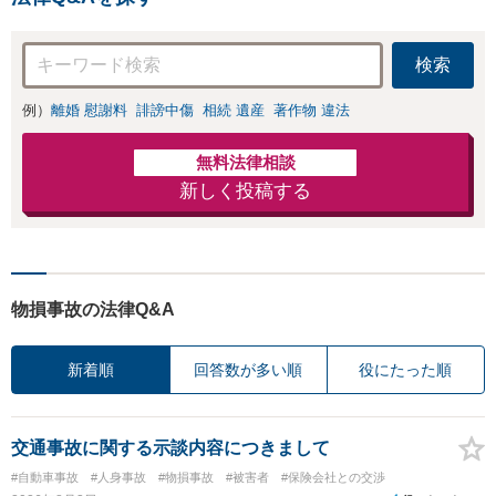
検索
例）
離婚 慰謝料
誹謗中傷
相続 遺産
著作物 違法
無料法律相談
新しく投稿する
物損事故の法律Q&A
新着順
回答数が多い順
役にたった順
交通事故に関する示談内容につきまして
#自動車事故
#人身事故
#物損事故
#被害者
#保険会社との交渉