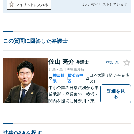
1人が
マイリストしています
マイリストに入れる
この質問に回答した弁護士
佐山 亮介
弁護士
神奈川県
井澤・黒井法律事務所
日本大通り駅
から徒歩
神奈川
横浜市中
|
県
区
3分
中小企業の日常法務から事
詳細を見
業承継・廃業まで｜横浜・
る
関内を拠点に神奈川・東京
対応【休日・夜間面談可】
【日本大通り駅3分】
法律Q&Aを探す