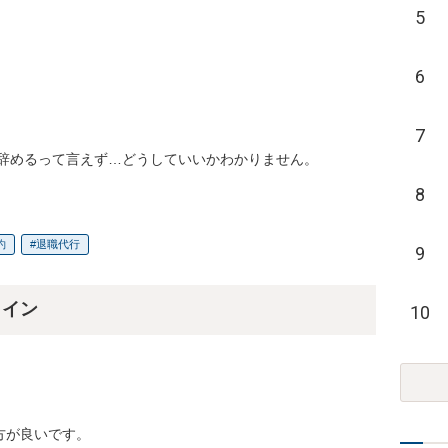
5
6
7
辞めるって言えず…どうしていいかわかりません。
8
約
退職代行
9
ライン
10
が良いです。
