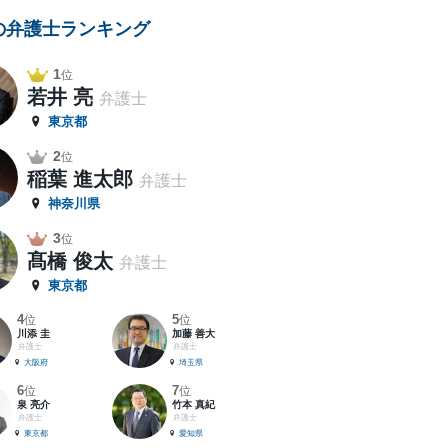
の弁護士ランキング
1
位
若井 亮
弁護士
東京都
2
位
稲葉 進太郎
弁護士
神奈川県
3
位
髙橋 俊太
弁護士
東京都
4
5
位
位
川添 圭
加藤 善大
弁護士
弁護士
大阪府
埼玉県
6
7
位
位
泉 亮介
竹本 真紀
弁護士
弁護士
東京都
愛知県