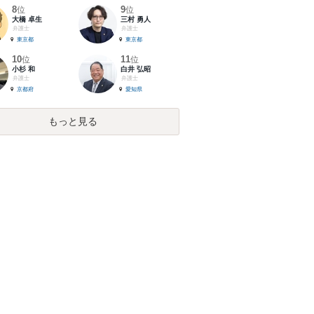
8
9
位
位
大橋 卓生
三村 勇人
弁護士
弁護士
東京都
東京都
10
11
位
位
小杉 和
白井 弘昭
弁護士
弁護士
京都府
愛知県
もっと見る