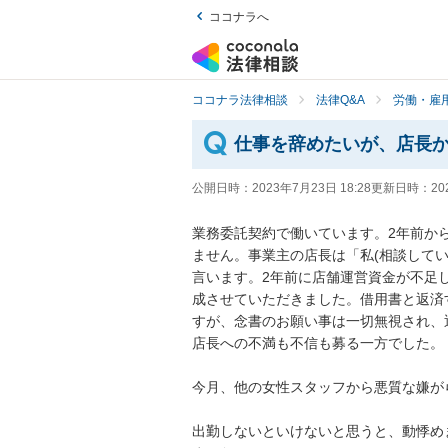
ココナラへ
ココナラ法律相談
法律Q&A
労働・雇用
仕事を辞めたいが、店長
公開日時：
2023年7月23日 18:28
更新日時：
20
業務委託契約で働いています。2年前か
ません。事業主の店長は「私(相談して
言います。2年前に店舗運営資金が不足
成させていただきました。借用書と返済
すが、念書のお願い事は一切無視され、
店長への不満も不信も募る一方でした。

今月、他の女性スタッフから悪質な嫌が
出勤しないといけないと思うと、動悸め