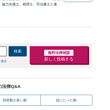
】協力弁護士、税理士、司法書士と連携
り。事務員任せにせず弁護士が全ての手
す。
検索
無料法律相談
新しく投稿する
 違法
の法律Q&A
回答数が多い順
役にたった順