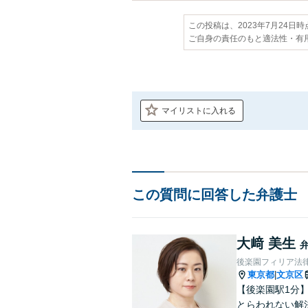
この投稿は、2023年7月24日
ご自身の責任のもと適法性・有
マイリストに入れる
この質問に回答した弁護士
大﨑 美生
後楽園フィリア法
東京都
文京区
|
【後楽園駅1分
とらわれない解