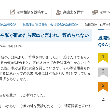
法律相談を投稿する
弁護士を探す
法律Q
の法律Q&A
退職理由(自己都合・会社都合)の法律Q&A
法律Q&A「仕事
から私が辞めたら死ぬと言われ、辞められない
退職
Q&
24年9月4日 11:43
1
ら親の介護もあり、辞職を願いましたが、受け入れてもらえ
いる自分)が辞めるとお店が終わって自分は死ぬしかない」と
した際、私が店長に資金を貸しています。その際借用書も作
2
するにあたっての念書(店長に対するお願い事)も交していま
返済もありません。

3
らせを受け、心が折れました。

4
まいがあり、心療内科を受診したところ、適応障害と言われ