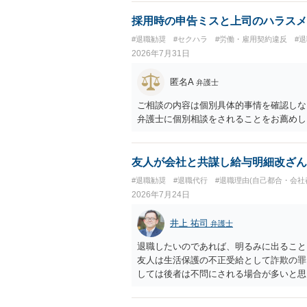
採用時の申告ミスと上司のハラスメ
#退職勧奨
#セクハラ
#労働・雇用契約違反
#
2026年7月31日
匿名A
弁護士
ご相談の内容は個別具体的事情を確認しな
弁護士に個別相談をされることをお薦めし
友人が会社と共謀し給与明細改ざん
#退職勧奨
#退職代行
#退職理由(自己都合・会社
2026年7月24日
井上 祐司
弁護士
退職したいのであれば、明るみに出ること
友人は生活保護の不正受給として詐欺の罪
しては後者は不問にされる場合が多いと思