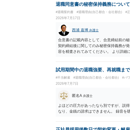
退職同意書の秘密保持義務について
#退職誓約書
#退職理由(自己都合・会社都合)
#
2026年7月17日
西浦 嘉博
弁護士
合意書の記載内容として、合意締結前の秘
契約締結後に関してのみ秘密保持義務が発
容を精査されてみてください。 より詳細
ることを検討ください。
試用期間中の退職強要、再就職まで
#不当解雇
#退職理由(自己都合・会社都合)
#パ
2026年7月7日
匿名A
弁護士
よほどの圧力があったなら別ですが、説得
なり、金銭の請求はできません。 録音を
正社員採用後数日で契約変更・解雇