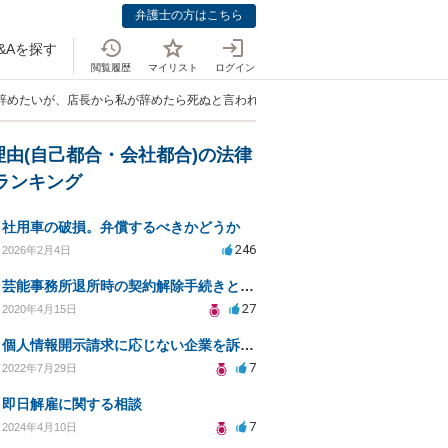
弁護士の方はこちら
&Aを探す
閲覧履歴
マイリスト
ログイン
を辞めたいが、店長から私が辞めたら死ぬと言われ、辞められない」
理由(自己都合・会社都合)の法律
Aランキング
社用車の破損。弁償するべきかどうか
246
2026年2月4日
芸能事務所退所時の契約解除手続きと注意事項
27
2020年4月15日
個人情報開示請求に応じない企業を訴えたい
7
2022年7月29日
即日解雇に関する相談
7
2024年4月10日