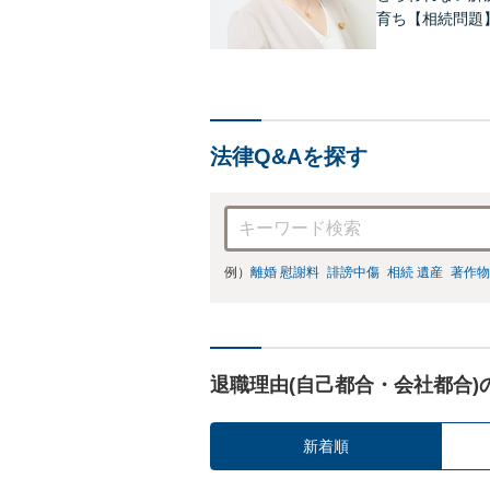
育ち【相続問題
します。著書あ
続きを代理しま
法律Q&Aを探す
例）
離婚 慰謝料
誹謗中傷
相続 遺産
著作物
退職理由(自己都合・会社都合)
新着順