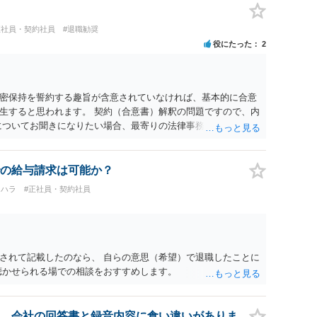
正社員・契約社員
#退職勧奨
役にたった
2
密保持を誓約する趣旨が含意されていなければ、基本的に合意
生すると思われます。 契約（合意書）解釈の問題ですので、内
についてお聞きになりたい場合、最寄りの法律事務所で相談され
の給与請求は可能か？
ワハラ
#正社員・契約社員
されて記載したのなら、 自らの意思（希望）で退職したことに
聴かせられる場での相談をおすすめします。
。会社の回答書と録音内容に食い違いがありま