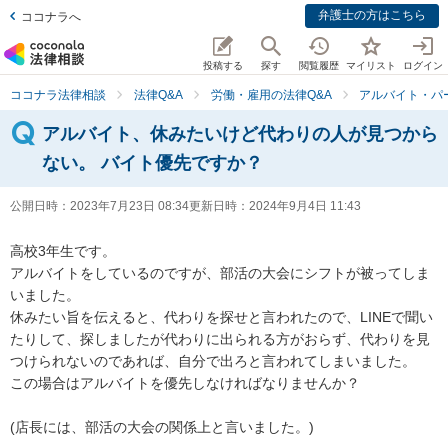
弁護士の方はこちら
ココナラへ
投稿する
探す
閲覧履歴
マイリスト
ログイン
ココナラ法律相談
法律Q&A
労働・雇用の法律Q&A
アルバイト・パ
アルバイト、休みたいけど代わりの人が見つから
ない。 バイト優先ですか？
公開日時：
2023年7月23日 08:34
更新日時：
2024年9月4日 11:43
高校3年生です。

アルバイトをしているのですが、部活の大会にシフトが被ってしま
いました。

休みたい旨を伝えると、代わりを探せと言われたので、LINEで聞い
たりして、探しましたが代わりに出られる方がおらず、代わりを見
つけられないのであれば、自分で出ろと言われてしまいました。

この場合はアルバイトを優先しなければなりませんか？

(店長には、部活の大会の関係上と言いました。)