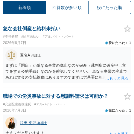
新着順
回答数が多い順
役にたった順
急な会社倒産と給料未払い
#不当解雇
#給与未払い
#アルバイト・パート
2026年8月7日
役にたった
1
匿名A
弁護士
まずは「閉店」が単なる事業の廃止なのか破産（裁判所に破産申し立
てをする公的手続）なのかを確認してください。 単なる事業の廃止で
あれば賃金の支払義務はありますのでまずは労基署に相談してくださ
い。破産申立てであれば破産手続きの中で破産管財人から（全額は難
しいかもしれませんが）賃金などの労働債権は他の債務より優先して
支払われます。ただし支払までにかなり時間がかかるでしょう。 さら
職場での労災事故に対する慰謝料請求は可能か？
に、「独立行政法人労働者健康安全機構 」という公的機関が未払賃金
#安全配慮義務違反
#アルバイト・パート
の立替事業を行っています。詳しくは、同機構の＜未払賃金立替払相
2026年7月8日
役にたった
1
談コーナー＞ TEL 044-431-8663 相談時間：土日祝日を除く9:15～1
7:00 に相談してみてください。同じように未払となった他の従業員の
和田 史郎
弁護士
方がいれば一緒に相談してみるといいでしょう。
大丈夫だと思いますよ。