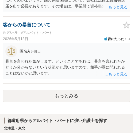
に行くのがよいです。国民保険保険について、会社は法律上資格喪失
届を出す必要があります。その場合は、事業所で資格喪失証明書を取
得できます。その対応をしていない場合は、市町村の役所で相談する
と柔軟に対応して貰える場合があります。ご参考にしてください。
客からの暴言について
#パワハラ
#アルバイト・パート
2026年5月13日
役にたった
1
匿名A
弁護士
暴言を言われた気がします、ということであれば、暴言を言われたか
どうか分からないという状況かと思いますので、相手が罪に問われる
ことはないかと思います。
もっとみる
都道府県からアルバイト・パートに強い弁護士を探す
北海道・東北