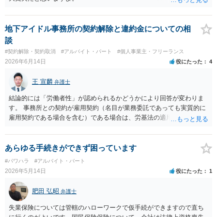
地下アイドル事務所の契約解除と違約金についての相
談
#契約解除・契約取消
#アルバイト・パート
#個人事業主・フリーランス
2026年6月14日
役にたった
4
王 宣麟
弁護士
結論的には「労働者性」が認められるかどうかにより回答が変わりま
す。 事務所との契約が雇用契約（名目が業務委託であっても実質的に
雇用契約である場合を含む）である場合は、労基法の適用により違約
金条項が無効になる可能性があります。 また、労働者性がなかったと
しても、違約金の金額が過大であるとして無効・減額されたケースは
裁判例上いくつかあるようです。
あらゆる手続きができず困っています
#パワハラ
#アルバイト・パート
2026年5月14日
役にたった
1
肥田 弘昭
弁護士
失業保険については管轄のハローワークで仮手続ができますので直ち