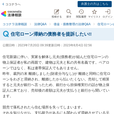
弁護士の方はこちら
ココナラへ
投稿する
探す
閲覧履歴
マイリスト
ログイン
ココナラ法律相談
法律Q&A
借金・債務整理の法律Q&A
住宅ローン
住宅ローン滞納の債務者を提訴したい!!
公開日時：
2023年7月20日 09:39
更新日時：
2023年8月4日 02:56
住宅新築に伴い、実家を解体し元夫(債務者)が組んだ住宅ローンの
物上保証者が私の両親で、建物は元夫と私の共有名義です。ペアロ
ーンではなく、私は連帯保証人でもありません。

昨年、裁判の末 離婚しました(財産分与なし)が 離婚と同時に住宅ロ
ーンをわざと滞納され、離婚したから払いたくない。売却して精算
すると元夫が銀行へ言ったため、銀行から担保権実行の話が物上保
証人に来ており、売却後の差額は元夫が支払うと銀行から聞いてい
ます。

競売で落札されたら住む場所を失ってしまいます。

それを知りながら、支払能力があるにも関わらず滞納させている元