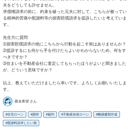
夫をどうしても許せません。

求償権請求の前に、約束を破った元夫に対して、こちらが被ってい
る精神的苦痛や慰謝料等の損害賠償請求を提訴したいと考えていま
す。

先生方に質問

➀損害賠償請求の他にこちらから行動を起こす術はありませんか？

➁提訴するにも何から手を付けたらよいかわからないため、何をす
べきですか？

➂住まいを不動産会社に査定してもらったほうがよいと聞きました
が、どういう意味ですか？

以上、教えていただけましたら幸いです。よろしくお願いいたしま
す。
匿名希望 さん
住宅ローン
調停
裁判
不動産担保ローン
離婚書類作成
慰謝料請求したい側