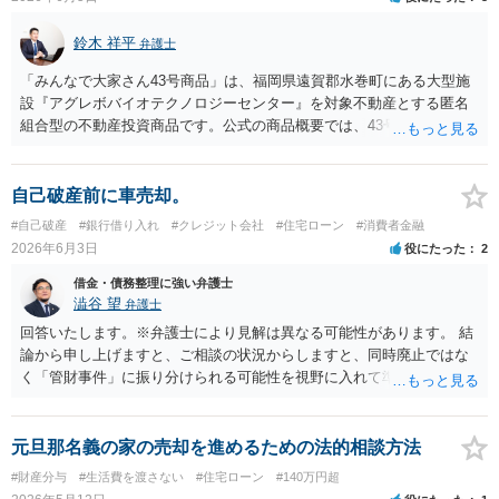
債権者、保証会社）に対抗できません。 そして、貴殿が離婚後に自
己破産するかどうかは、そもそも離婚の際に締結した公正証書で元奥
鈴木 祥平
弁護士
様と約束できる事柄ではありません。貴殿の経済状態が悪くなり、破
産せざるを得なくなった場合には、経済的再起更生のために自己破産
「みんなで大家さん43号商品」は、福岡県遠賀郡水巻町にある大型施
を申し立てることはやむを得ないことであり、そのこと自体が奥様と
設『アグレボバイオテクノロジーセンター』を対象不動産とする匿名
の公正証書での約束に違反することにはならないと思います。 もち
組合型の不動産投資商品です。公式の商品概要では、43号は想定利回
ろん、貴殿所有のご自宅は任意売却なり競売により第三者に譲渡され
り7.0％、運用期間5年1か月、1口100万円の商品とされ、当初満了日は
ることになり、元奥様やお子さんは居住を継続することは難しくなり
2025年7月31日、ただし対象不動産の売却が終わっていない場合は1年
ます（競落人や譲渡を受けた第三者と賃貸借契約を締結できれば、居
を上限に延長することがあるとされています。 当初満了日が令和７年
自己破産前に車売却。
住を継続することができる可能性も、一応あります。）。ですが、そ
７月３１日でしたが、令和７年6月に延長通知がなされて償還期限が令
#自己破産
#銀行借り入れ
#クレジット会社
#住宅ローン
#消費者金融
れは元奥様がこの建物の所有者でない以上、仕方のないことです。
和８年７月３１日になっております。その後、令和７年９月頃になる
2026年6月3日
役にたった
2
なお、元奥様との関係は悪くなるでしょうが、離婚されている以上、
と、分配金の支払いも停止しており、状況としては厳しい状況にある
元奥様の生活はご自身で立てていただくより外ありません。但し、今
と思われます。 また、内容証明郵便や解除のメールを送付されている
借金・債務整理に強い弁護士
後の養育費の増額請求等を受ける可能性はあります。貴殿の経済状況
とのことですが、残念ながら、現在の都市綜研インベストファンド
澁谷 望
弁護士
で可能な範囲で養育費を支払うことで、お子様の生活を維持できるよ
は、任意の請求や解除通知に対して積極的に対応している状況にはあ
回答いたします。※弁護士により見解は異なる可能性があります。 結
う努力されるしか無いと思います。 なお、破産申立代理人は、通常
りません。実際、弁護士名で送付した内容証明に対しても何ら回答が
論から申し上げますと、ご相談の状況からしますと、同時廃止ではな
債権者との対応は行います。その範囲で元奥様との連絡窓口にはなっ
ないケースが少なくありません。そのため、現状では、内容証明やメ
く「管財事件」に振り分けられる可能性を視野に入れて準備を進める
てもらえると思いますが、あくまで破産手続に必要な範囲で、破産手
ールのみで返還を受けることは難しく、法的手続を取らなければ実質
のが現実的な見通しとなります。 理由としては、気になさっておられ
続の期間中だけになります。また、破産裁判所が選任する破産管財人
的に交渉のテーブルにも乗らないというのが実情です。 ご相談の「み
るように半年前に車を売却して手元に残った約95万円の使途（本当に
が就任して任意売却の手続を進めることになると思いますので、立ち
んなで大家さん43号」については、令和８年７月３１日が償還期限到
生活費として適切に使われたか、特定の相手だけに優先して返済して
元旦那名義の家の売却を進めるための法的相談方法
退きの話は破産管財人と元奥様の間で行われることになると思いま
来の時期になると思われますので、解除による出資金返還請求をしな
いないかなど）について、裁判所や管財人による調査が必要と判断さ
#財産分与
#生活費を渡さない
#住宅ローン
#140万円超
す。
がら、期間満了による償還請求訴訟もにらんだ形で訴訟提起をするこ
れやすいためです。また、残債務も700万円と高いのも理由に挙げられ