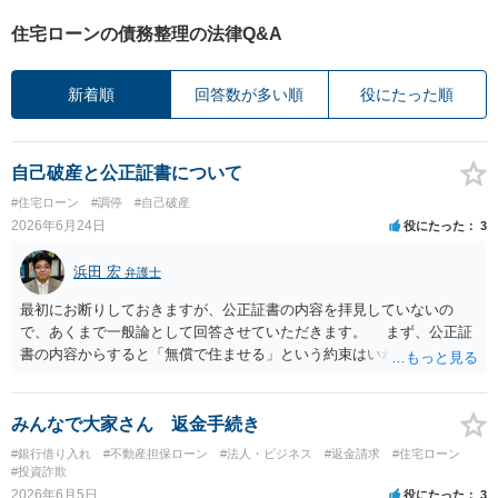
住宅ローンの債務整理の法律Q&A
新着順
回答数が多い順
役にたった順
自己破産と公正証書について
#住宅ローン
#調停
#自己破産
2026年6月24日
役にたった
3
浜田 宏
弁護士
最初にお断りしておきますが、公正証書の内容を拝見していないの
で、あくまで一般論として回答させていただきます。 まず、公正証
書の内容からすると「無償で住ませる」という約束はいわゆる使用貸
借契約ということになると思います。もし賃料を支払って住まわせる
ということであれば建物賃貸借になり、賃借人（元奥様＋お子さん）
に借地借家法上の保護及び抵当権より先に設定された賃貸借契約であ
みんなで大家さん 返金手続き
れば抵当権者にも対抗できます。しかし、建物は離婚による公正証書
#銀行借り入れ
#不動産担保ローン
#法人・ビジネス
#返金請求
#住宅ローン
作成よりも前にローンで購入されたものと思われますので、仮に賃貸
#投資詐欺
借契約が設定されていたとしても、奥様の賃借権は抵当権者（ローン
2026年6月5日
役にたった
3