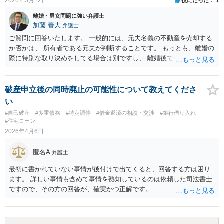
2026年5月12日
役にたった
1
とが考えられます。もっとも、現在は都市綜研インベストファンドと
ます。 任意売却については、売却価格の相当性が問題になる可能性が
の間で裁判上の和解が成立した案件についても、和解で約束された分
ありますので、もし弁護士に依頼なさっていないようならばご依頼な
離婚・男女問題に強い弁護士
割金の支払いが遅延しているとの報告が複数寄せられています。した
さって方針決定なさるのがよいかと思います。
加藤 善大
弁護士
がって、訴訟を提起したとしても必ず回収できるとは申し上げられま
ご質問に回答いたします。 一般的には、元夫名義の不動産を売却する
せん。 しかしながら、 ①会社から返答がない ②任意交渉が機能して
か否かは、 所有者である元夫が判断することです。 もっとも、離婚の
いない ③資金繰り上のご事情がある ④償還期限が到来する という現
際に特別な取り決めをしてる場合は別ですし、 離婚後でも、２年以内
状を踏まえますと、何もせずに待ち続けるよりは、リスクを承知の上
であれば、 結婚期間中に築いた財産を双方で分ける財産分与を求める
でも訴訟提起を検討する方がよいケースではないかと考えておりま
ことができ、 その中で、売却を求めることができる場合もあります。
す。何もしなければ回収をすることはできません。みんなで大家さん4
ご質問に対する回答は以上ですが、可能であれば、ご依頼になるかは
破産申立後の同時廃止の可能性について教えてくださ
3号については、「アグレボセンターで何らかの事業が行われていた
別にして、お近くの弁護士に直接相談されて、ご自身の状況で、元夫
い
か」ではなく、「その事業が巨額の賃料を支払えるだけの実体を持っ
名義の売却を求めることができるかどうか等についてアドバイスを求
ていたのか。そして賃料はどこから出ていたのか」という点はかなり
#自己破産
#多重債務
#特定調停
#借金返済の相談・交渉
#銀行借り入れ
めることをおすすめいたします。 （初回相談料無料で対応している弁
#住宅ローン
の疑念があるところです。
護士がいるとおもいますので、探してみてください。） ご参考にして
2026年4月6日
いただけますと幸いです。
匿名A
弁護士
最初に書かれていない事情が後付けで出てくると、回答する方は困り
ます。 詳しい事情も含めて事情を熟知しているのは依頼した司法書士
ですので、その方の回答が、確実かつ正解です。