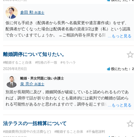
倉田 勲
弁護士
仮に何も手続き（配偶者から長男へ名義変更や遺言書作成）をせず、
配偶者が亡くなった場合は配偶者名義の資産1/2は妻（私）という認識
で合っていますでしょうか。 →ご相談内容を拝見する限りでは、その
認識で合ってはいます。 なお、逆に１/２しか権利がないため、自宅を
完全に所有する場合は、他の相続人に対して自宅の評価額の１/２の代
償金の支払いが必要になります。
離婚調停について知りたい。
#離婚すること自体
#性格の不一致
#モラハラ
2026年8月6日
役にたった
2
離婚・男女問題に強い弁護士
泉 亮介
弁護士
別居が長期間に及び，婚姻関係が破綻していると認められるものであ
れば，調停で話が折り合わなくとも最終的には裁判での離婚が認めら
れる可能性があるかと思われますので，調停を起こす価値はあるよう
に思われます。 もっとも，調停については，お互いの合意がない限り
は調停が成立するということはないため，相手が合意するメリットを
だしてでも調停で終わらせるよう努めるのか，裁判離婚を見据えて調
法テラスの一括精算について
停での離婚に固執しないかいずれかの対応は必要となるかと思われま
#婚姻費用(別居中の生活費など)
#離婚すること自体
#不倫慰謝料
す。 お一人で対応するのは難しい側面もありますので弁護士を立てる