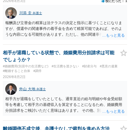
2026年8月3日
役にたった
1
ことを検討されると良いかと思われます。
川添 圭
弁護士
報酬及び立替金の精算は法テラスの決定と指示に基づくことになりま
すが、償還中の関連事件の着手金を含めて精算可能であれば、そのよ
うな内容になる可能性があります。ただし、他の関連事件でも相手方
から金銭を取得できる場合には個別に考える場合もあります。個別事
情によって対応が違いますので、法テラスへお尋ねいただいた方が確
実です。
相手が退職している状態で、婚姻費用分担請求は可能
でしょうか？
#婚姻費用(別居中の生活費など)
#生活費を渡さない
#財産分与
#悪意の遺棄
#離婚すること自体
#調停
2026年8月2日
外山 大地
弁護士
相手方が退職をしていたとしても、通常直近の給与明細や年金受給額
等を考慮して相手方の基礎収入を算定することになるため、婚姻費用
分担請求をご検討いただく意味はあります。 その他、別居の経緯、質
問者様の年収、監護されているお子様がいるかといった事情をふまえ
て、ご検討いただくのが良いかと思います。
離婚調停不成立後、弁護士なしで裁判を進める方法