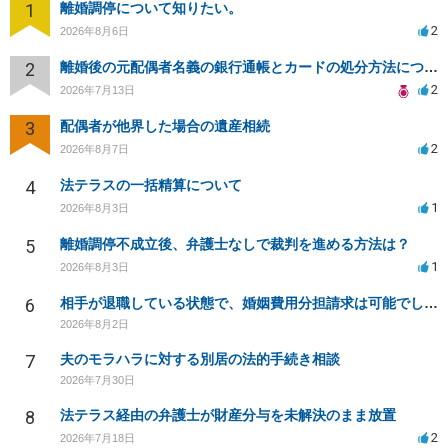
1
離婚調停について知りたい。
2
2026年8月6日
2
離婚後の元配偶者名義の銀行通帳とカードの処分方法について
2
2026年7月13日
3
配偶者が他界した場合の遺産相続
2
2026年8月7日
4
法テラスの一括精算について
1
2026年8月3日
5
離婚調停不成立後、弁護士なしで裁判を進める方法は？
1
2026年8月3日
6
相手が退職している状態で、婚姻費用分担請求は可能でしょうか？
2026年8月2日
7
夫のモラハラに対する別居の法的手続き相談
2026年7月30日
8
法テラス経由の弁護士が財産分与を未解決のまま放置
2
2026年7月18日