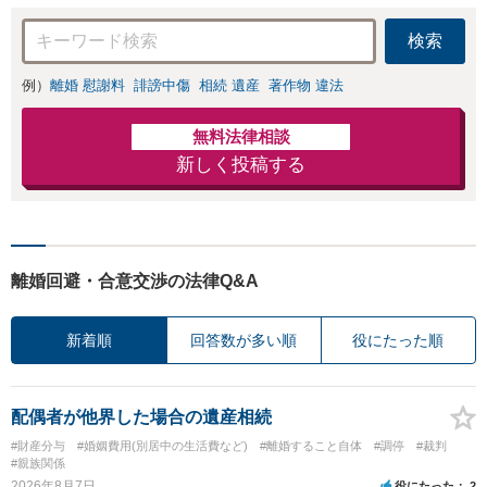
検索
例）
離婚 慰謝料
誹謗中傷
相続 遺産
著作物 違法
無料法律相談
新しく投稿する
離婚回避・合意交渉の法律Q&A
新着順
回答数が多い順
役にたった順
配偶者が他界した場合の遺産相続
#財産分与
#婚姻費用(別居中の生活費など)
#離婚すること自体
#調停
#裁判
#親族関係
2026年8月7日
役にたった
2