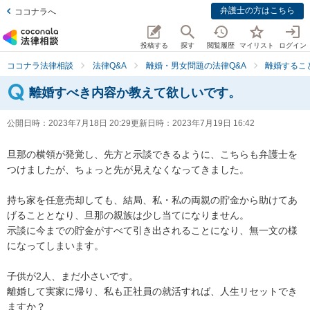
弁護士の方はこちら
ココナラへ
投稿する
探す
閲覧履歴
マイリスト
ログイン
ココナラ法律相談
法律Q&A
離婚・男女問題の法律Q&A
離婚するこ
離婚すべき内容か教えて欲しいです。
公開日時：
2023年7月18日 20:29
更新日時：
2023年7月19日 16:42
旦那の横領が発覚し、先方と示談できるように、こちらも弁護士を
つけましたが、ちょっと先が見えなくなってきました。

持ち家を任意売却しても、結局、私・私の両親の貯金から助けてあ
げることとなり、旦那の親族は少し当てになりません。

示談に今までの貯金がすべて引き出されることになり、無一文の様
になってしまいます。

子供が2人、まだ小さいです。

離婚して実家に帰り、私も正社員の就活すれば、人生リセットでき
ますか？
