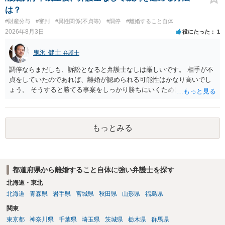
は？
#財産分与
#審判
#異性関係(不貞等)
#調停
#離婚すること自体
2026年8月3日
役にたった
1
鬼沢 健士
弁護士
調停ならまだしも、訴訟となると弁護士なしは厳しいです。 相手が不
貞をしていたのであれば、離婚が認められる可能性はかなり高いでし
ょう。 そうすると勝てる事案をしっかり勝ちにいくためにも弁護士委
任を強くおすすめします。
もっとみる
都道府県から離婚すること自体に強い弁護士を探す
北海道・東北
北海道
青森県
岩手県
宮城県
秋田県
山形県
福島県
関東
東京都
神奈川県
千葉県
埼玉県
茨城県
栃木県
群馬県