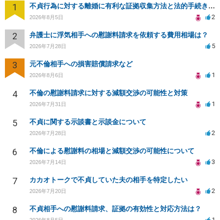
1
不貞行為に対する離婚に有利な証拠収集方法と法的手続きについて
2
2026年8月5日
2
弁護士に浮気相手への慰謝料請求を依頼する費用相場は？
5
2026年7月28日
3
元不倫相手への損害賠償請求など
1
2026年8月6日
4
不倫の慰謝料請求に対する減額交渉の可能性と対策
1
2026年7月31日
5
不貞に関する示談書と示談金について
2
2026年7月28日
6
不倫による慰謝料の相場と減額交渉の可能性について
3
2026年7月14日
7
カカオトークで不貞していた夫の相手を特定したい
2
2026年7月20日
8
不貞相手への慰謝料請求、証拠の有効性と対応方法は？
1
2026年8月5日