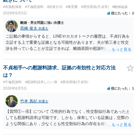
#有責配偶者
#不倫慰謝料
#財産分与
#養育費
#異性関係(不貞等)
#離婚協議
2026年8月5日
役にたった
2
離婚・男女問題に強い弁護士
髙橋 俊太
弁護士
ご記載の事情からすると、LINEやカカオトークの履歴は、不貞行為を
立証する上で重要な証拠となる可能性があります。夫が第三者と性交
渉を持っていることが立証できれば、離婚原因や慰謝料請求を検討す
る上で重要な事情となります。特に、数年間にわたって特定の相手と
性的関係を継続しているのであれば、その期間や回数が分かる資料は
できるだけ保存しておくことをお勧めいたします。 他方、「夫に不貞
不貞相手への慰謝料請求、証拠の有効性と対応方法
がある＝財産分与でも多くもらえる」「当然に親権を取得できる」と
は？
いう関係にはありません。まず、財産分与は、基本的には夫婦が婚姻
#不倫慰謝料
#慰謝料請求したい側
#異性関係(不貞等)
中に形成した財産を清算する制度ですので、不貞行為の有無とは別
2026年8月5日
役にたった
1
に、預貯金、不動産、保険、退職金等の資料を確保しておくことが重
要です。また、子の親権については、夫婦間の責任問題とは別に、
竹本 真紀
弁護士
「どのような形がお子様の利益になるか」という観点です。そのた
め、未就学のお子様について貴方が主として養育しているのであれ
【質問①～④】について ①性的行為でなく，性交類似行為であったと
ば、保育園等への送迎、食事・入浴・寝かしつけ等の日常的な育児、
しても慰謝料請求は可能です。しかも，保有している証拠は，交際の
通院や予防接種への対応、保育園との連絡、夫婦それぞれの勤務状
ような関係にあり，少なくとも性交類似行為の存在を確実に証明でき
況、別居後にどのような養育環境を用意できるかといった、これまで
るものです（裏を返せば，証拠で認められる範囲でしか認めていない
の監護実績や今後の生活状況について整理しておくとよいでしょう。
ことを窺わせるものです。）。ですから，慰謝料請求を進めることで