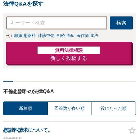
法律Q&Aを探す
検索
例）
離婚 慰謝料
誹謗中傷
相続 遺産
著作物 違法
無料法律相談
新しく投稿する
不倫慰謝料の法律Q&A
新着順
回答数が多い順
役にたった順
慰謝料請求について。
#不倫慰謝料