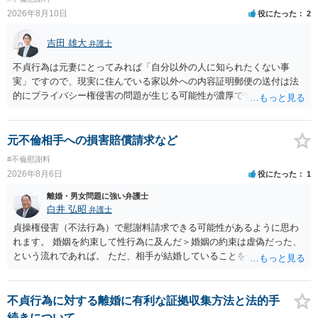
2026年8月10日
役にたった
2
吉田 雄大
弁護士
不貞行為は元妻にとってみれば「自分以外の人に知られたくない事
実」ですので、現実に住んでいる家以外への内容証明郵便の送付は法
的にプライバシー権侵害の問題が生じる可能性が濃厚です。ですの
で、お勧めできません。
元不倫相手への損害賠償請求など
#不倫慰謝料
2026年8月6日
役にたった
1
離婚・男女問題に強い弁護士
白井 弘昭
弁護士
貞操権侵害（不法行為）で慰謝料請求できる可能性があるように思わ
れます。 婚姻を約束して性行為に及んだ＞婚姻の約束は虚偽だった、
という流れであれば。 ただ、相手が結婚していることを知って行為に
及んでいるのであれば、婚姻できないことについて相談者さんの帰責
性も認められそうですので、あまり慰謝料は高額にならないように思
われます。 一度、最寄りの弁護士に相談してみてください。
不貞行為に対する離婚に有利な証拠収集方法と法的手
続きについて