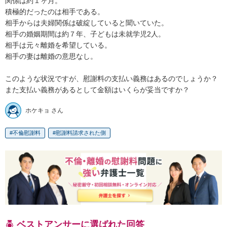
関係は約１ヶ月。

積極的だったのは相手である。

相手からは夫婦関係は破綻していると聞いていた。

相手の婚姻期間は約７年、子どもは未就学児2人。

相手は元々離婚を希望している。

相手の妻は離婚の意思なし。

このような状況ですが、慰謝料の支払い義務はあるのでしょうか？

また支払い義務があるとして金額はいくらが妥当ですか？
ホケキョ さん
不倫慰謝料
慰謝料請求された側
ベストアンサーに選ばれた回答