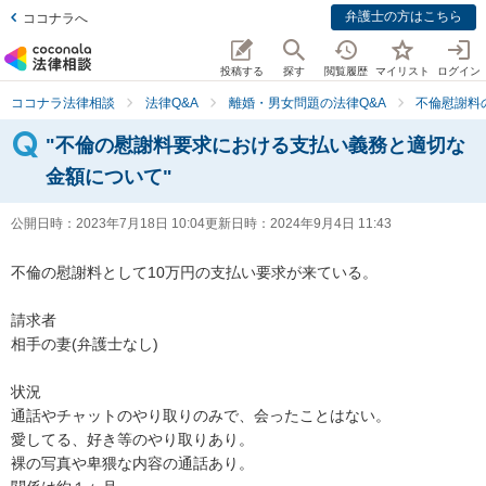
弁護士の方はこちら
ココナラへ
投稿する
探す
閲覧履歴
マイリスト
ログイン
ココナラ法律相談
法律Q&A
離婚・男女問題の法律Q&A
不倫慰謝料
"不倫の慰謝料要求における支払い義務と適切な
金額について"
公開日時：
2023年7月18日 10:04
更新日時：
2024年9月4日 11:43
不倫の慰謝料として10万円の支払い要求が来ている。

請求者

相手の妻(弁護士なし)

状況

通話やチャットのやり取りのみで、会ったことはない。

愛してる、好き等のやり取りあり。

裸の写真や卑猥な内容の通話あり。
