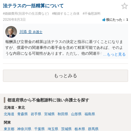
養育費については、離婚後も父母双方がそれぞれの収入に応じて負担
よいと思います。 ただ．慰謝料額については，婚姻破綻に至っていな
法テラスの一括精算について
するのが原則となります。
いとして，この点を考慮されることになるかもしれません。 ②夫との
#婚姻費用(別居中の生活費など)
#離婚すること自体
#不倫慰謝料
今後のことを考えて書いてもらうか否かを検討するのがよいと思いま
2026年8月3日
役にたった
1
す。今ある証拠以上のことを証明（証明力を強めることも含む）でき
るのであれば，前向きに検討を進めるという考え方でもよいでしょ
川添 圭
弁護士
う。慰謝料請求としては証拠として使えることが前提であり，その価
値と夫との関係との均衡のように思います。 ③行政書士に委任をして
報酬及び立替金の精算は法テラスの決定と指示に基づくことになりま
いるのであれば，どのような内容の委任なのか不明ですが，その行政
すが、償還中の関連事件の着手金を含めて精算可能であれば、そのよ
書士との協議になると思います。請求するか，訴訟にするか，その点
うな内容になる可能性があります。ただし、他の関連事件でも相手方
の見極めや，相手方は性交類似行為は認めているのか，それさえも否
から金銭を取得できる場合には個別に考える場合もあります。個別事
定しているのかによって，考え方・進め方は変わってくると思いま
情によって対応が違いますので、法テラスへお尋ねいただいた方が確
す。 ④性交類似行為を認めているにもかかわらず支払を拒否するので
実です。
あれば，本人（行政書士でも同じだと思います。）への対応ではあま
もっとみる
り変わらないように思います。減額で折り合えるなら本人様の交渉で
もよいように思いますが，ゼロかどうかの観点であれば，訴訟に進む
しかなくなるようにも思います。そうしますと，お近くの弁護士に相
談して進めることを検討した方がよいようにも思います。
都道府県から不倫慰謝料に強い弁護士を探す
北海道・東北
北海道
青森県
岩手県
宮城県
秋田県
山形県
福島県
関東
東京都
神奈川県
千葉県
埼玉県
茨城県
栃木県
群馬県