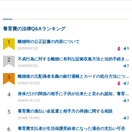
養育費の法律Q&Aランキング
1
離婚時の公正証書の内容について
6
2026年8月3日
2
不貞行為に対する離婚に有利な証拠収集方法と法的手続きについて
2
2026年8月5日
3
離婚後の元配偶者名義の銀行通帳とカードの処分方法について
2
2026年7月13日
4
身体だけの関係の相手に子供が出来たと言われ認知、養育費を要求されているが自身の子供か分からない
3
2026年7月17日
5
養育費の過払い金返還と相手方の再婚に関する相談
2
2026年7月30日
6
養育費支払者が生活保護受給者になった場合の支払い可否