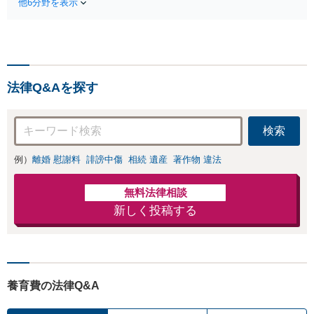
な弁護士が多角的
他6分野を表示
く日常を取り戻せるよう、
な視点でアドバイ
私が力になります【初回相
ス「親権・監護
談無料】【電話・オンライ
権・面会交流に実
ン相談対応】「スピード対
績あり」子の引渡
応・納得できる解決を」
し・認知・親子関
「刑事裁判のニーズにも対
係不存在確認など
法律Q&Aを探す
応」【休日・夜間相談可】
もご相談下さい
【子連れ相談可】
検索
例）
離婚 慰謝料
誹謗中傷
相続 遺産
著作物 違法
無料法律相談
新しく投稿する
養育費の法律Q&A