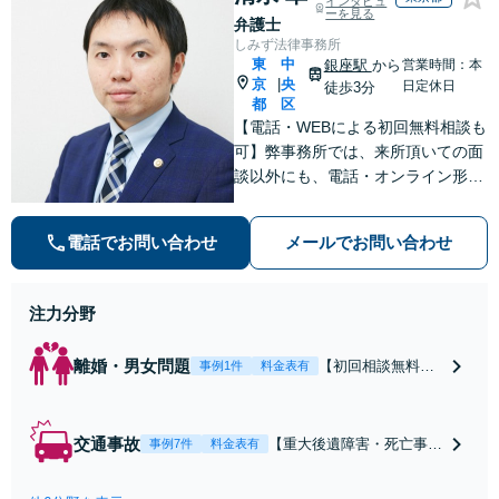
インタビュ
ーを見る
弁護士
しみず法律事務所
東
中
銀座駅
から
営業時間：本
京
央
|
日定休日
徒歩3分
都
区
【電話・WEBによる初回無料相談も
可】弊事務所では、来所頂いての面
談以外にも、電話・オンライン形式
での初回無料相談も実施中。すぐに
弁護士にご相談頂くことで、今のご
電話でお問い合わせ
メールでお問い合わせ
不安が和らぐとともに、問題解決の
ために前に進むことができます。
注力分野
離婚・男女問題
【初回相談無料】
事例1件
料金表有
【電話・オンライ
ン相談対応】あな
たにとって有利な
交通事故
【重大後遺障害・死亡事案
事例7件
料金表有
条件で離婚ができ
などの実績多数】「被害者
るよう、経験豊富
救済を第一に」一日でも早