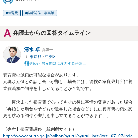
養育費
内縁関係・事実婚
弁護士からの回答タイムライン
清水 卓
弁護士
東京都
>
中央区
離婚・男女問題に注力する弁護士
養育費の減額は可能な場合があります。

元奥さん側との話し合いが難しい場合には、管轄の家庭裁判所に養
育費減額の調停を申し立てることが可能です。

「一度決まった養育費であってもその後に事情の変更があった場合
（再婚した場合や子どもが進学した場合など）には養育費の額の変
更を求める調停や審判を申し立てることができます。」

https://www.courts.go.jp/saiban/syurui/syurui_kazi/kazi_07_07/inde