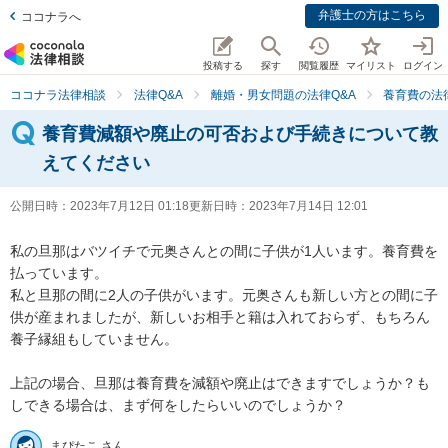
弁護士の方はこちら
ココナラへ
投稿する
探す
閲覧履歴
マイリスト
ログイン
ココナラ法律相談
法律Q&A
離婚・男女問題の法律Q&A
養育費の法
養育費減額や廃止の可否および手続きについて教
えてください
公開日時：
2023年7月12日 01:18
更新日時：
2023年7月14日 12:01
私の旦那はバツイチで元奥さんとの間に子供が1人います。養育費を
払っています。

私と旦那の間に2人の子供がいます。元奥さんも新しい方との間に子
供が産まれましたが、新しいお相手と籍は入れておらず、もちろん
養子縁組もしていません。

上記の場合、旦那は養育費を減額や廃止はできますでしょうか？も
しできる場合は、まず何をしたらいいのでしょうか？
まぴたこ さん