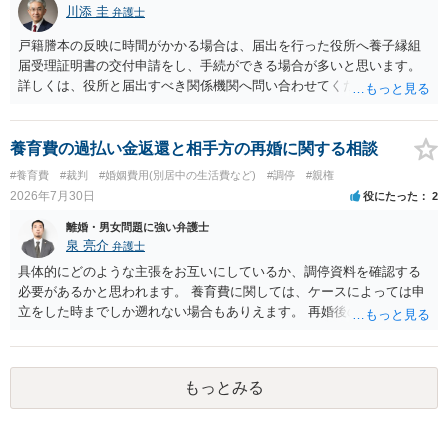
や費用などを踏まえて個別に検討することになります。公正証書の他
川添 圭
弁護士
の条項において、養育費の終期についてどのように定められている
か、大学進学に関する定めの有無、「教育費」「進学費用」に関する
戸籍謄本の反映に時間がかかる場合は、届出を行った役所へ養子縁組
定めの有無等について確認する必要があると考えられます。
届受理証明書の交付申請をし、手続ができる場合が多いと思います。
詳しくは、役所と届出すべき関係機関へ問い合わせてください。
養育費の過払い金返還と相手方の再婚に関する相談
#養育費
#裁判
#婚姻費用(別居中の生活費など)
#調停
#親権
2026年7月30日
役にたった
2
離婚・男女問題に強い弁護士
泉 亮介
弁護士
具体的にどのような主張をお互いにしているか、調停資料を確認する
必要があるかと思われます。 養育費に関しては、ケースによっては申
立をした時までしか遡れない場合もありえます。 再婚後の相手方の行
動がどのようなものであったのかも重要であるため、相手が再婚後の
養育費に関するやりとり等があればそちらについても確認する必要が
あるでしょう。 公開相談の場での回答よりも個別に弁護士にご相談さ
もっとみる
れることをお勧めいたします。