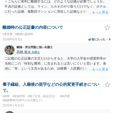
＞こちらに有利に離婚するには、どのような証拠が必要でしょうか。
不貞の証拠としては、ライン、カカオのやり取りだけでなく、ホテル
に行った証拠、複数回マンションに滞在した証拠などが有効です。 不
貞の証拠があれば、離婚をさらに有利に進める（離婚したい時期に離
婚する、慰謝料をとるなど）ことができると思われます。 ただし、不
貞発覚後、長期間同居を続けると、不貞を許したとの評価につながる
離婚時の公正証書の内容について
場合がありますので、ご注意ください。 以上、ご参考まで。
#養育費
#離婚の慰謝料
2026年8月3日
役にたった
6
離婚・男女問題に強い弁護士
髙橋 俊太
弁護士
ご記載の公正証書の文言だけからすると、大学の入学金や授業料等が
当然にこの「特別な費用」に含まれるとは言いにくいと思います。条
項に「等」という文言があるため、治療費・入院費だけに限定される
わけではありませんが、その前に「病気・事故に伴う費用」と明記さ
れていますので、通常は、病気や事故によって臨時に必要となった医
療費その他これに類する特別支出を念頭に置いた条項と読むのが自然
養子縁組、入籍後の苗字などの公的変更手続きについ
です。したがって、大学の入学金、授業料、受験費用などの教育費に
て。
ついてまで、「この条項があるから当然に半額を請求できる」とまで
#親権
#親族関係
#親子交流（面会交流）
#養育費
は言いにくいと思われます。なお、通常、大学進学費用をどこまで負
#婚姻費用(別居中の生活費など)
担すべきかについては、離婚時の合意内容のほか、子どもの年齢、大
2026年7月31日
学進学についての父母の認識、父母の学歴・収入・資産状況、進学先