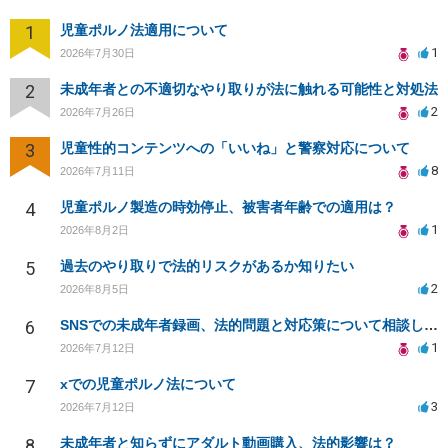
1
児童ポルノ法適用について
1
2026年7月30日
2
未成年者との不適切なやり取りが法に触れる可能性と対処法
2
2026年7月26日
3
児童性的コンテンツへの「いいね」と警察対応について
8
2026年7月11日
4
児童ポルノ製造の時効停止、被害者年齢での適用は？
1
2026年8月2日
5
過去のやり取りで法的リスクがあるか知りたい
2
2026年8月5日
6
SNSでの未成年者録画、法的問題と対応策について相談したい
1
2026年7月12日
7
xでの児童ポルノ法について
3
2026年7月12日
8
未成年者と知らずにアダルト動画購入、法的影響は？