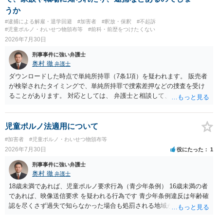
うか
#逮捕による解雇・退学回避
#加害者
#釈放・保釈
#不起訴
#児童ポルノ・わいせつ物頒布等
#前科・前歴をつけたくない
2026年7月30日
刑事事件に強い弁護士
奥村 徹
弁護士
ダウンロードした時点で単純所持罪（7条1項）を疑われます。 販売者
が検挙されたタイミングで、単純所持罪で捜索差押などの捜査を受け
ることがあります。 対応としては、 弁護士と相談して、 児童ポルノ
と知らなかったという弁解を厚くした書面を作成してもらい 警察に相
談しておく などが考えられます。
児童ポルノ法適用について
#加害者
#児童ポルノ・わいせつ物頒布等
2026年7月30日
役にたった
1
刑事事件に強い弁護士
奥村 徹
弁護士
18歳未満であれば、児童ポルノ要求行為（青少年条例） 16歳未満の者
であれば、映像送信要求 を疑われる行為です 青少年条例違反は年齢確
認を尽くさず過失で知らなかった場合も処罰される地域があるので、
注意して下さい