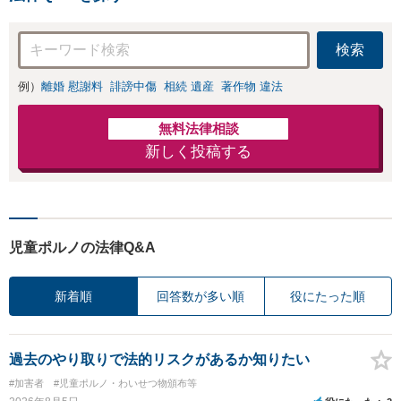
検索
例）
離婚 慰謝料
誹謗中傷
相続 遺産
著作物 違法
無料法律相談
新しく投稿する
児童ポルノの法律Q&A
新着順
回答数が多い順
役にたった順
過去のやり取りで法的リスクがあるか知りたい
#加害者
#児童ポルノ・わいせつ物頒布等