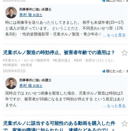
2026年8月5日
役にたった
2
刑事事件に強い弁護士
奥村 徹
弁護士
時には画像等を送りあったりしてきました。 相手も未成年者(15〜17)
と成人が混ざっています。 ということだと、不同意わいせつ罪（176
条3項）・性的姿態撮影罪・児童ポルノ製造・青少年条例違反（わいせ
つ行為 児童ポルノ要求）などが検討されます。 重い罪もあるの
で、警察にバレれば、それなりの捜査を受けるでしょう。
児童ポルノ製造の時効停止、被害者年齢での適用は？
#児童ポルノ・わいせつ物頒布等
#私選弁護人
#前科・前歴をつけたくない
#刑事裁判
#加害者
2026年8月2日
役にたった
1
刑事事件に強い弁護士
奥村 徹
弁護士
現時点では わいせつ画像を製造した場合、児童ポルノ製造は時効は3
年ですが、被害者が18歳になるまで時効が停止する という規定はあり
ません
児童ポルノに該当する可能性のある動画を購入した件
で、家族や職場に知られたり、逮捕などあるのでしょ