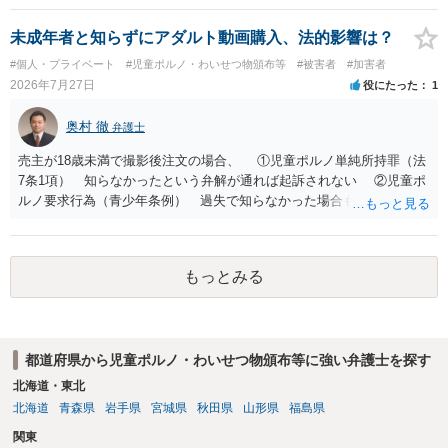
未成年者と知らずにアダルト動画購入、法的影響は？
#個人・プライベート
#児童ポルノ・わいせつ物頒布等
#被害者
#加害者
2026年7月27日
役にたった
1
奥村 徹
弁護士
売主が18歳未満で撮影後注文の場合、 ①児童ポルノ単純所持罪（法
7条1項） 知らなかったという弁解が通れば起訴されない ②児童ポ
ルノ要求行為（青少年条例） 過失で知らなかった場合も処罰される
地域がある の罪名が検討されます。 警察にバレれば捜索差押を受け
ることになります。 対応としては、福祉犯罪に詳しい弁護士に相談
した上で 相手方の地域も知らない・年齢も知らなかったという弁
もっとみる
解 もう消したので持ってない という弁解を用意して、警察相談を
検討してください。
都道府県から児童ポルノ・わいせつ物頒布等に強い弁護士を探す
北海道・東北
北海道
青森県
岩手県
宮城県
秋田県
山形県
福島県
関東