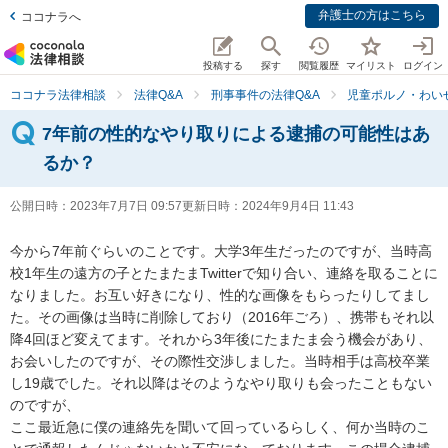
弁護士の方はこちら
ココナラへ
投稿する
探す
閲覧履歴
マイリスト
ログイン
ココナラ法律相談
法律Q&A
刑事事件の法律Q&A
児童ポルノ・わい
7年前の性的なやり取りによる逮捕の可能性はあ
るか？
公開日時：
2023年7月7日 09:57
更新日時：
2024年9月4日 11:43
今から7年前ぐらいのことです。大学3年生だったのですが、当時高
校1年生の遠方の子とたまたまTwitterで知り合い、連絡を取ることに
なりました。お互い好きになり、性的な画像をもらったりしてまし
た。その画像は当時に削除しており（2016年ごろ）、携帯もそれ以
降4回ほど変えてます。それから3年後にたまたま会う機会があり、
お会いしたのですが、その際性交渉しました。当時相手は高校卒業
し19歳でした。それ以降はそのようなやり取りも会ったこともない
のですが、

ここ最近急に僕の連絡先を聞いて回っているらしく、何か当時のこ