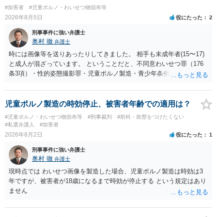
#加害者
#児童ポルノ・わいせつ物頒布等
2026年8月5日
役にたった
2
刑事事件に強い弁護士
奥村 徹
弁護士
時には画像等を送りあったりしてきました。 相手も未成年者(15〜17)
と成人が混ざっています。 ということだと、不同意わいせつ罪（176
条3項）・性的姿態撮影罪・児童ポルノ製造・青少年条例違反（わいせ
つ行為 児童ポルノ要求）などが検討されます。 重い罪もあるの
で、警察にバレれば、それなりの捜査を受けるでしょう。
児童ポルノ製造の時効停止、被害者年齢での適用は？
#児童ポルノ・わいせつ物頒布等
#刑事裁判
#前科・前歴をつけたくない
#私選弁護人
#加害者
2026年8月2日
役にたった
1
刑事事件に強い弁護士
奥村 徹
弁護士
現時点では わいせつ画像を製造した場合、児童ポルノ製造は時効は3
年ですが、被害者が18歳になるまで時効が停止する という規定はあり
ません