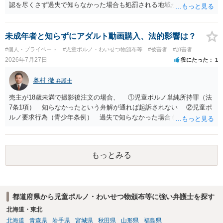
認を尽くさず過失で知らなかった場合も処罰される地域があるので、
注意して下さい
未成年者と知らずにアダルト動画購入、法的影響は？
#個人・プライベート
#児童ポルノ・わいせつ物頒布等
#被害者
#加害者
2026年7月27日
役にたった
1
奥村 徹
弁護士
売主が18歳未満で撮影後注文の場合、 ①児童ポルノ単純所持罪（法
7条1項） 知らなかったという弁解が通れば起訴されない ②児童ポ
ルノ要求行為（青少年条例） 過失で知らなかった場合も処罰される
地域がある の罪名が検討されます。 警察にバレれば捜索差押を受け
ることになります。 対応としては、福祉犯罪に詳しい弁護士に相談
した上で 相手方の地域も知らない・年齢も知らなかったという弁
もっとみる
解 もう消したので持ってない という弁解を用意して、警察相談を
検討してください。
都道府県から児童ポルノ・わいせつ物頒布等に強い弁護士を探す
北海道・東北
北海道
青森県
岩手県
宮城県
秋田県
山形県
福島県