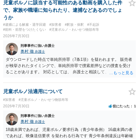
児童ポルノに該当する可能性のある動画を購入した件
で、家族や職場に知られたり、逮捕などあるのでしょ
うか
#逮捕による解雇・退学回避
#加害者
#釈放・保釈
#不起訴
#前科・前歴をつけたくない
#児童ポルノ・わいせつ物頒布等
2026年7月30日
刑事事件に強い弁護士
奥村 徹
弁護士
ダウンロードした時点で単純所持罪（7条1項）を疑われます。 販売者
が検挙されたタイミングで、単純所持罪で捜索差押などの捜査を受け
ることがあります。 対応としては、 弁護士と相談して、 児童ポルノ
と知らなかったという弁解を厚くした書面を作成してもらい 警察に相
談しておく などが考えられます。
児童ポルノ法適用について
#加害者
#児童ポルノ・わいせつ物頒布等
2026年7月30日
役にたった
1
刑事事件に強い弁護士
奥村 徹
弁護士
18歳未満であれば、児童ポルノ要求行為（青少年条例） 16歳未満の者
であれば、映像送信要求 を疑われる行為です 青少年条例違反は年齢確