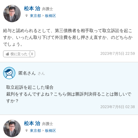
松本 治
弁護士
東京都
>
板橋区
給与と認められるとして、第三債務者を相手取って取立訴訟を起こ
すか、いったん取り下げて外注費を差し押さえ直すか、のどちらか
でしょう。
2023年7月5日 22:59
役に立った
0
匿名さん
さん
取立起訴を起こした場合

裁判をするんですよね？こちら側は勝訴判決得ることは難しいで
すか？
2023年7月6日 02:38
松本 治
弁護士
東京都
>
板橋区