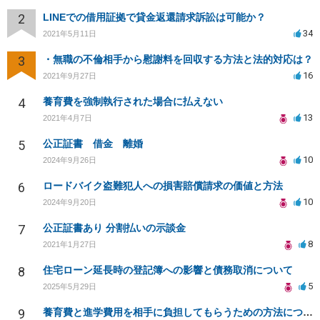
2
LINEでの借用証拠で貸金返還請求訴訟は可能か？
34
2021年5月11日
3
・無職の不倫相手から慰謝料を回収する方法と法的対応は？
16
2021年9月27日
4
養育費を強制執行された場合に払えない
13
2021年4月7日
5
公正証書 借金 離婚
10
2024年9月26日
6
ロードバイク盗難犯人への損害賠償請求の価値と方法
10
2024年9月20日
7
公正証書あり 分割払いの示談金
8
2021年1月27日
8
住宅ローン延長時の登記簿への影響と債務取消について
5
2025年5月29日
9
養育費と進学費用を相手に負担してもらうための方法について