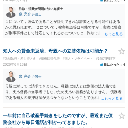
詐欺・消費者問題に強い弁護士
泉 亮介
弁護士
１について，虚偽であることが証明できれば詐欺となる可能性はある
かと思われます。 ２について，被害相談等は可能ですが，実際に警察
が刑事事件として対応してくれるかについては，詐欺であることをど
の程度証明できる資料があるかによってくぁってくるかと思われま
す。 ３について，相手と連絡が取れるのであれば内容証明や電話での
連絡等から交渉をすることtなるかと思われます。弁護士を立てること
知人への貸金未返済、母親への立替依頼は可能か？
を想定されている場合，裁判をする場合だと，弁護士費用との関係か
#強制執行・差し押さえ
#債権回収代行
#個人・プライベート
#140万円以下
ら全額回収できたとしてもご自身の経済的な利益は少ないかと思われ
2026年6月16日
役にたった
6
ます。 ４について，実際の内容次第ですが，可能な場合も多いです。
５について，可能かと思われます。 ６について，内容証明については
泉 亮介
弁護士
住んで居る場所が判明しないと送付は出来ないでしょう。裁判手続き
については，住民票上の住所へ住んでいないことを調査したうえで，
母親に対しては請求できません。母親は知人とは別個の法人格であ
公示送達という方法により訴訟提起することとなります。 ７につい
り、支払督促の当事者でもないため支払い義務がありません。 債務者
て，プライバシー権侵害や名誉権侵害として相手から逆に請求を受け
である知人の差押財産が見つからないということであれば、現実的に
るきっかけとなりかねないため，避けたほうが良いかと思われます。
それ以上の回収は難しいかと思われます。
一年前に自己破産手続きをしたのですが、最近また債
務会社から毎日電話が掛かってきました。