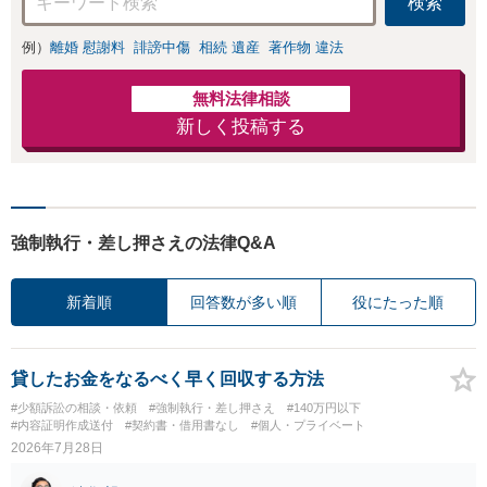
検索
例）
離婚 慰謝料
誹謗中傷
相続 遺産
著作物 違法
無料法律相談
新しく投稿する
強制執行・差し押さえの法律Q&A
新着順
回答数が多い順
役にたった順
貸したお金をなるべく早く回収する方法
#少額訴訟の相談・依頼
#強制執行・差し押さえ
#140万円以下
#内容証明作成送付
#契約書・借用書なし
#個人・プライベート
2026年7月28日