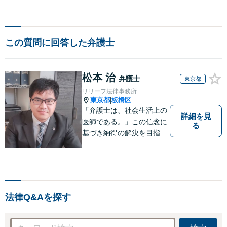
この質問に回答した弁護士
松本 治
弁護士
東京都
リリーフ法律事務所
東京都
板橋区
|
「弁護士は、社会生活上の
詳細を見
医師である。」この信念に
る
基づき納得の解決を目指し
ます。
法律Q&Aを探す