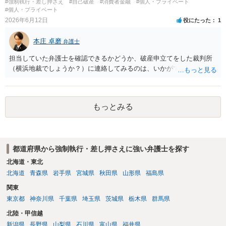
#強制執行・差し押さえ
#自己破産
#消費者金融
#個人・プライベート
#個人・プライベート
2026年6月12日
役にたった
1
本庄 卓磨
弁護士
担当していた弁護士を確認できるかどうか、破産申立てをした裁判所
（横浜地裁でしょうか？）に連絡してみるのは、いかがでしょうか。
もっとみる
都道府県から強制執行・差し押さえに強い弁護士を探す
北海道・東北
北海道
青森県
岩手県
宮城県
秋田県
山形県
福島県
関東
東京都
神奈川県
千葉県
埼玉県
茨城県
栃木県
群馬県
北陸・甲信越
新潟県
長野県
山梨県
石川県
富山県
福井県