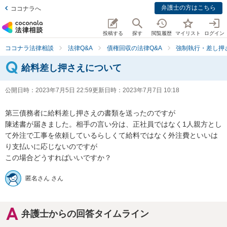
弁護士の方はこちら
ココナラへ
投稿する
探す
閲覧履歴
マイリスト
ログイン
ココナラ法律相談
法律Q&A
債権回収の法律Q&A
強制執行・差し押
給料差し押さえについて
公開日時：
2023年7月5日 22:59
更新日時：
2023年7月7日 10:18
第三債務者に給料差し押さえの書類を送ったのですが

陳述書が届きました。相手の言い分は、正社員ではなく1人親方とし
て外注で工事を依頼しているらしくて給料ではなく外注費といいは
り支払いに応じないのですが

この場合どうすればいいですか？
匿名さん さん
弁護士からの回答タイムライン