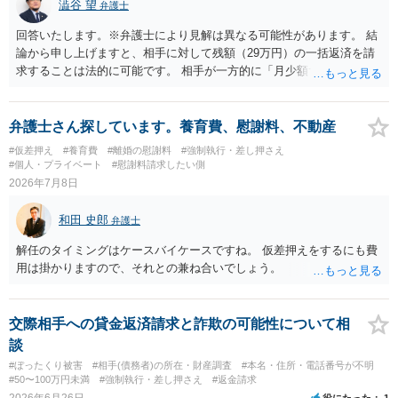
澁谷 望
弁護士
回答いたします。※弁護士により見解は異なる可能性があります。 結
論から申し上げますと、相手に対して残額（29万円）の一括返済を請
求することは法的に可能です。 相手が一方的に「月少額ずつ返す」と
言ってきたとしても、あなたが同意していない以上、分割払いの合意
は成立していません。当初の返済期日も過ぎているため、一括返済を
求める権利があります。 具体的には、以下の手順で進めるのが効果的
弁護士さん探しています。養育費、慰謝料、不動産
です。 分割拒否と一括請求の通知：PayPayのメッセージ等で「分割
#仮差押え
#養育費
#離婚の慰謝料
#強制執行・差し押さえ
払いには同意していないため、残額の一括払いを求める」旨を明確に
#個人・プライベート
#慰謝料請求したい側
伝えます。 相手の本名・住所の確認：応じない場合に法的手段（少額
2026年7月8日
訴訟など）をとるには、相手の身元が必要です。分からない場合は、
まず本名や住所の特定を進めてください。 相手が購入した高額商品
和田 史郎
弁護士
（Switch2等）の事実も踏まえ、応じない場合は法的措置を辞さない姿
勢で交渉に臨むのが現実的かと思います。
解任のタイミングはケースバイケースですね。 仮差押えをするにも費
用は掛かりますので、それとの兼ね合いでしょう。
交際相手への貸金返済請求と詐欺の可能性について相
談
#ぼったくり被害
#相手(債務者)の所在・財産調査
#本名・住所・電話番号が不明
#50〜100万円未満
#強制執行・差し押さえ
#返金請求
2026年6月26日
役にたった
1