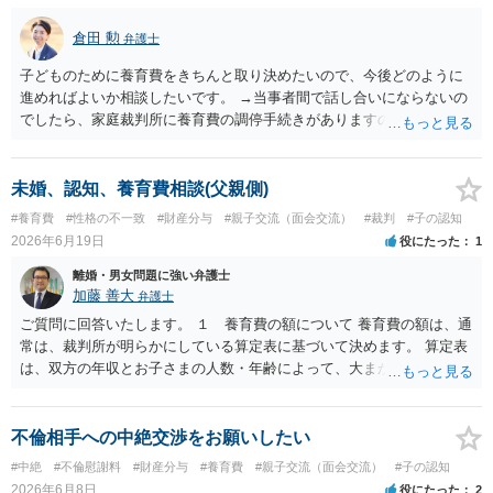
倉田 勲
弁護士
子どものために養育費をきちんと取り決めたいので、今後どのように
進めればよいか相談したいです。 →当事者間で話し合いにならないの
でしたら、家庭裁判所に養育費の調停手続きがありますので、そちら
をご利用ください。 調停手続きであれば調停委員が相手方と話をして
養育費の金額を決めるよう勧めてくれます。 仮に合意が成立しなけれ
ば裁判官が金額を判断する審判手続きに進みますので、金額は確実に
未婚、認知、養育費相談(父親側)
決まります。
#養育費
#性格の不一致
#財産分与
#親子交流（面会交流）
#裁判
#子の認知
2026年6月19日
役にたった
1
離婚・男女問題に強い弁護士
加藤 善大
弁護士
ご質問に回答いたします。 １ 養育費の額について 養育費の額は、通
常は、裁判所が明らかにしている算定表に基づいて決めます。 算定表
は、双方の年収とお子さまの人数・年齢によって、大まかな金額がわ
かる用になっていますので、 相手（女性）の年収がわからないと具体
的な金額はわかりません。 例えば、育児中ということで相手女性が働
いていない場合は、年収がゼロか、 年収が１００万円ほどかる前提で
不倫相手への中絶交渉をお願いしたい
算定することがありますが、 いずれも、月額養育費は４万円から６万
#中絶
#不倫慰謝料
#財産分与
#養育費
#親子交流（面会交流）
#子の認知
円の範囲になると思われます（年収ゼロとすると６万円に近づき、年
2026年6月8日
役にたった
2