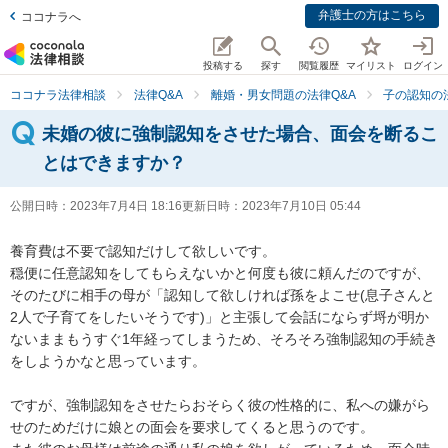
弁護士の方はこちら
ココナラへ
投稿する
探す
閲覧履歴
マイリスト
ログイン
ココナラ法律相談
法律Q&A
離婚・男女問題の法律Q&A
子の認知の
未婚の彼に強制認知をさせた場合、面会を断るこ
とはできますか？
公開日時：
2023年7月4日 18:16
更新日時：
2023年7月10日 05:44
養育費は不要で認知だけして欲しいです。

穏便に任意認知をしてもらえないかと何度も彼に頼んだのですが、
そのたびに相手の母が「認知して欲しければ孫をよこせ(息子さんと
2人で子育てをしたいそうです)」と主張して会話にならず埒が明か
ないままもうすぐ1年経ってしまうため、そろそろ強制認知の手続き
をしようかなと思っています。

ですが、強制認知をさせたらおそらく彼の性格的に、私への嫌がら
せのためだけに娘との面会を要求してくると思うのです。
