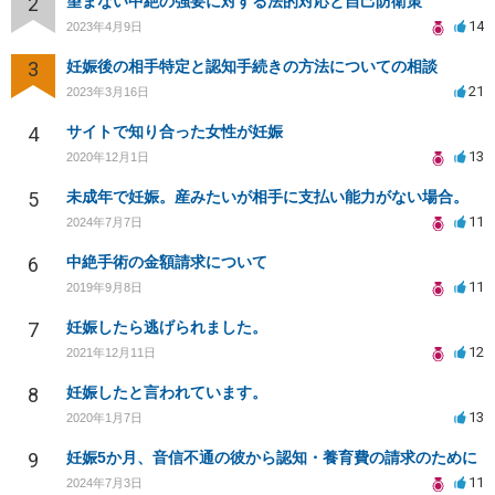
2
望まない中絶の強要に対する法的対応と自己防衛策
14
2023年4月9日
3
妊娠後の相手特定と認知手続きの方法についての相談
21
2023年3月16日
4
サイトで知り合った女性が妊娠
13
2020年12月1日
5
未成年で妊娠。産みたいが相手に支払い能力がない場合。
11
2024年7月7日
6
中絶手術の金額請求について
11
2019年9月8日
7
妊娠したら逃げられました。
12
2021年12月11日
8
妊娠したと言われています。
13
2020年1月7日
9
妊娠5か月、音信不通の彼から認知・養育費の請求のために
11
2024年7月3日