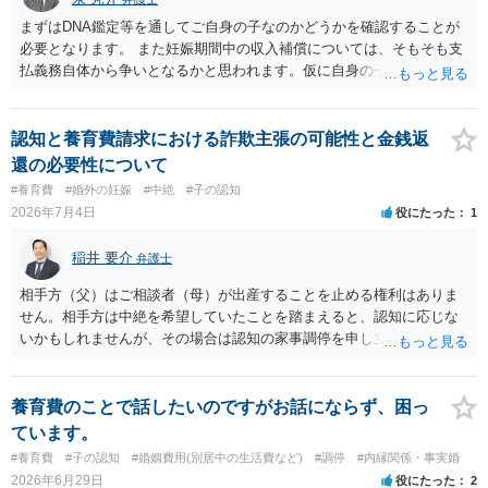
まずはDNA鑑定等を通してご自身の子なのかどうかを確認することが
必要となります。 また妊娠期間中の収入補償については、そもそも支
払義務自体から争いとなるかと思われます。仮に自身の子であったと
して、そのことから当然に補償義務が発生するものではありません。
相手に弁護士がついているということであれば、依頼をするかしない
かは別として一度ご自身も個別に弁護士に相談をされたほうが良いで
認知と養育費請求における詐欺主張の可能性と金銭返
しょう。
還の必要性について
#養育費
#婚外の妊娠
#中絶
#子の認知
2026年7月4日
役にたった
1
稲井 要介
弁護士
相手方（父）はご相談者（母）が出産することを止める権利はありま
せん。相手方は中絶を希望していたことを踏まえると、認知に応じな
いかもしれませんが、その場合は認知の家事調停を申し立てることに
なります。ただ、中絶費用は、中絶しなかったので、本来的には相手
方に返還すべきものです。
養育費のことで話したいのですがお話にならず、困っ
ています。
#養育費
#子の認知
#婚姻費用(別居中の生活費など)
#調停
#内縁関係・事実婚
2026年6月29日
役にたった
2