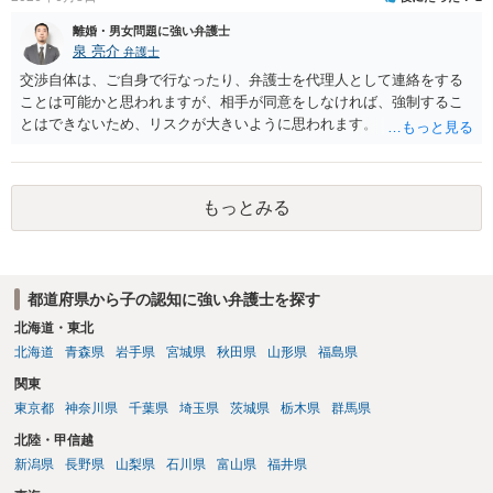
収１００万円とすると４万円に近づく感じです。）。 （息子さんの支
出を考慮して養育費を決めることは通常はありませんのでご注意くだ
離婚・男女問題に強い弁護士
さい。） ２ マンション等の権利について 相手の言い分はおそらく、
泉 亮介
弁護士
財産分与をしたいということだと思われます。 原則として、財産分与
交渉自体は、ご自身で行なったり、弁護士を代理人として連絡をする
は、結婚した後に離婚した場合、 結婚期間中に築いた財産を、原則と
ことは可能かと思われますが、相手が同意をしなければ、強制するこ
して半分ずつ分けるものですから、 結婚していない場合は、財産分与
とはできないため、リスクが大きいように思われます。
の必要はありません。 婚約解消の場合は、財産分与は認められませ
ん。 ただ、内縁関係にあって、それを解消した場合は、財産分与が認
められます。 仮に財産分与が必要だとしても （ご記載の内容だけでは
判断できませんがおそらく財産分与が必要な可能性は低いと思います
もっとみる
が。）、 財産分与は、その同居期間について認められるものですの
で、 財産分与の対象となる財産は、わずかだと思われます。 （マンシ
ョンを例にとると、マンション自体が財産分与の対象になるのではな
く、 マンションの価値と残ローンの差額が財産分与の対象になり得ま
都道府県から子の認知に強い弁護士を探す
す。） （なお、財産分与が問題になるとしても、例えば、自動車を息
北海道・東北
子さんがそれまでの貯金で購入した場合は、 そもそも、財産分与の対
北海道
青森県
岩手県
宮城県
秋田県
山形県
福島県
象にはなりません。） ３ 裁判になった場合にどうすべきか 養育費や
財産分与に争いがある場合は、調停・審判になりますが、 その場合
関東
は、弁護士にご依頼になり、必要な主張をしていくといいですよ。 ご
東京都
神奈川県
千葉県
埼玉県
茨城県
栃木県
群馬県
質問に対する回答は以上ですが、可能であれば、ご依頼になるかは別
北陸・甲信越
にして、お近くの弁護士に直接相談されて、今後の対応についてアド
新潟県
長野県
山梨県
石川県
富山県
福井県
バイスを求めることをおすすめいたします。 ご参考にしていただけま
すと幸いです。