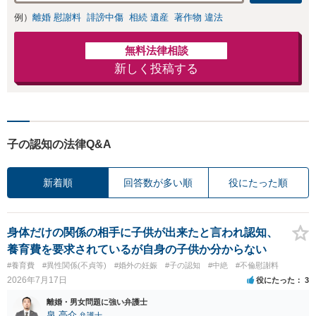
例）
離婚 慰謝料
誹謗中傷
相続 遺産
著作物 違法
無料法律相談
新しく投稿する
子の認知の法律Q&A
新着順
回答数が多い順
役にたった順
身体だけの関係の相手に子供が出来たと言われ認知、
養育費を要求されているが自身の子供か分からない
#養育費
#異性関係(不貞等)
#婚外の妊娠
#子の認知
#中絶
#不倫慰謝料
2026年7月17日
役にたった
3
離婚・男女問題に強い弁護士
泉 亮介
弁護士