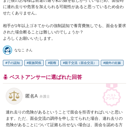
また彼のお母様は前途の通り私の娘を欲しがっているため、面会時
に連れ去りや危害を加えられる可能性があると思っているため会わ
せたくありません。

相手が1年以上ゴネてからの強制認知で養育費無しでも、面会を要求
された場合断ることは難しいのでしょうか？

よろしくお願いいたします。
ななこ さん
子の認知
親族関係
親権
親子交流（面会交流）
婚外の妊娠
ベストアンサーに選ばれた回答
匿名A
弁護士
連れ去りの危険があるということで面会を拒否すればいいと思い
ます。ただ、面会交流の調停を申し立てられた場合、連れ去りの
危険があることについて証拠も出せない場合は、面会を認める方