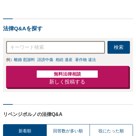
ノ・児童買春・児童福祉
法・青少年条例）・ネット
犯罪（名誉毀損・わいせつ
物・不正アクセス・リベン
法律Q&Aを探す
ジポルノ罪等）に非常に詳
しい弁護士です
検索
例）
離婚 慰謝料
誹謗中傷
相続 遺産
著作物 違法
無料法律相談
新しく投稿する
リベンジポルノの法律Q&A
新着順
回答数が多い順
役にたった順