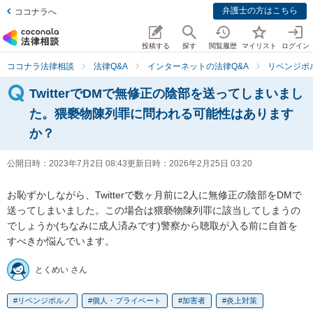
弁護士の方はこちら
ココナラへ
投稿する
探す
閲覧履歴
マイリスト
ログイン
ココナラ法律相談
法律Q&A
インターネットの法律Q&A
リベンジポ
TwitterでDMで無修正の陰部を送ってしまいまし
た。猥褻物陳列罪に問われる可能性はあります
か？
公開日時：
2023年7月2日 08:43
更新日時：
2026年2月25日 03:20
お恥ずかしながら、Twitterで数ヶ月前に2人に無修正の陰部をDMで
送ってしまいました。この場合は猥褻物陳列罪に該当してしまうの
でしょうか(ちなみに成人済みです)警察から聴取が入る前に自首を
すべきか悩んでいます。
とくめい さん
リベンジポルノ
個人・プライベート
加害者
炎上対策