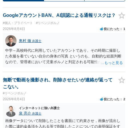
GoogleアカウントBAN、AI誤認による通報リスクは？
#個人・プライベート
#リベンジポルノ
2026年8月4日
役にたった
1
奥村 徹
弁護士
中学～高校時代に利用していたアカウントであり、その時期に撮影し
た衣服を着ていない自分の身体の写真 というのも、自動的な絵面判断
なので、管理者において児童ポルノと判定される可能性があります。
日本警察に連絡される可能性はあるでしょう。
無断で動画を撮影され、削除させたいが連絡が返って
こない。
#リベンジポルノ
2026年8月4日
役にたった
2
インターネットに強い弁護士
泉 亮介
弁護士
画像データについて削除したことを書面にて約束させ，画像が流出し
た際に違約金条項を入れる等で削除したことについての表明保証をす