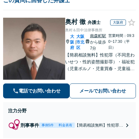
この質問に回答した弁護士
奥村 徹
弁護士
大阪府
奥村＆田中法律事務所
南森町駅
営業時間：09:3
大
大阪
0~17:30（平
阪
市北
から徒歩
|
府
区
日）
7分
【簡易相談無料】性犯罪（不同意わ
いせつ・性的姿態撮影罪）・福祉犯
（児童ポルノ・児童買春・児童福祉
法・青少年条例）・ネット犯罪（名
誉毀損・わいせつ物・不正アクセス
等）に非常に詳しい弁護士です
電話でお問い合わせ
メールでお問い合わせ
注力分野
刑事事件
【簡易相談無料】性犯罪
事例5件
料金表有
（不同意性交・不同意わい
せつ）・福祉犯（児童ポル