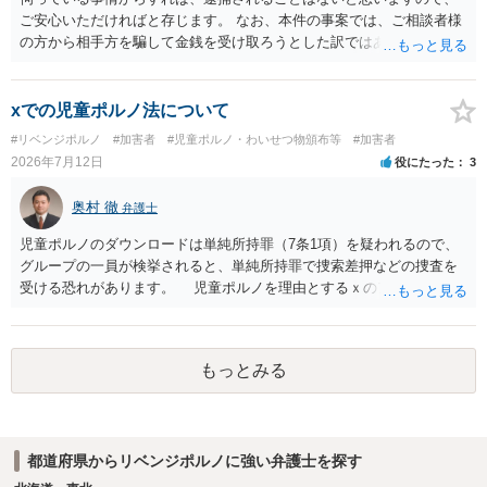
ご安心いただければと存じます。 なお、本件の事案では、ご相談者様
の方から相手方を騙して金銭を受け取ろうとした訳ではありませんの
で、詐欺罪が 成立する余地はないと考えます。 以上ご参考までに。
xでの児童ポルノ法について
#リベンジポルノ
#加害者
#児童ポルノ・わいせつ物頒布等
#加害者
2026年7月12日
役にたった
3
奥村 徹
弁護士
児童ポルノのダウンロードは単純所持罪（7条1項）を疑われるので、
グループの一員が検挙されると、単純所持罪で捜索差押などの捜査を
受ける恐れがあります。 児童ポルノを理由とするｘのアカウント凍
結は日本警察に通報されることがあって（確率はわかりませんが実例
は珍しくない）、これも捜索差押を受けるおそれがあります
もっとみる
都道府県からリベンジポルノに強い弁護士を探す