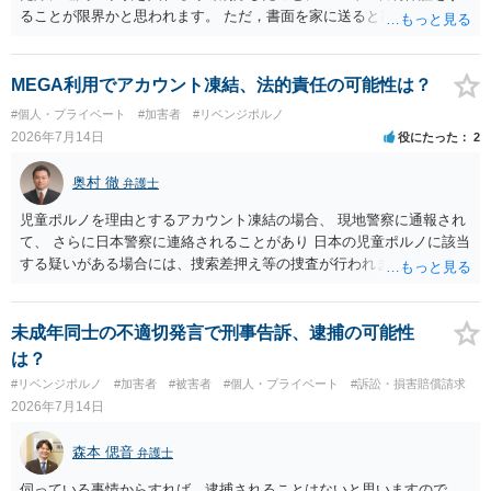
ることが限界かと思われます。 ただ，書面を家に送ると家族に不貞行
為が発覚しご自身が慰謝料請求を受けるリスクがあるため，書面で削
除等を求めることは避けたほうが良いかと思われます。
MEGA利用でアカウント凍結、法的責任の可能性は？
#個人・プライベート
#加害者
#リベンジポルノ
2026年7月14日
役にたった
2
奥村 徹
弁護士
児童ポルノを理由とするアカウント凍結の場合、 現地警察に通報され
て、 さらに日本警察に連絡されることがあり 日本の児童ポルノに該当
する疑いがある場合には、捜索差押え等の捜査が行われます。 実際に
捜索された人もいますので、 対応については、弁護士に直接相談して
ください。
未成年同士の不適切発言で刑事告訴、逮捕の可能性
は？
#リベンジポルノ
#加害者
#被害者
#個人・プライベート
#訴訟・損害賠償請求
2026年7月14日
森本 偲音
弁護士
伺っている事情からすれば、逮捕されることはないと思いますので、