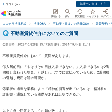
弁護士の方はこちら
ココナラへ
投稿する
探す
閲覧履歴
マイリスト
ログイン
ココナラ法律相談
法律Q&A
不動産・住まいの法律Q&A
賃貸契約ト
不動産賃貸仲介においてのご質問
公開日時：
2023年6月28日 15:47
更新日時：
2024年9月4日 11:43
不動産賃貸仲介において、質問があります。

①入居前日に「やはりその日は入居できない。」入居できるのは2週
間後と言われた場合、引越し代はすでに支払っているため、2週間後
の引越し費用は請求可能か。

②業者の適当な業務によって精神的損害が出ているのは、精神科の
診断書・通院している履歴があれば証明できるか。

以上２点ご回答よろしくお願い致します。