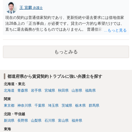
王 宣麟
弁護士
現在の契約は普通借家契約であり、更新拒絶や退去要求には借地借家
法28条上の「正当事由」が必要です。貸主の一方的な希望だけでは、
直ちに退去義務が生じるものではありません。 普通借家契約から定期
借家契約への切り替えは、既存の普通借家契約を合意解約したうえで
新たな定期借家契約を締結する形になりますが、これは任意の合意が
前提であり、借主が同意しなければ成立しません。 12年間の居住実
もっとみる
績、子どもの学校や地域とのつながり、転居費用の準備が困難な事情
などは、借主側の強い居住継続の必要性として正当事由判断において
重視される要素ですので、貸主側にかなり具体的な事情と立退料など
がない限り、更新拒絶が認められるハードルは一般的に高いと考えら
都道府県から賃貸契約トラブルに強い弁護士を探す
れます。 建物が未登記であること自体は、賃貸借契約の有効性を直ち
に否定するものではなく、引渡しがされていれば賃貸借の効力は原則
北海道・東北
有効とされています。 今後の交渉では、①現在は普通借家契約が継続
北海道
青森県
岩手県
宮城県
秋田県
山形県
福島県
しており定期借家への変更に合意していないこと、②貸主側の事情
関東
（誰が所有者で誰が実際に住む予定か等）を具体的に書面で説明して
東京都
神奈川県
千葉県
埼玉県
茨城県
栃木県
群馬県
ほしいこと、③自分たちの居住継続の必要性を丁寧に伝えること、を
基本方針としたうえで、仮に一定時期の退去を検討する場合には、立
北陸・甲信越
退料・引越費用・原状回復費用負担などの条件を明確にした書面を作
新潟県
長野県
山梨県
石川県
富山県
福井県
成することが重要です。 契約書では、更新条項・解除条項・期間の定
東海
め・定期借家に関する記載の有無、これまでの更新時の合意内容