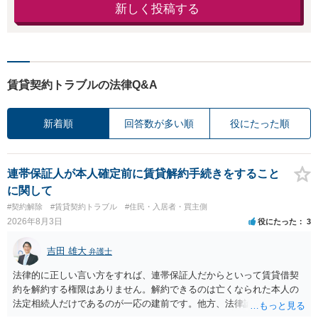
新しく投稿する
賃貸契約トラブルの法律Q&A
新着順
回答数が多い順
役にたった順
連帯保証人が本人確定前に賃貸解約手続きをすること
に関して
#契約解除
#賃貸契約トラブル
#住民・入居者・買主側
2026年8月3日
役にたった
3
吉田 雄大
弁護士
法律的に正しい言い方をすれば、連帯保証人だからといって賃貸借契
約を解約する権限はありません。解約できるのは亡くなられた本人の
法定相続人だけであるのが一応の建前です。他方、法律論はさてお
き、事実上であれ明渡が完了すれば賃貸人としてはそれ以上のことを