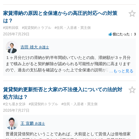
する動機づけがなくなります。 今回進められつつある手続はあくまで
も、建物を賃貸人に一日も早く明け渡すための便宜的方法として理解
家賃滞納の原因と全保連からの高圧的対応への対策
するのが良いと思います。またその方法で進めた方が、連帯保証人で
は？
あるお知り合いさんにとっても、自身の経済的負担を最小限に食い止
#賃料回収
#賃貸契約トラブル
#住民・入居者・買主側
められるため望ましいやり方だといえます。
2026年7月29日
役にたった
3
吉田 雄大
弁護士
１ヶ月分だけの滞納が約半年間続いていたとの由、滞納額が３ヶ月分
まで積み上がると契約解除が認められる可能性が飛躍的に高まります
ので、過去の支払額を確認なさった上で全保連の説明が正しければ、
全部又は一部を支払うのが最善の方法です。 約半年間も放置されてい
た理由は気になるところですが、中身のある返答は期待できないと思
います。
賃貸契約更新拒否と大家の不法侵入についての法的対
処方法は？
#立ち退き交渉
#賃貸契約トラブル
#住民・入居者・買主側
2026年7月27日
王 宣麟
弁護士
普通賃貸借契約ということであれば、大前提として賃借人は借地借家