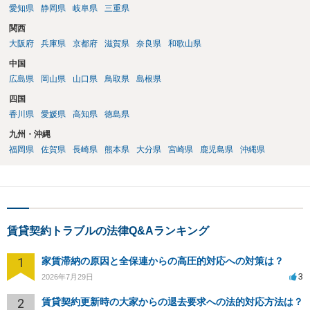
（「今回で最後」などの文言）が、借主不利な特約として無効になり
愛知県
静岡県
岐阜県
三重県
得るかどうかも含めて検討ポイントになりますので、署名押印前に内
関西
容を十分に確認し、不明点は弁護士に相談することをおすすめしま
大阪府
兵庫県
京都府
滋賀県
奈良県
和歌山県
す。
中国
広島県
岡山県
山口県
鳥取県
島根県
四国
香川県
愛媛県
高知県
徳島県
九州・沖縄
福岡県
佐賀県
長崎県
熊本県
大分県
宮崎県
鹿児島県
沖縄県
賃貸契約トラブルの法律Q&Aランキング
1
家賃滞納の原因と全保連からの高圧的対応への対策は？
3
2026年7月29日
2
賃貸契約更新時の大家からの退去要求への法的対応方法は？