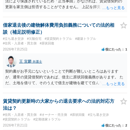
法により保護されているため「正当事由」がなければ、賃貸借契約の
更新を家主側は拒否することができません。 上記を拝見する限り、通
常どおり賃料を支払い続けている状況であれば、単に「部屋の内部を
定期確認させてもらないこと」が直ちに正当事由に当たるとは思えま
せんので、更新拒絶を拒否される方向性でよろしいかと存じます。 そ
借家退去後の建物解体費用負担義務についての法的相
の交渉の中で、一定の金銭をもらえれば退去には応じる旨交渉をして
談（補足説明修正）
みるのはいかがでしょうか。 過去に賃借人の許可なく無断で賃貸人が
#立ち退き交渉
#欠陥住宅
#賃貸契約トラブル
#建築トラブル
入室する行為自体は不法行為となり、また刑事的にも住居侵入罪が成
#住民・入居者・買主側
#原状回復
立する可能性がありますので、これを理由に一定の金銭賠償を求める
2026年7月25日
役にたった
1
のも一つでしょう。
王 宣麟
弁護士
契約書がお手元にないということで判断が難しいところはあります
が、通常の賃貸借契約であれば、借主に原状回復義務があります。 た
だ、土地を借りて、そのうえで借主が建物を建てて住んでいたケース
とは異なり、地付き一戸建て住宅（貸主所有）自体を賃借していたの
であれば、建物を収去して土地を明渡す義務は原則生じないはずで
す。 その後、建物を平屋に立て替えた場合であっても、貸主の承諾を
賃貸契約更新時の大家からの退去要求への法的対応方
得ているのであれば、単純に費用を捻出した側に平屋の所有権が帰属
法は？
する、という話になるわけでもないように思います。 そのため、現
#住民・入居者・買主側
#オーナー・売主側
#原状回復
#立ち退き交渉
状、解体費用を負担することが明確な案件ではないため、まずは相手
#賃貸契約トラブル
#定期借家トラブル
に請求の根拠（なぜ当方が平屋の解体費用を負担しなければならない
2026年7月21日
役にたった
2
のか）を確認されてみてはいかがでしょうか。