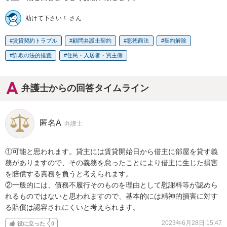
助けて下さい！ さん
賃貸契約トラブル
顧問弁護士契約
悪徳商法
契約解除
詐欺の法的措置
住民・入居者・買主側
弁護士からの回答タイムライン
匿名A
弁護士
①可能と思われます。貸主には賃貸開始日から借主に部屋を貸す義
務がありますので、その義務を怠ったことにより借主に生じた損害
を賠償する責務を負うと考えられます。

②一般的には、債務不履行そのものを理由として慰謝料等が認めら
れるものではないと思われますので、基本的には精神的損害に対す
る賠償は認容されにくいと考えられます。
2023年6月28日 15:47
役に立った
0