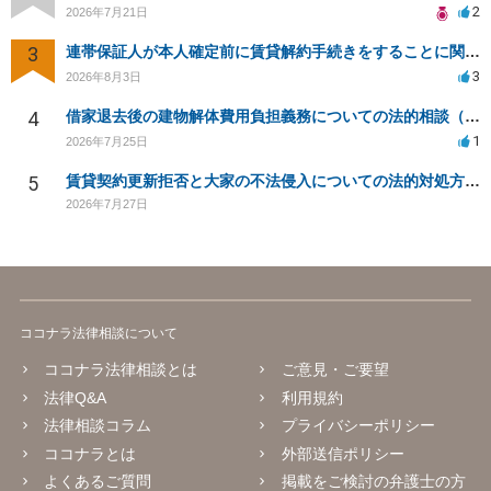
2
2026年7月21日
3
連帯保証人が本人確定前に賃貸解約手続きをすることに関して
3
2026年8月3日
4
借家退去後の建物解体費用負担義務についての法的相談（補足説明修正）
1
2026年7月25日
5
賃貸契約更新拒否と大家の不法侵入についての法的対処方法は？
2026年7月27日
ココナラ法律相談について
ココナラ法律相談とは
ご意見・ご要望
法律Q&A
利用規約
法律相談コラム
プライバシーポリシー
ココナラとは
外部送信ポリシー
よくあるご質問
掲載をご検討の弁護士の方