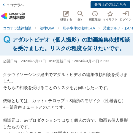
弁護士の方はこちら
ココナラへ
投稿する
探す
閲覧履歴
マイリスト
ログイン
ココナラ法律相談
法律Q&A
刑事事件の法律Q&A
児童ポルノ・わい
アダルトビデオ（個人撮影）の動画編集依頼相談
を受けました。リスクの程度を知りたいです。
公開日時：
2023年6月27日 10:32
更新日時：
2024年9月26日 21:33
クラウドソーシング経由でアダルトビデオの編集依頼相談を受けま
した。

そちらの相談を受けることのリスクをお伺いしたいです。

依頼としては、カット+ テロップ + 3箇所のモザイク（性器含む）
+一部音声ミュートとのことです。

相談元は、avプロダクションではなく個人の方で、動画も個人撮影
したものです。
