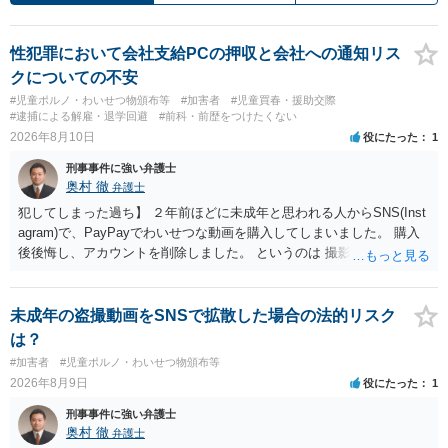
性犯罪において会社支給PCの押収と会社への通知リス
クについての不安
#児童ポルノ・わいせつ物頒布等
#加害者
#児童買春・援助交際
#逮捕による解雇・退学回避
#前科・前歴をつけたくない
2026年8月10日
役にたった
1
刑事事件に強い弁護士
奥村 徹
弁護士
犯してしまった過ち】 ２年前ほどに未成年と思われる人からSNS(Inst
agram)で、PayPayでわいせつな動画を購入してしまいました。 購入
後後悔し、アカウントを削除しました。 というのは 撮影済みなら児童
ポルノ所持罪とか要求行為（青少年条例違反） 注文後撮影なら製造
罪・性的姿態撮影罪 16歳未満だと、不同意わいせつ罪（176条3項）
等が検討されます。 罪名によって、会社PCの押収の可能性も変わって
未成年の盗撮動画をSNSで拡散した場合の法的リスク
くるでしょう。 一般論としては、 所持罪だけであれば、 弁護士に相
は？
談した上で、実際に使った端末を持って、警察相談に出向いておけば
#加害者
#児童ポルノ・わいせつ物頒布等
会社PCまでは押収されないと思います。 不同意わいせつ罪（176条3
2026年8月9日
役にたった
1
項）になると、 自首したとしても、自宅等の捜索差押等が行われる可
能性があります
刑事事件に強い弁護士
奥村 徹
弁護士