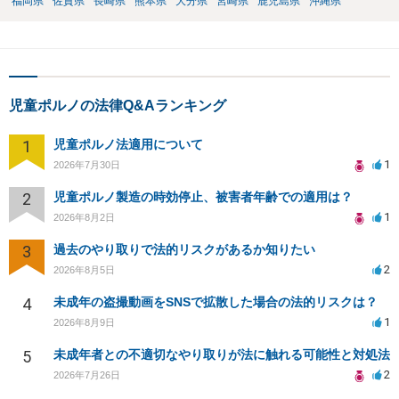
福岡県
佐賀県
長崎県
熊本県
大分県
宮崎県
鹿児島県
沖縄県
児童ポルノの法律Q&Aランキング
1
児童ポルノ法適用について
1
2026年7月30日
2
児童ポルノ製造の時効停止、被害者年齢での適用は？
1
2026年8月2日
3
過去のやり取りで法的リスクがあるか知りたい
2
2026年8月5日
4
未成年の盗撮動画をSNSで拡散した場合の法的リスクは？
1
2026年8月9日
5
未成年者との不適切なやり取りが法に触れる可能性と対処法
2
2026年7月26日