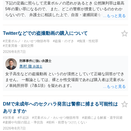
下記の定義に照らして児童ポルノの恐れがあるとき 公然陳列罪は最高
5年の重い罪になるので、 また、どこの警察が捜査しているのかわか
らないので、 弁護士に相談した上で、自首・逮捕回避を検討して下さ
い 三 衣服の全部又は一部を着けない児童の姿態であって、殊更に児
童の性的な部位（性器等若しくはその周辺部、臀でん部又は胸部をい
う。）が露出され又は強調されているものであり、かつ、性欲を興奮
Twitterなどでの盗撮動画の購入について
させ又は刺激するもの
#児童ポルノ・わいせつ物頒布等
#盗撮・のぞき
#痴漢・性犯罪
#児童買春・援助交際
2026年8月7日
刑事事件に強い弁護士
奥村 徹
弁護士
女子高生などの盗撮動画 というのが漠然としていて正確な回答ができ
ません。 一般論としては、裸とか性交場面であれば購入者は児童ポル
ノ単純所持罪（7条1項）を疑われます。
DMで未成年へのセクハラ発言は警察に捕まる可能性は
ありますか
#加害者
#不起訴
#児童ポルノ・わいせつ物頒布等
#逮捕による解雇・退学回避
#逮捕や勾留の阻止・準抗告
#前科・前歴をつけたくない
2026年8月7日