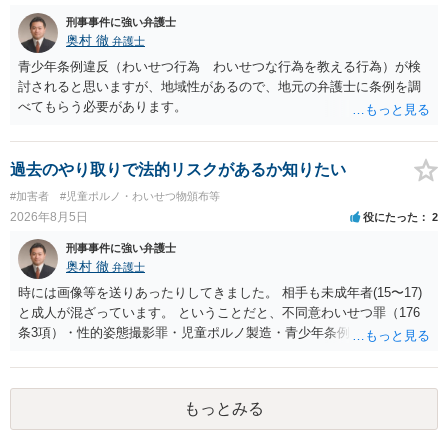
刑事事件に強い弁護士
奥村 徹
弁護士
青少年条例違反（わいせつ行為 わいせつな行為を教える行為）が検
討されると思いますが、地域性があるので、地元の弁護士に条例を調
べてもらう必要があります。
過去のやり取りで法的リスクがあるか知りたい
#加害者
#児童ポルノ・わいせつ物頒布等
2026年8月5日
役にたった
2
刑事事件に強い弁護士
奥村 徹
弁護士
時には画像等を送りあったりしてきました。 相手も未成年者(15〜17)
と成人が混ざっています。 ということだと、不同意わいせつ罪（176
条3項）・性的姿態撮影罪・児童ポルノ製造・青少年条例違反（わいせ
つ行為 児童ポルノ要求）などが検討されます。 重い罪もあるの
で、警察にバレれば、それなりの捜査を受けるでしょう。
もっとみる