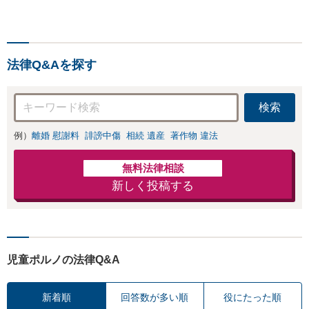
ノ・児童買春・児童福祉
法・青少年条例）・ネット
犯罪（名誉毀損・わいせつ
物・不正アクセス・リベン
法律Q&Aを探す
ジポルノ罪等）に非常に詳
しい弁護士です
検索
例）
離婚 慰謝料
誹謗中傷
相続 遺産
著作物 違法
無料法律相談
新しく投稿する
児童ポルノの法律Q&A
新着順
回答数が多い順
役にたった順