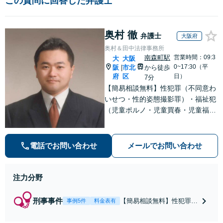
この質問に回答した弁護士
奥村 徹
弁護士
大阪府
奥村＆田中法律事務所
南森町駅
営業時間：09:3
大
大阪
0~17:30（平
阪
市北
から徒歩
|
府
区
日）
7分
【簡易相談無料】性犯罪（不同意わ
いせつ・性的姿態撮影罪）・福祉犯
（児童ポルノ・児童買春・児童福祉
法・青少年条例）・ネット犯罪（名
誉毀損・わいせつ物・不正アクセス
等）に非常に詳しい弁護士です
電話でお問い合わせ
メールでお問い合わせ
注力分野
刑事事件
【簡易相談無料】性犯罪
事例5件
料金表有
（不同意性交・不同意わい
せつ）・福祉犯（児童ポル