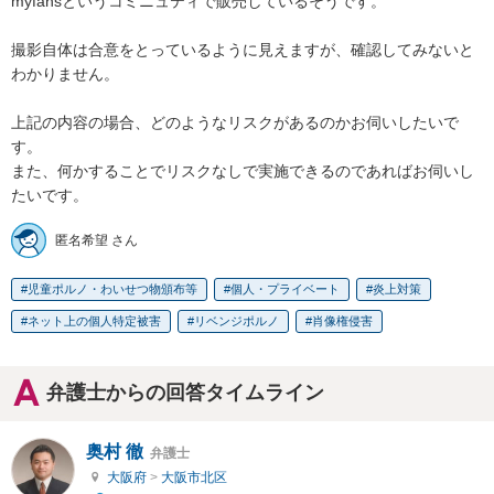
myfansというコミニュティで販売しているそうです。

撮影自体は合意をとっているように見えますが、確認してみないと
わかりません。

上記の内容の場合、どのようなリスクがあるのかお伺いしたいで
す。

また、何かすることでリスクなしで実施できるのであればお伺いし
たいです。
匿名希望 さん
児童ポルノ・わいせつ物頒布等
個人・プライベート
炎上対策
ネット上の個人特定被害
リベンジポルノ
肖像権侵害
弁護士からの回答タイムライン
奥村 徹
弁護士
大阪府
>
大阪市北区